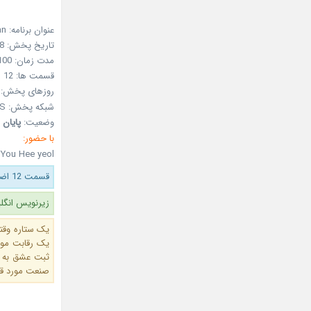
عنوان برنامه: The Fan
تاریخ پخش: 24Nov, 2018 (03 آذر 97)
مدت زمان: 100 دقیقه
قسمت ها: 12
روزهای پخش: ش
شبکه پخش: SBS
وضعیت:
پایان 
با حضور:
 You Hee yeol
قسمت 12 اضافه شد.
زیرنویس انگلیسی ق
یک ستاره وقتی
یک رقابت موس
ثبت عشق به ش
صنعت مورد قضا