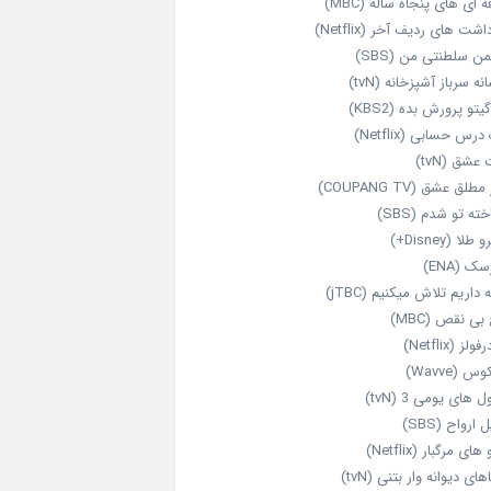
‌ ای‌ های پنجاه‌ ساله (MBC)
اشت‌ های ردیف آخر (Netflix)
ن سلطنتی من (SBS)
نه سرباز آشپزخانه (tvN)
یتو پرورش بده (KBS2)
رس حسابی (Netflix)
عشق (tvN)
طلق عشق (COUPANG TV)
خته تو شدم (SBS)
طلا (Disney+)
ک (ENA)
داریم تلاش میکنیم (jTBC)
بی‌ نقص (MBC)
ولز (Netflix)
 (Wavve)
 های یومی 3 (tvN)
 ارواح (SBS)
های مرگبار (Netflix)
های دیوانه‌ وار بتنی (tvN)