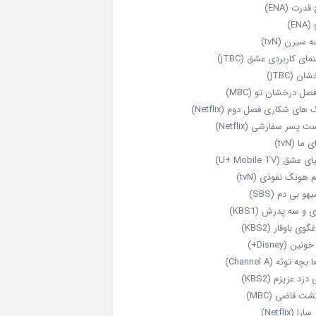
قدرت (ENA)
ENA)
 سیرن (tvN)
مای کاربردی عشق (jTBC)
ان (jTBC)
صل درخشان تو (MBC)
ای شکاری فصل دوم (Netflix)
‌ پسر سفارشی (Netflix)
 ما (tvN)
 عشق (U+ Mobile TV)
 هونگ نفوذی (tvN)
هو بی دم (SBS)
 و سه پدرش (KBS1)
گوی باوقار (KBS2)
نین (Disney+)
بچه توئه (Channel A)
 دزد عزیزم (KBS2)
شت قاضی (MBC)
را (Netflix)