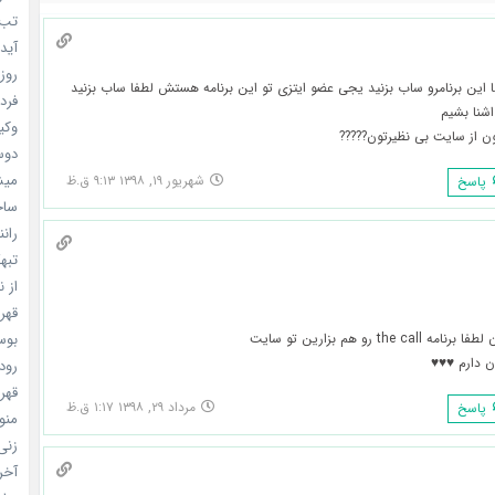
تب ب
آیدل
روزه
 این برنامرو ساب بزنید یجی عضو ایتزی تو این برنامه هستش لطفا ساب بزنید
فردا
اشنا بشیم
وکیل
ون از سایت بی نظیرتون?????
دوست
میشه
شهریور ۱۹, ۱۳۹۸ ۹:۱۳ ق.ظ
پاسخ
ساخت 
رانند
تبهکا
از ن
قهرما
بوسه
the ca رو هم بزارین تو سایت
ن دارم ♥♥♥
رودخ
قهرم
مرداد ۲۹, ۱۳۹۸ ۱:۱۷ ق.ظ
پاسخ
منو خ
زنی 
آخری