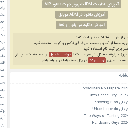
حرفه
آموزش تنظیمات IDM کامپیوتر جهت دانلود VIP
یادد
آموزش دانلود در ADM موبایل
دشم
افسا
آموزش دانلود در آیفون و ios
زندگ
یک د
بل از خرید اشتراک باید رعایت کنید
ثبت 
قدر م
را مطالعه کنید و اگر
سوالات متداول
دلبا
نشد، از طریق
در پنل خود، باما در ارتباط باشید.
ارسال تیکت
قلمرو 
مترس
شابه
همه 
تاج 
واندرف
معکوس
Knowing Bro
سلول
Urban Legen
وکیل
آرزو 
رویا