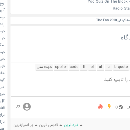
اوج 
آبرو (
بوسه
ی The Fan 2018
راهن
درخش
گاه
در ف
سگ ه
دوست
دنیای
فوبیای
خانم
گومی
ماری
دروغ
گل خو
22
قطعا 
0
1
برای
بازگ
تازه ترین
قدیمی ترین
پر امتیازترین
هنر سا