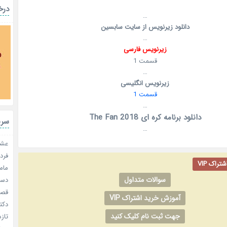
درخ
…
دانلود زیرنویس از سایت سابسین
…
زیرنویس فارسی
قسمت 1
…
زیرنویس انگلیسی
قسمت 1
…
دانلود برنامه کره ای The Fan 2018
سری
…
عشق 
فردا
راک VIP
مامو
سوالات متداول
دستو
قصر ش
آموزش خرید اشتراک VIP
دکتر
جهت ثبت نام کلیک کنید
تازه