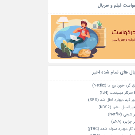
واست فیلم و سریال
ال های تمام شده اخیر
گره خورده‌ی ما (Netflix)
 سرکار میبینمت (tvN)
ر کیم دوباره فعال شد (SBS)
رالعمل عشق (KBS2)
رقی (Netflix)
 جزیره (ENA)
‌ کار دوباره‌ متولد شده (jTBC)