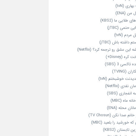
هاری (tvN)
 من (ENA)
ای طلایی ما (KBS2)
یی حتمی (jTBC)
 مردم (tvN)
م داشته باش (jTBC)
 این عشق رو ترجمه کرد؟ (Netflix)
کره (Disney+)
ه تاکسی 3 (SBS)
ران (TVING)
دیدنت خوشبختم (tvN)
ن نقدی (Netflix)
 انفجاری (SBS)
انه ماه (MBC)
انان محله (ENA)
انم صدا نکن (TV Chosun)
که خورشید را بلعید (MBC)
ن تابستان (KBS2)