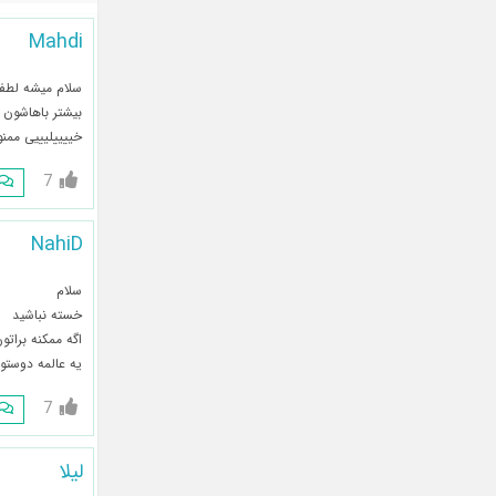
Mahdi
سلام میشه لطفا
بیشتر باهاشون 
خییییلیییی ممن
7
NahiD
سلام
خسته نباشید
اگه ممکنه براتون لطفا برنامه ll
یه عالمه دوستو
7
لیلا