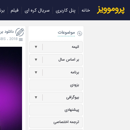
پروموویز
خانه
پنل کاربری
سریال کره ای
فیلم
برن
دانلود برنامه 
موضوعات
SBS
،
2018
انیمه
▼
بر اساس سال
▼
برنامه
▼
بزودی
بیوگرافی
▼
پیشنهادی
ترجمه اختصاصی