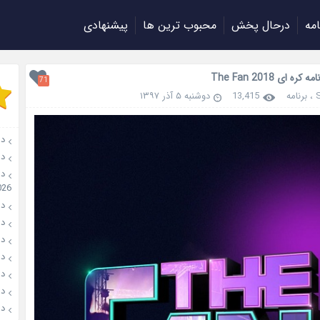
امه
درحال پخش
محبوب ترین ها
پیشنهادی
کره ای The Fan 2018
71
،
برنامه
13,415
دوشنبه ۵ آذر ۱۳۹۷
دانل
دان
026
دانل
دانل
دانل
دانلو
دانل
دان
دانل