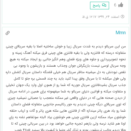
6
پاسخ
اسفند ۲۴, ۱۳۹۹ ۱۲:۱۷ ق.ظ
Mmn
من این سریالو دیدم به شدت سریال زیبا و خوش ساختیه اصلا با بقیه سریالای چینی
متفاوته درسته که فانتزیه ولی با بقیه فانتزی های چینی فرق میکنه آهنگ زمینه و
نحوه تصویربرداری و جلوه های ویژه فضای وهم انگیز جالبی رو ایجاد میکنه به هیچ
وجه سریال لوسی نیست بازیگراش جوان وجذاب هستند و بازیشون با وجود بی
نقص نبودنش به دل میشینه مناظر سریال هم خیلی قشنگه داستان سریال کشش داره
ولی طول میکشه تا با سریال وفق پیدا کنید باید یه چند قسمتی بره جلو تا کامل
جذب سریال بشیدفانتزی سریال جوریه که شما رو از همون اول وارد یک جهان تخیلی
و متفاوت میکنه و قوانین دنیای سریالو به شما میفهمونه برای همین در ادامه سریال
از دیدن صحنه هایی که در دنیای واقعی غیر ممکنه متعجب یا عصبانی نمیشید چیزی
که توی سریالای دیگه چینی ندیدم یه جور رئالیسم جادویی متفاوته فضای داستان
شما رو یاد هری پاتر میندازه اگه از فانتزی هایی مثله هری پاتر و گات و ارباب حلقه
خوشتون میاد ممکنه ازین فانتزی چینی هم خوشتون بیاد البته سوتفاهم نشه به پای
اونا هم شاید نرسه ولی بازهم تجربه جالبی خواهد بود در بین سریالی چینی که تا
حالا دیدم جالب ترینشون بوده و تذکر آخر حتما با کیفیت بالا ببینید ۴۸۰p خوب