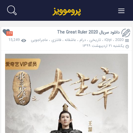
≡
پروموویز
دانلود سریال The Great Ruler 2020
119
2020
،
iQiyi
،
تاریخی
،
درام
،
عاشقانه
،
فانتزی
،
ماجراجویی
15,249
یکشنبه ۲۱ اردیبهشت ۱۳۹۹