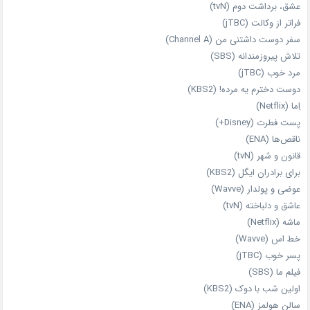
عشق، برداشت دوم (tvN)
فراتر از وکالت (jTBC)
سفر دوست‌ داشتنی من (Channel A)
تلاش پیروزمندانه (SBS)
مرد خوب (jTBC)
دوست دخترم یه مرده! (KBS2)
اِما (Netflix)
پست فطرت (Disney+)
ناقص‌ها (ENA)
قانون و شهر (tvN)
برای برادران ایگل (KBS2)
عوضی و پولدار (Wavve)
عاشق و دلباخته (tvN)
ماشه (Netflix)
خط اس (Wavve)
پسر خوب (jTBC)
فیلم ما (SBS)
اولین شب با دوک (KBS2)
سالن هولمز (ENA)