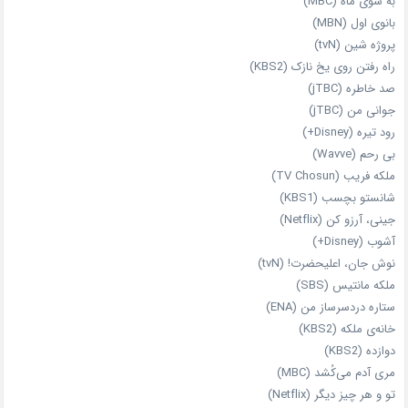
به سوی ماه (MBC)
بانوی اول (MBN)
پروژه شین (tvN)
راه رفتن روی یخ نازک (KBS2)
صد خاطره (jTBC)
جوانی من (jTBC)
رود تیره (Disney+)
بی‌ رحم (Wavve)
ملکه فریب (TV Chosun)
شانستو بچسب (KBS1)
جینی، آرزو کن (Netflix)
آشوب (Disney+)
نوش جان، اعلیحضرت! (tvN)
ملکه‌ مانتیس (SBS)
ستاره دردسرساز من (ENA)
خانه‌ی ملکه (KBS2)
دوازده (KBS2)
مری آدم می‌کُشد (MBC)
تو و هر چیز دیگر (Netflix)