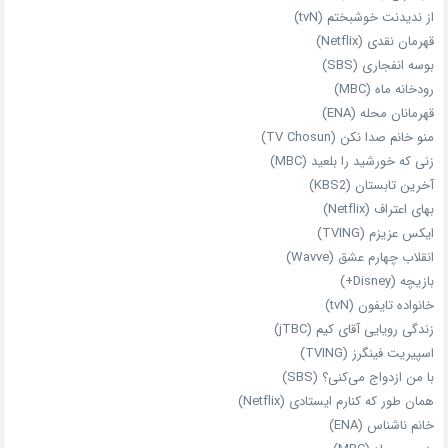
از ندیدنت خوشبختم (tvN)
قهرمان نقدی (Netflix)
بوسه انفجاری (SBS)
رودخانه ماه (MBC)
قهرمانان محله (ENA)
منو خانم صدا نکن (TV Chosun)
زنی که خورشید را بلعید (MBC)
آخرین تابستان (KBS2)
بهای اعتراف (Netflix)
ایکس عزیزم (TVING)
انقلاب چهارم عشق (Wavve)
بازیچه (Disney+)
خانواده تایفون (tvN)
زندگی رویایی آقای کیم (jTBC)
اسپیریت فینگرز (TVING)
با من ازدواج می‌کنی؟ (SBS)
همان‌ طور که کنارم ایستادی (Netflix)
خانم ناشناس (ENA)