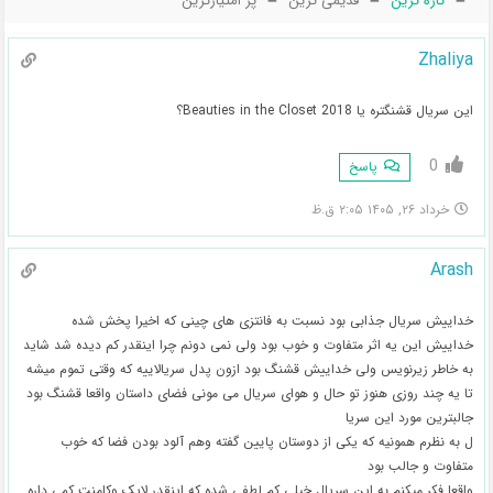
تازه ترین
قدیمی ترین
پر امتیازترین
Zhaliya
این سریال قشنگتره یا Beauties in the Closet 2018؟
0
پاسخ
خرداد ۲۶, ۱۴۰۵ ۲:۰۵ ق.ظ
Arash
خداییش سریال جذابی بود نسبت به فانتزی های چینی که اخیرا پخش شده
خداییش این یه اثر متفاوت و خوب بود ولی نمی دونم چرا اینقدر کم دیده شد شاید
به خاطر زیرنویس ولی خداییش قشنگ بود ازون پدل سریالاییه که وقتی تموم میشه
تا یه چند روزی هنوز تو حال و هوای سریال می مونی فضای داستان واقعا قشنگ بود
جالبترین مورد این سریا
ل به نظرم همونیه که یکی از دوستان پایین گفته وهم آلود بودن فضا که خوب
متفاوت و جالب بود
واقعا فکر میکنم به این سریال خیلی کم لطفی شده که اینقدر لایک وکامنت کمی داره