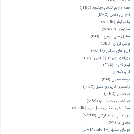
مترسک (ENA)
همه داریم تلاش میکنیم (jTBC)
تاج بی‌ نقص (MBC)
واندرفولز (Netflix)
معکوس (Wavve)
سلول های یومی 3 (tvN)
وکیل ارواح (SBS)
آرزو های مرگبار (Netflix)
رویاهای دیوانه‌ وار بتنی (tvN)
اوج قدرت (ENA)
آبرو (ENA)
بوسه سیرن (tvN)
راهنمای کاربردی عشق (jTBC)
درخشان (jTBC)
در فصل درخشان تو (MBC)
سگ های شکاری فصل دوم (Netflix)
دوست‌ پسر سفارشی (Netflix)
دنیای ما (tvN)
فوبیای عشق (U+ Mobile TV)