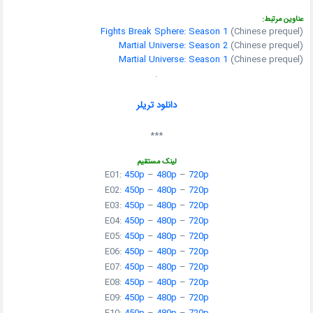
عناوین مرتبط:
Fights Break Sphere: Season 1
(Chinese prequel)
Martial Universe: Season 2
(Chinese prequel)
Martial Universe: Season 1
(Chinese prequel)
.
دانلود تریلر
***
لینک مستقیم
E01:
450p
–
480p
–
720p
E02:
450p
–
480p
–
720p
E03:
450p
–
480p
–
720p
E04:
450p
–
480p
–
720p
E05:
450p
–
480p
–
720p
E06:
450p
–
480p
–
720p
E07:
450p
–
480p
–
720p
E08:
450p
–
480p
–
720p
E09:
450p
–
480p
–
720p