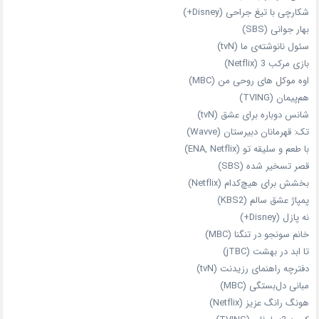
شکارچی با تیغ جراحی (Disney+)
بهار جوانی (SBS)
سئول نانوشته‌ی ما (tvN)
بازی مرکب 3 (Netflix)
اوه موکل های روحی من (MBC)
هم‌پیمان (TVING)
شانس دوباره برای عشق (tvN)
تک: قهرمانان دبیرستان (Wavve)
با طعم و سلیقه تو (ENA, Netflix)
قصر تسخیر شده (SBS)
بخشش برای هیچ‌کدام (Netflix)
پمپاژ عشق سالم (KBS2)
نه پازل (Disney+)
خانم سونجو در تنگنا (MBC)
تا ابد در بهشت (jTBC)
دفترچه راهنمای رزیدنت (tvN)
مبانی دل‌بستگی (MBC)
هونگ رانگ عزیز (Netflix)