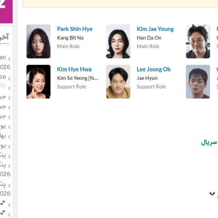
آخر
an
2026
se
♡mahsa♡
جی
جی
جی
یو
بها
سریال
یو
پن
پن
2026
پن
2026
💕riri
💕riri