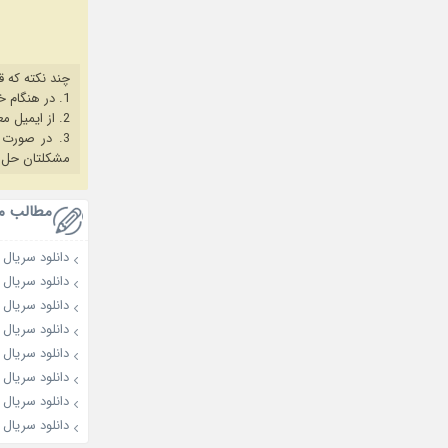
چند نکته که ق
1. در هنگام خرید حتما از آخرین نسخه مروگر فایرفاکس یا کروم استفاده کنید.
2. از ایمیل معتبر برای ثبت نام استفاده کنید.
3. در صورت بروز هرگونه مشکل در خرید، ابتدا
مشکلتان حل 
مطالب م
دانلود سریال A Bona Fide Killer 2026
دانلود سریال The Affair Was Just the Beginning 2026
دانلود سریال Our Sticky Love 2026
دانلود سریال My Bias, My Boss 2026
دانلود سریال Dream to You 2026
دانلود سریال Love on the Menu 2026
دانلود سریال Spooky in Love 2026
دانلود سریال The Husband 2026