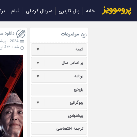
پروموویز
خانه
پنل کاربری
سریال کره ای
فیلم
برن
دانلود سریال m Hell 2024
موضوعات
2024
،
پیشن
شنبه ۱۲ آبان ۱۴۰۳
انیمه
▼
بر اساس سال
▼
برنامه
▼
بزودی
بیوگرافی
▼
پیشنهادی
ترجمه اختصاصی