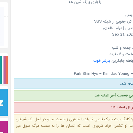
با بازی پارک شین هه
هنمی
کره جنوبی
از شبکه
SBS
نایی | درام | فانتزی
Sep 21, 202
جمعه و شنبه
یافته
جایگزین
پارتنر خوب
Park Shin Hye – Kim Jae Young 
فه شد.
ی قسمت آخر اضافه شد.
ال اضافه شد.
 کانگ بیت نا یک قاضی کاربلد با ظاهری زیباست اما او در اصل یک شیطان
ت او کشتن افراد شروری است که انسان ها را به سمت مرگ سوق می