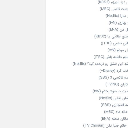
 دزد عزیزم (KBS2)
شت قاضی (MBC)
را (Netflix)
هاری (tvN)
 من (ENA)
ای طلایی ما (KBS2)
یی حتمی (jTBC)
 مردم (tvN)
م داشته باش (jTBC)
 این عشق رو ترجمه کرد؟ (Netflix)
کره (Disney+)
ه تاکسی 3 (SBS)
ران (TVING)
دیدنت خوشبختم (tvN)
ن نقدی (Netflix)
 انفجاری (SBS)
انه ماه (MBC)
انان محله (ENA)
انم صدا نکن (TV Chosun)