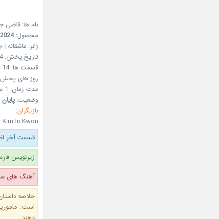
نام ها: قاضی ج
محصول:
2024
ژانر:
عاشقانه | ج
تاریخ پخش:
4
قسمت ها:
14
روز های پخش:
مدت زمان:
1 ساعت و 5 دقیقه
وضعیت:
پایان 
بازیگران:
– Kim In Kwon
قسمت آخر اضا
زیرنویس فارس
آهنگ های سری
خلاصه داستان:
است. ماموری
دهند…