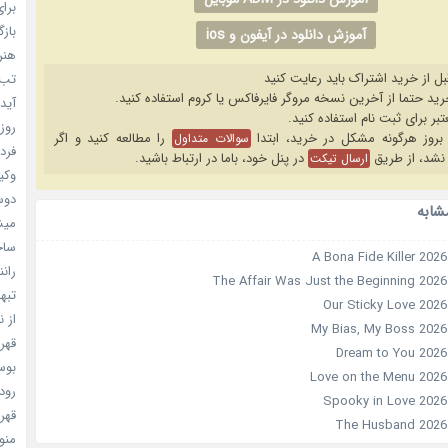
برای
بازگ
آموزش دانلود در آیفون و ios
هنر سا
بل از خرید اشتراک باید رعایت کنید
تب ب
آیدل
روزه
را مطالعه کنید و اگر
سوالات متداول
فردا
نشد، از طریق
در پنل خود، باما در ارتباط باشید.
ارسال تیکت
وکیل
دوست
شابه
میشه
ساخت 
رانند
تبهکا
از ن
قهرما
بوسه
رودخ
قهرم
منو خ