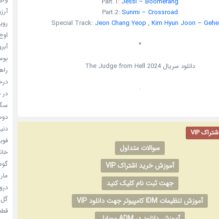
Part.1:
Jessi – Boomerang
آرزو 
Part.2:
Sunmi – Crossroad
Special Track:
Jeon Chang Yeop , Kim Hyun Joon – Gehe
رویا
اوج 
*
آبرو (
بوسه
دانلود سریال
2024
The Judge from Hell
راهن
درخش
.
در ف
سگ ه
دوست
دنیای
راک VIP
فوبیای
سوالات متداول
خانم
گومی
آموزش خرید اشتراک VIP
ماری
جهت ثبت نام کلیک کنید
دروغ
گل خو
آموزش تنظیمات IDM کامپیوتر جهت دانلود VIP
قطعا 
آموزش دانلود در ADM موبایل