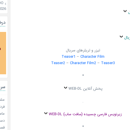
OO
2026
ل
درخ
یال
تیزر و تریلرهای سریال
Teaser1
–
Character Film
Teaser2
–
Character Film2
–
Teaser3
*
سری
پخش آنلاین WEB-DL
عشق 
.
فردا
مامو
زیرنویس فارسی چسبیده (سافت ساب) WEB-DL
دستو
*
قصر ش