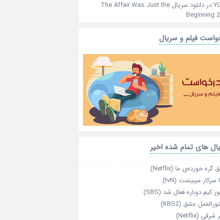
Y
در
دانلود سریال The Affair Was Just the
Beginning 
واست فیلم و سریال
ال های تمام شده اخیر
گره خورده‌ی ما (Netflix)
 سرکار میبینمت (tvN)
ر کیم دوباره فعال شد (SBS)
رالعمل عشق (KBS2)
رقی (Netflix)