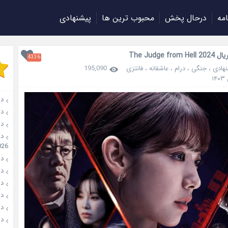
امه
درحال پخش
محبوب ترین ها
پیشنهادی
The Judge fro
4336
هادی
،
جنگی
،
درام
،
عاشقانه
،
فانتزی
195,090
دانلو
دانل
دان
026
دانل
دانل
دانل
دانلو
دانل
دان