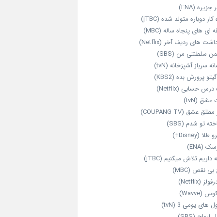
 جزیره (ENA)
‌ کار دوباره‌ متولد شده (jTBC)
‌ ای‌ های پنجاه‌ ساله (MBC)
اشت‌ های ردیف آخر (Netflix)
ن سلطنتی من (SBS)
نه سرباز آشپزخانه (tvN)
یتو پرورش بده (KBS2)
رس حسابی (Netflix)
عشق (tvN)
طلق عشق (COUPANG TV)
خته تو شدم (SBS)
طلا (Disney+)
ک (ENA)
داریم تلاش میکنیم (jTBC)
بی‌ نقص (MBC)
ولز (Netflix)
 (Wavve)
 های یومی 3 (tvN)
 ارواح (SBS)