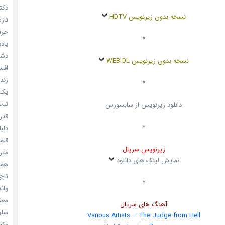
دکتر
نسخه بدون زیرنویس HDTV
تازه
حرفه
*
یادد
دشم
نسخه بدون زیرنویس WEB-DL
افسا
زندگ
*
یک د
ثبت 
دانلود زیرنویس از سابسورس
قدر م
*
دلبا
قلمرو 
زیرنویس سریال
مترس
نمایش لینک های دانلود
همه 
تاج 
*
واندرف
معکوس
آهنگ های سریال
سلول
Various Artists – The Judge from Hell
وکیل