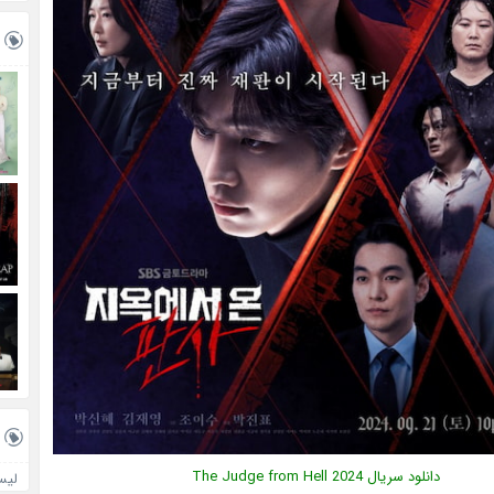
دانلود سریال
2024
The Judge from Hell
لیس