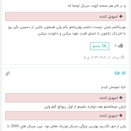
و در اخر هم صحنه کیوت سریال اونجا که:
اسپویل کننده
موزیکاشم خیلی دوست داشتم بهتریناشو بگم ولی همشون عالین از دستینی بگیر برو
تا اخر.تک تکشون تا اعماق قلبت نفوذ میکنن و داغونت میکنن
4
پاسخ
مرداد ۲۱, ۱۴۰۳ ۱۲:۳۹ ق.ظ
Mr.W
تازه تمومش کردم
اسپویل کننده
ازش میخاستم بعد دوباره بشینم از اول ریواچ کنم ولی
اسپویل کننده
ولی از حق نگذریم بهترین ویژگی سریال موزیک هاش بود .بین سریال های 2000 تا