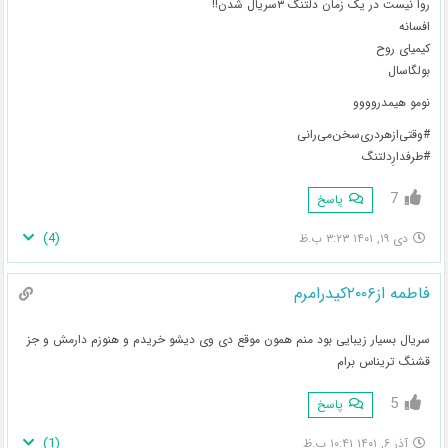
روا نیست در یک زمان دلتنگ ۳سریال شدن!!
افسانه
کیمیای روح
بولگاسال
نومو هیمدروووو
#وقتی‌از‌هر‌دری‌سخن‌می‌رانی
#طرفدارِ‌دلتنگ
7
پاسخ
)
4
(
دی ۱۹, ۱۴۰۱ ۳:۲۳ ب.ظ
فاطمه از۲۰۰۶کیدرامرم
سریال بسیار زیبایی بود منم همون موقع دی وی دیشو خریدم و هنوزم دارمش و جز
قشنگ تریناس برام
5
پاسخ
)
1
(
آذر ۶, ۱۴۰۱ ۱۰:۴۱ ب.ظ