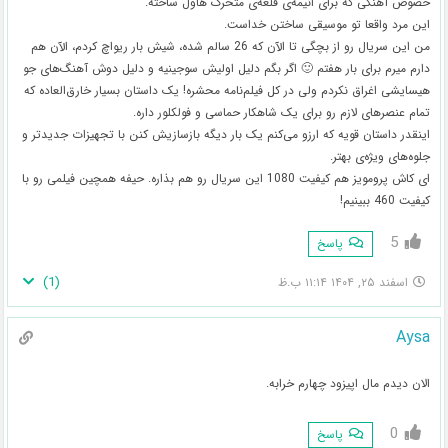
خصوص آهنگی که برای انیمه‌ی قلعه‌ی متحرک هاول ساخته.
این مرد واقعا تو موسیقی ساختن خداست.
من این سریال رو از بچگی تا الآن که 26 سالم شده، شیش بار ریواچ کردم، الآن هم
دارم میرم برای بار هفتم 🙂 اگر بگم دلیل اولیش سوجینیه و دلیل دوش آهنگ‌های جو
هیسایشی اغراق نکردم ولی در کل فیلم‌نامه محشره! یک داستان بسیار خارق‌العاده که
تمام عنصرهای لازم رو برای یک شاهکار حماسی و فولکلور داره.
اینقدر داستان قویه که ارزو می‌کنم یک بار دیگه بازسازیش کنن با تجهیزات جدیدتر و
جلوه‌های ویژه‌ی بهتر.
ای کاش پرومویز هم کیفیت 1080 این سریال رو هم بذاره. حیفه همچین فیلمی رو با
کیفیت 460 ببینیم!
5
پاسخ
)
1
(
اسفند ۲۵, ۱۴۰۴ ۱۱:۱۴ ب.ظ
Aysa
الان دیدم مال اپیزود چهارم خرابه.
0
پاسخ