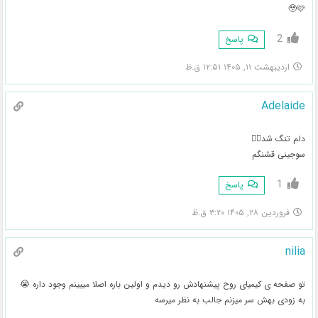
🥹🩷
2
پاسخ
اردیبهشت ۱۱, ۱۴۰۵ ۱۲:۵۱ ق.ظ
Adelaide
دلم تنگ شد🚶‍♂️
سوجینی قشنگم
1
پاسخ
فروردین ۲۸, ۱۴۰۵ ۳:۲۰ ق.ظ
nilia
تو صفحه ی کیمیای روح پیشنهادش رو دیدم و اولین باره اصلا میبینم وجود داره 😭
به زودی بهش سر میزنم جالب به نظر میرسه