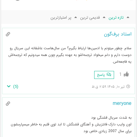
تازه ترین
قدیمی ترین
پر امتیازترین
استاد برف‌گون
سلام. چطور میتونم با ادمین‌ها ارتباط بگیرم؟ من سال‌هاست عاشقانه این سریال رو
دوست دارم و دلم میخواد ترجمه‌اشو به عهده بگیرم چون همه میدونیم که ترجمه‌اش
یه فاجعه‌اس.
1
پاسخ
)
5
(
تیر ۱۰, ۱۴۰۵ ۲:۵۹ ق.ظ
meryone
به شدت سریال قشنگی بود
اون وایب دارک فانتزیش و آهنگای قشنگش تا ابد توی قلبم‌ به خاطر میسپارمشون
برای سال 2007 زیادی خاص بود