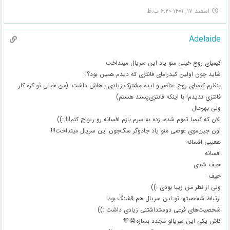
اسفند ۱۷, ۱۴۰۱ ۶:۲۰ ب.ظ
Adelaide
کیمیای روح خیلی منو یاد این سریال مینداخت
شاید چون اولین کیدرامای فانتزی که دیدم همین بود؟!
بنظرم کیمیای روح عناصر و ایده مشترک زیادی باهاش داشت. (من خیلی تو کره کار
فانتزی ندیدم! با اینکه فانتزی‌پسند هستم)
ولی بهرحال
الان که کیمیا تموم شده، زده به سرم بازم افسانه رو ریواچ کنم!!! :))
اون جین‌موی عوضی منو یاد جادوگر سگ‌جون این سریال مینداخت!!!
هعییی افسانه
افسانه
حیف شدی
حیف
ولی از نظر من زیبا بودی :))
ارتباط شخصیتها تو این سریال هم قشنگ بود!
شخصیت‌های فرعی دوستداشتنی زیادی داشت :))
کاش یکی این سریالو مجدد بسازه😭💜