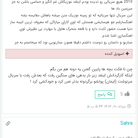
2010 هیچ سریالی رو ندیده بودم اینقد موزیکاش غم انگیز و حماسی باشن به جز
سرزمین باد ها
این سریال تنها سریالیه که تو زمینه موزیک متن میشه باهاش مقایسه بشه
اهنگسازشم جو هیسایشی هستش که توی کارای میازاکی که معروف ترین انیمه ساز
دنیا هست حضور ثابت داره و با قلعه متحرک هاول با مهارت بی نظیرش توی
اهنگسازی اشنا شدم
سناریو و داستان رو دوست داشتم دقیقا همون سناریویی بود که میخاستم به جز
اسپویل کننده
چن تا فکت بچه ها پایین گفتن یه دونه هم من بگم
اینکه کارگردانش اینقد زیر بار بدهی های سنگین رفت که بعدش رفت با سریال
سرنوشت (ایمان) پولشو برگردونه بدتر ضرر کرد و خودکشی کرد !
5
پاسخ
مرداد ۲۰, ۱۴۰۳ ۵:۳۴ ب.ظ
Sahra
سلام مرسی از سایت عالیتون