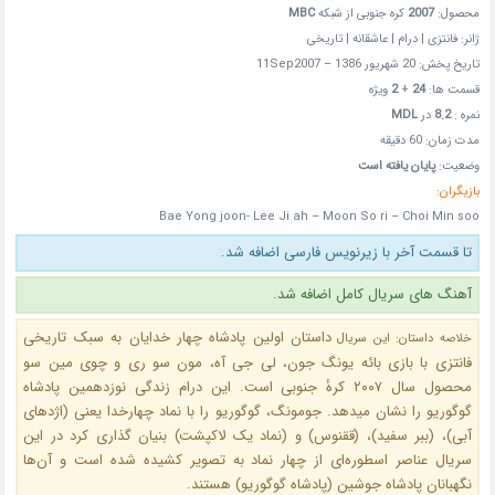
محصول:
2007
کره جنوبی از شبکه
MBC
ژانر: فانتزی | درام | عاشقانه | تاریخی
تاریخ پخش: 20 شهریور 1386 – 11Sep2007
قسمت ها:
24
+
2
ویژه
نمره :
8.2
در
MDL
مدت زمان: 60 دقیقه
وضعیت:
پایان یافته است
بازیگران:
Bae Yong joon- Lee Ji ah – Moon So ri – Choi Min soo
تا قسمت آخر با زیرنویس فارسی اضافه شد.
آهنگ های سریال کامل اضافه شد.
داستان اولین پادشاه چهار خدایان به سبک تاریخی
خلاصه داستان: این سریال
فانتزی با بازی بائه یونگ جون، لی جی آه، مون سو ری و چوی مین سو
محصول سال ۲۰۰۷ کرهٔ جنوبی است. این درام زندگی نوزدهمین پادشاه
گوگوریو را نشان میدهد. جومونگ، گوگوریو را با نماد چهارخدا یعنی (اژدهای
آبی)، (ببر سفید)، (ققنوس) و (نماد یک لاکپشت) بنیان گذاری کرد در این
سریال عناصر اسطوره‌ای از چهار نماد به تصویر کشیده شده است و آن‌ها
نگهبانان پادشاه جوشین (پادشاه گوگوریو) هستند.