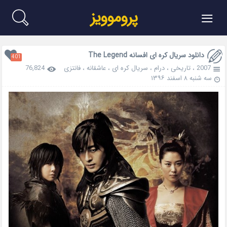
≡
پروموویز
دانلود سریال کره ای افسانه The Legend
401
2007
،
تاریخی
،
درام
،
سریال کره ای
،
عاشقانه
،
فانتزی
76,824
سه شنبه ۸ اسفند ۱۳۹۶