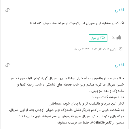
افعی
اگه کسی مشابه این سریال اما باکیفیت تر میشناسه معرفی کنه لطفا
2
پاسخ
اردیبهشت ۱۴, ۱۴۰۲ ۱۱:۳۳ ب.ظ
افعی
حالا بخوام نظر واقعیم رو بگم خیلی جاها با این سریال گریه کردم. البته من کلا سر
خیلی سریال ها گریه میکنم ولی خب صحنه های قشنگی داشت. رابطه کیها و
دامدوک و بعد سوجینی…
فقط میشه گفت حیف!
کاش این سریالو باکیفیت تر و با پایان خوب میساختن
به شخصه خیلی ناراحتم بازیگر نقش دامدوک توی دوران اوجش بعد از این سریال،
دیگه بازی نکرده و حتی سریال های قدیمیش رو هم نمیشه هیچ جا پیدا کرد
مرسی از کاربر Adelaide، حتما سر فرصت میخونم