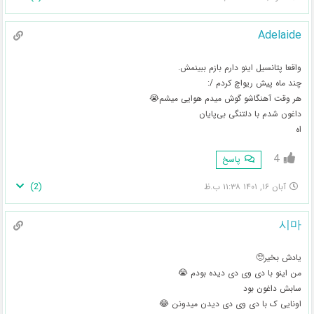
Adelaide
واقعا پتانسیل اینو دارم بازم ببینمش.
چند ماه پیش ریواچ کردم /:
هر وقت آهنگاشو گوش میدم هوایی میشم😭
داغون شدم با دلتنگی بی‌پایان
اه
4
پاسخ
)
2
(
آبان ۱۶, ۱۴۰۱ ۱۱:۳۸ ب.ظ
시마
یادش بخیر🥺
من اینو با دی وی دی دیده بودم 😭
سابش داغون بود
اونایی ک با دی وی دی دیدن میدونن 😂