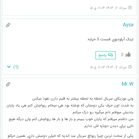
مرداد ۷, ۱۴۰۴ ۱۱:۰۴ ق.ظ
Aysa
لینک آپلودبوی قسمت 3 خرابه.
0
پاسخ
)
1
(
مرداد ۷, ۱۴۰۴ ۱۱:۰۳ ق.ظ
Mr.W
ولی موزیکای سریال لحظه به لحظه بیشتر به قلبم دارن نفوذ میکنن
به شدت اون حرف یکی دوستان که نوشته یود هی میخام ریواچش کنم هی یاد پایان
بندیش میوفتم دلم میگیره ،رو درک میکنم
من داشتم میرفتم که پایان خوب ببینم و بار ها و بار ها ریواچش کنم ولی دیگه هیج
نایی برای دیدن دوباره اش ندارم
یکی از سخت ترین چیزا ریواچ سریال سد اندیه که خیلی دوسش داری .همین حرکتو