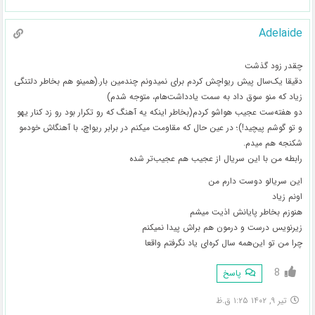
Adelaide
چقدر زود گذشت
دقیقا یک‌سال پیش ریواچش کردم برای نمیدونم چندمین بار.(همینو هم بخاطر دلتنگی
زیاد که منو سوق داد به سمت یادداشت‌هام، متوجه شدم)
دو هفته‌ست عجیب هواشو کردم(بخاطر اینکه یه آهنگ که رو تکرار بود رو زد کنار یهو
و تو گوشم پیچید!)؛ در عین حال که مقاومت میکنم در برابر ریواچ، با آهنگاش خودمو
شکنجه هم میدم.
رابطه من با این سریال از عجیب هم عجیب‌تر شده
این سریالو دوست دارم من
اونم زیاد
هنوزم بخاطر پایانش اذیت میشم
زیرنویس درست و درمون هم براش پیدا نمیکنم
چرا من تو این‌همه سال کره‌ای یاد نگرفتم واقعا
8
پاسخ
تیر ۹, ۱۴۰۲ ۱:۲۵ ق.ظ