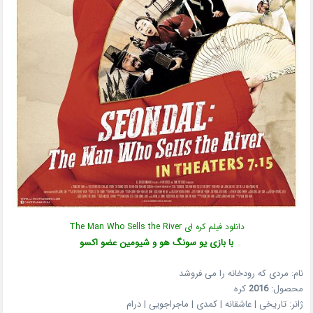
دانلود فیلم کره ای The Man Who Sells the River
با بازی یو سونگ هو و شیومین عضو اکسو
نام: مردی که رودخانه را می فروشد
محصول:
2016
کره
ژانر: تاریخی | عاشقانه | کمدی | ماجراجویی | درام