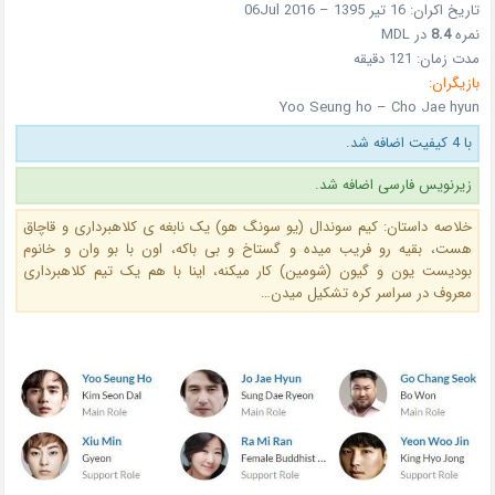
تاریخ اکران: 16 تیر 1395 – 06Jul 2016
نمره
8.4
در MDL
مدت زمان: 121 دقیقه
بازیگران:
Yoo Seung ho – Cho Jae hyun
با 4 کیفیت اضافه شد.
زیرنویس فارسی اضافه شد.
خلاصه داستان: کیم سوندال (یو سونگ هو) یک نابغه ی کلاهبرداری و قاچاق
هست، بقیه رو فریب میده و گستاخ و بی باکه، اون با بو وان و خانوم
بودیست یون و گیون (شومین) کار میکنه، اینا با هم یک تیم کلاهبرداری
معروف در سراسر کره تشکیل میدن…