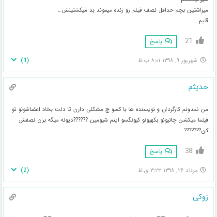
میزاشتین بچم حداقل نصف فیلم رو زنده میموند بد میکشتینش…
قلبم…
21
پاسخ
)
1
(
شهریور ۹, ۱۳۹۸ ۸:۰۱ ب.ظ
حدیثم
من نمدونم کارگردان و نویسنده ها با کسو چ مشکلی دارن تا دلت بخاد اعضاشونو تو
فیلما میکشن چانیونو بکهیونو کیونگسو اینم شیومین ??????دیونه میگه بزن نصفش
کن???????
38
پاسخ
)
2
(
مرداد ۲۶, ۱۳۹۸ ۳:۲۳ ق.ظ
زوکی