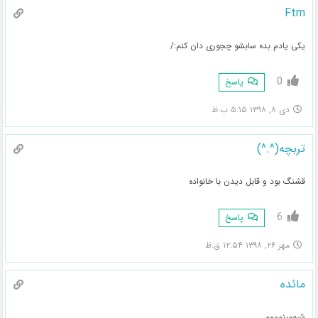
Ftm
یکی یادم بده سابشو چجوری دان کنم:/
0
پاسخ
دی ۸, ۱۳۹۸ ۵:۱۵ ب.ظ
تربچه(^.^)
قشنگ بود و قابل دیدن با خانواده
6
پاسخ
مهر ۲۶, ۱۳۹۸ ۱۲:۵۴ ق.ظ
مائده
شیومینمممم