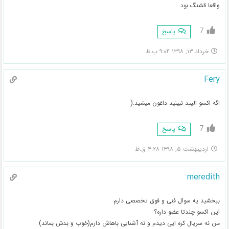
واقعا قشنگ بود
7
پاسخ
خرداد ۱۳, ۱۳۹۸ ۹:۰۴ ب.ظ
Fery
اگه اکسو الیید نبینید داغون میشید:(
7
پاسخ
اردیبهشت ۵, ۱۳۹۸ ۴:۲۸ ق.ظ
meredith
ببخشید یه سوال فنی و فوق تخصصی دارم
این اکسو چندتا عضو داره؟
من نه سریال کره ایی دیدم و نه آشنایی باهاش دارم(خوب و بدش بماند)