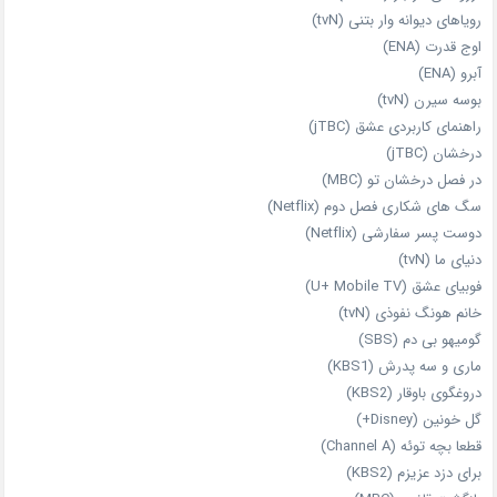
رویاهای دیوانه‌ وار بتنی (tvN)
اوج قدرت (ENA)
آبرو (ENA)
بوسه سیرن (tvN)
راهنمای کاربردی عشق (jTBC)
درخشان (jTBC)
در فصل درخشان تو (MBC)
سگ های شکاری فصل دوم (Netflix)
دوست‌ پسر سفارشی (Netflix)
دنیای ما (tvN)
فوبیای عشق (U+ Mobile TV)
خانم هونگ نفوذی (tvN)
گومیهو بی دم (SBS)
ماری و سه پدرش (KBS1)
دروغگوی باوقار (KBS2)
گل خونین (Disney+)
قطعا بچه توئه (Channel A)
برای دزد عزیزم (KBS2)