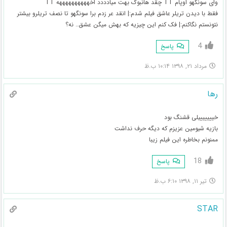
وای سونگهو اوپام TT چقد هانبوک بهت میادددد اخههههههههههه TT
فقط با دیدن تریلر عاشق فیلم شدم:| انقد عر زدم برا سونگهو تا نصف تریلرو بیشتر
نتونستم نگاکنم:| فک کنم این چیزیه که بهش میگن عشق.. نه؟
4
پاسخ
مرداد ۲۱, ۱۳۹۸ ۱۰:۱۴ ب.ظ
رها
خیییییییلی قشنگ بود
بازیه شیومین عزیزم که دیگه حرف نداشت
ممنونم بخاطره این فیلم زیبا
18
پاسخ
تیر ۱۱, ۱۳۹۸ ۶:۱۰ ب.ظ
STAR