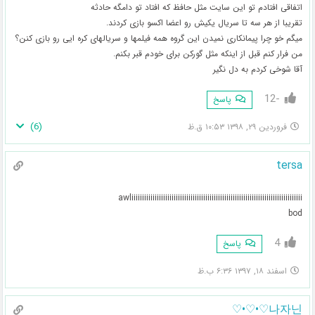
اتفاقی افتادم تو این سایت مثل حافظ که افتاد تو دامگه حادثه
تقریبا از هر سه تا سریال یکیش رو اعضا اکسو بازی کردند.
میگم خو چرا پیمانکاری نمیدن این گروه همه فیلمها و سریالهای کره ایی رو بازی کنن؟
من فرار کنم قبل از اینکه مثل گورکن برای خودم قبر بکنم.
آقا شوخی کردم به دل نگیر
-12
پاسخ
)
6
(
فروردین ۲۹, ۱۳۹۸ ۱۰:۵۳ ق.ظ
tersa
awliiiiiiiiiiiiiiiiiiiiiiiiiiiiiiiiiiiiiiiiiiiiiiiiiiiiiiiiiiiiiiiiiiiiiiiiiiiiiiiii
bod
4
پاسخ
اسفند ۱۸, ۱۳۹۷ ۶:۳۶ ب.ظ
나자닌♡•♡•♡