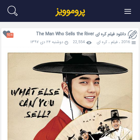
≡
پروموویز
دانلود فیلم کره ای The Man Who Sells the River
934
2016
،
فیلم
،
کره ای
22,554
دوشنبه ۲۴ دی ۱۳۹۷