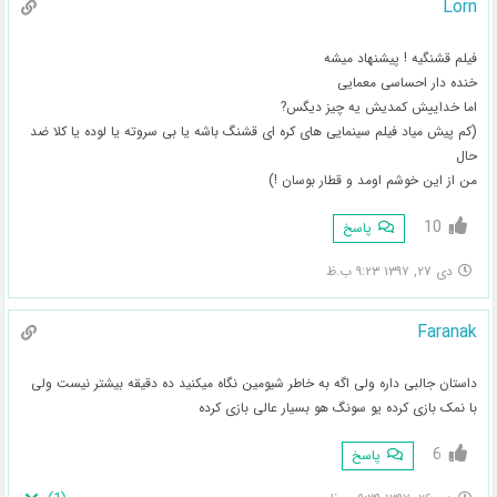
Lorn
فیلم قشنگیه ! پیشنهاد میشه
خنده دار احساسی معمایی
اما خداییش کمدیش یه چیز دیگس?
(کم پیش میاد فیلم سینمایی های کره ای قشنگ باشه یا بی سروته یا لوده یا کلا ضد
حال
من از این خوشم اومد و قطار بوسان !)
10
پاسخ
دی ۲۷, ۱۳۹۷ ۹:۲۳ ب.ظ
Faranak
داستان جالبی داره ولی اگه به خاطر شیومین نگاه میکنید ده دقیقه بیشتر نیست ولی
با نمک بازی کرده یو سونگ هو بسیار عالی بازی کرده
6
پاسخ