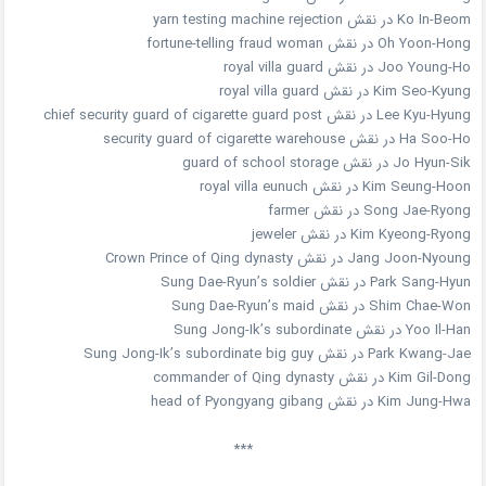
Ko In-Beom در نقش yarn testing machine rejection
Oh Yoon-Hong در نقش fortune-telling fraud woman
Joo Young-Ho در نقش royal villa guard
Kim Seo-Kyung در نقش royal villa guard
Lee Kyu-Hyung در نقش chief security guard of cigarette guard post
Ha Soo-Ho در نقش security guard of cigarette warehouse
Jo Hyun-Sik در نقش guard of school storage
Kim Seung-Hoon در نقش royal villa eunuch
Song Jae-Ryong در نقش farmer
Kim Kyeong-Ryong در نقش jeweler
Jang Joon-Nyoung در نقش Crown Prince of Qing dynasty
Park Sang-Hyun در نقش Sung Dae-Ryun’s soldier
Shim Chae-Won در نقش Sung Dae-Ryun’s maid
Yoo Il-Han در نقش Sung Jong-Ik’s subordinate
Park Kwang-Jae در نقش Sung Jong-Ik’s subordinate big guy
Kim Gil-Dong در نقش commander of Qing dynasty
Kim Jung-Hwa در نقش head of Pyongyang gibang
***