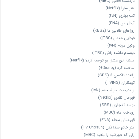
بازگشت قاضی (MBC)
هنر سارا (Netflix)
تب بهاری (tvN)
آیدل من (ENA)
روزهای طلایی ما (KBS2)
فردایی حتمی (jTBC)
وکیل مردم (tvN)
دوستم داشته باش (jTBC)
میشه این عشق رو ترجمه کرد؟ (Netflix)
ساخت کره (Disney+)
راننده تاکسی 3 (SBS)
تبهکاران (TVING)
از ندیدنت خوشبختم (tvN)
قهرمان نقدی (Netflix)
بوسه انفجاری (SBS)
رودخانه ماه (MBC)
قهرمانان محله (ENA)
منو خانم صدا نکن (TV Chosun)
زنی که خورشید را بلعید (MBC)