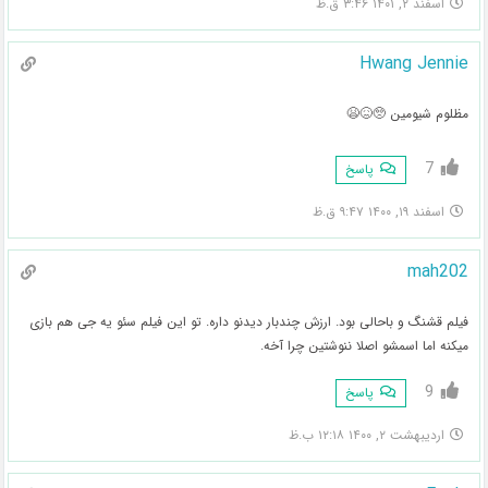
اسفند ۲, ۱۴۰۱ ۳:۴۶ ق.ظ
Hwang Jennie
مظلوم شیومین 🥺😖😫
7
پاسخ
اسفند ۱۹, ۱۴۰۰ ۹:۴۷ ق.ظ
mah202
فیلم قشنگ و باحالی بود. ارزش چندبار دیدنو داره. تو این فیلم سئو یه جی هم بازی
میکنه اما اسمشو اصلا ننوشتین چرا آخه.
9
پاسخ
اردیبهشت ۲, ۱۴۰۰ ۱۲:۱۸ ب.ظ