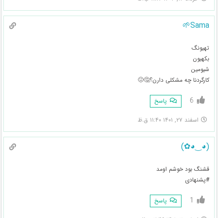
Sama🌱
تهیونگ
بکهیون
شیومین
کارگردنا چه مشکلی دارن؟🤔😐
6
پاسخ
اسفند ۲۷, ۱۴۰۱ ۱۱:۴۰ ق.ظ
(◕‿◕✿)
قشنگ بود خوشم اومد
#پشنهادی
1
پاسخ