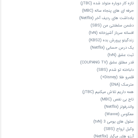
تازه‌ کار دوباره‌ متولد شده (jTBC)
حرفه‌ ای‌ های پنجاه‌ ساله (MBC)
یادداشت‌ های ردیف آخر (Netflix)
دشمن سلطنتی من (SBS)
افسانه سرباز آشپزخانه (tvN)
زندگیتو پرورش بده (KBS2)
یک درس حسابی (Netflix)
ثبت عشق (tvN)
قدر مطلق عشق (COUPANG TV)
دلباخته تو شدم (SBS)
قلمرو طلا (Disney+)
مترسک (ENA)
همه داریم تلاش میکنیم (jTBC)
تاج بی‌ نقص (MBC)
واندرفولز (Netflix)
معکوس (Wavve)
سلول های یومی 3 (tvN)
وکیل ارواح (SBS)
آرزو های مرگبار (Netflix)