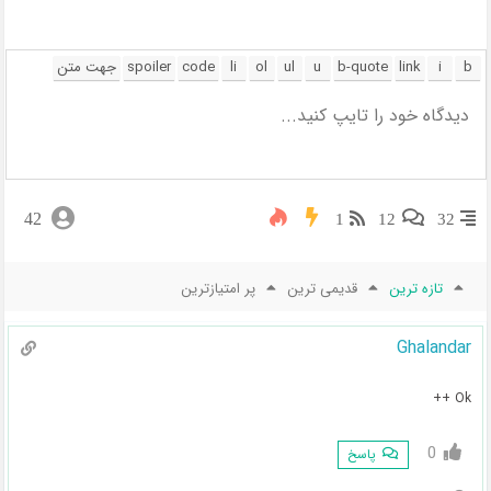
42
1
12
32
تازه ترین
قدیمی ترین
پر امتیازترین
Ghalandar
Ok ++
0
پاسخ