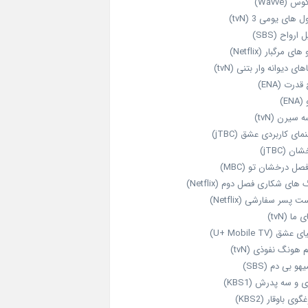
 (Wavve)
 های یومی 3 (tvN)
 ارواح (SBS)
های مرگبار (Netflix)
های دیوانه‌ وار بتنی (tvN)
قدرت (ENA)
ENA)
 سیرن (tvN)
مای کاربردی عشق (jTBC)
ان (jTBC)
صل درخشان تو (MBC)
ای شکاری فصل دوم (Netflix)
‌ پسر سفارشی (Netflix)
 ما (tvN)
 عشق (U+ Mobile TV)
 هونگ نفوذی (tvN)
هو بی دم (SBS)
 و سه پدرش (KBS1)
گوی باوقار (KBS2)