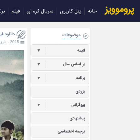
پروموویز
خانه
پنل کاربری
سریال کره ای
فیلم
برن
دانلود فیلم per 2015
موضوعات
2015
،
تاری
انیمه
▼
بر اساس سال
▼
برنامه
▼
بزودی
بیوگرافی
▼
پیشنهادی
ترجمه اختصاصی