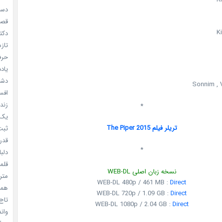
دستو
قصر ش
K
دکتر
تازه
حرفه
یادد
دشم
Sonnim , V
افسا
زندگ
*
یک د
تریلر فیلم The Piper 2015
ثبت 
قدر م
*
دلبا
قلمرو 
نسخه زبان اصلی WEB-DL
مترس
WEB-DL 480p / 461 MB :
Direct
همه 
WEB-DL 720p / 1.09 GB :
Direct
تاج 
WEB-DL 1080p / 2.04 GB :
Direct
واندرف