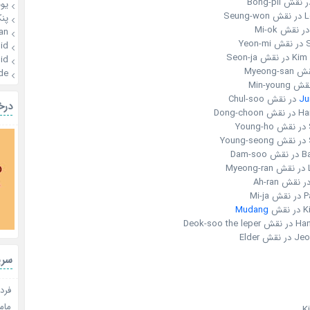
یو
Se
پن
an
Ye
id
Seon-ja
id
de
Min-youn
Ju
در نقش Chul-soo
درخ
Dong-
Dam
M
Mi
قش
Mudang
Deok-soo
 Elder
سری
فردا
مامو
K