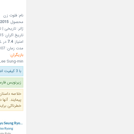
نام: فلوت زن
محصول:
2015
ژانر: تاریخی | 
تاریخ اکران: Jul 9, 2015
امتیاز:
7.4
در MDL
مدت زمان: 107 دقیقه
بازیگران:
Lee Sung-min
با 3 کیفیت اضافه شد.
زیرنویس فارس
خلاصه داستان
پیمایند. آنها
خطرناکی برای