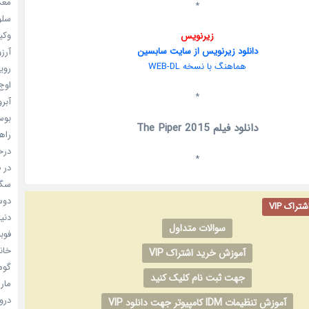
معکوس
*
سلول
وکیل
زیرنویس
دانلود زیرنویس از سایت سابسین
آرزو 
هماهنگ با نسخه WEB-DL
رویا
اوج 
*
آبرو (
بوسه
دانلود فیلم The Piper 2015
راهن
درخش
*
در ف
سگ ه
دوست
راک VIP
دنیای
سوالات متداول
فوبیای
خانم
آموزش خرید اشتراک VIP
گومی
جهت ثبت نام کلیک کنید
ماری
دروغ
آموزش تنظیمات IDM کامپیوتر جهت دانلود VIP