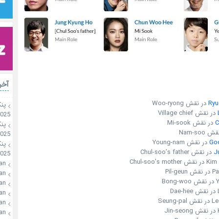
آخر
Ryu
در نقش Woo-ryong
پن
در نقش Village chief
2025
C
در نقش Mi-sook
پن
Nam-soo
2025
Go
در نقش Young-nam
پن
J
در نقش Chul-soo’s father
2025
Chul-soo’s
an
Pil-
an
Bo
an
D
an
Seung
an
J
an