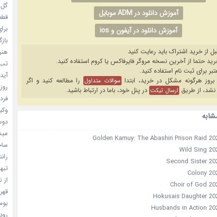
گل خو
آموزش دانلود در ADM موبایل
قطعا 
برای
آموزش دانلود در آیفون و ios
بازگ
بل از خرید اشتراک باید رعایت کنید
هنر سا
تب ب
آیدل
را مطالعه کنید و اگر
سوالات متداول
روزه
نشد، از طریق
در پنل خود، باما در ارتباط باشید.
ارسال تیکت
فردا
وکیل
شابه
دوست
میشه
ساخت 
رانند
تبهکا
از ن
قهرما
بوسه
رودخ