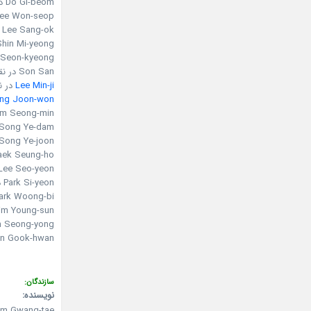
Do Gi-beom در نقش Bong-pil
Lee Won-seop در نقش ung-won
Lee Sang-ok در نقش Mi-ok
Shin Mi-yeong در نقش on-mi
Kim Seon-kyeong در نقش 
Son San در نقش Myeong-san
Lee Min-ji
در نقش g
ng Joon-won
Ham Seong-min در نقش choon
Song Ye-dam در نقش Young-ho
Song Ye-joon در نقش Young-seong
Baek Seung-ho در نقش -soo
Lee Seo-yeon در نقش yeong-ran
Park Si-yeon در نقش Ah-ran
Park Woong-bi در نقش -ja
Kim Young-sun در ن
Han Seong-yong در نقش  the leper
Jeon Gook-hwan در نقش
سازندگان:
نویسنده:
im Gwang-tae