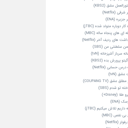
رالعمل عشق (KBS2)
رقی (Netflix)
 جزیره (ENA)
‌ کار دوباره‌ متولد شده (jTBC)
‌ ای‌ های پنجاه‌ ساله (MBC)
اشت‌ های ردیف آخر (Netflix)
ن سلطنتی من (SBS)
نه سرباز آشپزخانه (tvN)
یتو پرورش بده (KBS2)
رس حسابی (Netflix)
عشق (tvN)
طلق عشق (COUPANG TV)
خته تو شدم (SBS)
طلا (Disney+)
ک (ENA)
داریم تلاش میکنیم (jTBC)
بی‌ نقص (MBC)
ولز (Netflix)