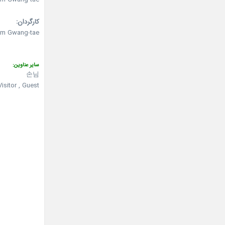
کارگردان:
im Gwang-tae
سایر عناوین:
손님
isitor , Guest