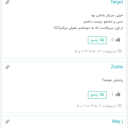
fargol
خیلی سریال باحالی بود
حس و حالشو دوست داشتم
از اون سریالاست که به دوستامم معرفی میکنم👍🏻💕
0
پاسخ
اردیبهشت ۲۴, ۱۴۰۵ ۲:۱۴ ق.ظ
Zusha
پایانش خوشه؟
1
پاسخ
اردیبهشت ۴, ۱۴۰۵ ۹:۰۰ ب.ظ
May j