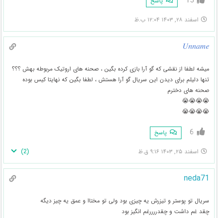
15
پاسخ
اسفند ۲۸, ۱۴۰۳ ۱۲:۰۴ ب.ظ
𝑈𝑛𝑛𝑎𝑚𝑒
میشه لطفا از نقشی که گو آرا بازی کرده بگین ، صحنه های اروتیک مربوطه بهش ؟؟؟
تنها دلیلم برای دیدن این سریال گو آرا هستش ، لطفا بگین که نهایتا کیس بوده
صحنه های دخترم
😭😭😭😭
😭😭😭😭
6
پاسخ
)
2
(
اسفند ۲۵, ۱۴۰۳ ۹:۱۶ ق.ظ
neda71
سریال تو پوستر و تیزرش یه چیزی بود ولی تو مختاا و عمق یه چیز دیگه
چقد غم داشت و چقدررررغم انگیز بود