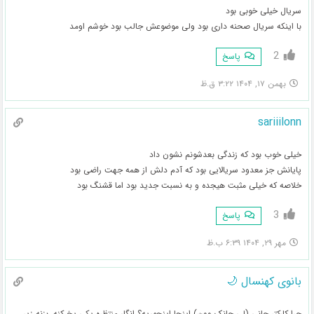
سریال خیلی خوبی بود
با اینکه سریال صحنه داری بود ولی موضوعش جالب بود خوشم اومد
2
پاسخ
بهمن ۱۷, ۱۴۰۴ ۳:۲۲ ق.ظ
sariiilonn
خیلی خوب بود که زندگی بعدشونم نشون داد
پایانش جز معدود سریالایی بود که آدم دلش از همه جهت راضی بود
خلاصه که خیلی مثبت هیجده و به نسبت جدید بود اما قشنگ بود
3
پاسخ
مهر ۲۹, ۱۴۰۴ ۶:۳۹ ب.ظ
بانوی کهنسال 🌙
چرا کارکتر چانی (لی جانک وون) اینجا اینجوریه؟ انگار منتظره یکی پخ کنه، بزنه زیر