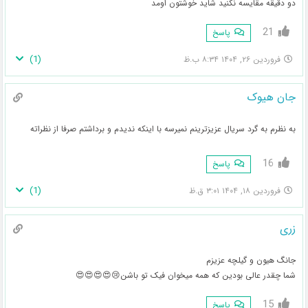
دو دقیقه مقایسه نکنید شاید خوشتون اومد
21
پاسخ
)
1
(
فروردین ۲۶, ۱۴۰۴ ۸:۳۴ ب.ظ
جان هیوک
به نظرم به گرد سریال عزیزترینم نمیرسه با اینکه ندیدم و برداشتم صرفا از نظراته
16
پاسخ
)
1
(
فروردین ۱۸, ۱۴۰۴ ۳:۰۱ ق.ظ
زری
جانگ هیون و گیلچه عزیزم
شما چقدر عالی بودین که همه میخوان فیک تو باشن😢😍😍😍😍
15
پاسخ