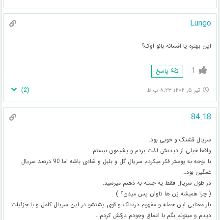
Lungo
این بهتره یا افسانه بانو اوک؟
1
پاسخ
)
2
(
تیر ۵, ۱۴۰۴ ۸:۲۳ ب.ظ
84.18
سریال قشنگ و خوبی بود.
واقعا خیلی از دیدنش لذت بردم و پشیمون نیستم.
با توجه به پوستر فکر میکردم سریال گل و بلبل و شادی باشه اما 90 درصد سریال
غمگین بود…
در طول سریال فقط یه جمله به ذهنم میرسید:
( چرا همیشه زن ها تاوان پس میدن؟ )
بار معنایی این جمله و مفهوم دردناک و قوی پشتشو در این سریال کامل و با جزئیات
دیدم و میتونم بگم با اعماق وجودم درکش کردم…