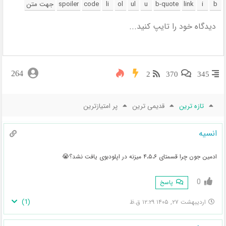
264
2
370
345
تازه ترین
قدیمی ترین
پر امتیازترین
انسیه
ادمین جون چرا قسمتای ۴،۵،۶ میزنه در اپلودبوی یافت نشد؟😭
0
پاسخ
)
1
(
اردیبهشت ۲۷, ۱۴۰۵ ۱۲:۲۹ ق.ظ