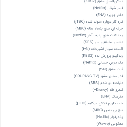
دستورالعمل عشق (KBS2)
قصر شرقی (Netflix)
دکتر جزیره (ENA)
تازه‌ کار دوباره‌ متولد شده (jTBC)
حرفه‌ ای‌ های پنجاه‌ ساله (MBC)
یادداشت‌ های ردیف آخر (Netflix)
دشمن سلطنتی من (SBS)
افسانه سرباز آشپزخانه (tvN)
زندگیتو پرورش بده (KBS2)
یک درس حسابی (Netflix)
ثبت عشق (tvN)
قدر مطلق عشق (COUPANG TV)
دلباخته تو شدم (SBS)
قلمرو طلا (Disney+)
مترسک (ENA)
همه داریم تلاش میکنیم (jTBC)
تاج بی‌ نقص (MBC)
واندرفولز (Netflix)
معکوس (Wavve)