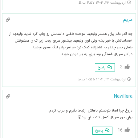
اردیبهشت ۲۳, ۱۴۰۴ ۴:۵۷ ب.ظ
مریم
چه قدر دلم برای همسر ولیعهد سوخت طفلی داستانش رو چاپ کرد شاید ولیعهد از
احساساتش با خبر بشه ولی اون ولیعهد بیشعور سریع رفت زیر ک ن معشوقش
طفلی پسر چقدر به شاهزاده کمک کرد خواهر برادر لنگه همن عوضیا
در کل سریال قشنگی بود برای یه بار دیدن خوبه
3
پاسخ
اردیبهشت ۲۲, ۱۴۰۴ ۱۰:۵۵ ب.ظ
Navillera
دروغ چرا اصلا نتونستم باهاش ارتباط بگیرم و دراپ کردم‌.
برای من سریال کسل کننده ای بود😕
16
پاسخ