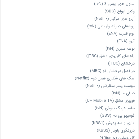
سلول های یومی 3 (tvN)
وکیل ارواح (SBS)
آرزو های مرگبار (Netflix)
رویاهای دیوانه‌ وار بتنی (tvN)
اوج قدرت (ENA)
آبرو (ENA)
بوسه سیرن (tvN)
راهنمای کاربردی عشق (jTBC)
درخشان (jTBC)
در فصل درخشان تو (MBC)
سگ های شکاری فصل دوم (Netflix)
دوست‌ پسر سفارشی (Netflix)
دنیای ما (tvN)
فوبیای عشق (U+ Mobile TV)
خانم هونگ نفوذی (tvN)
گومیهو بی دم (SBS)
ماری و سه پدرش (KBS1)
دروغگوی باوقار (KBS2)
گل خونین (Disney+)