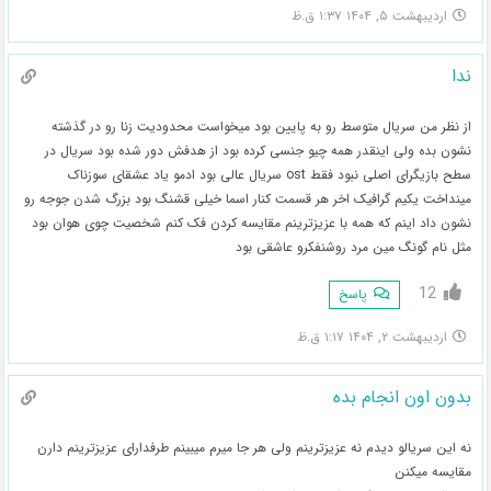
اردیبهشت ۵, ۱۴۰۴ ۱:۳۷ ق.ظ
ندا
از نظر من سریال متوسط رو به پایین بود میخواست محدودیت زنا رو در گذشته
نشون بده ولی اینقدر همه چیو جنسی کرده بود از هدفش دور شده بود سریال در
سطح بازیگرای اصلی نبود فقط ost سریال عالی بود ادمو یاد عشقای سوزناک
مینداخت یکیم گرافیک اخر هر قسمت کنار اسما خیلی قشنگ بود بزرگ شدن جوجه رو
نشون داد اینم که همه با عزیزترینم مقایسه کردن فک کنم شخصیت چوی هوان بود
مثل نام گونگ مین مرد روشنفکرو عاشقی بود
12
پاسخ
اردیبهشت ۲, ۱۴۰۴ ۱:۱۷ ق.ظ
بدون اون انجام بده
نه این سریالو دیدم نه عزیزترینم ولی هر جا میرم میبینم طرفدارای عزیزترینم دارن
مقایسه میکنن