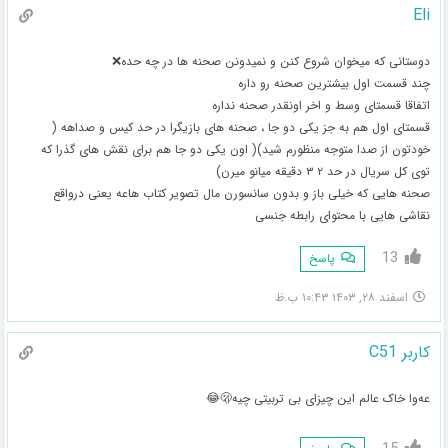
Eli
دوستانی که میخوان شروع کنن و نمیدونن صحنه ها در چه حده❌
چند قسمت اول بیشترین صحنه رو داره
اتفاقا قسمتای وسط و اخر اونقدر صحنه نداره
قسمتای اول هم به جز یکی دو جا ، صحنه های بازیگرا در حد کیس و صداهه (
خودتون از صدا متوجه منظورم شید)( اون یکی دو جا هم برای نقش های گذرا که
توی کل سریال در حد ۲ ۳ دقیقه میانو میرن)
صحنه هایی که خیلی باز و بدون سانسورن مال تصویر کتاب هاعه یعنی درواقع
نقاشی هایی با محتوای رابطه جنسی
13
پاسخ
اسفند ۲۸, ۱۴۰۳ ۱۰:۴۳ ب.ظ
کاربر C51
عه‌وا خاک عالم این چیزای بی تربیتی چیه🫢😂