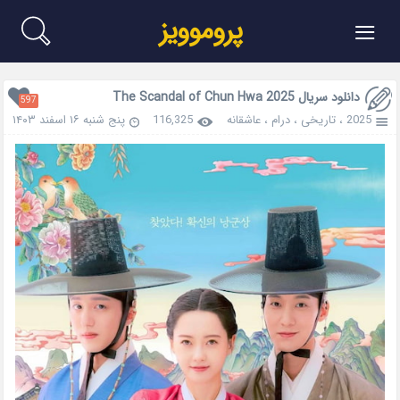
≡
پروموویز
دانلود سریال The Scandal of Chun Hwa 2025
597
2025
،
تاریخی
،
درام
،
عاشقانه
116,325
پنج شنبه ۱۶ اسفند ۱۴۰۳