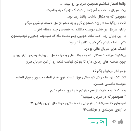
واقعا انتظار نداشتم همچین سریالی رو ببینم …
یک سریال بالغانه و آموزنده و دردناک نزدیک به واقعیت…
مفهومی که به دنبال داشت واقعا زیبا بود.
اکت بازیگرا محشر بود دمشون گرم و به تمام عوامل خسته نباشین میگم.
پایان سریال رو خیلی دوست داشتم به خصوص چند دقیقه اخر …
با این پایان زیبا احساسات عجیبی بهم دست داد که نمیدونم چجوری توصیفشون
کنم…. اما میتونم بگم خیلی تاثیر گذار بود.
اهنگ های سریال عالی بودن.
پیشنهاد میکنم دوستانی که به بلوغ عقلی و درک کامل از روابط رسیدن اینو ببینن
چون صحنه های زیادی داره تا بتونن نهایت لذت رو از این سریال ببرن.
و در اخر میخوام بگم که…
تک تک زن ها در کل کره خاکی فوق العاده قوی فوق العاده جسور و فوق العاده
دوست داشتنی هستن.
و با کمک و حمایت از هم میتونیم هر کاری انجام بدیم.
” همونطور که در سریال میبینیم”
امیدوارم که همیشه در هر جایی که هستین خوشحال ترین باشین❤
با آرزوی سربلندی و موفقیت🌹
42
پاسخ