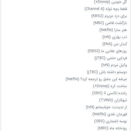
گل خونین (Disney+)
قطعا بچه توئه (Channel A)
برای دزد عزیزم (KBS2)
بازگشت قاضی (MBC)
هنر سارا (Netflix)
تب بهاری (tvN)
آیدل من (ENA)
روزهای طلایی ما (KBS2)
فردایی حتمی (jTBC)
وکیل مردم (tvN)
دوستم داشته باش (jTBC)
میشه این عشق رو ترجمه کرد؟ (Netflix)
ساخت کره (Disney+)
راننده تاکسی 3 (SBS)
تبهکاران (TVING)
از ندیدنت خوشبختم (tvN)
قهرمان نقدی (Netflix)
بوسه انفجاری (SBS)
رودخانه ماه (MBC)