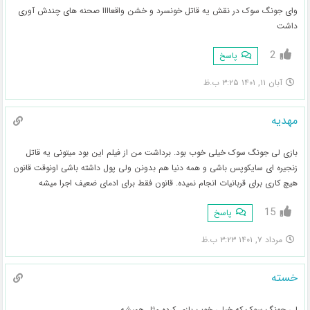
وای جونگ سوک در نقش یه قاتل خونسرد و خشن واقعاااا صحنه های چندش آوری
داشت
2
پاسخ
آبان ۱۱, ۱۴۰۱ ۳:۲۵ ب.ظ
مهدیه
بازی لی جونگ سوک خیلی خوب بود. برداشت من از فیلم این بود میتونی یه قاتل
زنجیره ای سایکوپس باشی و همه دنیا هم بدونن ولی پول داشته باشی اونوقت قانون
هیچ کاری برای قربانیات انجام نمیده. قانون فقط برای ادمای ضعیف اجرا میشه
15
پاسخ
مرداد ۷, ۱۴۰۱ ۳:۲۳ ب.ظ
خسته
لی جونگ سوک که خیلی خوب بازی کرده مثل همیشه