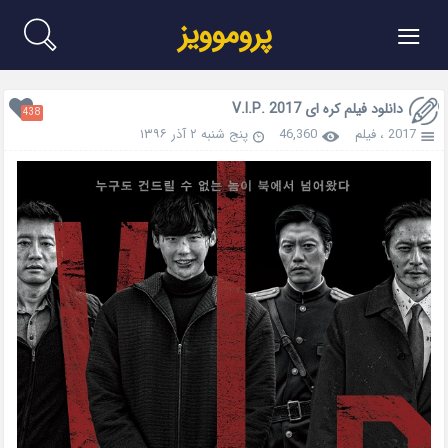
≡
پروموویز
دانلود فیلم کره ای V.I.P. 2017
438
2017
،
فیلم
46,360
پنج شنبه ۲ آذر ۱۳۹۶