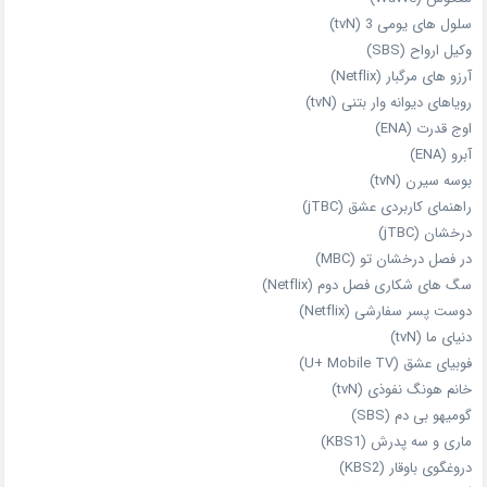
سلول های یومی 3 (tvN)
وکیل ارواح (SBS)
آرزو های مرگبار (Netflix)
رویاهای دیوانه‌ وار بتنی (tvN)
اوج قدرت (ENA)
آبرو (ENA)
بوسه سیرن (tvN)
راهنمای کاربردی عشق (jTBC)
درخشان (jTBC)
در فصل درخشان تو (MBC)
سگ های شکاری فصل دوم (Netflix)
دوست‌ پسر سفارشی (Netflix)
دنیای ما (tvN)
فوبیای عشق (U+ Mobile TV)
خانم هونگ نفوذی (tvN)
گومیهو بی دم (SBS)
ماری و سه پدرش (KBS1)
دروغگوی باوقار (KBS2)