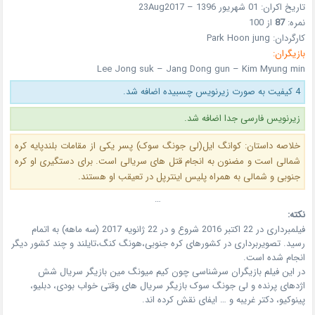
تاریخ اکران: 01 شهریور 1396 – 23Aug2017
نمره:
87
از 100
کارگردان: Park Hoon jung
بازیگران:
Lee Jong suk – Jang Dong gun – Kim Myung min
4 کیفیت به صورت زیرنویس چسبیده اضافه شد.
زیرنویس فارسی جدا اضافه شد.
خلاصه داستان: کوانگ ایل(لی جونگ سوک) پسر یکی از مقامات بلندپایه کره
شمالی است و مضنون به انجام قتل های سریالی است. برای دستگیری او کره
جنوبی و شمالی به همراه پلیس اینترپل در تعیقب او هستند.
…
نکته:
فیلمبرداری در 22 اکتبر 2016 شروع و در 22 ژانویه 2017 (سه ماهه) به اتمام
رسید. تصویربرداری در کشورهای کره جنوبی،هونگ کنگ،تایلند و چند کشور دیگر
انجام شده است.
در این فیلم بازیگران سرشناسی چون کیم میونگ مین بازیگر سریال شش
اژدهای پرنده و لی جونگ سوک بازیگر سریال های وقتی خواب بودی، دبلیو،
پینوکیو، دکتر غریبه و … ایفای نقش کرده اند.
…