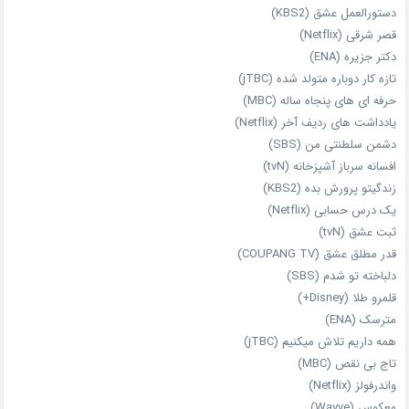
دستورالعمل عشق (KBS2)
قصر شرقی (Netflix)
دکتر جزیره (ENA)
تازه‌ کار دوباره‌ متولد شده (jTBC)
حرفه‌ ای‌ های پنجاه‌ ساله (MBC)
یادداشت‌ های ردیف آخر (Netflix)
دشمن سلطنتی من (SBS)
افسانه سرباز آشپزخانه (tvN)
زندگیتو پرورش بده (KBS2)
یک درس حسابی (Netflix)
ثبت عشق (tvN)
قدر مطلق عشق (COUPANG TV)
دلباخته تو شدم (SBS)
قلمرو طلا (Disney+)
مترسک (ENA)
همه داریم تلاش میکنیم (jTBC)
تاج بی‌ نقص (MBC)
واندرفولز (Netflix)
معکوس (Wavve)