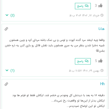
3
پاسخ
)
2
(
خرداد ۱۷, ۱۴۰۲ ۳:۰۶ ب.ظ
هانا
واقعا چیه اینقد مرد گنده کیوت و لوس و بی نمک باشه مردای کره و چین همشون
شبیه دخترا شدن بنظر من یه سری همشون باید نقش قاتل رو بازی کنن یه ذره خفن
بشن😬
5
پاسخ
)
1
(
بهمن ۲۹, ۱۴۰۱ ۱۱:۵۷ ب.ظ
Hh
دقیقه ۱۸ به بعد با دیدنش کل وجودم پر خشم شد، ایکاش فقط تو فیلم ها بود
ایکاش بدتر از این‌ها تو واقعیت رخ نمی‌داد….
ایکاش تو این اوضاع نمیدیدم….