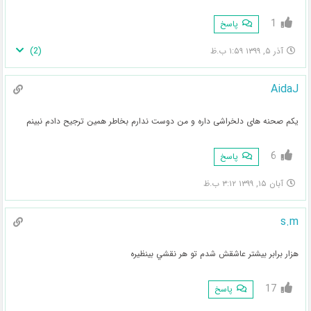
1
پاسخ
)
2
(
آذر ۵, ۱۳۹۹ ۱:۵۹ ب.ظ
AidaJ
یکم صحنه های دلخراشی داره و من دوست ندارم بخاطر همین ترجیح دادم نبینم
6
پاسخ
آبان ۱۵, ۱۳۹۹ ۳:۱۲ ب.ظ
s.m
هزار برابر بيشتر عاشقش شدم تو هر نقشي بينظيره
17
پاسخ