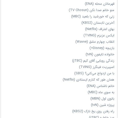
قهرمانان محله (ENA)
منو خانم صدا نکن (TV Chosun)
زنی که خورشید را بلعید (MBC)
آخرین تابستان (KBS2)
بهای اعتراف (Netflix)
ایکس عزیزم (TVING)
انقلاب چهارم عشق (Wavve)
بازیچه (Disney+)
خانواده تایفون (tvN)
زندگی رویایی آقای کیم (jTBC)
اسپیریت فینگرز (TVING)
با من ازدواج می‌کنی؟ (SBS)
همان‌ طور که کنارم ایستادی (Netflix)
خانم ناشناس (ENA)
به سوی ماه (MBC)
بانوی اول (MBN)
پروژه شین (tvN)
راه رفتن روی یخ نازک (KBS2)
صد خاطره (jTBC)