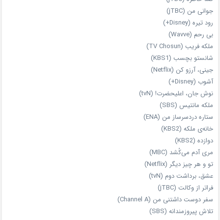
جوانی من (jTBC)
رود تیره (Disney+)
بی‌ رحم (Wavve)
ملکه فریب (TV Chosun)
شانستو بچسب (KBS1)
جینی، آرزو کن (Netflix)
آشوب (Disney+)
نوش جان، اعلیحضرت! (tvN)
ملکه‌ مانتیس (SBS)
ستاره دردسرساز من (ENA)
خانه‌ی ملکه (KBS2)
دوازده (KBS2)
مری آدم می‌کُشد (MBC)
تو و هر چیز دیگر (Netflix)
عشق، برداشت دوم (tvN)
فراتر از وکالت (jTBC)
سفر دوست‌ داشتنی من (Channel A)
تلاش پیروزمندانه (SBS)