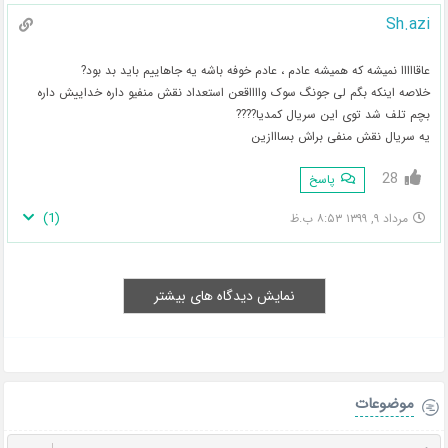
Sh.azi
عاقااااا نمیشه که همیشه عادم ، عادم خوفه باشه یه جاهاییم باید بد بود?
خلاصه اینکه بگم لی جونگ سوک وااااقعن استعداد نقش منفیو داره خداییش داره
بچم تلف شد توی این سریال کمدیا????
یه سریال نقش منفی براش بسااازین
28
پاسخ
)
1
(
مرداد ۹, ۱۳۹۹ ۸:۵۳ ب.ظ
نمایش دیدگاه های بیشتر
موضوعات