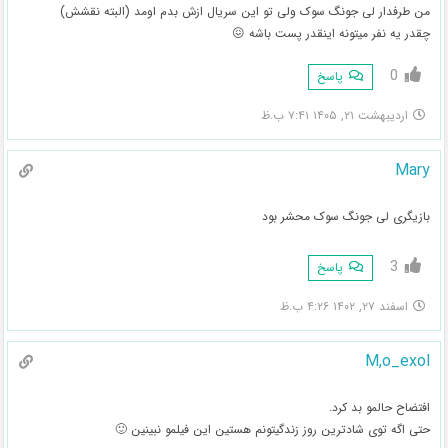
من طرفدار لی جونگ سوک ولی تو این سریال ازش بدم اومد (البته نقشش)
چقدر یه نفر میتونه اینقدر پست باشه 😖
0
پاسخ
اردیبهشت ۲۱, ۱۴۰۵ ۷:۴۱ ب.ظ
Mary
بازیگری لی جونگ سوک محشر بود
3
پاسخ
اسفند ۲۷, ۱۴۰۲ ۴:۲۶ ب.ظ
M,o_exol
افتضاح حالمو بد کرد.
حتی اگه توی شادترین روز زندگیتونم هستین این فیلمو نبینین 🙂