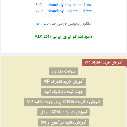
540p:
uploadboy
–
upera
–
direct
720p:
uploadboy
–
upera
–
direct
…
دانلود زیرنویس فارسی جدا:
zip
|
srt
…
دانلود فیلم کره ای وی ای پی V.I.P. 2017
…
آموزش خرید اشتراک VIP
سوالات متداول
آموزش خرید اشتراک VIP
جهت ثبت نام کلیک کنید
آموزش تنظیمات IDM کامپیوتر جهت دانلود VIP
آموزش دانلود در ADM موبایل
آموزش دانلود در آیفون و ios