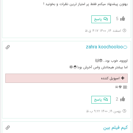
بهتون پیشنهاد میکنم فقط پر امتیاز ترین نظرات و بخونید !
5
پاسخ
اسفند ۱۴, ۱۴۰۰ ۴:۱۷ ق.ظ
🍊zahra koochooloo
اوووه، خوب بود…😎🙌
اما بیشتر هیجانش واس آخرش بود!🐣🕸
اسپویل کننده
:|||| ☢☠
2
پاسخ
بهمن ۱۹, ۱۴۰۰ ۹:۲۲ ب.ظ
کیم فیلم بین