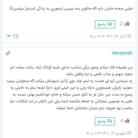
خیلی صحنه خشن داره اگه حالتون بده ببینین اینجوری به زندگی امیدوار میشین😐
2
پاسخ
)
1
(
آبان ۲۶, ۱۴۰۰ ۸:۰۸ ب.ظ
navazesh
من همیشه فک میکنم چجور مرگی مناسب ادمای شبیه کوانگ ایله…باعث میشه دلم
بخواد جهنم و عذاب الاهی و اینا واقعی باشه
یه سینمایی کره ای هست به اسم اولد بوی (دارم اسپویلش میکنم اگه میخواین ببینید
نخونید ژانرش همینجوری دارکه ولی با این خیلی فرق داره) اونجا ینفر به دلایلی یه
پسرو به مدت سی سال تو یه اتاق حبس میکنه و اجازه خودکشیم بهش نمیده، به
نظرم یه همچین مجازاتی به اضافه شکنجه البته برای این کارکتر در حد امکانات دنیا
مناسب بود هرچند بازم جبران جنایاتش اصلا نمیشه
4
پاسخ
شهریور ۱۹, ۱۴۰۰ ۱۱:۳۱ ب.ظ