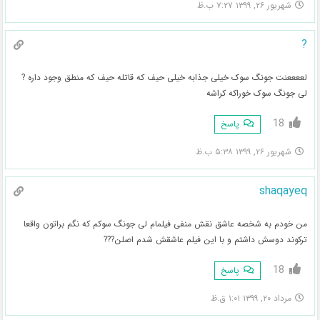
شهریور ۲۶, ۱۳۹۹ ۷:۲۷ ب.ظ
?
لععععنت جونگ سوک خیلی جذابه خیلی حیف که قاتله حیف که منطق وجود داره ?
لی جونگ سوک خوراکه کراشه
18
پاسخ
شهریور ۲۶, ۱۳۹۹ ۵:۳۸ ب.ظ
shaqayeq
من خودم به شخصه عاشق نقش منفی فیلمام لی جونگ سوکم که نگم براتون واقعا
ترکوند دوسش داشتم و با این فیلم عاشقش شدم اصلن???
18
پاسخ
مرداد ۲۰, ۱۳۹۹ ۱:۰۱ ق.ظ