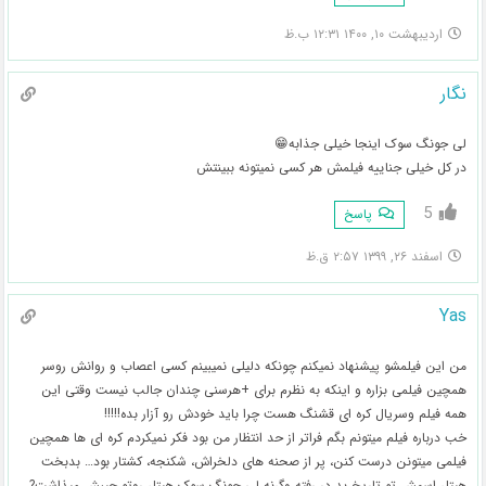
اردیبهشت ۱۰, ۱۴۰۰ ۱۲:۳۱ ب.ظ
نگار
لی جونگ سوک اینجا خیلی جذابه😁
در کل خیلی جناییه فیلمش هر کسی نمیتونه ببینتش
5
پاسخ
اسفند ۲۶, ۱۳۹۹ ۲:۵۷ ق.ظ
Yas
من این فیلمشو پیشنهاد نمیکنم چونکه دلیلی نمیبینم کسی اعصاب و روانش رو‌سر
همچین فیلمی بزاره و اینکه به نظرم برای +هرسنی چندان جالب نیست وقتی این
همه فیلم و‌سریال کره ای قشنگ هست چرا باید خودش رو آزار بده!!!!!
خب درباره فیلم میتونم بگم فراتر از حد انتظار من بود فکر‌ نمیکردم کره ای ها همچین
فیلمی میتونن درست کنن، پر از صحنه های دلخراش، شکنجه، کشتار بود… بدبخت
هیتلر اسمش تو تاریخ بد در رفته وگرنه لی جونگ سوک هیتلر رو‌تو جیبش میذاشت?