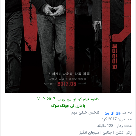
دانلود فیلم کره ای وی ای پی V.I.P. 2017
با بازی لی جونگ سوک
نام ها:
وی ای پی
– شخص خیلی مهم
محصول: 2017 کره
مدت زمان: 128 دقیقه
ژانر: اکشن | جنایی | هیجان انگیز