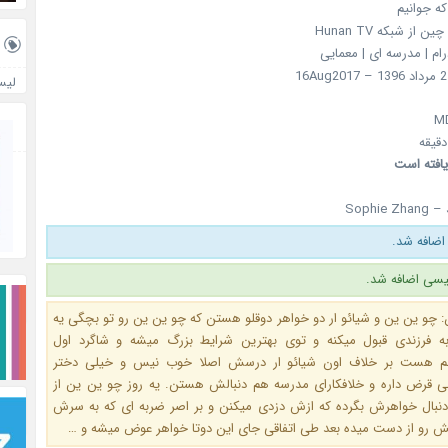
که جوانیم
چین از شبکه Hunan TV
درام | مدرسه ای | معمایی
لیس
یافته است
Sophie Zhang –
اضافه شد.
یسی اضافه شد.
 چو ین ین و شیائو ار دو خواهر دوقلو هستن که چو ین ین رو تو بچگی یه
به فرزندی قبول میکنه و توی بهترین شرایط بزرگ میشه و شاگرد اول
 هست بر خلاف اون شیائو ار درسش اصلا خوب نیس و خیلی دختر
ی قرض داره و خلافکارای مدرسه هم دنبالش هستن. یه روز چو ین ین از
 دنبال خواهرش بگرده که ازش دزدی میکنن و بر اصر ضربه ای که به سرش
 رو از دست میده بعد طی اتفاقی جای این دوتا خواهر عوض میشه و …