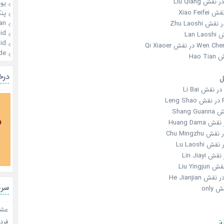
یو
پن
an
id
id
ر نقش Qi Xiaoer
de
درخ
ل
L
سری
عشق 
:
فردا