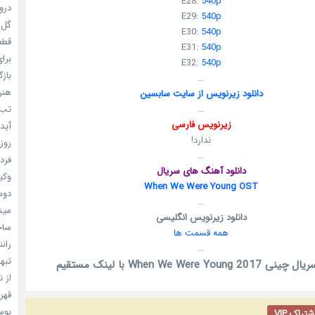
E28:
540p
دروغ
E29:
540p
گل خو
E30:
540p
قطعا 
E31:
540p
برای
E32:
540p
بازگ
…
هنر سا
دانلود زیرنویس از سایت سابسین
…
تب ب
زیرنویس فارسی
آیدل
ندارد!
روزه
…
فردا
دانلود آهنگ های سریال
وکیل
When We Were Young OST
دوست
…
میشه
دانلود زیرنویس انگلیسی
ساخت 
همه قسمت ها
رانند
…
تبهکا
When We Were Young 2 با لینک مستقیم
از ن
قهرما
بوسه
راک VIP