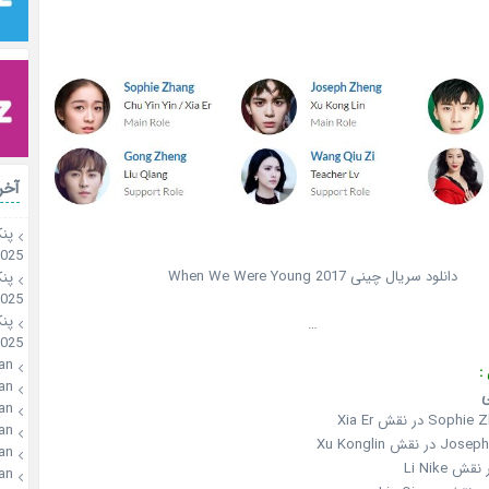
آخر
پن
2025
دانلود سریال چینی When We Were Young 2017
پن
2025
پن
…
2025
an
:
an
an
 در نقش Xia Er
an
قش Xu Konglin
an
an