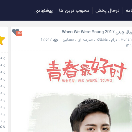
امه
درحال پخش
محبوب ترین ها
پیشنهادی
When We Were Young 201
100
Hunan
،
درام
،
عاشقانه
،
مدرسه ای
،
معمایی
17,647
دانل
دانل
دانلو
دانل
دان
دانل
دانل
دانل
دانل
026