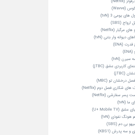
ولز (Netflix)
 (Wavve)
 های یومی 3 (tvN)
 ارواح (SBS)
های مرگبار (Netflix)
های دیوانه‌ وار بتنی (tvN)
قدرت (ENA)
ENA)
 سیرن (tvN)
مای کاربردی عشق (jTBC)
ان (jTBC)
صل درخشان تو (MBC)
ای شکاری فصل دوم (Netflix)
‌ پسر سفارشی (Netflix)
 ما (tvN)
 عشق (U+ Mobile TV)
 هونگ نفوذی (tvN)
هو بی دم (SBS)
 و سه پدرش (KBS1)