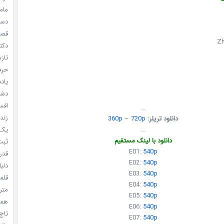
مامو
دستو
قصر ش
Z
دکتر
تازه
حرفه
یادد
دشم
افسا
…
زندگ
دانلود تریلر:
720p
–
360p
…
یک د
دانلود با لینک مستقیم
ثبت 
E01:
540p
قدر م
E02:
540p
دلبا
E03:
540p
قلمرو 
E04:
540p
مترس
E05:
540p
همه 
E06:
540p
تاج 
E07:
540p