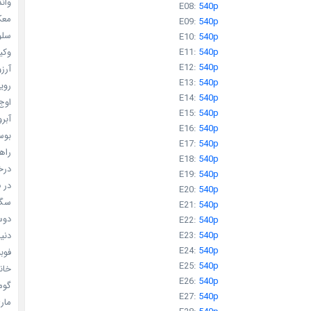
واندرف
E08:
540p
معکوس
E09:
540p
سلول
E10:
540p
E11:
540p
وکیل
E12:
540p
آرزو 
E13:
540p
رویا
E14:
540p
اوج 
E15:
540p
آبرو (
E16:
540p
بوسه
E17:
540p
راهن
E18:
540p
درخش
E19:
540p
در ف
E20:
540p
سگ ه
E21:
540p
دوست
E22:
540p
E23:
540p
دنیای
E24:
540p
فوبیای
E25:
540p
خانم
E26:
540p
گومی
E27:
540p
ماری