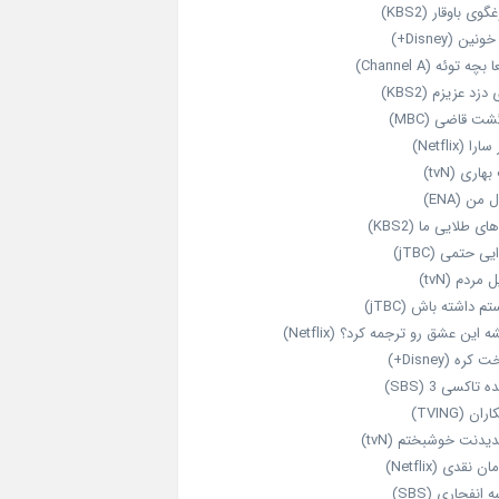
گوی باوقار (KBS2)
نین (Disney+)
بچه توئه (Channel A)
 دزد عزیزم (KBS2)
شت قاضی (MBC)
را (Netflix)
هاری (tvN)
 من (ENA)
ای طلایی ما (KBS2)
یی حتمی (jTBC)
 مردم (tvN)
م داشته باش (jTBC)
 این عشق رو ترجمه کرد؟ (Netflix)
کره (Disney+)
ه تاکسی 3 (SBS)
ران (TVING)
دیدنت خوشبختم (tvN)
ن نقدی (Netflix)
 انفجاری (SBS)