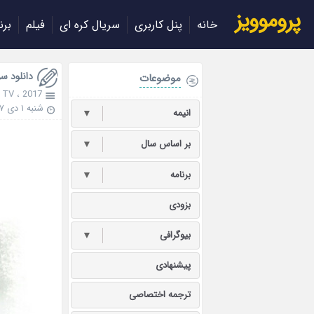
پروموویز
خانه
پنل کاربری
سریال کره ای
فیلم
برن
دانلود سریال چینی 7
موضوعات
 TV
،
2017
شنبه ۱ دی ۱۳۹۷
انیمه
▼
بر اساس سال
▼
برنامه
▼
بزودی
بیوگرافی
▼
پیشنهادی
ترجمه اختصاصی