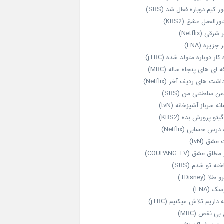
ر کیم دوباره فعال شد (SBS)
رالعمل عشق (KBS2)
رقی (Netflix)
 جزیره (ENA)
‌ کار دوباره‌ متولد شده (jTBC)
‌ ای‌ های پنجاه‌ ساله (MBC)
اشت‌ های ردیف آخر (Netflix)
ن سلطنتی من (SBS)
نه سرباز آشپزخانه (tvN)
یتو پرورش بده (KBS2)
رس حسابی (Netflix)
عشق (tvN)
طلق عشق (COUPANG TV)
خته تو شدم (SBS)
طلا (Disney+)
ک (ENA)
داریم تلاش میکنیم (jTBC)
بی‌ نقص (MBC)