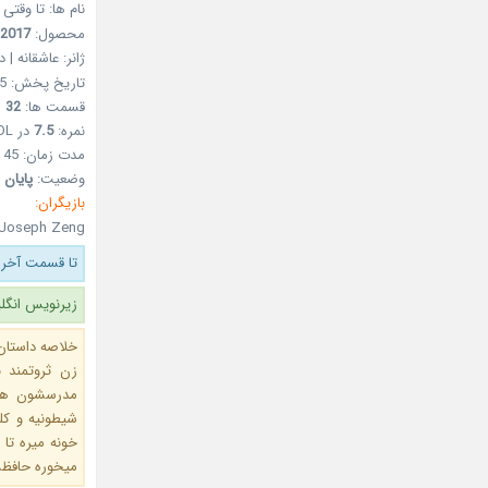
نام ها: تا وقتی 
محصول:
2017
ژانر: عاشقانه | 
تاریخ پخش: 25 مرداد 1396 – 16Aug2017
قسمت ها:
32
نمره:
7.5
در MDL
مدت زمان: 45 دقیقه
وضعیت:
پایان 
بازیگران:
 Joseph Zeng
تا قسمت آخر 
زیرنویس انگل
خلاصه داستان:
زن ثروتمند 
مدرسشون هم
شیطونیه و کل
خونه میره تا
میخوره حافظش