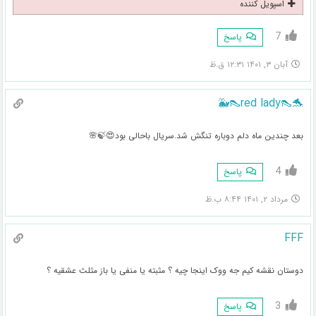
اسپویل کننده
7
پاسخ
آبان ۳, ۱۴۰۱ ۱۲:۳۱ ق.ظ
🐬👠red lady👠🐳
بعد چندین ماه دلم دوباره تنگش شد.سریال باحالی بود😍🍃🌸
4
پاسخ
مرداد ۲, ۱۴۰۱ ۸:۴۴ ب.ظ
FFF
دوستان نقشه کیم جه ووک اینجا چیه ؟ مثبته یا منفی یا باز مثلث عشقیه ؟
3
پاسخ