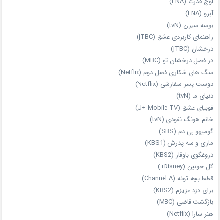
اوج قدرت (ENA)
آبرو (ENA)
بوسه سیرن (tvN)
راهنمای کاربردی عشق (jTBC)
درخشان (jTBC)
در فصل درخشان تو (MBC)
سگ های شکاری فصل دوم (Netflix)
دوست‌ پسر سفارشی (Netflix)
دنیای ما (tvN)
فوبیای عشق (U+ Mobile TV)
خانم هونگ نفوذی (tvN)
گومیهو بی دم (SBS)
ماری و سه پدرش (KBS1)
دروغگوی باوقار (KBS2)
گل خونین (Disney+)
قطعا بچه توئه (Channel A)
برای دزد عزیزم (KBS2)
بازگشت قاضی (MBC)
هنر سارا (Netflix)