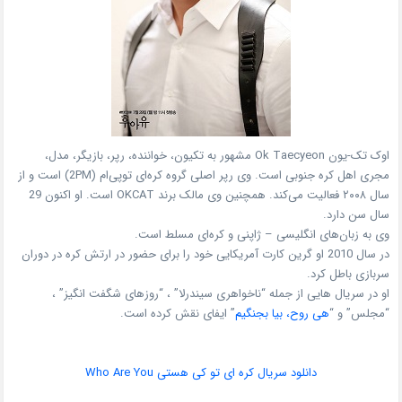
اوک تک-یون Ok Taecyeon مشهور به تکیون، خواننده، رپر، بازیگر، مدل،
مجری اهل کره جنوبی است. وی رپر اصلی گروه کره‌ای توپی‌ام (2PM) است و از
سال ۲۰۰۸ فعالیت می‌کند. همچنین وی مالک برند OKCAT است. او اکنون 29
سال سن دارد.
وی به زبان‌های انگلیسی – ژاپنی و کره‌ای مسلط است.
در سال 2010 او گرین کارت آمریکایی خود را برای حضور در ارتش کره در دوران
سربازی باطل کرد.
او در سریال هایی از جمله “ناخواهری سیندرلا” ، “روزهای شگفت انگیز” ،
“مجلس” و “
هی روح، بیا بجنگیم
” ایفای نقش کرده است.
دانلود سریال کره ای تو کی هستی Who Are You