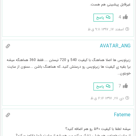
غیرقابل پیشبینی هم هست.
4
پاسخ
اسفند ۱۷, ۱۳۹۷ ۹:۱۱ ق.ظ
AVATAR_ANG
زیرنویس ها اصلا هماهنگ با کیفیت 540 و 720 نیستن …..فقط 360 هماهنگه میشه
برا بقیه ی کیفیت ها زیرنویس رو درستش کنید..که هماهنگ باشن ….ممنون از سایت
خوبتون…
7
پاسخ
دی ۲۸, ۱۳۹۷ ۶:۱۶ ق.ظ
Fateme
میشه لطفا با کیفیت ۵۴۰ رو هم اضافه کنید؟
از سایت خوبتون هم خیلی تشکر میکنم.من همیشه از سایت شما دانلود میکنم?