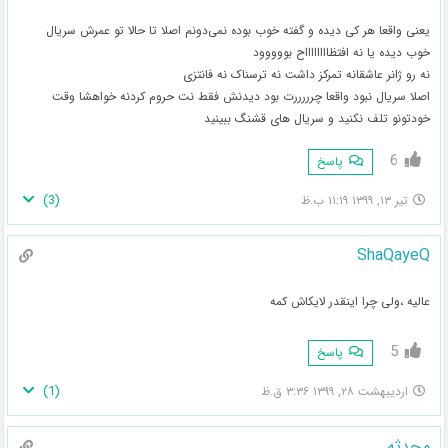
یعنی واقعا هر کی دیده و گفته خوب بوده نمی‌دونم اصلا تا حالا تو عمرش سریال
خوب دیده یا نه افتظااااااااح بووووود
نه رو ژانر عاشقانه تمرکز داشت نه ترسناک نه فانتزی
اصلا سریال نبود واقعا چرررررت بود دیدنش فقط نت حروم کردنه خواهشا وقت
خودتونو تلف نکنید و سریال های قشنگ ببینید
6
پاسخ
)
3
(
تیر ۱۳, ۱۳۹۹ ۱۱:۱۹ ب.ظ
ShaQayeQ
عالیه ،ولی چرا اینقدر لایکاش کمه
5
پاسخ
)
1
(
اردیبهشت ۲۸, ۱۳۹۹ ۳:۳۶ ق.ظ
محدثه