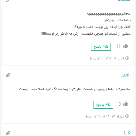
محشرههههههههههههههههههه.
حتما حتما ببینینش.
فقط چرا اینقد زیر نویسا عقب جلویه؟!
بعضی از قسمتاشو هیچی نفهمیدم ازش به خاطز زیر نویساااااا
11
پاسخ
آبان ۱۶, ۱۳۹۸ ۲:۱۰ ب.ظ
Leili
سلام‌میشه لطفا زیرنویس قسمت های۳و۴ روهماهنگ کنید اصلا خوب نیست
3
پاسخ
مرداد ۱۷, ۱۳۹۸ ۱۲:۴۲ ب.ظ
T.K