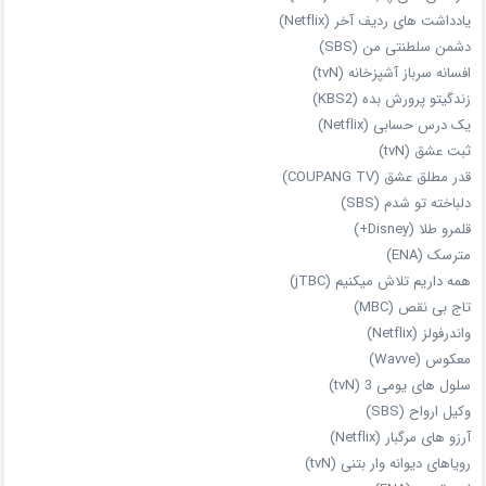
یادداشت‌ های ردیف آخر (Netflix)
دشمن سلطنتی من (SBS)
افسانه سرباز آشپزخانه (tvN)
زندگیتو پرورش بده (KBS2)
یک درس حسابی (Netflix)
ثبت عشق (tvN)
قدر مطلق عشق (COUPANG TV)
دلباخته تو شدم (SBS)
قلمرو طلا (Disney+)
مترسک (ENA)
همه داریم تلاش میکنیم (jTBC)
تاج بی‌ نقص (MBC)
واندرفولز (Netflix)
معکوس (Wavve)
سلول های یومی 3 (tvN)
وکیل ارواح (SBS)
آرزو های مرگبار (Netflix)
رویاهای دیوانه‌ وار بتنی (tvN)