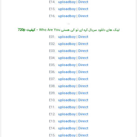
E14:
uploadboy
|
Direct
E15:
uploadboy
|
Direct
E16:
uploadboy
|
Direct
…
لینک های دانلود سریال کره ای تو کی هستی Who Are You –
کیفیت 720p
E01:
uploadboy
|
Direct
E02:
uploadboy
|
Direct
E03:
uploadboy
|
Direct
E04:
uploadboy
|
Direct
E05:
uploadboy
|
Direct
E06:
uploadboy
|
Direct
E07:
uploadboy
|
Direct
E08:
uploadboy
|
Direct
E09:
uploadboy
|
Direct
E10:
uploadboy
|
Direct
E11:
uploadboy
|
Direct
E12:
uploadboy
|
Direct
E13:
uploadboy
|
Direct
E14:
uploadboy
|
Direct
E15:
uploadboy
|
Direct