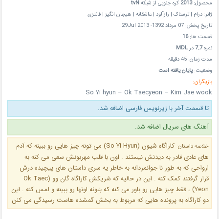
محصول:
2013
کره جنوبی از شبکه
tvN
ژانر: درام | ترسناک | رازآلود | عاشقانه | هیجان انگیز | فانتزی
تاریخ پخش: 07 مرداد 1392- 29Jul 2013
قسمت ها:
16
نمره
7.7
در
MDL
مدت زمان: 45 دقیقه
وضعیت:
پایان یافته است
بازیگران:
So Yi hyun – Ok Taecyeon – Kim Jae wook
تا قسمت آخر با زیرنویس فارسی اضافه شد.
آهنگ های سریال اضافه شد.
کاراگاه شیون (So Yi Hyun) می تونه چیز هایی رو ببینه که آدم
خلاصه داستان:
های عادی قادر به دیدنش نیستند . اون با قلب مهربونش سعی می کنه به
ارواحی که به طور نا جوانمردانه به خاطر یه سری داستان های پیچیده درش
قرار گرفتند کمک کنه . این در حالیه که شریکش کاراگاه گان وو (Ok Taec
Yeon) ، فقط چیز هایی رو باور می کنه که بتونه اونها رو ببینه و لمس کنه . این
دو کاراگاه به پرونده هایی که مربوط به بخش گمشده هاست رسیدگی می کنن