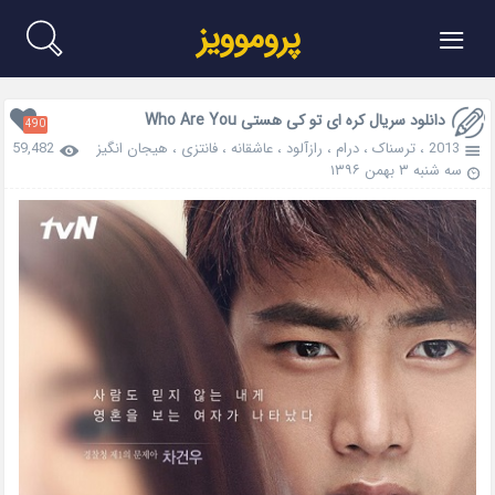
≡
پروموویز
دانلود سریال کره ای تو کی هستی Who Are You
490
2013
،
ترسناک
،
درام
،
رازآلود
،
عاشقانه
،
فانتزی
،
هیجان انگیز
59,482
سه شنبه ۳ بهمن ۱۳۹۶