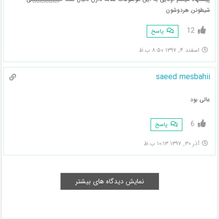
شیطونن هردوشون
12
پاسخ
اسفند ۴, ۱۳۹۷ ۸:۵۰ ب.ظ
saeed mesbahii
عالی بود
6
پاسخ
آذر ۳۰, ۱۳۹۷ ۱۰:۱۳ ب.ظ
نمایش دیدگاه های بیشتر