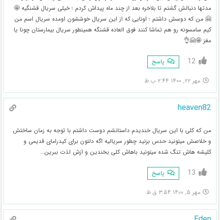
مدتها دنبالش گشتم تا بلاخره بعد از چند ماه پیداش کردم ؛ خیلی سریال قشنگیه 🤩
🤗 من که دوسش داشتم ؛ اونایی که از این سریال خوششون اومده سریال اسم من
کیم سامسونه رو هم تماشا کنند فوق العاده قشنگه همینطور سریال بیمارستان چونا یا
مغز 🤩🤗👌
12
پاسخ
مهر ۲۲, ۱۴۰۰ ۲:۴۴ ب.ظ
heaven82
من که کلی با این سریال خندیدم داستانشم دوست داشتم با توجه به زمان ساختش
و خلاصش میتونید حدس بزنید چطور سریالیه اگه دلتون برای کیدرامای قدیمی و
کلیشه هاش تنگ شده میتونید باهاش کلی بخندین و ازش لذت ببرین…
13
پاسخ
مهر ۵, ۱۴۰۰ ۳:۵۴ ق.ظ
Eden