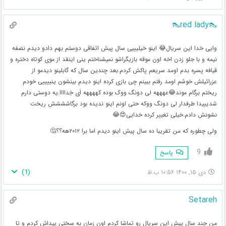
👠red lady👠
وایی خدا این سریال😂 اینو خیلیییی سال پیش اتفاقی دوستم بهم دادو دیدم نصفه
نیمه و با جلو زدن اخه اون موقه بازیگراشو نمیشناختم ینی اینقد از موی کوتاه دختره و
قیافه پسره بدم اومد سریعم پاکش کردم.بعد چندین سال که گابلینو دیدمو از
عزرائیلش خوشم اومد رفتم ببینم چی بازی کرده اینو دیدم بینشون ینییییی خودم
ریختم برگام موند😂عهههه لی دونگ ووک بوده کههههه اَی خِداااا.یه دوستی دارم
شدیییدا طرفدار لی دونگ ووکه حتی اونم اینو ندیده بود برگاشششش ریخت
نشونش دادم.خیلی تغییر کرده خدایی😍😂
ولی چطوره که من تقریبا ده سال پیش اینو دیدم اما برا ۲۰۱۲هه؟؟🤔
9
پاسخ
)
1
(
دی ۱۵, ۱۴۰۰ ۱۰:۵۶ ب.ظ
Setareh
من چند سال پیش این سریال رو تماشا کردم اون زمان به سختی پیداش کردم و تا