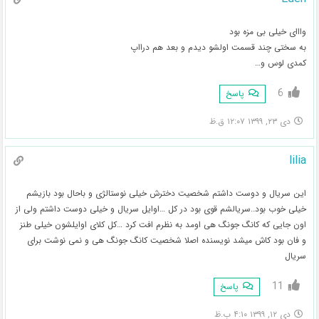
وااای خیلی بی مزه بود
به سختی چند قسمت اولشو دیدم و بعد هم درااپ
کمدی لوس و…
6
پاسخ
دی ۲۳, ۱۳۹۹ ۱۲:۰۷ ق.ظ
lilia
این سریال و دوست داشتم شخصیت دخترش خیلی نوستالژی و باحال بود بازیشم
خیلی خوب بود..سریالشم قوی بود در کل …اوایل سریال و خیلی دوست داشتم ولی از
اون جایی که کانگ جونگ هی اومد به نظرم افت کرد …کل کلای اوایلشون خیلی طنز
و فان بود کاش میشد نویسنده اصلا شخصیت کانگ جونگ هی و نمی نوشت برای
سریال
11
پاسخ
دی ۱۲, ۱۳۹۹ ۴:۱۰ ب.ظ