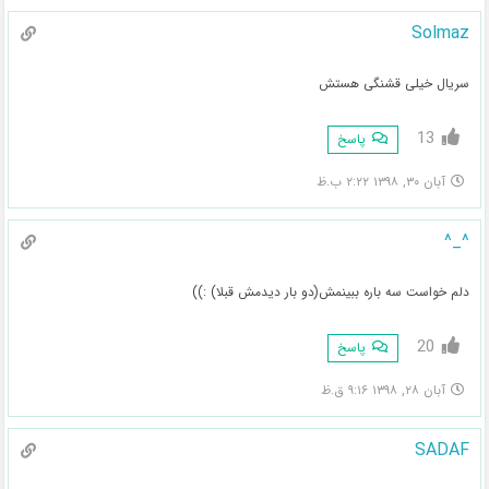
Solmaz
سریال خیلی قشنگی هستش
13
پاسخ
آبان ۳۰, ۱۳۹۸ ۲:۲۲ ب.ظ
^_^
دلم خواست سه باره ببینمش(دو بار دیدمش قبلا) :))
20
پاسخ
آبان ۲۸, ۱۳۹۸ ۹:۱۶ ق.ظ
SADAF