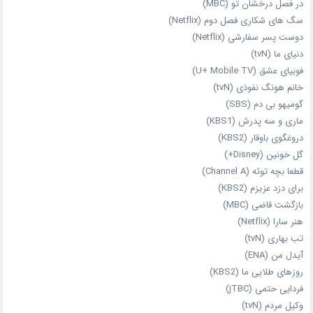
در فصل درخشان تو (MBC)
سگ های شکاری فصل دوم (Netflix)
دوست‌ پسر سفارشی (Netflix)
دنیای ما (tvN)
فوبیای عشق (U+ Mobile TV)
خانم هونگ نفوذی (tvN)
گومیهو بی دم (SBS)
ماری و سه پدرش (KBS1)
دروغگوی باوقار (KBS2)
گل خونین (Disney+)
قطعا بچه توئه (Channel A)
برای دزد عزیزم (KBS2)
بازگشت قاضی (MBC)
هنر سارا (Netflix)
تب بهاری (tvN)
آیدل من (ENA)
روزهای طلایی ما (KBS2)
فردایی حتمی (jTBC)
وکیل مردم (tvN)