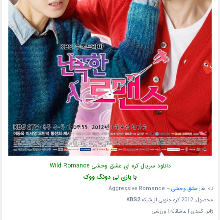
دانلود سریال کره ای عشق وحشی Wild Romance
با بازی لی دونگ ووک
نام ها:
عشق وحشی
– Aggressive Romance
محصول: 2012 کره جنوبی از شبکه
KBS2
ژانر: کمدی | عاشقانه | ورزشی