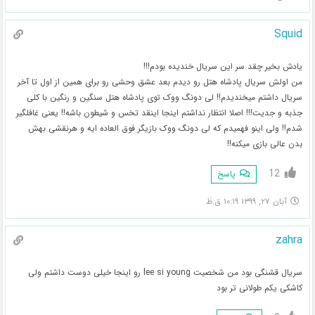
Squid
یادش بخیر چقد سر این سریال خندیده بودم!!!
من اولش سریال پادشاه هتل رو دیدم بعد عشق وحشی رو برای همین از اول تا آخر
سریال داشتم میخندیدم!! لی دونگ ووک توی پادشاه هتل سنگین و رنگین با کلی
جذبه و جدیت!!! اصلا انتظار نداشتم اینجا اینقد تخس و شیطون باشه!! یعنی غافلگیر
شدم!! ولی اینو فهمیدم که لی دونگ ووک بازیگر فوق العاده ایه و هرنقشی بهش
بدن عالی بازی میکنه!!
12
پاسخ
آبان ۲۷, ۱۳۹۹ ۱۰:۱۹ ق.ظ
zahra
سریال قشنگی بود من شخصیت lee si young رو اینجا خیلی دوست داشتم ولی
کاشکی یکم طولانی تر بود