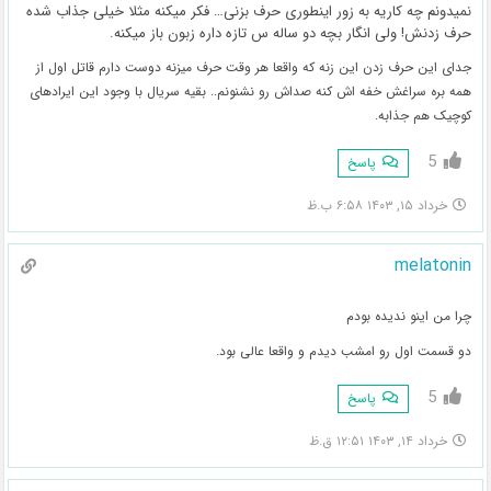
نمیدونم چه کاریه به زور اینطوری حرف بزنی… فکر میکنه مثلا خیلی جذاب شده
حرف زدنش! ولی انگار بچه دو ساله س تازه داره زبون باز میکنه.
جدای این حرف زدن این زنه که واقعا هر وقت حرف میزنه دوست دارم قاتل اول از
همه بره سراغش خفه اش کنه صداش رو نشنونم.. بقیه سریال با وجود این ایرادهای
کوچیک هم جذابه.
5
پاسخ
خرداد ۱۵, ۱۴۰۳ ۶:۵۸ ب.ظ
melatonin
چرا من اینو ندیده بودم
دو قسمت اول رو امشب دیدم و واقعا عالی بود.
5
پاسخ
خرداد ۱۴, ۱۴۰۳ ۱۲:۵۱ ق.ظ