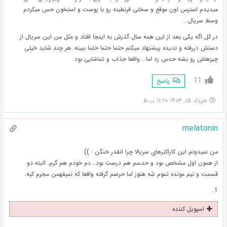
میدیدم استرس اون موقع و سختی قرنطینه رو با پوست و استخون حس میکردم
وسط سریال..
در کل اگه یکی بعد از این همه سال گذرش به اینجا افتاد و مثل من این سریال از
دستش دررفته و ندیده پیشنهاد میکنم حتما حتما حتما ببینه. هر چند شاید خیلی
چیزهاش رو بشه حدس زد اما… واقعا جذاب و تماشایی بود.
11
پاسخ
خرداد ۱۵, ۱۴۰۳ ۱۱:۲۰ ب.ظ
melatonin
من نمیدونم این کاراکترهای سریالا چرا انقدر خنگن : ))
از همون اول مشخص بود و حدسم هم درست بود.. دم خودم هم گرم. البته دو
قسمت و نیم مونده تموم شه هنوز اما حرصم گرفته واقعا که نمیفهمن مجرم کیه.
1.
اسپویل کننده