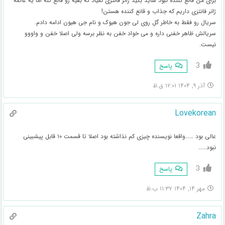
برای من قانع کننده نبود شاید بگید ژانر فانتزی نمیاد که بقیه رو قانع کنه اما یه عالمه
ژانر فانتزی داریم که جذاب و قانع کننده هستن!
سریال رو فقط به خاطر گلِ روی لی جون هیوک و نام جی هیون ادامه دادم.
سریالش ظاهر خفنی داره و می خواد خفن به نظر برسه ولی اصلا خفن و واووو
نیست.
3
پاسخ
آذر ۹, ۱۴۰۴ ۱۲:۰۱ ق.ظ
Lovekorean
عالی بود ……واقعا نویسنده چیزی کم نذاشته بود اصلا تا قسمت ۱۰ قابل پیشبینی
نبود……
3
پاسخ
مهر ۱۴, ۱۴۰۴ ۱۱:۳۷ ب.ظ
Zahra