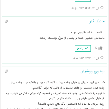
دی ۱۲, ۱۴۰۴ ۱۲:۲۳ ق.ظ
مانیکا گلر
تا قسمت ۸ که عالییییی بوده
داستانش خیلییی خفنه و پشمام از نبوغ نویسنده ریخته
6
پاسخ
دی ۱۰, ۱۴۰۴ ۱:۵۹ ق.ظ
نوه وی ووشیان
خب من این سریال رو خیلی وقت پیش دانلود کرده بود و بالاخره چند وقت پیش
وقت کردم ببینمش و واقعا پشیمونم از وقتی که براش گذاشتم.
با توجه به کامنت های اینجا که همه تعریف و تمجید کرده بودن ، فکر می کردم با یه
اثر خیلی خفن طرفم ولی … اشتباه فکر می کردم.
روند سریال بد نبود اما داستانش باگ های زیادی داشت!