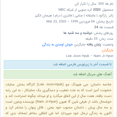
نام ها: 365: سال را تکرار کن
محصول:
2020
کره جنوبی از شبکه MBC
ژانر: رازآلود | عاشقانه | جنایی | فانتزی | درام | هیجان انگیز
تاریخ پخش: 04 فروردین 1399 – Mar 23, 2020
قسمت ها:
24
روزهای پخش:
دوشنبه و سه شنبه ها
مدت زمان: 35 دقیقه
وضعیت:
پایان یافته
جایگزین
خوش اومدی به زندگی
بازیگران:
Lee Joon Hyuk – Nam Ji Hyun
تا قسمت آخر با زیرنویس فارسی اضافه شد.
آهنگ های سریال اضافه شد.
خلاصه داستان: جی هیونگ جو (Lee Joon-Hyuk) کاراگاه بخش جنایات
خشونت آمیز است که به علت تعقیب و دستگیری یک جنایتکار ، به این رتبه
دست یافته، هفت سال از این اتفاق میگذرد و او میداند چگونه استراحت کند و
خوشحال باشد از طرفی شین گا هیون (Nam Ji-Hyun) نویسنده وبتون است
و سه سال پیش ، داستان محبوب خود یعنی ، قاتل پنهان را منتشر کرد و
اکنون به زندگی نرمال خود میپردازد اما طی اتفاقی بخاطر تصادف بدی که