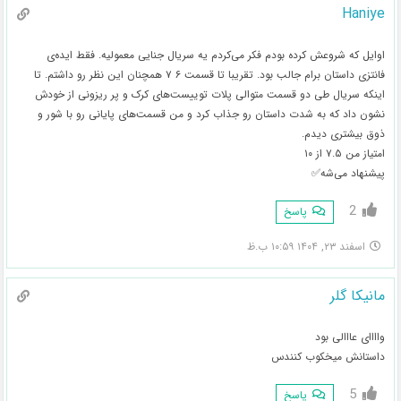
Haniye
اوایل که شروعش کرده بودم فکر می‌کردم یه سریال جنایی معمولیه. فقط ایده‌ی
فانتزی داستان برام جالب بود. تقریبا تا قسمت ۶ ۷ همچنان این نظر رو داشتم. تا
اینکه سریال طی دو قسمت متوالی پلات توییست‌های کرک و پر ریزونی از خودش
نشون داد که به شدت داستان رو جذاب کرد و من قسمت‌های پایانی رو با شور و
ذوق بیشتری دیدم.
امتیاز من ۷.۵ از ۱۰
پیشنهاد می‌شه✅️
2
پاسخ
اسفند ۲۳, ۱۴۰۴ ۱۰:۵۹ ب.ظ
مانیکا گلر
واااای عااالی بود
داستانش میخکوب کنندس
5
پاسخ