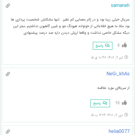
samaneh
سریال خیلی زیبا بود و در ژانر معمایی کم نظیر . تنها مشکلش شخصیت پردازی ها
بود مثلا ما هیچ اطلاعاتی از خونواده هیونگ جو و شین گاهیون نداشتیم ،بجز این
دیگه مشکل خاصی نداشت و واقعا ارزش دیدن داره صد درصد پیشنهادی
6
پاسخ
تیر ۹, ۱۴۰۲ ۱۰:۴۸ ق.ظ
NeGi_khAs
از سریالای مورد علاقمه
16
پاسخ
دی ۸, ۱۴۰۱ ۳:۲۶ ب.ظ
helia0077