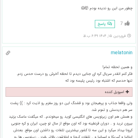
چطور من این رو ندیده بودم 🤯😱
7
پاسخ
فروردین ۱۵, ۱۴۰۴ ۶:۴۹ ب.ظ
melatonin
و همین لحظه تمام!
فکر کنم انقدر سریال کره ای جنایی دیدم تا لحظه آخرش رو درست حدس زدم.
تنها حدسم که اشتباه بود رئیس پلیسه بود که
اسپویل کننده
ولی واقعا جذاب و پرهیجان بود و قشنگ این دو روز مغزم رو اذیت کرد : )) پشت
سر هم دیدمش و تموم شد.
و همش هم اون زیرنویس های انگلیسی کوید رو میخوندم.. که میگفت ماسک بزنید
بیرون نرید و .. دوران قرنطینه بود که اون موقع از سال تو چین، ایران و کره جنوبی
کرونا بیداد میکرد و این سه تا کشور بیشترین تلفات رو داشتن اون موقع. بعدش
ایتالیا و آمریکا و اسپانیا و .. تلفات کرونا و ابتلاشون بالاتر رفت .. زیرنویس ها رو