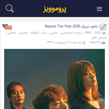
≡
پروموویز
دانلود سریال Repeat The Year 2020
5028
2020
،
MBC
،
ترجمه اختصاصی
،
جنایی
،
درام
،
عاشقانه
،
فانتزی
،
معمایی
،
هیجان انگیز
144,674
سه شنبه ۹ اردیبهشت ۱۳۹۹