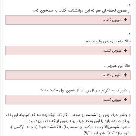
2.
از همون لحظه ای هم که این روانشناسه گفت به همشون که…
اسپویل کننده
3.
حالا اینم نفهمیدن ولی لامصبا
اسپویل کننده
حالا این هیچی..
اسپویل کننده
و هنوز تموم نکردم سریال رو اما از همون اول مشخصه که
اسپویل کننده
و چقدر حرف زدن روانشناسه رو مخه.. انگار تف نوک زبونشه که نمیتونه اون تف
رو قورت بده باید با اون وضع حرف بزنه بدون اینکه تف بریزه بیرون!
ششوششومنیژا!(ترجمه میکنم: چوسومنیدا)، آلگششششیو! (ترجمه: آرگسیو!)،
نالژو ایلژه آلا (= نادو ایجه آرا!)