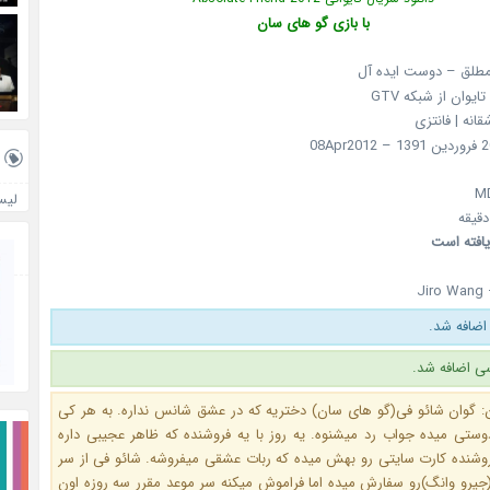
با بازی گو های سان
مطلق – دوست ایده آل
تایوان از شبکه GTV
قانه | فانتزی
لیس
یافته است
Jiro Wang 
اضافه شد.
ی اضافه شد.
: گوان شائو فی(گو های سان) دختریه که در عشق شانس نداره. به هر کی
وستی میده جواب رد میشنوه. یه روز با یه فروشنده که ظاهر عجیبی داره
روشنده کارت سایتی رو بهش میده که ربات عشقی میفروشه. شائو فی از سر
جیرو وانگ)رو سفارش میده اما فراموش میکنه سر موعد مقرر سه روزه اون