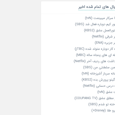
ال های تمام شده اخیر
 سرکار میبینمت (tvN)
ر کیم دوباره فعال شد (SBS)
رالعمل عشق (KBS2)
رقی (Netflix)
 جزیره (ENA)
‌ کار دوباره‌ متولد شده (jTBC)
‌ ای‌ های پنجاه‌ ساله (MBC)
اشت‌ های ردیف آخر (Netflix)
ن سلطنتی من (SBS)
نه سرباز آشپزخانه (tvN)
یتو پرورش بده (KBS2)
رس حسابی (Netflix)
عشق (tvN)
طلق عشق (COUPANG TV)
خته تو شدم (SBS)
طلا (Disney+)