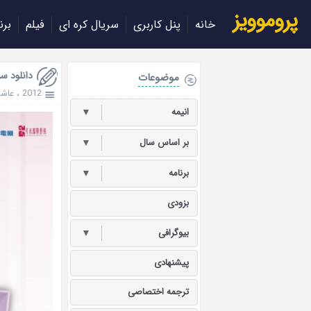
پروموویز
خانه
پنل کاربری
سریال کره ای
فیلم
برن
دانلود سریال تایو
موضوعات
2012
،
عاشق
انیمه
▼
بر اساس سال
▼
برنامه
▼
بزودی
بیوگرافی
▼
پیشنهادی
ترجمه اختصاصی