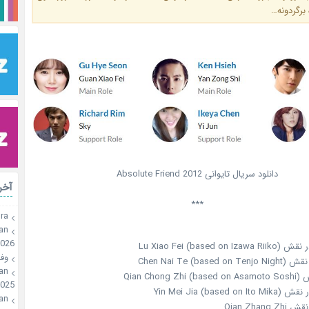
 برگردونه…
دانلود سریال تایوانی Absolute Friend 2012
آخر
***
ra
an
2026
وفـ
an
025
an