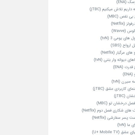
ک (ENA)
داریم تلاش میکنیم (jTBC)
بی‌ نقص (MBC)
ولز (Netflix)
 (Wavve)
 های یومی 3 (tvN)
 ارواح (SBS)
های مرگبار (Netflix)
های دیوانه‌ وار بتنی (tvN)
قدرت (ENA)
ENA)
 سیرن (tvN)
مای کاربردی عشق (jTBC)
ان (jTBC)
صل درخشان تو (MBC)
ای شکاری فصل دوم (Netflix)
‌ پسر سفارشی (Netflix)
 ما (tvN)
 عشق (U+ Mobile TV)