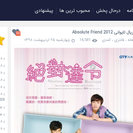
امه
درحال پخش
محبوب ترین ها
پیشنهادی
انی Absolute Friend 2012
54
انه
،
فانتزی
،
کمدی
14,581
چهارشنبه ۲۵ اردیبهشت ۱۳۹۸
دان
دانل
دانل
دانل
دانل
026
بیو
بیوگ
دانل
دانل