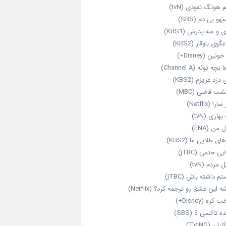
 هونگ نفوذی (tvN)
هو بی دم (SBS)
 و سه پدرش (KBS1)
گوی باوقار (KBS2)
نین (Disney+)
بچه توئه (Channel A)
 دزد عزیزم (KBS2)
شت قاضی (MBC)
را (Netflix)
هاری (tvN)
 من (ENA)
ای طلایی ما (KBS2)
یی حتمی (jTBC)
 مردم (tvN)
م داشته باش (jTBC)
 این عشق رو ترجمه کرد؟ (Netflix)
کره (Disney+)
ه تاکسی 3 (SBS)
ران (TVING)