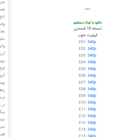
مترس
همه 
***
تاج 
دانلود با لینک مستقیم
واندرف
نسخه 19 قسمتی
معکوس
کیفیت خوب
سلول
E01:
540p
وکیل
E02:
540p
آرزو 
E03:
540p
رویا
E04:
540p
اوج 
E05:
540p
آبرو (
E06:
540p
E07:
540p
بوسه
E08:
540p
راهن
E09:
540p
درخش
E10:
540p
در ف
E11:
540p
سگ ه
E12:
540p
دوست
E13:
540p
دنیای
E14:
540p
فوبیای
E15:
540p