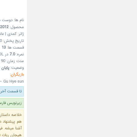
نام ها: دوست 
محصول:
2012
ژانر: کمدی | عاش
تاریخ پخش: 20 فروردین 1391 – 08Apr2012
قسمت ها:
13
نمره:
7.0
در MDL
مدت زمان: 90 دقیقه
وضعیت:
پایان 
بازیگران:
– Gu Hye sun
تا قسمت آخر 
زیرنویس فارس
خلاصه داستان
هم پیشنهاد د
آشنا میشه. ف
هیجان ربات (