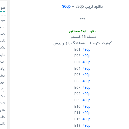
دانلود تریلر:
– 720p
360p
سری
***
فردا
مامو
دانلود با لینک مستقیم
دستو
نسخه 13 قسمتی
قصر ش
کیفیت متوسط – هماهنگ با زیرنویس
دکتر
E01:
480p
تازه
E02:
480p
حرفه
E03:
480p
E04:
480p
یادد
E05:
480p
دشم
E06:
480p
افسا
E07:
480p
زندگ
E08:
480p
یک د
E09:
480p
ثبت 
E10:
480p
قدر م
E11:
480p
دلبا
E12:
480p
قلمرو 
E13:
480p