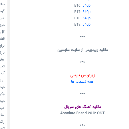
خانم
E16:
540p
گومی
E17:
540p
ماری
E18:
540p
E19:
540p
دروغ
گل خو
***
قطعا 
برای
دانلود زیرنویس از سایت سابسین
بازگ
هنر سا
***
تب ب
آیدل
زیرنویس فارسی
روزه
همه قسمت ها
فردا
وکیل
***
دوست
دانلود آهنگ های سریال
میشه
Absolute Friend 2012 OST
ساخت 
رانند
***
تبهکا