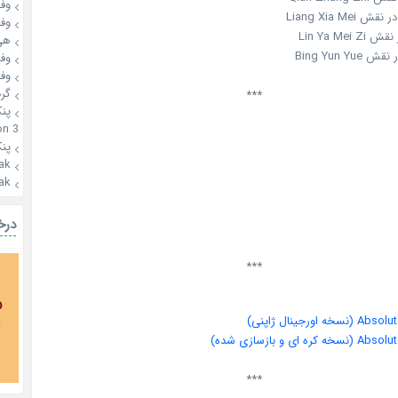
وفـ
وفـ
هی
وفـ
وفـ
گرد
***
پن
n 3
پن
ak
ak
درخ
***
اورجینال ژاپنی)
ای و بازسازی شده)
***