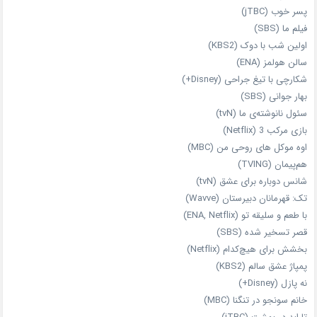
پسر خوب (jTBC)
فیلم ما (SBS)
اولین شب با دوک (KBS2)
سالن هولمز (ENA)
شکارچی با تیغ جراحی (Disney+)
بهار جوانی (SBS)
سئول نانوشته‌ی ما (tvN)
بازی مرکب 3 (Netflix)
اوه موکل های روحی من (MBC)
هم‌پیمان (TVING)
شانس دوباره برای عشق (tvN)
تک: قهرمانان دبیرستان (Wavve)
با طعم و سلیقه تو (ENA, Netflix)
قصر تسخیر شده (SBS)
بخشش برای هیچ‌کدام (Netflix)
پمپاژ عشق سالم (KBS2)
نه پازل (Disney+)
خانم سونجو در تنگنا (MBC)