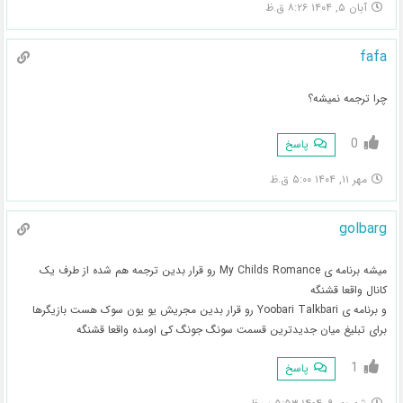
آبان ۵, ۱۴۰۴ ۸:۲۶ ق.ظ
fafa
چرا ترجمه نمیشه؟
0
پاسخ
مهر ۱۱, ۱۴۰۴ ۵:۰۰ ق.ظ
golbarg
میشه برنامه ی My Childs Romance رو قرار بدین ترجمه هم شده از طرف یک
کانال واقعا قشنگه
و برنامه ی Yoobari Talkbari رو قرار بدین مجریش یو یون سوک هست بازیگرها
برای تبلیغ میان جدیدترین قسمت سونگ جونگ کی اومده واقعا قشنگه
1
پاسخ