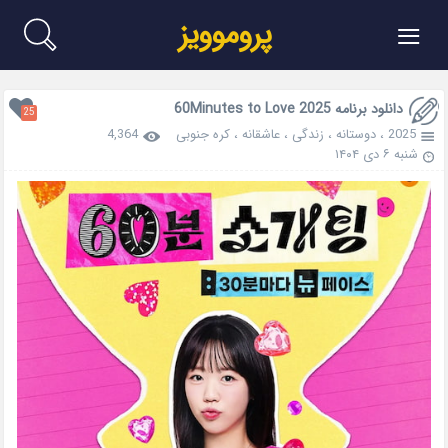
≡
پروموویز
دانلود برنامه 60Minutes to Love 2025
25
2025
،
دوستانه
،
زندگی
،
عاشقانه
،
کره جنوبی
4,364
شنبه ۶ دی ۱۴۰۴