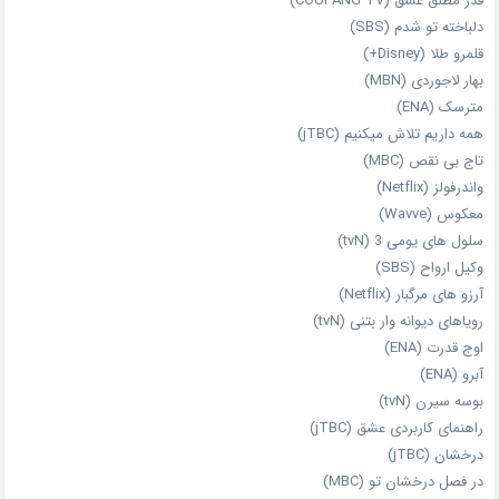
قدر مطلق عشق (COUPANG TV)
دلباخته تو شدم (SBS)
قلمرو طلا (Disney+)
بهار لاجوردی (MBN)
مترسک (ENA)
همه داریم تلاش میکنیم (jTBC)
تاج بی‌ نقص (MBC)
واندرفولز (Netflix)
معکوس (Wavve)
سلول های یومی 3 (tvN)
وکیل ارواح (SBS)
آرزو های مرگبار (Netflix)
رویاهای دیوانه‌ وار بتنی (tvN)
اوج قدرت (ENA)
آبرو (ENA)
بوسه سیرن (tvN)
راهنمای کاربردی عشق (jTBC)
درخشان (jTBC)
در فصل درخشان تو (MBC)