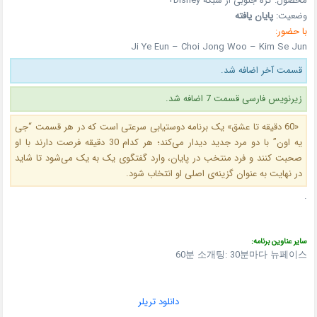
محصول:
کره جنوبی
از شبکه Disney+
وضعیت:
پایان یافته
با حضور:
Ji Ye Eun – Choi Jong Woo – Kim Se Jun
قسمت آخر اضافه شد.
زیرنویس فارسی قسمت 7 اضافه شد.
«60 دقیقه تا عشق» یک برنامه دوستیابی سرعتی است که در هر قسمت “جی
یه اون” با دو مرد جدید دیدار می‌کند؛ هر کدام 30 دقیقه فرصت دارند با او
صحبت کنند و فرد منتخب در پایان، وارد گفتگوی یک‌ به‌ یک می‌شود تا شاید
در نهایت به عنوان گزینه‌ی اصلی او انتخاب شود.
.
سایر عناوین برنامه:
60분 소개팅: 30분마다 뉴페이스
دانلود تریلر