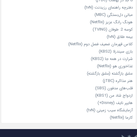
تا ابد در بهشت (jTBC)
دفترچه راهنمای رزیدنت (tvN)
مبانی دل‌بستگی (MBC)
هونگ رانگ عزیز (Netflix)
کوسه 2: طوفان (TVING)
بیمه طلاق (tvN)
کلاس قهرمان ضعیف فصل دوم (Netflix)
بازی سیندرلا (KBS2)
شرارت در همه‌ جا (KBS2)
غذاخوری هو (Netflix)
عشق بازگشته (عشق بازگشته)
هنر مذاکره (jTBC)
قلب‌های مدفون (SBS)
ازدواج شاد من (KBS1)
هایپر نایف (Disney+)
آزمایشگاه سیب‌ زمینی (tvN)
کارما (Netflix)