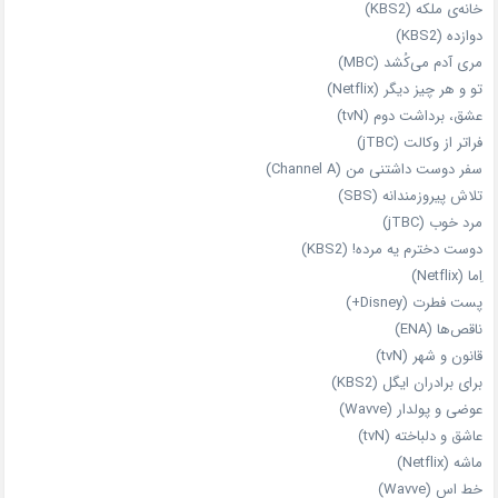
خانه‌ی ملکه (KBS2)
دوازده (KBS2)
مری آدم می‌کُشد (MBC)
تو و هر چیز دیگر (Netflix)
عشق، برداشت دوم (tvN)
فراتر از وکالت (jTBC)
سفر دوست‌ داشتنی من (Channel A)
تلاش پیروزمندانه (SBS)
مرد خوب (jTBC)
دوست دخترم یه مرده! (KBS2)
اِما (Netflix)
پست فطرت (Disney+)
ناقص‌ها (ENA)
قانون و شهر (tvN)
برای برادران ایگل (KBS2)
عوضی و پولدار (Wavve)
عاشق و دلباخته (tvN)
ماشه (Netflix)
خط اس (Wavve)