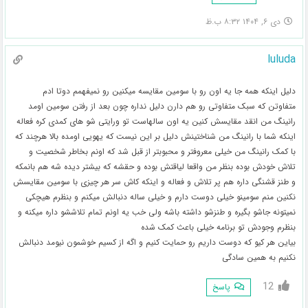
دی ۶, ۱۴۰۴ ۸:۳۲ ب.ظ
luluda
دلیل اینکه همه جا یه اون رو با سومین مقایسه میکنین رو نمیفهمم دوتا ادم
متفاوتن که سبک متفاوتی رو هم دارن دلیل نداره چون بعد از رفتن سومین اومد
رانینگ من انقد مقایسش کنین یه اون سالهاست تو ورایتی شو های کمدی کره فعاله
اینکه شما با رانینگ من شناختینش دلیل بر این نیست که یهویی اومده بالا هرچند که
با کمک رانینگ من خیلی معروفتر و محبوبتر از قبل شد که اونم بخاطر شخصیت و
تلاش خودش بوده بنظر من واقعا لیاقتش بوده و حقشه که بیشتر دیده شه هم بانمکه
و طنز قشنگی داره هم پر تلاش و فعاله و اینکه کاش سر هر چیزی با سومین مقایسش
نکنین منم سومینو خیلی دوست دارم و خیلی ساله دنبالش میکنم و بنظرم هیچکی
نمیتونه جاشو بگیره و طنزشو داشته باشه ولی خب یه اونم تمام تلاششو داره میکنه و
بنظرم وجودش تو برنامه خیلی باعث کمک شده
بیاین هر کیو که دوست داریم رو حمایت کنیم و اگه از کسیم خوشمون نیومد دنبالش
نکنیم به همین سادگی
12
پاسخ