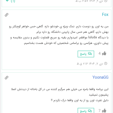
)
1
(
دی ۹, ۱۴۰۴ ۶:۵۷ ب.ظ
Fox
من یه اون رو دوست دارم. نمک ویژه ی خودشو داره. گاهی حس خواهر کوچکتر رو
بهش دارم، گاهی هم حس سال پایینی دانشگاه رو داره برام.
با دیدگاه luluda موافقم. امیدوارم بقیه رو سریع قضاوت نکنیم و بدون مقایسه و
پیش داوری، هرکسی رو براساس شخصیتی که خودش هست بشناسیم.
4
پاسخ
دی ۷, ۱۴۰۴ ۲:۱۶ ق.ظ
YoonaGG
این برنامه واقعا بامزه س خیلی هم سرگرم کننده س در کل باحاله از دیدنش اصلا
پشیمون نمیشید
دلیل نفرت تون رو از یه اون واقعا درک نکردم !!
7
پاسخ