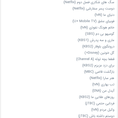
سگ های شکاری فصل دوم (Netflix)
دوست‌ پسر سفارشی (Netflix)
دنیای ما (tvN)
فوبیای عشق (U+ Mobile TV)
خانم هونگ نفوذی (tvN)
گومیهو بی دم (SBS)
ماری و سه پدرش (KBS1)
دروغگوی باوقار (KBS2)
گل خونین (Disney+)
قطعا بچه توئه (Channel A)
برای دزد عزیزم (KBS2)
بازگشت قاضی (MBC)
هنر سارا (Netflix)
تب بهاری (tvN)
آیدل من (ENA)
روزهای طلایی ما (KBS2)
فردایی حتمی (jTBC)
وکیل مردم (tvN)
دوستم داشته باش (jTBC)