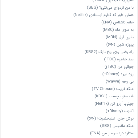
اسپیریت فینگرز (TVING)
با من ازدواج می‌کنی؟ (SBS)
همان‌ طور که کنارم ایستادی (Netflix)
خانم ناشناس (ENA)
به سوی ماه (MBC)
بانوی اول (MBN)
پروژه شین (tvN)
راه رفتن روی یخ نازک (KBS2)
صد خاطره (jTBC)
جوانی من (jTBC)
رود تیره (Disney+)
بی‌ رحم (Wavve)
ملکه فریب (TV Chosun)
شانستو بچسب (KBS1)
جینی، آرزو کن (Netflix)
آشوب (Disney+)
نوش جان، اعلیحضرت! (tvN)
ملکه‌ مانتیس (SBS)
ستاره دردسرساز من (ENA)