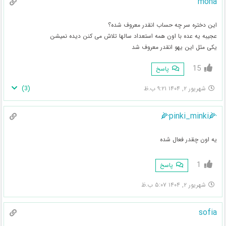
mona
این دختره سر چه حساب انقدر معروف شده؟
عجیبه یه عده با اون همه استعداد سالها تلاش می کنن دیده نمیشن
یکی مثل این یهو انقدر معروف شد
15
پاسخ
)
3
(
شهریور ۲, ۱۴۰۴ ۹:۲۱ ب.ظ
🌽pinki_minki🌽
یه اون چقدر فعال شده
1
پاسخ
شهریور ۲, ۱۴۰۴ ۵:۰۷ ب.ظ
sofia