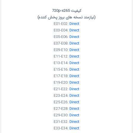
کیفیت 720p-x265
(نیازمند نسخه های بروز پخش کننده)
E01-E02:
Direct
E03-E04:
Direct
E05-E06:
Direct
E07-E08:
Direct
E09-E10:
Direct
E11-E12:
Direct
E13-E14:
Direct
E15-E16:
Direct
E17-E18:
Direct
E19-E20:
Direct
E21-E22:
Direct
E23-E24:
Direct
E25-E26:
Direct
E27-E28:
Direct
E29-E30:
Direct
E31-E32:
Direct
E33-E34:
Direct