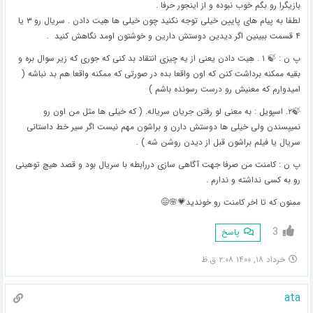
بازیگرا رو بگم خوب نبوده و از اینجور حرفا .
لطفا به پیام های پایین خیلی توجه نکنید چون خیلی ها هِیت دادن . سریال رو ۳ یا
۴ قسمت ببینین اگر دیدین دوستش دارین و خوشتون اومد نگاهش کنید ‌ .
پ ن : 🍃 ۱ . هِیت دادن یعنی از یه چیزی انتقاد بد کنی که جوری که زیر سوال بره و
بقیه ممکنه برداشت کنن که اون واقعا بده در صورتی که ممکنه واقعا هم بد نباشه (
امیدوارم که معنیش رو درست رسونده باشم )
🍃۲. اسپویل : به معنی لو رفتن جریان سریاله. ( که خیلی ها مثل من اون رو
نمیپسندن ولی خیلی ها دوستش دارن و براشون مهم نیست اگر سیر خط داستانی
سریال یا فیلم براشون قبل از دیدن روشن شه ) .
پ ن : کامنت من صرفا جهت آگاهی سازی دررابطه با سریال بود و قصد هیچ توهینی
رو به کسی نداشته و ندارم .
ممنون که تا اخر کامنت رو خوندید💗🌸😄
3
پاسخ
خرداد ۱۸, ۱۴۰۰ ۲:۰۸ ق.ظ
ata