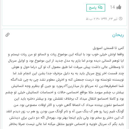
14
پاسخ
تیر ۲۳, ۱۳۹۹ ۲:۳۰ ب.ظ
ریحان
کمی تا قسمتی اسپویل
واقعا اولش خیلی خوب بود با اینکه این موضوع ربات و انسانو تو من ربات نیستم و
ایا توهم انسانی دیده بودم اما بازم یه مدل جدید از این موضوع بود و اوایل سریال
تا وسطاش عالی داشت پیش میرفت اما طبق معمول ک تو کی دراما حول و هوش
چند قسمت اخر زوج سریال باید به یه دلیل مزخرف جدا بشن این انجام شد اما
نویسنده نتونسته بود درست جمعش کنه و اخرش معلوم نشد چی به چی شد!!مگه
شما اصغرفرهادین ته سریالو باز میذارین؟!درمورد یو جین گو بنظرم وجه انسانیش
بیشتر ب چشم میومد مثلا مواقع احساسی حالات و احساسات انسانیش خیلی تو چشم
بود و کاملا احساسو انتقال میداد ک برخلاف نقشش بود و بیشتر دختره باید این
احساسو نشون بیننده میداد ک انصافا گاهی خوب و اکثر اوقات مصنوعی بود..من
گونگ شیم زیبا رو هم ک بنگ مین آه و نام گونگ مین بودن رو هم ب زور دیدم انقد
ک این دختر رو مخم بود ولی بازم اینجا بهتر بود..بهرحال اگه دو دلین برای دیدنش
باید بگم ک سریال خوبیه و احساس خوبیو منتقل میکنه اما عالی نیست صرفا بخاطر