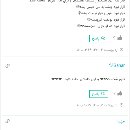
فکر کنم این آهنگ(از علیرضا طلیسچی) برای این سریال ساخته شده:
قرار نبود چشمایه من خیس بشه🥺
قرار نبود هرچی قرار نیست بشه🥺
قرار نبود بودنت آرزومشه🥺
قرار نبود که اینجوری تمومشه💔😣
9
پاسخ
اردیبهشت ۴, ۱۴۰۰ ۳:۴۶ ب.ظ
Sahar💜
قلبم شکست💔💔 و این داستان ادامه دارد….💔💔💔
7
پاسخ
اردیبهشت ۳, ۱۴۰۰ ۱۰:۳۶ ب.ظ
مهیا