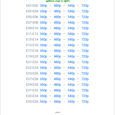
دانلود با لینک مستقیم
E01-E02:
360p
–
480p
–
540p
–
720p
E03-E04:
360p
–
480p
–
540p
–
720p
E05-E06:
360p
–
480p
–
540p
–
720p
E07-E08:
360p
–
480p
–
540p
–
720p
E09-E10:
360p
–
480p
–
540p
–
720p
E11-E12:
360p
–
480p
–
540p
–
720p
E13-E14:
360p
–
480p
–
540p
–
720p
E15-E16:
360p
–
480p
–
540p
–
720p
E17-E18:
360p
–
480p
–
540p
–
720p
E19-E20:
360p
–
480p
–
540p
–
720p
E21-E22:
360p
–
480p
–
540p
–
720p
E23-E24:
360p
–
480p
–
540p
–
720p
E25-E26:
360p
–
480p
–
540p
–
720p
E27-E28:
360p
–
480p
–
540p
–
720p
E29-E30:
360p
–
480p
–
540p
–
720p
E31-E32:
360p
–
480p
–
540p
–
720p
E33-E34:
360p
–
480p
–
540p
–
720p
E35-E36:
360p
–
480p
–
540p
–
720p
***