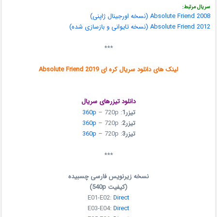
سریال مرتبط:
Absolute Friend 2008 (نسخه اورجینال ژاپنی)
Absolute Friend 2012 (نسخه تایوانی و بازسازی شده)
***
لینک های دانلود سریال کره ای Absolute Friend 2019
دانلود تیزرهای سریال
تیزر1
:
– 720p
360p
تیزر2
:
– 720p
360p
تیزر3
:
– 720p
360p
***
نسخه زیرنویس فارسی چسبیده
(کیفیت 540p)
E01-E02:
Direct
E03-E04:
Direct