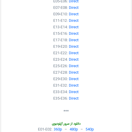
E05-E06:
Direct
E07-E08:
Direct
E09-E10:
Direct
E11-E12:
Direct
E13-E14:
Direct
E15-E16:
Direct
E17-E18:
Direct
E19-E20:
Direct
E21-E22:
Direct
E23-E24:
Direct
E25-E26:
Direct
E27-E28:
Direct
E29-E30:
Direct
E31-E32:
Direct
E33-E34:
Direct
E35-E36:
Direct
***
دانلود از سرور آپلودبوی
E01-E02:
360p
–
480p
–
540p