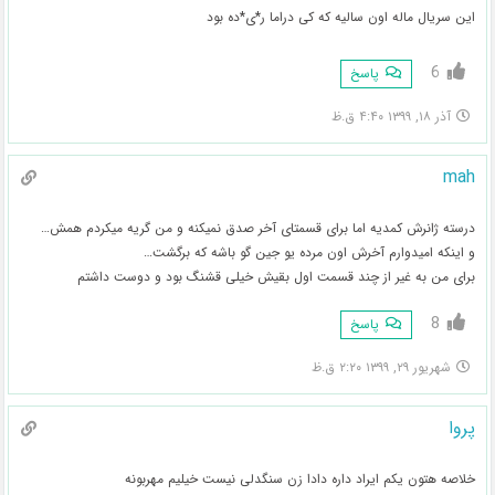
این سریال ماله اون سالیه که کی دراما ر*ی*ده بود
6
پاسخ
آذر ۱۸, ۱۳۹۹ ۴:۴۰ ق.ظ
mah
درسته ژانرش کمدیه اما برای قسمتای آخر صدق نمیکنه و من گریه میکردم همش…
و اینکه امیدوارم آخرش اون مرده یو جین گو باشه که برگشت…
برای من به غیر از چند قسمت اول بقیش خیلی قشنگ بود و دوست داشتم
8
پاسخ
شهریور ۲۹, ۱۳۹۹ ۲:۲۰ ق.ظ
پروا
خلاصه هتون یکم ایراد داره دادا زن سنگدلی نیست خیلیم مهربونه