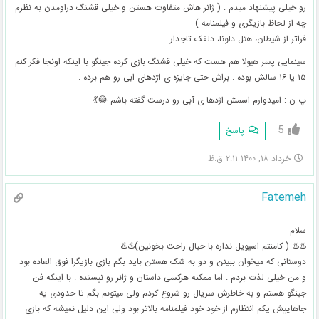
رو خیلی پیشنهاد میدم : ( ژانر هاش متفاوت هستن و خیلی قشنگ دراومدن به نظرم
چه از لحاظ بازیگری و فیلمنامه )
فراتر از شیطان، هتل دلونا، دلقک تاجدار
سینمایی پسر هیولا هم هست که خیلی قشنگ بازی کرده جینگو با اینکه اونجا فکر کنم
۱۵ یا ۱۶ سالش بوده . براش حتی جایزه ی اژدهای ابی رو هم برده .
پ ن : امیدوارم اسمش اژدها ی آبی رو درست گفته باشم 😂💃
5
پاسخ
خرداد ۱۸, ۱۴۰۰ ۲:۱۱ ق.ظ
Fatemeh
سلام
♨️♨️ ( کامنتم اسپویل نداره با خیال راحت بخونین)♨️♨️
دوستانی که میخوان ببینن و دو به شک هستن باید بگم بازی بازیگرا فوق العاده بود
و من خیلی لذت بردم . اما ممکنه هرکسی داستان و ژانر رو نپسنده . با اینکه فن
جینگو هستم و به خاطرش سریال رو شروع کردم ولی میتونم بگم تا حدودی یه
جاهاییش یکم انتظارم از خود خود فیلمنامه بالاتر بود ولی این دلیل نمیشه که بازی