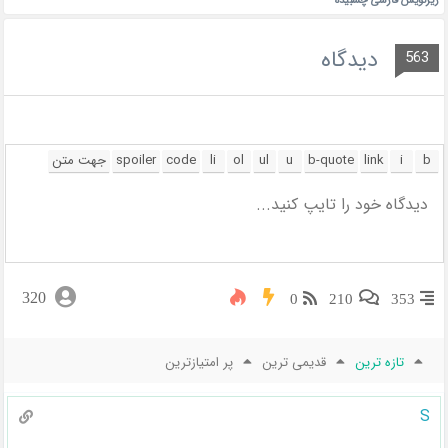
زیرنویس فارسی چسبیده
دیدگاه
563
320
0
210
353
تازه ترین
قدیمی ترین
پر امتیازترین
S