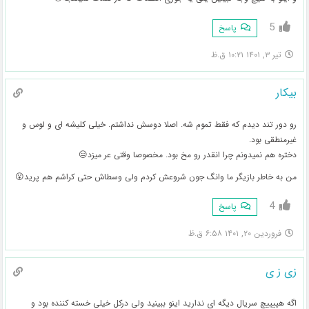
5
پاسخ
تیر ۳, ۱۴۰۱ ۱۰:۲۱ ق.ظ
بیکار
رو دور تند دیدم که فقط تموم شه. اصلا دوسش نداشتم. خیلی کلیشه ای و لوس و
غیرمنطقی بود.
دختره هم نمیدونم چرا انقدر رو مخ بود. مخصوصا وقتی عر میزد😑
من به خاطر بازیگر ما وانگ جون شروعش کردم ولی وسطاش حتی کراشم هم پرید😮
4
پاسخ
فروردین ۲۰, ۱۴۰۱ ۶:۵۸ ق.ظ
زی ز ی
اگه هییییچ سریال دیگه ای ندارید اینو ببینید ولی درکل خیلی خسته کننده بود و