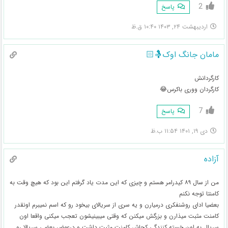
2
پاسخ
اردیبهشت ۲۴, ۱۴۰۳ ۱۰:۴۰ ق.ظ
مامان جانگ اوک🤱🏻
کارگردانش
کارگردان ووری باکرس😂
7
پاسخ
دی ۱۹, ۱۴۰۱ ۱۱:۵۴ ب.ظ
آزاده
من از سال ۸۹ کیدرامر هستم و چیزی که این مدت یاد گرفتم این بود که هیچ وقت به
کامنتا توجه نکنم
بعضیا ادای روشنفکری درمیارن و یه سری از سریالای بیخود رو که اسم نمیبرم اونقدر
کامنت مثبت میذارن و بزرگش میکنن که وقتی میبینیشون تعجب میکنی واقعا اون
سریال به اون خسته کنندگی کجاش کامنت مثبت داشت و درعوض بعضی سریالا رو