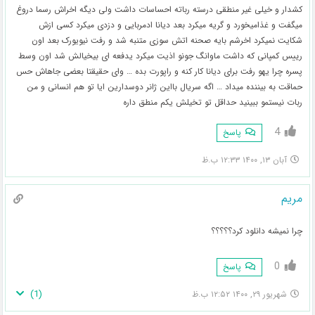
کشدار و خیلی غیر منطقی درسته رباته احساسات داشت ولی دیگه اخراش رسما دروغ
میگفت و غذامیخورد و گریه میکرد بعد دیانا ادمربایی و دزدی میکرد کسی ازش
شکایت نمیکرد اخرشم بایه صحنه اتش سوزی متنبه شد و رفت نیویورک بعد اون
رییس کمپانی که داشت ماوانگ جونو اذیت میکرد یدفعه ای بیخیالش شد اون وسط
پسره چرا یهو رفت برای دیانا کار کنه و راپورت بده … وای حقیقتا بعضی جاهاش حس
حماقت به بیننده میداد … اگه سریال بااین ژانر دوسدارین ایا تو هم انسانی و من
ربات نیستمو ببینید حداقل تو تخیلش یکم منطق داره
4
پاسخ
آبان ۱۳, ۱۴۰۰ ۱۲:۳۳ ب.ظ
مریم
چرا نمیشه دانلود کرد؟؟؟؟؟
0
پاسخ
)
1
(
شهریور ۲۹, ۱۴۰۰ ۱۲:۵۲ ب.ظ