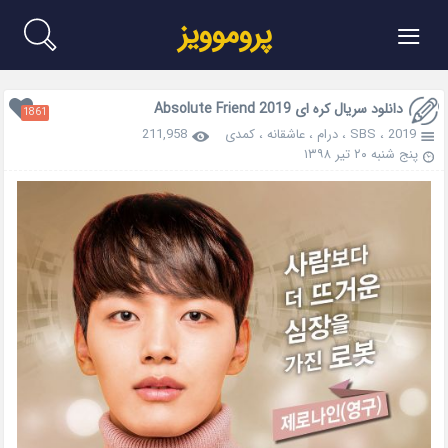
≡
پروموویز
دانلود سریال کره ای Absolute Friend 2019
1861
2019
،
SBS
،
درام
،
عاشقانه
،
کمدی
211,958
پنج شنبه ۲۰ تیر ۱۳۹۸