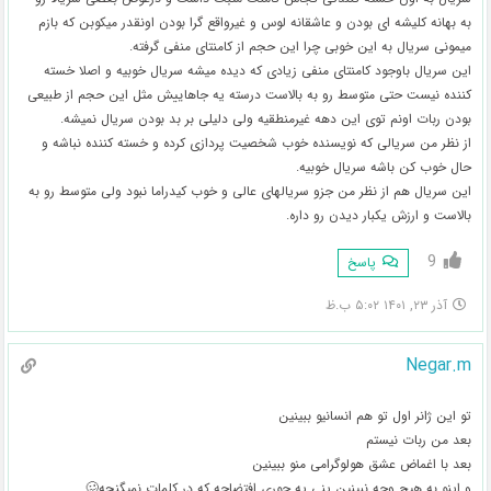
به بهانه کلیشه ای بودن و عاشقانه لوس و غیرواقع گرا بودن اونقدر میکوبن که بازم
میمونی سریال به این خوبی چرا این حجم از کامنتای منفی گرفته.
این سریال باوجود کامنتای منفی زیادی که دیده میشه سریال خوبیه و اصلا خسته
کننده نیست حتی متوسط رو به بالاست درسته یه جاهاییش مثل این حجم از طبیعی
بودن ربات اونم توی این دهه غیرمنطقیه ولی دلیلی بر بد بودن سریال نمیشه.
از نظر من سریالی که نویسنده خوب شخصیت پردازی کرده و خسته کننده نباشه و
حال خوب کن باشه سریال خوبیه.
این سریال هم از نظر من جزو سریالهای عالی و خوب کیدراما نبود ولی متوسط رو به
بالاست و ارزش یکبار دیدن رو داره.
9
پاسخ
آذر ۲۳, ۱۴۰۱ ۵:۰۲ ب.ظ
Negar.m
تو این ژانر اول تو هم انسانیو ببینین
بعد من ربات نیستم
بعد با اغماض عشق هولوگرامی منو ببینین
و اینو به هیچ وجه نبینین ینی یه جوری افتضاحه که در کلمات نمیگنجه🥴