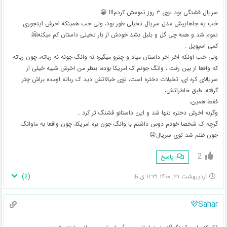
سریال قشنگی بود توی ۳ روز تمومش کردم!!! 😁
خب یه جاهاییش مدل سریال تخیلی طور بود، ولی خب همینکه اخرش اینجوری
تموم شد و همه چی گل و بلبل نشد خودش از بار تخیلی داستان کم میکنه🤗
کمی اسپویل :
ولی خب اونکه اخر اخر داستان میاد و چترو میگیره نه وانگ جونه نه رباته، چون رباته
که واقعا از بین رفت ، وانگ جونم ک امریکا بوده، بنظر من اخرش شبیه خیلی از
سریالای کره ای، تخیلات دختره است، توی خیالاتش دید ک رباته اومده براش چتر
گرفته، طبق خاطراتش،
فقط همین،
وگرنه اخرش دختره تنها شد و این داستانو قشنگ تر کرد ..
گرچه ک شخصا خودم دوس داشتم با وانگ جون بره امریکا، چون واقعا به ماوانگ
جون ظلم شد توی سریال😒
2
پاسخ
)
2
(
اردیبهشت ۳۱, ۱۴۰۰ ۱۱:۳۱ ق.ظ
Sahar💜