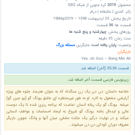
محصول:
2019
کره جنوبی از شبکه SBS
ژانر: کمدی | عاشقانه | درام
تاریخ پخش: 25 اردیبهشت 1398 – 15May2019
قسمت ها:
36
قسمت
روزهای پخش:
چهار
شنبه و پنج شنبه ها
مدت زمان: 35 دقیقه
وضعیت:
پایان یافته است
جایگزین
مسئله بزرگ
بازیگران:
Yeo Jin Goo – Bang Min Ah
قسمت 36-35 (آخر) اضافه شد.
زیرنویس فارسی قسمت آخر اضافه شد.
خلاصه داستان: دن دن یک زن سنگدله که به عنوان هنرمند جلوه های ویژه
آرایشی مشغول به کاره. او به طور غیرمنتظره ای عاشق یونگ گو (یو جین گو)
میشه. یونگ گو یک رباته انسان نماست که برنامه ریزی شده تا یک دوست
عالی و ایده‌ال باشه. یونگ گو شروع به ایجاد احساسات و عواطف انسانی
میکند و در نهایت درگیر یک مثلث عشقی میان آنها و وانگ جوون بازیگر
معروف دوران کودکی دن دن میشوند…