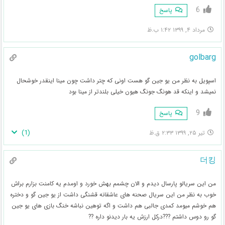
6
پاسخ
مرداد ۴, ۱۳۹۹ ۱:۴۲ ب.ظ
golbarg
اسپویل به نظر من یو جین گو هست اونی که چتر داشت چون مینا اینقدر خوشحال
نمیشد و اینکه قد هونگ جونگ هیون خیلی بلندتر از مینا بود
9
پاسخ
)
1
(
تیر ۲۵, ۱۳۹۹ ۲:۳۳ ق.ظ
더킹
من این سریالو پارسال دیدم و الان چشمم بهش خورد و اومدم یه کامنت بزارم براش
خوب به نظر من این سریال صحنه های عاشقانه قشنگی داشت از یو جین گو و دختره
هم خوشم میومد کمدی جالبی هم داشت و اگه توهین نباشه خنگ بازی های یو جین
گو رو دوس داشتم ???درکل ارزش یه بار دیدنو داره ??