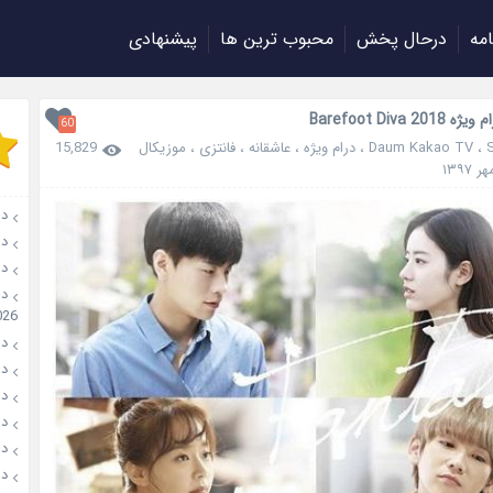
امه
درحال پخش
محبوب ترین ها
پیشنهادی
Barefoot Diva 20
60
،
Daum Kakao TV
،
درام ویژه
،
عاشقانه
،
فانتزی
،
موزیکال
15,829
دانلو
دانل
دان
026
دانل
دانل
دانل
دانلو
دانل
دان