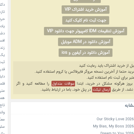
دکتر
آموزش خرید اشتراک VIP
تازه
حرفه
جهت ثبت نام کلیک کنید
یادد
آموزش تنظیمات IDM کامپیوتر جهت دانلود VIP
دشم
افسا
آموزش دانلود در ADM موبایل
زندگ
آموزش دانلود در آیفون و ios
یک د
ثبت 
بل از خرید اشتراک باید رعایت کنید
قدر م
دلبا
قلمرو 
را مطالعه کنید و اگر
سوالات متداول
نشد، از طریق
در پنل خود، باما در ارتباط باشید.
ارسال تیکت
مترس
همه 
تاج 
شابه
واندرف
معکوس
سلول
وکیل