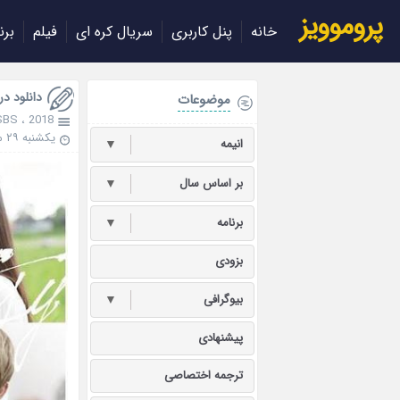
پروموویز
خانه
پنل کاربری
سریال کره ای
فیلم
برن
دانلود درام ویژه 18
موضوعات
SBS
،
2018
یکشنبه ۲۹ مهر ۱۳۹۷
انیمه
▼
بر اساس سال
▼
برنامه
▼
بزودی
بیوگرافی
▼
پیشنهادی
ترجمه اختصاصی