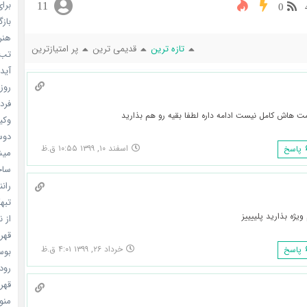
برای
11
0
بازگ
هنر سا
تازه ترین
قدیمی ترین
پر امتیازترین
تب ب
آیدل
روزه
فردا
 هاش کامل نیست ادامه داره لطفا بقیه رو هم بذارید
وکیل
دوست
اسفند ۱۰, ۱۳۹۹ ۱۰:۵۵ ق.ظ
پاسخ
میشه
ساخت 
رانند
تبهکا
ویژه بذارید پلییییز
از ن
قهرما
خرداد ۲۶, ۱۳۹۹ ۴:۰۱ ق.ظ
پاسخ
بوسه
رودخ
قهرم
منو خ