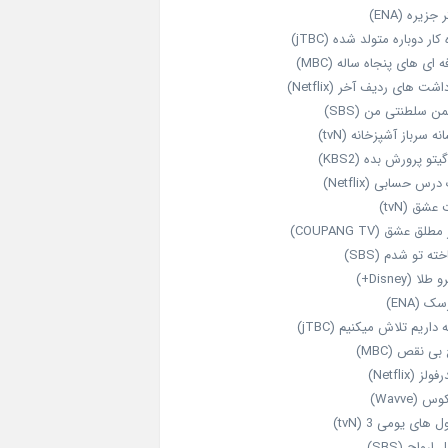
 جزیره (ENA)
‌ کار دوباره‌ متولد شده (jTBC)
‌ ای‌ های پنجاه‌ ساله (MBC)
اشت‌ های ردیف آخر (Netflix)
ن سلطنتی من (SBS)
نه سرباز آشپزخانه (tvN)
یتو پرورش بده (KBS2)
رس حسابی (Netflix)
عشق (tvN)
طلق عشق (COUPANG TV)
خته تو شدم (SBS)
طلا (Disney+)
ک (ENA)
داریم تلاش میکنیم (jTBC)
بی‌ نقص (MBC)
ولز (Netflix)
 (Wavve)
 های یومی 3 (tvN)
 ارواح (SBS)