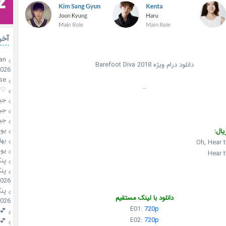
آخر
an
دانلود درام ویژه Barefoot Diva 2018
2026
se
…
♡mahsa♡
جی
جی
جی
یو
یال:
بها
Oh, Hear 
یو
Hear 
پن
پن
2026
پن
دانلود با لینک مستقیم
2026
E01:
720p
💕riri
E02:
720p
💕riri