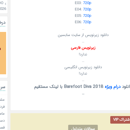
OO
E03:
720p
2026
E04:
720p
E05:
720p
درخ
E06:
720p
…
دانلود زیرنویس از سایت سابسین
…
زیرنویس فارسی
ندارد!
…
دانلود زیرنویس انگلیسی
ندارد!
…
انلود
درام ویژه
Barefoot Diva 2018 با لینک مستقیم
سری
…
عشق 
فردا
مامو
راک VIP
دستو
قصر ش
سوالات متداول