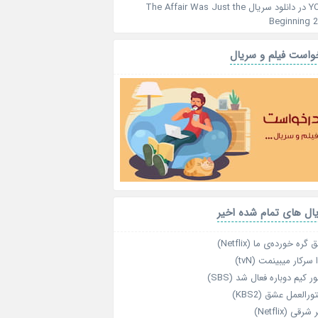
Y
در
دانلود سریال The Affair Was Just the
Beginning 
واست فیلم و سریال
ال های تمام شده اخیر
گره خورده‌ی ما (Netflix)
 سرکار میبینمت (tvN)
ر کیم دوباره فعال شد (SBS)
رالعمل عشق (KBS2)
رقی (Netflix)