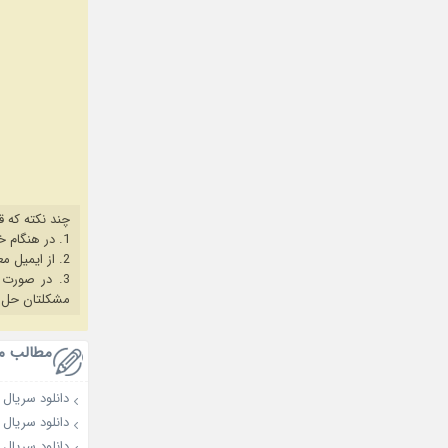
چند نکته که ق
1. در هنگام خرید حتما از آخرین نسخه مروگر فایرفاکس یا کروم استفاده کنید.
2. از ایمیل معتبر برای ثبت نام استفاده کنید.
3. در صورت بروز هرگونه مشکل در خرید، ابتدا
مشکلتان حل 
مطالب م
دانلود سریال Our Sticky Love 2026
دانلود سریال My Bias, My Boss 2026
دانلود سریال Dream to You 2026