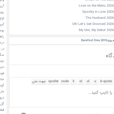
آرزو 
رویا
اوج 
آبرو (
بوسه
راهن
Barefoot D
درخش
در ف
گاه
سگ ه
دوست
دنیای
فوبیای
خانم
گومی
ماری
دروغ
گل خو
قطعا 