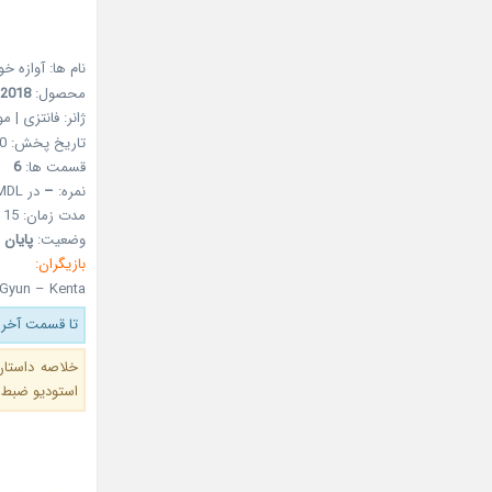
نام ها: آوازه‌ خ
محصول:
2018
ژانر: فانتزی | م
تاریخ پخش: 20 مرداد 1397 – 11Aug2018
قسمت ها:
6
نمره:
–
در MDL
مدت زمان: 15 دقیقه
وضعیت:
پایان 
بازیگران:
Gyun – Kenta
تا قسمت آخر 
خلاصه داستان
استودیو ضبط