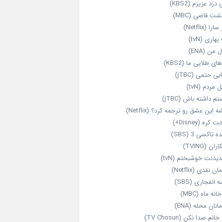
 دزد عزیزم (KBS2)
شت قاضی (MBC)
را (Netflix)
هاری (tvN)
 من (ENA)
ای طلایی ما (KBS2)
یی حتمی (jTBC)
 مردم (tvN)
م داشته باش (jTBC)
 این عشق رو ترجمه کرد؟ (Netflix)
کره (Disney+)
ه تاکسی 3 (SBS)
ران (TVING)
دیدنت خوشبختم (tvN)
ن نقدی (Netflix)
 انفجاری (SBS)
انه ماه (MBC)
انان محله (ENA)
انم صدا نکن (TV Chosun)