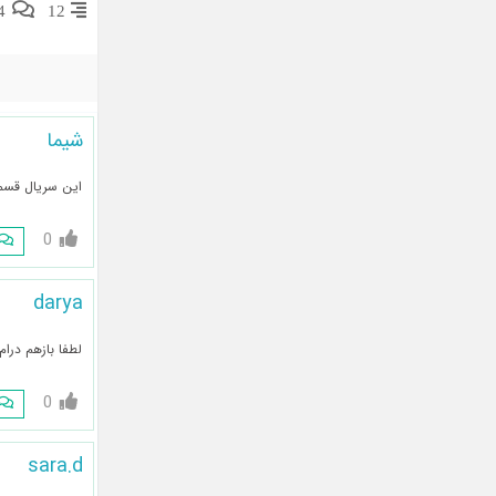
4
12
شیما
این سریال قسمت
0
darya
لطفا بازهم درام 
0
sara.d