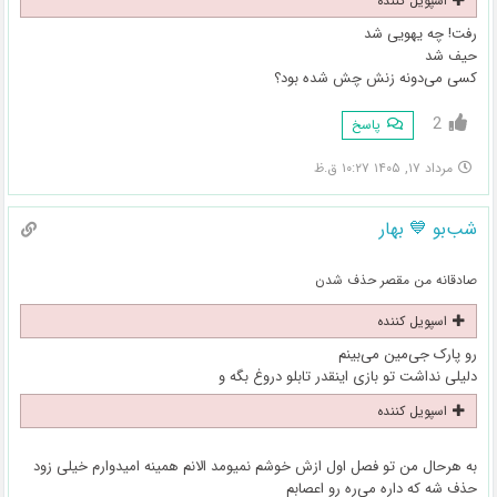
اسپویل کننده
رفت! چه یهویی شد
حیف شد
کسی می‌دونه زنش چش شده بود؟
2
پاسخ
مرداد ۱۷, ۱۴۰۵ ۱۰:۲۷ ق.ظ
شب‌بو 💙 بهار
صادقانه من مقصر حذف شدن
اسپویل کننده
رو پارک جی‌مین می‌بینم
دلیلی نداشت تو بازی اینقدر تابلو دروغ بگه و
اسپویل کننده
به هرحال من تو فصل اول ازش خوشم نمیومد الانم همینه امیدوارم خیلی زود
حذف شه که داره می‌ره رو اعصابم