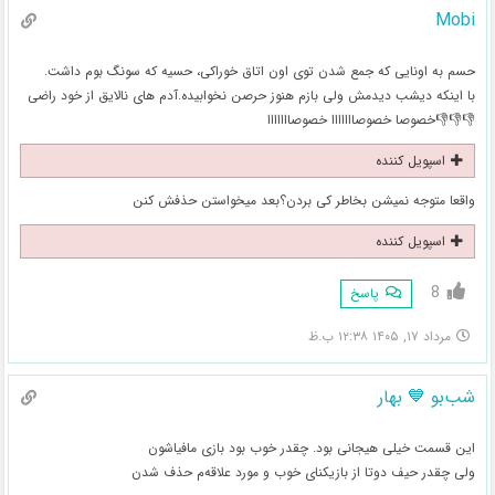
Mobi
حسم به اونایی که جمع شدن توی اون اتاق خوراکی، حسیه که سونگ بوم داشت.
با اینکه دیشب دیدمش ولی بازم هنوز حرصن نخوابیده‌.آدم های نالایق از خود راضی
👎👎👎خصوصا خصوصااااااا خصوصااااااا
اسپویل کننده
واقعا متوجه نمیشن بخاطر کی بردن؟بعد میخواستن حذفش کنن
اسپویل کننده
8
پاسخ
مرداد ۱۷, ۱۴۰۵ ۱۲:۳۸ ب.ظ
شب‌بو 💙 بهار
این قسمت خیلی هیجانی بود. چقدر خوب بود بازی مافیاشون
ولی چقدر حیف دوتا از بازیکنای خوب و مورد علاقه‌م حذف شدن