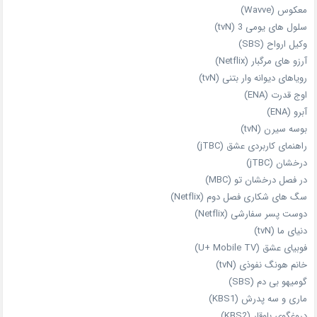
معکوس (Wavve)
سلول های یومی 3 (tvN)
وکیل ارواح (SBS)
آرزو های مرگبار (Netflix)
رویاهای دیوانه‌ وار بتنی (tvN)
اوج قدرت (ENA)
آبرو (ENA)
بوسه سیرن (tvN)
راهنمای کاربردی عشق (jTBC)
درخشان (jTBC)
در فصل درخشان تو (MBC)
سگ های شکاری فصل دوم (Netflix)
دوست‌ پسر سفارشی (Netflix)
دنیای ما (tvN)
فوبیای عشق (U+ Mobile TV)
خانم هونگ نفوذی (tvN)
گومیهو بی دم (SBS)
ماری و سه پدرش (KBS1)
دروغگوی باوقار (KBS2)