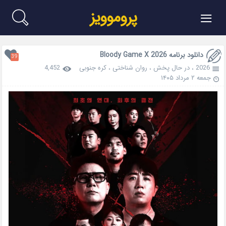
≡
پروموویز
دانلود برنامه Bloody Game X 2026
39
2026
،
در حال پخش
،
روان شناختی
،
کره جنوبی
4,452
جمعه ۲ مرداد ۱۴۰۵