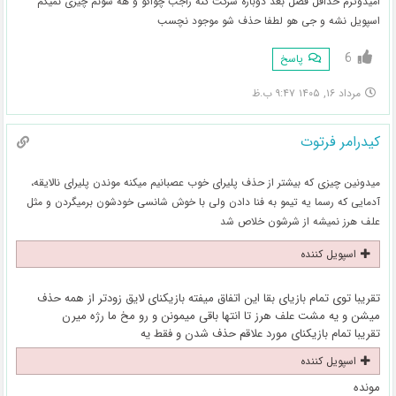
امیدوترم حداقل فصل بعد دوباره شرکت کنه راجب چواگو و هه سونم چیزی نمیگم
اسپویل نشه و جی هو لطفا حذف شو موجود نچسب
6
پاسخ
مرداد ۱۶, ۱۴۰۵ ۹:۴۷ ب.ظ
کیدرامر فرتوت
میدونین چیزی که بیشتر از حذف پلیرای خوب عصبانیم میکنه موندن پلیرای نالایقه،
آدمایی که رسما یه تیمو به فنا دادن ولی با خوش شانسی خودشون برمیگردن و مثل
علف هرز نمیشه از شرشون خلاص شد
اسپویل کننده
تقریبا توی تمام بازیای بقا این اتفاق میفته بازیکنای لایق زودتر از همه حذف
میشن و یه مشت علف هرز تا انتها باقی میمونن و رو مخ ما رژه میرن
تقریبا تمام بازیکنای مورد علاقم حذف شدن و فقط یه
اسپویل کننده
مونده