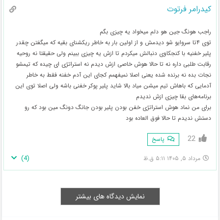
کیدرامر فرتوت
راجب هونگ جین هو دلم میخواد یه چیزی بگم
توی ۴تا سروایو شو دیدمش و از اولین بار به خاطر ریکشنای بقیه که میگفتن چقدر
پلیر خفنیه با کنجکاوی دنبالش میکردم تا ازش یه چیزی ببینم ولی حقیقتا نه روحیه
رقابت طلبی داره نه تا حالا هوش خاصی ازش دیدم نه استراتژی ای چیده که تیمشو
نجات بده نه برنده شده یعنی اصلا نمیفهمم کجای این آدم خفنه فقط به خاطر
آدمایی که باهاش تیم میشن میاد بالا شاید پلیر پوکر خفنی باشه ولی اصلا توی این
برنامه‌های بقا چیزی ازش ندیدم
برای من نماد هوش استراتژی خفن بودن پلیر بودن جانگ دونگ مین بود که رو
دستش ندیدم تا حالا فوق العاده بود
22
پاسخ
)
4
(
مرداد ۵, ۱۴۰۵ ۵:۱۱ ق.ظ
نمایش دیدگاه های بیشتر