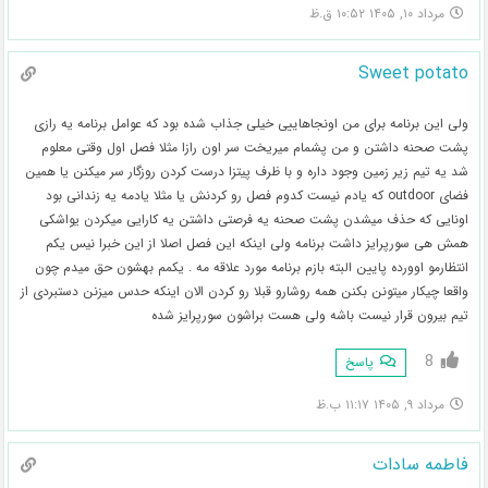
مرداد ۱۰, ۱۴۰۵ ۱۰:۵۲ ق.ظ
Sweet potato
ولی این برنامه برای من اونجاهاییی خیلی جذاب شده بود که عوامل برنامه یه رازی
پشت صحنه داشتن و من پشمام میریخت سر اون رازا مثلا فصل اول وقتی معلوم
شد یه تیم زیر زمین وجود داره و با ظرف پیتزا درست کردن روزگار سر میکنن یا همین
فضای outdoor که یادم نیست کدوم فصل رو کردنش یا مثلا یادمه یه زندانی بود
اونایی که حذف میشدن پشت صحنه یه فرصتی داشتن یه کارایی میکردن یواشکی
همش هی سورپرایز داشت برنامه ولی اینکه این فصل اصلا از این خبرا نیس یکم
انتظارمو اوورده پایین البته بازم برنامه مورد علاقه مه . یکمم بهشون حق میدم چون
واقعا چیکار میتونن بکنن همه روشارو قبلا رو کردن الان اینکه حدس میزنن دستبردی از
تیم بیرون قرار نیست باشه ولی هست براشون سورپرایز شده
8
پاسخ
مرداد ۹, ۱۴۰۵ ۱۱:۱۷ ب.ظ
فاطمه سادات