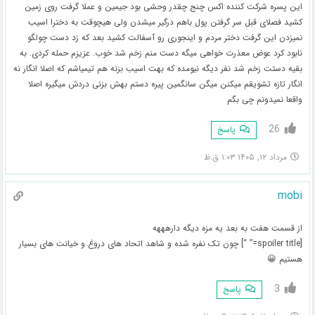
این پسره شرکت کننده اکس چنج چقدر وحشی بود جیمین و عملا گرفت روی زمین
کشید فصلای قبل سر گرفتن پول باهم درگیر میشدن ولی هیچوقت به دخترا اسیب
نمیزدن این گرفت دختر مردم و اینجوری رو آسفالت کشید بعد که زد دست چولگو
نابود کرد عوض معذرت خواهی میگه دست منم زخم شد خوب. عزیزم حمله کردی. به
بقیه دستت زخم شد نفر دیگه نیومده که بهت اسیب بزنه هم تیمیاشم که اصلا انگار نه
انگار تازه تشویقم میکنن میگن سانگمین پیره دستم بهش بزنی دردش میگیره اصلا
واقعا نمیدونم چی بگم
26
پاسخ
مرداد ۱۲, ۱۴۰۵ ۱:۰۳ ق.ظ
mobi
از قسمت هفت به بعد یه مزه دیگه دارهههه
[spoiler title=” “] چون تک نفره شده و شاهد اتحاد های دروغ و خیانت های بسیار
هستیم 😀
3
پاسخ