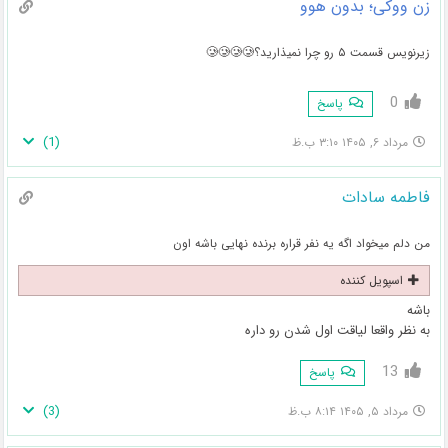
زن ووکی؛ بدون هوو
زیرنویس قسمت ۵ رو چرا نمیذارید؟🥲🥲🥲🥲
0
پاسخ
)
1
(
مرداد ۶, ۱۴۰۵ ۳:۱۰ ب.ظ
فاطمه سادات
من دلم میخواد اگه یه نفر قراره برنده نهایی باشه اون
اسپویل کننده
باشه
به نظر واقعا لیاقت اول شدن رو داره
13
پاسخ
)
3
(
مرداد ۵, ۱۴۰۵ ۸:۱۴ ب.ظ