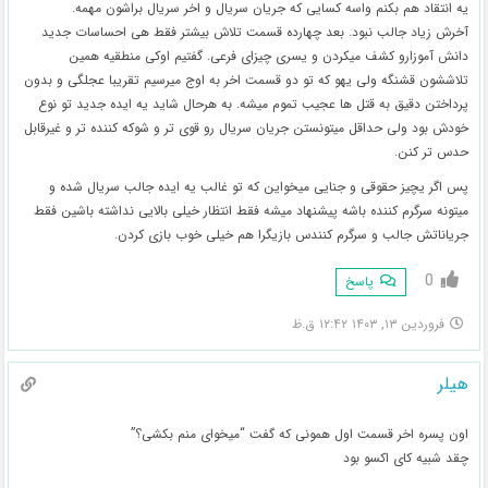
یه انتقاد هم بکنم واسه کسایی که جریان سریال و اخر سریال براشون مهمه.
آخرش زیاد جالب نبود. بعد چهارده قسمت تلاش بیشتر فقط هی احساسات جدید
دانش آموزارو کشف میکردن و یسری چیزای فرعی. گفتیم اوکی منطقیه همین
تلاششون قشنگه ولی یهو که تو دو قسمت اخر به اوج میرسیم تقریبا عجلگی و بدون
پرداختن دقیق به قتل ها عجیب تموم میشه. به هرحال شاید یه ایده جدید تو نوع
خودش بود ولی حداقل میتونستن جریان سریال رو قوی تر و شوکه کننده تر و غیرقابل
حدس تر کنن.
پس اگر یچیز حقوقی و جنایی میخواین که تو غالب یه ایده جالب سریال شده و
میتونه سرگرم کننده باشه پیشنهاد میشه فقط انتظار خیلی بالایی نداشته باشین فقط
جریاناتش جالب و سرگرم کنندس بازیگرا هم خیلی خوب بازی کردن.
0
پاسخ
فروردین ۱۳, ۱۴۰۳ ۱۲:۴۲ ق.ظ
هیلر
اون پسره اخر قسمت اول همونی که گفت “میخوای منم بکشی؟”
چقد شبیه کای اکسو بود