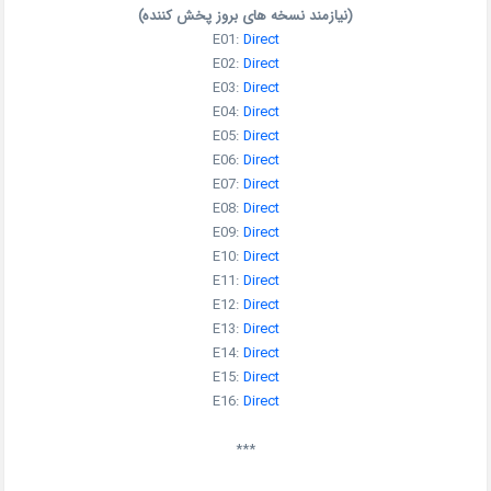
(نیازمند نسخه های بروز پخش کننده)
E01:
Direct
E02:
Direct
E03:
Direct
E04:
Direct
E05:
Direct
E06:
Direct
E07:
Direct
E08:
Direct
E09:
Direct
E10:
Direct
E11:
Direct
E12:
Direct
E13:
Direct
E14:
Direct
E15:
Direct
E16:
Direct
***