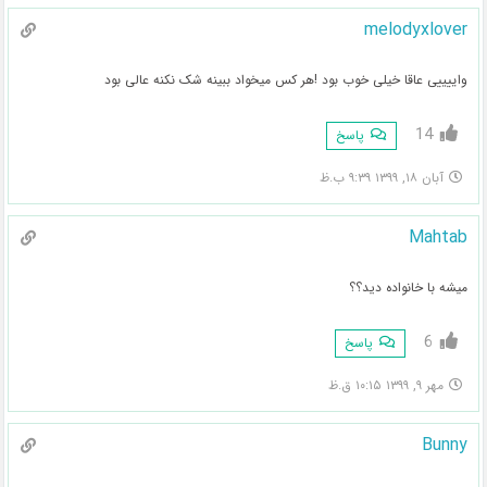
melodyxlover
واییییی عاقا خیلی خوب بود !هر کس میخواد ببینه شک نکنه عالی بود
14
پاسخ
آبان ۱۸, ۱۳۹۹ ۹:۳۹ ب.ظ
Mahtab
میشه با خانواده دید؟؟
6
پاسخ
مهر ۹, ۱۳۹۹ ۱۰:۱۵ ق.ظ
Bunny