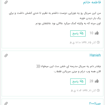
فاطمه خانم
من این سریال رو یه جورایی دوست داشتم به نظرم تا حدی کشش داشت و برای
یک بار دیدن خوبه
اون مرده که به وکیله کمک میکرد عااالی بود عاشقش بودم
10
پاسخ
آذر ۲۵, ۱۳۹۹ ۱۲:۱۰ ق.ظ
Hanieh
چقدر دلم یه سریال مدرسه ای خفن مث این میخواد:(((
الان همه وب درام و مینی سریالن فقط-_-
28
پاسخ
آذر ۲۱, ۱۳۹۹ ۲:۰۴ ق.ظ
صبا۲۰۰۱