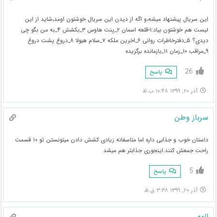
این سریال پیشنهاد میشه،و اگه از دیدن این سریال خوشتون اومد،شاید از این
لیست هم خوشتون بیاد:۱-قلعه اسمان ۲_پنت هاوس ۳_بکشش ۴_به من بگو چی
دیدی؟ ۵_دفترخاطرات روانی ۶_اخرین ملکه ۷_سلام هیولا ۸_دروغ پشت دروغ
۹_مراقب ۱۰_زمان ۱۱_بازمانده برگزیده
26
پاسخ
آذر ۲۰, ۱۳۹۹ ۱۰:۴۸ ب.ظ
سرباز وطن
داستان خوب و جذابی داره اما متاسفانه زیادی کشش دادن میتونستن تو ۱۰ قسمت
راحت جمعش کنند.اینجوری جذابتر هم میشد
5
پاسخ
آذر ۲۰, ۱۳۹۹ ۳:۳۸ ق.ظ
الهه