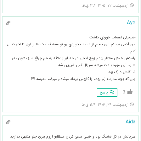
اردیبهشت ۲۲, ۱۴۰۵ ۱۲:۱۱ ق.ظ
Aye
خییییلی اعصاب خوردی داشت
من آدمی نیستم این حجم از اعصاب خوردی رو تو همه قسمت ها از اول تا اخر دنبال
کنم
راستش همش منتطر بودم زوج اصلی در حد ابراز علاقه به هم چراغ سبز نشون بدن
شاید این مورد باعث میشد سریال کمی شیرین شه
اما کلش دارک بود
ینی‌اگه بچه مدرسه ای بودم با کابوس بیداد میشدم میرفتم مدرسه 🤣
3
پاسخ
اردیبهشت ۲۴, ۱۴۰۳ ۱۱:۴۱ ق.ظ
Aida
سریالش در کل قشنگ بود و خیلی سعی کردن منطقیو آروم ببرن جلو منتهی بذارید