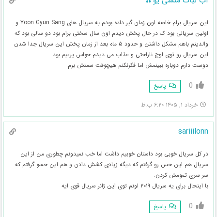
آب نبات منشی یو🫒
این سریال برام خاصه اون زمان گیر داده بودم به سریال های Yoon Gyun Sang و
اولین سریالی بود ک در حال پخش دیدم اون سال سختی برام بود دو سالی بود که
والدینم باهم مشکل داشتن و حدود ۵ ماه بعد از زمان پخش این سریال جدا شدن
این سریال رو توی اوج ناراحتی و عذاب می دیدم حواس پرتیم بود
دوست دارم دوباره ببینمش اما فکرنکنم هیچوقت سمتش برم
0
پاسخ
خرداد ۱, ۱۴۰۵ ۶:۲۰ ب.ظ
sariiilonn
در کل سریال خوبی بود داستان خوبیم داشت اما خب نمیدونم چطوری من از این
سریال هم این حس رو گرفتم که دیگه زیادی کشش دادن و هم این حسو گرفتم که
سر سری تمومش کردن.
با اینحال برای یه سریال ۲۰۱۹ اونم توی این ژانر سریال قوی ایه
0
پاسخ