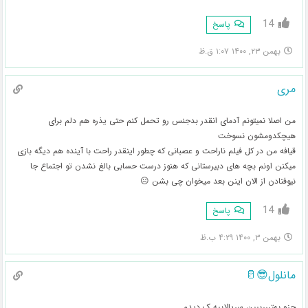
14
پاسخ
بهمن ۲۳, ۱۴۰۰ ۱:۰۷ ق.ظ
مری
من اصلا نمیتونم آدمای انقدر بدجنس رو تحمل کنم حتی یذره هم دلم برای
هیچکدومشون نسوخت
قیافه من در کل فیلم ناراحت و عصبانی که چطور اینقدر راحت با آینده هم دیگه بازی
میکنن اونم بچه های دبیرستانی که هنوز درست حسابی بالغ نشدن تو اجتماع جا
نیوفتادن از الان اینن بعد میخوان چی بشن ☹️
14
پاسخ
بهمن ۳, ۱۴۰۰ ۴:۲۹ ب.ظ
مانلول😎🥛
جزو بهترررییین سریالاییه ک دیدم