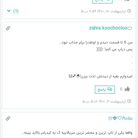
)
1
(
اردیبهشت ۱۸, ۱۴۰۱ ۸:۵۹ ب.ظ
🍊zahra koochooloo
من 6 تا قسمت دیدم و اونقدرا برام جذاب نبود…
پس دراپ می کنم! :((((
.
.
.
امیدوارم بقیه از دیدنش لذت ببرن!🐣💕🙌
6
پاسخ
اردیبهشت ۳, ۱۴۰۱ ۵:۰۲ ب.ظ
ℎ𝑒𝑙𝑖𝑎🤍🍓☃️
واقعا یکی از تاپ ترین و محشر ترین سریالاییه ک یه کیدرامر باااید ببینه…