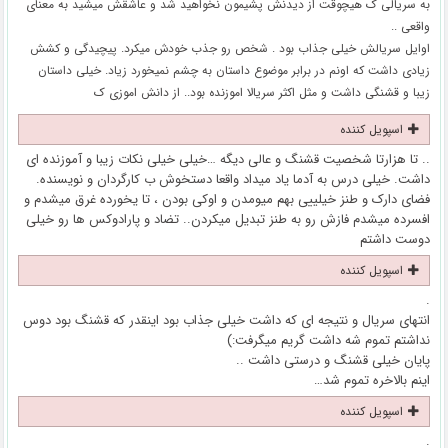
به سریالی ک هیچوقت از دیدنش پشیمون نخواهید شد و عاشقش میشید به معنای
واقعی ..
اوایل سریالش خیلی جذاب بود . شخص رو جذب خودش میکرد. پیچیدگی و کشش
زیادی داشت که اونم در برابر موضوع داستان به چشم نمیخورد زیاد. خیلی داستان
زیبا و قشنگی داشت و مثل اکثر سریالا اموزنده بود.. از دانش اموزی ک
اسپویل کننده
.. تا هزارتا شخصیت قشنگ و عالی دیگه …خیلی خیلی نکات زیبا و آموزنده ای
داشت. خیلی درس به آدما یاد میداد واقعا دستخوش ب کارگردان و نویسنده.
فضای دارک و طنز خیلییی بهم میومدن و اوکی بودن ، تا یخورده غرق میشدم و
افسرده میشدم فازش رو به طنز تبدیل میکردن.. تضاد و پارادوکس ها رو خیلی
دوست داشتم
اسپویل کننده
.
انتهای سریال و نتیجه ای که داشت خیلی جذاب بود اینقدر که قشنگ بود دوس
نداشتم تموم شه داشت گریم میگرفت:)
پایان خیلی قشنگ و درستی داشت ..
اینم بالاخره تموم‌ شد…
اسپویل کننده
.