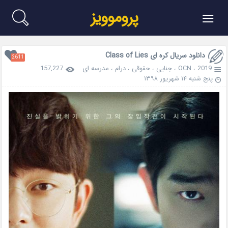
≡
پروموویز
دانلود سریال کره ای Class of Lies
2611
2019
،
OCN
،
جنایی
،
حقوقی
،
درام
،
مدرسه ای
157,227
پنج شنبه ۱۴ شهریور ۱۳۹۸