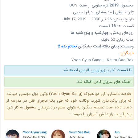
محصول:
2019
کره جنوبی از شبکه OCN
ژانر: حقوقی | مدرسه ای | درام | جنایی
تاریخ پخش: 26 تیر 1398 – July 17, 2019
قسمت ها:
16
قسمت
روزهای پخش:
چهار
شنبه و پنج شنبه ها
مدت زمان: 60 دقیقه
وضعیت:
پایان یافته است
جایگزین
نجاتم بده 2
بازیگران:
Yoon Gyun Sang – Keum Sae Rok
تا قسمت آخر با زیرنویس فارسی اضافه شد.
آهنگ های سریال کامل اضافه شد.
خلاصه داستان: گی مو هیوک (Yoon Gyun-Sang) وکیل پول دوستی میباشد
که برای برگرداندن شهرت وکالت خود که طی یک ماجرای قتل در مدرسه از
دست داده است تصمیم میگیرد به عنوان معلم در دبیرستان مشغول به کار شود
و در آن جا راز دانش آموزان را بفهمد…