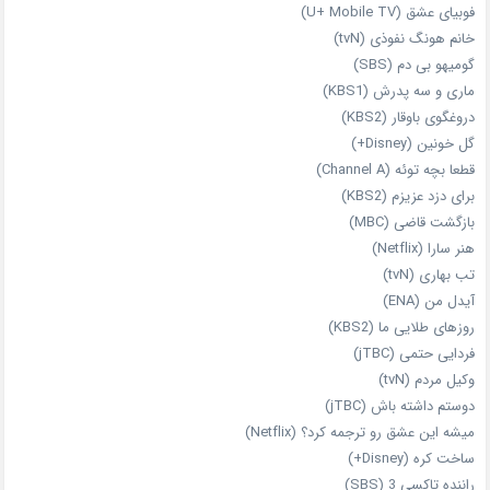
فوبیای عشق (U+ Mobile TV)
خانم هونگ نفوذی (tvN)
گومیهو بی دم (SBS)
ماری و سه پدرش (KBS1)
دروغگوی باوقار (KBS2)
گل خونین (Disney+)
قطعا بچه توئه (Channel A)
برای دزد عزیزم (KBS2)
بازگشت قاضی (MBC)
هنر سارا (Netflix)
تب بهاری (tvN)
آیدل من (ENA)
روزهای طلایی ما (KBS2)
فردایی حتمی (jTBC)
وکیل مردم (tvN)
دوستم داشته باش (jTBC)
میشه این عشق رو ترجمه کرد؟ (Netflix)
ساخت کره (Disney+)
راننده تاکسی 3 (SBS)