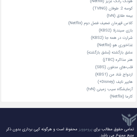
هونگ رانگ عزیز (Netflix)
کوسه 2: طوفان (TVING)
بیمه طلاق (tvN)
کلاس قهرمان ضعیف فصل دوم (Netflix)
بازی سیندرلا (KBS2)
شرارت در همه‌ جا (KBS2)
غذاخوری هو (Netflix)
عشق بازگشته (عشق بازگشته)
هنر مذاکره (jTBC)
قلب‌های مدفون (SBS)
ازدواج شاد من (KBS1)
هایپر نایف (Disney+)
آزمایشگاه سیب‌ زمینی (tvN)
کارما (Netflix)
تمامی حقوق مطالب برای
پروموویز
محفوظ است و هرگونه کپی برداری بدون ذکر
منبع ممنوع می باشد.