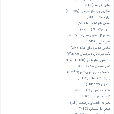
سالن هولمز (ENA)
شکارچی با تیغ جراحی (Disney+)
بهار جوانی (SBS)
سئول نانوشته‌ی ما (tvN)
بازی مرکب 3 (Netflix)
اوه موکل های روحی من (MBC)
هم‌پیمان (TVING)
شانس دوباره برای عشق (tvN)
تک: قهرمانان دبیرستان (Wavve)
با طعم و سلیقه تو (ENA, Netflix)
قصر تسخیر شده (SBS)
بخشش برای هیچ‌کدام (Netflix)
پمپاژ عشق سالم (KBS2)
نه پازل (Disney+)
خانم سونجو در تنگنا (MBC)
تا ابد در بهشت (jTBC)
دفترچه راهنمای رزیدنت (tvN)
مبانی دل‌بستگی (MBC)