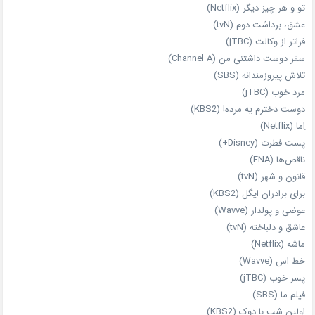
تو و هر چیز دیگر (Netflix)
عشق، برداشت دوم (tvN)
فراتر از وکالت (jTBC)
سفر دوست‌ داشتنی من (Channel A)
تلاش پیروزمندانه (SBS)
مرد خوب (jTBC)
دوست دخترم یه مرده! (KBS2)
اِما (Netflix)
پست فطرت (Disney+)
ناقص‌ها (ENA)
قانون و شهر (tvN)
برای برادران ایگل (KBS2)
عوضی و پولدار (Wavve)
عاشق و دلباخته (tvN)
ماشه (Netflix)
خط اس (Wavve)
پسر خوب (jTBC)
فیلم ما (SBS)
اولین شب با دوک (KBS2)