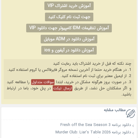
آموزش خرید اشتراک VIP
جهت ثبت نام کلیک کنید
آموزش تنظیمات IDM کامپیوتر جهت دانلود VIP
آموزش دانلود در ADM موبایل
آموزش دانلود در آیفون و ios
چند نکته که قبل از خرید اشتراک باید رعایت کنید
1. در هنگام خرید حتما از آخرین نسخه مروگر فایرفاکس یا کروم استفاده کنید.
2. از ایمیل معتبر برای ثبت نام استفاده کنید.
3. در صورت بروز هرگونه مشکل در خرید، ابتدا
را مطالعه کنید
سوالات متداول
و اگر مشکلتان حل نشد، از طریق
در پنل خود، باما در ارتباط
ارسال تیکت
باشید.
مطالب مشابه
دانلود برنامه Fresh off the Sea Season 3
دانلود برنامه Murder Club: Liar’s Table 2026