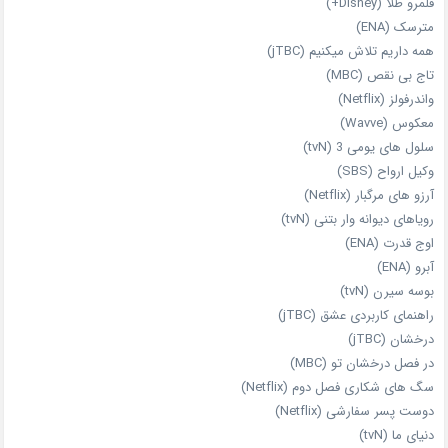
قلمرو طلا (Disney+)
مترسک (ENA)
همه داریم تلاش میکنیم (jTBC)
تاج بی‌ نقص (MBC)
واندرفولز (Netflix)
معکوس (Wavve)
سلول های یومی 3 (tvN)
وکیل ارواح (SBS)
آرزو های مرگبار (Netflix)
رویاهای دیوانه‌ وار بتنی (tvN)
اوج قدرت (ENA)
آبرو (ENA)
بوسه سیرن (tvN)
راهنمای کاربردی عشق (jTBC)
درخشان (jTBC)
در فصل درخشان تو (MBC)
سگ های شکاری فصل دوم (Netflix)
دوست‌ پسر سفارشی (Netflix)
دنیای ما (tvN)