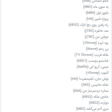
خانم ناشناس (ENA)
به سوی ماه (MBC)
بانوی اول (MBN)
پروژه شین (tvN)
راه رفتن روی یخ نازک (KBS2)
صد خاطره (jTBC)
جوانی من (jTBC)
رود تیره (Disney+)
بی‌ رحم (Wavve)
ملکه فریب (TV Chosun)
شانستو بچسب (KBS1)
جینی، آرزو کن (Netflix)
آشوب (Disney+)
نوش جان، اعلیحضرت! (tvN)
ملکه‌ مانتیس (SBS)
ستاره دردسرساز من (ENA)
خانه‌ی ملکه (KBS2)
دوازده (KBS2)
مری آدم می‌کُشد (MBC)