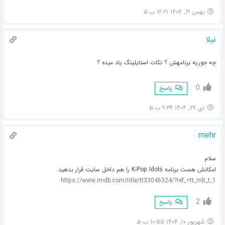
بهمن ۱۹, ۱۴۰۴ ۱۲:۲۱ ب.ظ
نیلا
چه جوریه برنامهش ؟ نکات استایلینگ یاد میده ؟
0
پاسخ
دی ۲۹, ۱۴۰۴ ۹:۳۶ ب.ظ
mehr
سلام
امکانش هست برنامه K-Pop Idols را هم داخل سایت قرار بدهید.
https://www.imdb.com/title/tt33046324/?ref_=tt_mlt_t_1
2
پاسخ
شهریور ۱۰, ۱۴۰۴ ۱۰:۵۵ ب.ظ