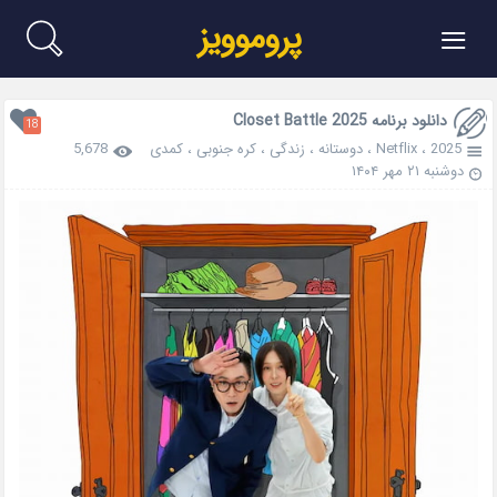
≡
پروموویز
دانلود برنامه Closet Battle 2025
18
2025
،
Netflix
،
دوستانه
،
زندگی
،
کره جنوبی
،
کمدی
5,678
دوشنبه ۲۱ مهر ۱۴۰۴