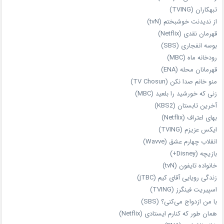
تبهکاران (TVING)
از ندیدنت خوشبختم (tvN)
قهرمان نقدی (Netflix)
بوسه انفجاری (SBS)
رودخانه ماه (MBC)
قهرمانان محله (ENA)
منو خانم صدا نکن (TV Chosun)
زنی که خورشید را بلعید (MBC)
آخرین تابستان (KBS2)
بهای اعتراف (Netflix)
ایکس عزیزم (TVING)
انقلاب چهارم عشق (Wavve)
بازیچه (Disney+)
خانواده تایفون (tvN)
زندگی رویایی آقای کیم (jTBC)
اسپیریت فینگرز (TVING)
با من ازدواج می‌کنی؟ (SBS)
همان‌ طور که کنارم ایستادی (Netflix)