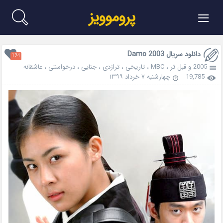
≡
پروموویز
دانلود سریال Damo 2003
124
2005 و قبل تر
،
MBC
،
تاریخی
،
تراژدی
،
جنایی
،
درخواستی
،
عاشقانه
19,785
چهارشنبه ۷ خرداد ۱۳۹۹