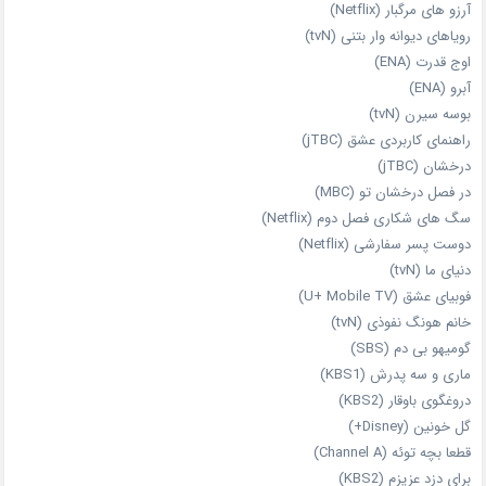
آرزو های مرگبار (Netflix)
رویاهای دیوانه‌ وار بتنی (tvN)
اوج قدرت (ENA)
آبرو (ENA)
بوسه سیرن (tvN)
راهنمای کاربردی عشق (jTBC)
درخشان (jTBC)
در فصل درخشان تو (MBC)
سگ های شکاری فصل دوم (Netflix)
دوست‌ پسر سفارشی (Netflix)
دنیای ما (tvN)
فوبیای عشق (U+ Mobile TV)
خانم هونگ نفوذی (tvN)
گومیهو بی دم (SBS)
ماری و سه پدرش (KBS1)
دروغگوی باوقار (KBS2)
گل خونین (Disney+)
قطعا بچه توئه (Channel A)
برای دزد عزیزم (KBS2)