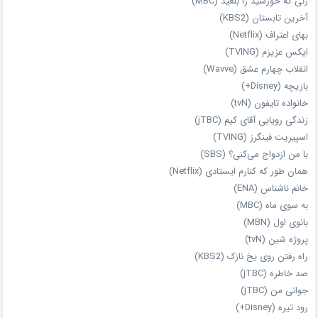
زنی که خورشید را بلعید (MBC)
آخرین تابستان (KBS2)
بهای اعتراف (Netflix)
ایکس عزیزم (TVING)
انقلاب چهارم عشق (Wavve)
بازیچه (Disney+)
خانواده تایفون (tvN)
زندگی رویایی آقای کیم (jTBC)
اسپیریت فینگرز (TVING)
با من ازدواج می‌کنی؟ (SBS)
همان‌ طور که کنارم ایستادی (Netflix)
خانم ناشناس (ENA)
به سوی ماه (MBC)
بانوی اول (MBN)
پروژه شین (tvN)
راه رفتن روی یخ نازک (KBS2)
صد خاطره (jTBC)
جوانی من (jTBC)
رود تیره (Disney+)