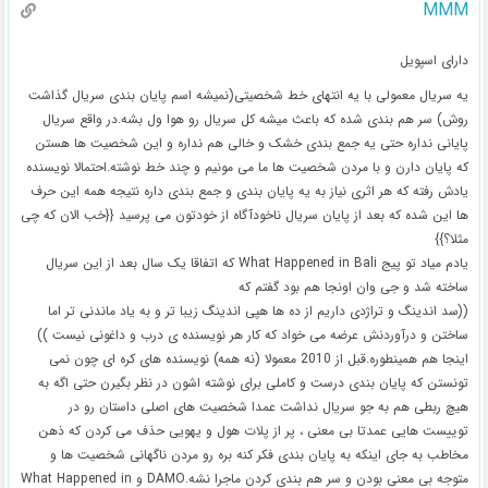
MMM
دارای اسپویل
یه سریال معمولی با یه انتهای خط شخصیتی(نمیشه اسم پایان بندی سریال گذاشت
روش) سر هم بندی شده که باعث میشه کل سریال رو هوا ول بشه.در واقع سریال
پایانی نداره حتی یه جمع بندی خشک و خالی هم نداره و این شخصیت ها هستن
که پایان دارن و با مردن شخصیت ها ما می مونیم و چند خط نوشته.احتمالا نویسنده
یادش رفته که هر اثری نیاز به یه پایان بندی و جمع بندی داره نتیجه همه این حرف
ها این شده که بعد از پایان سریال ناخودآگاه از خودتون می پرسید {{خب الان که چی
مثلا؟}}
یادم میاد تو پیج What Happened in Bali که اتفاقا یک سال بعد از این سریال
ساخته شد و جی وان اونجا هم بود گفتم که
((سد اندینگ و تراژدی داریم از ده ها هپی اندینگ زیبا تر و به یاد ماندنی تر اما
ساختن و درآوردنش عرضه می خواد که کار هر نویسنده ی درب و داغونی نیست ))
اینجا هم همینطوره.قبل از 2010 معمولا (نه همه) نویسنده های کره ای چون نمی
تونستن که پایان بندی درست و کاملی برای نوشته اشون در نظر بگیرن حتی اگه به
هیچ ربطی هم به جو سریال نداشت عمدا شخصیت های اصلی داستان رو در
توییست هایی عمدتا بی معنی ، پر از پلات هول و یهویی حذف می کردن که ذهن
مخاطب به جای اینکه به پایان بندی فکر کنه بره رو مردن ناگهانی شخصیت ها و
متوجه بی معنی بودن و سر هم بندی کردن ماجرا نشه.DAMO و What Happened in