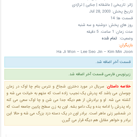
ژانر:
تاریخی | عاشقانه | جنایی | تراژدی
تاریخ پخش:
Jul 28, 2003
قسمت ها:
14
روز های پخش:
دوشنبه و سه شنبه
مدت زمان:
1 ساعت. 5 دقیقه
وضعیت:
تمام شده
بازیگران:
Ha Ji Won – Lee Seo Jin – Kim Min Joon
قسمت آخر اضافه شد.
زیرنویس فارسی قسمت آخر اضافه شد.
خلاصه داستان
:
سریال در مورد دختری شجاع و نترس بنام چا اوک در زمان
چوسان می باشد که پدرش یک نجیب زاده است که متهم به خیانت می شه و
کشته می شه. او و برادرش از هم دیگه جدا می شن و چا اوک سعی می کنه
راه پدرش را ادامه بده و یک دامو بشه. اون یه زن سطح پایین جامعه است که
در شمشیر زنی ماهر است. برادر اون در یک دسته دزد بزرگ می شه و حالا این
برادر و خواهر مقابل هم دیگه قرار می گیرن.
.