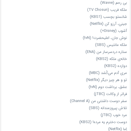
بی‌ رحم (Wavve)
ملکه فریب (TV Chosun)
شانستو بچسب (KBS1)
جینی، آرزو کن (Netflix)
آشوب (Disney+)
نوش جان، اعلیحضرت! (tvN)
ملکه‌ مانتیس (SBS)
ستاره دردسرساز من (ENA)
خانه‌ی ملکه (KBS2)
دوازده (KBS2)
مری آدم می‌کُشد (MBC)
تو و هر چیز دیگر (Netflix)
عشق، برداشت دوم (tvN)
فراتر از وکالت (jTBC)
سفر دوست‌ داشتنی من (Channel A)
تلاش پیروزمندانه (SBS)
مرد خوب (jTBC)
دوست دخترم یه مرده! (KBS2)
اِما (Netflix)