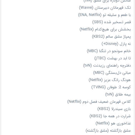
شانس دوباره برای عشق (tvN)
تک: قهرمانان دبیرستان (Wavve)
با طعم و سلیقه تو (ENA, Netflix)
قصر تسخیر شده (SBS)
بخشش برای هیچ‌کدام (Netflix)
پمپاژ عشق سالم (KBS2)
نه پازل (Disney+)
خانم سونجو در تنگنا (MBC)
تا ابد در بهشت (jTBC)
دفترچه راهنمای رزیدنت (tvN)
مبانی دل‌بستگی (MBC)
هونگ رانگ عزیز (Netflix)
کوسه 2: طوفان (TVING)
بیمه طلاق (tvN)
کلاس قهرمان ضعیف فصل دوم (Netflix)
بازی سیندرلا (KBS2)
شرارت در همه‌ جا (KBS2)
غذاخوری هو (Netflix)
عشق بازگشته (عشق بازگشته)