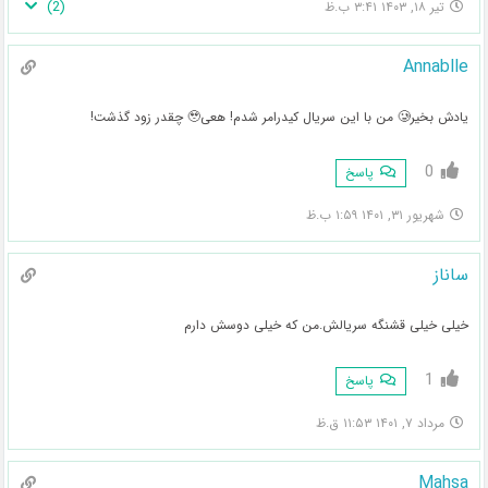
)
2
(
تیر ۱۸, ۱۴۰۳ ۳:۴۱ ب.ظ
Annablle
یادش بخیر🥲 من با این سریال کیدرامر شدم! هعی🥹 چقدر زود گذشت!
0
پاسخ
شهریور ۳۱, ۱۴۰۱ ۱:۵۹ ب.ظ
ساناز
خیلی خیلی قشنگه سریالش.من که خیلی دوسش دارم
1
پاسخ
مرداد ۷, ۱۴۰۱ ۱۱:۵۳ ق.ظ
Mahsa