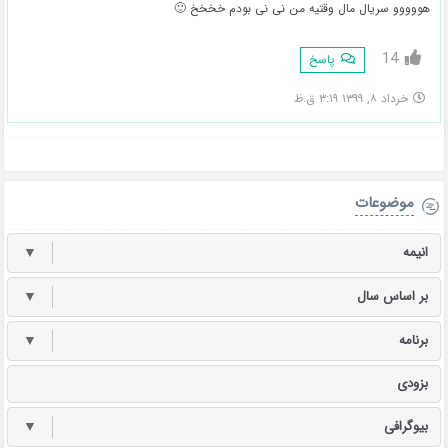
هووووو سریال مال وقتیه من نی نی بودم خخخخ 🙂
14
پاسخ
خرداد ۸, ۱۳۹۹ ۳:۱۹ ق.ظ
موضوعات
انیمه
▼
بر اساس سال
▼
برنامه
▼
بزودی
بیوگرافی
▼