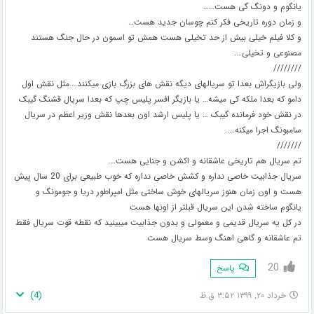
یانگوم و دونگ گی هست……
و زمان دوره تاریخی فکر کنم چوسان جدید هست…
و کلا فیلم خیلی بیش از حد تخیلی هست همش تو اسمون در حال جنگ هستند
مصنوعی و تخیلی….
////////
ولی بازیگراش بعدا تو سریالهای دیگه نقش های بزرگ بازی میکنند….مثل نقش اول
دامو که بعدا ملکه کی میشه… یا بازیگر افسر پلیس چپ که بعدا سریال قشنگ گیبک
در نقش خود فرمانده گیبک … یا پلیس ارشد اون بعدها نقش وزیر اعظم در سریال
سامبونگ اجرا میکنه…..
///////
تم سریال هم تاریخی عاشقانه و اکشن و جنایی هست….
سریال جذابیت خاصی نداره و کشش خاصی نداره که خوب طبیعی برای 20 سال پیش
هست و اون زمان هنوز سریالهای خوش ساختی مثل امپراطور دریا و جومونگ و
یانگوم ساخته شدن این سریال قبلتر از اونها هست
در کل یه سریال قدیمی و معمولی و بدون جذابیت میبینید که نقطه قوت سریال فقط
تم عاشقانه و گاهی اهنگ وسط سریال هست
20
پاسخ
)
4
(
خرداد ۲۰, ۱۳۹۹ ۳:۵۲ ق.ظ