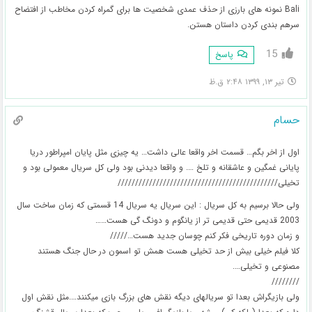
Bali نمونه های بارزی از حذف عمدی شخصیت ها برای گمراه کردن مخاطب از افتضاح
سرهم بندی کردن داستان هستن.
15
پاسخ
تیر ۱۳, ۱۳۹۹ ۲:۴۸ ق.ظ
حسام
اول از اخر بگم… قسمت اخر واقعا عالی داشت… یه چیزی مثل پایان امپراطور دریا
پایانی غمگین و عاشقانه و تلخ …. و واقعا دیدنی بود ولی کل سریال معمولی بود و
تخیلی//////////////////////////////////////////////
ولی حالا برسیم به کل سریال : این سریال یه سریال 14 قسمتی که زمان ساخت سال
2003 قدیمی حتی قدیمی تر از یانگوم و دونگ گی هست……
و زمان دوره تاریخی فکر کنم چوسان جدید هست…/////
کلا فیلم خیلی بیش از حد تخیلی هست همش تو اسمون در حال جنگ هستند
مصنوعی و تخیلی….
////////
ولی بازیگراش بعدا تو سریالهای دیگه نقش های بزرگ بازی میکنند….مثل نقش اول