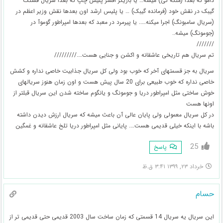
دامو که بعدا (ملکه کی) میشه… یا بازیگر افسر پلیس چپ که بعدا سریال قشنگ
گیبک در نقش خود (فرمانده گیبک) … یا پلیس ارشد اون بعدها نقش وزیر اعظم در
(سریال سامبونگ) اجرا میکنه….. یا پیرمرد در معبد که بعدها امپراطور گوموآ در
(جومونگ) میشه..
///////
تم سریال هم تاریخی عاشقانه و اکشن و جنایی هست…./////////
سریال به جز قسمتهای آخر که خوب بود ولی کل سریال جذابیت خاصی نداره و کشش
خاصی نداره که خوب طبیعی برای 20 سال پیش هست و اون زمان هنوز سریالهای
خوش ساختی مثل امپراطور دریا و جومونگ و یانگوم ساخته شدن این سریال قبلتر از
اونها هست
در کل سریال معمولی ولی پایان عالی آن باعث میشه که سریال ارزش دیدن داشته
باشه با اینکه خیلی قدیمی هست…. پایانی مثل امپراطور دریا تلخ عاشقانه و غمگین
25
پاسخ
خرداد ۲۳, ۱۳۹۹ ۳:۴۱ ق.ظ
حسام
این سریال یه سریال 14 قسمتی که زمان ساخت سال 2003 قدیمی حتی قدیمی تر از