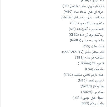
دکتر جزیره (ENA)
تازه‌ کار دوباره‌ متولد شده (jTBC)
حرفه‌ ای‌ های پنجاه‌ ساله (MBC)
یادداشت‌ های ردیف آخر (Netflix)
دشمن سلطنتی من (SBS)
افسانه سرباز آشپزخانه (tvN)
زندگیتو پرورش بده (KBS2)
یک درس حسابی (Netflix)
ثبت عشق (tvN)
قدر مطلق عشق (COUPANG TV)
دلباخته تو شدم (SBS)
قلمرو طلا (Disney+)
مترسک (ENA)
همه داریم تلاش میکنیم (jTBC)
تاج بی‌ نقص (MBC)
واندرفولز (Netflix)
معکوس (Wavve)
سلول های یومی 3 (tvN)
وکیل ارواح (SBS)