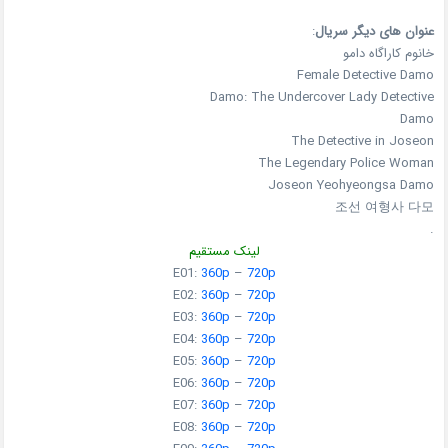
عنوان های دیگر سریال
:
خانوم کاراگاه دامو
Female Detective Damo
Damo: The Undercover Lady Detective
Damo
The Detective in Joseon
The Legendary Police Woman
Joseon Yeohyeongsa Damo
조선 여형사 다모
.
لینک مستقیم
E01:
360p
–
720p
E02:
360p
–
720p
E03:
360p
–
720p
E04:
360p
–
720p
E05:
360p
–
720p
E06:
360p
–
720p
E07:
360p
–
720p
E08:
360p
–
720p