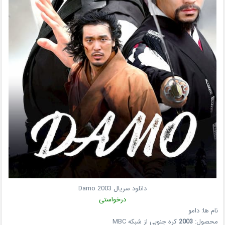
دانلود سریال
2003
Damo
درخواستی
نام ها:
دامو
محصول:
2003
کره جنوبی
از شبکه
MBC