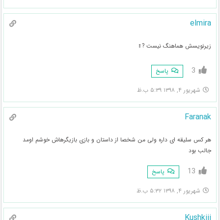
elmira
زیرنویسش هماهنگ نیست ?‍♀️
3
پاسخ
شهریور ۴, ۱۳۹۸ ۵:۳۹ ب.ظ
Faranak
هر کس سلیقه ای داره ولی من شخصا از داستان و بازی بازیگرهاش خوشم اومد
جالب بود
13
پاسخ
شهریور ۴, ۱۳۹۸ ۵:۳۲ ب.ظ
Kushkiii