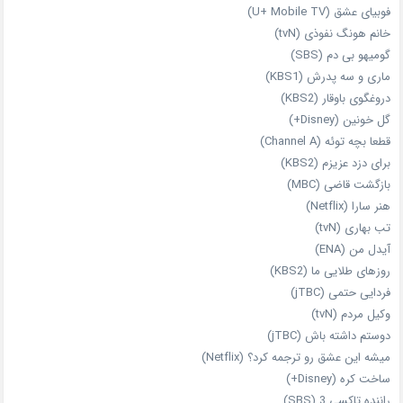
فوبیای عشق (U+ Mobile TV)
خانم هونگ نفوذی (tvN)
گومیهو بی دم (SBS)
ماری و سه پدرش (KBS1)
دروغگوی باوقار (KBS2)
گل خونین (Disney+)
قطعا بچه توئه (Channel A)
برای دزد عزیزم (KBS2)
بازگشت قاضی (MBC)
هنر سارا (Netflix)
تب بهاری (tvN)
آیدل من (ENA)
روزهای طلایی ما (KBS2)
فردایی حتمی (jTBC)
وکیل مردم (tvN)
دوستم داشته باش (jTBC)
میشه این عشق رو ترجمه کرد؟ (Netflix)
ساخت کره (Disney+)
راننده تاکسی 3 (SBS)