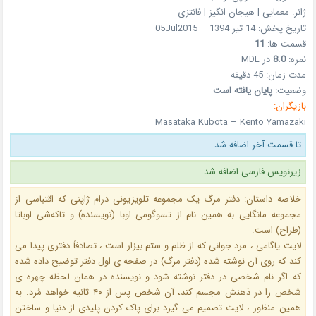
ژانر: معمایی | هیجان انگیز | فانتزی
تاریخ پخش: 14 تیر 1394 – 05Jul2015
قسمت ها:
11
نمره:
8.0
در MDL
مدت زمان: 45 دقیقه
وضعیت:
پایان یافته است
بازیگران:
Masataka Kubota – Kento Yamazaki
تا قسمت آخر اضافه شد.
زیرنویس فارسی اضافه شد.
خلاصه داستان: دفتر مرگ یک مجموعه تلویزیونی درام ژاپنی که اقتباسی از
مجموعه مانگایی به همین نام از تسوگومی اوبا (نویسنده) و تاکه‌شی اوباتا
(طراح) است.
لایت یاگامی ، مرد جوانی که از ظلم و ستم بیزار است ، تصادفاً دفتری پیدا می‌
کند که روی آن نوشته‌ شده (دفتر مرگ) در صفحه ی اول دفتر توضیح داده‌ شده
که اگر نام شخصی در دفتر نوشته‌ شود و نویسنده در همان‌ لحظه چهره ی
شخص را در ذهنش مجسم کند، آن شخص پس از ۴۰ ثانیه خواهد مُرد. به
همین منظور ، لایت تصمیم می گیرد برای پاک کردن پلیدی از دنیا و ساختن