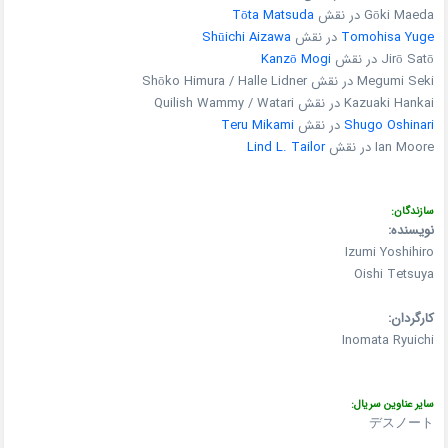
Gōki Maeda در نقش
Tōta Matsuda
Tomohisa Yuge
در نقش
Shūichi Aizawa
Jirō Satō در نقش
Kanzō Mogi
Megumi Seki در نقش Shōko Himura / Halle Lidner
Kazuaki Hankai در نقش Quilish Wammy / Watari
Shugo Oshinari
در نقش
Teru Mikami
Ian Moore در نقش
Lind L. Tailor
سازندگان:
نویسنده:
Izumi Yoshihiro
Oishi Tetsuya
کارگردان:
Inomata Ryuichi
سایر عناوین سریال:
デスノート