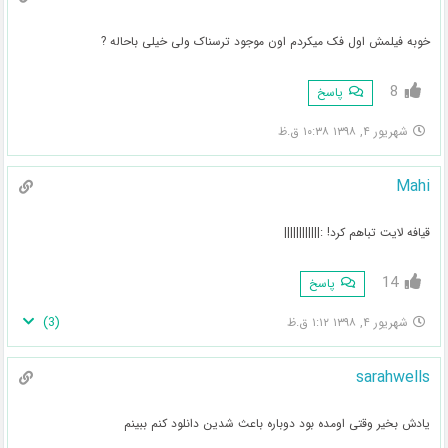
خوبه فیلمش اول فک میکردم اون موجود ترسناک ولی خیلی باحاله ?
8
پاسخ
شهریور ۴, ۱۳۹۸ ۱۰:۳۸ ق.ظ
Mahi
قیافه لایت تباهم کرد! :||||||||||||
14
پاسخ
)
3
(
شهریور ۴, ۱۳۹۸ ۱:۱۲ ق.ظ
sarahwells
یادش بخیر وقتی اومده بود دوباره باعث شدین دانلود کنم ببینم