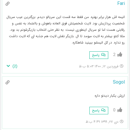
Fari
انیمه اش هزار برابر بهتره. من فقط سه قست این سریالو دیدم. بزرگترین عیب سریال
شخصیت پردازیش بود. لایت شخصیتش فوق العاده باهوش و بااعتماد به نفس و
رقابتی هست اما تو سریال اینطوری نیست. به نظر حتی انتخاب بازیگرشونم بد بود.
مثلا کنتو بیشتر به لایت میومد تا ال. بازیگر نقش لایت هم جذبه ای که لایت داشت
رو نداره. در کل انیمشو ببینید شاهکاره.
2
پاسخ
)
2
(
فروردین ۱۲, ۱۴۰۰ ۵:۰۳ ب.ظ
Sogol
ارزش یکبار دیدنو داره
0
پاسخ
دی ۲۷, ۱۳۹۹ ۴:۴۹ ب.ظ