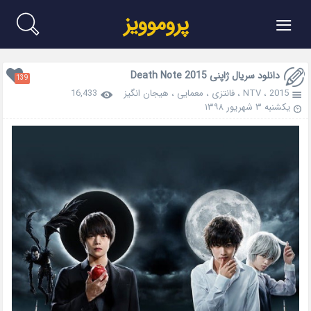
≡
پروموویز
دانلود سریال ژاپنی Death Note 2015
139
2015
،
NTV
،
فانتزی
،
معمایی
،
هیجان انگیز
16,433
یکشنبه ۳ شهریور ۱۳۹۸