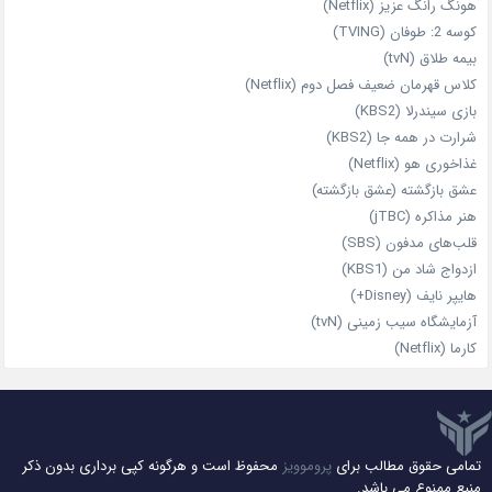
هونگ رانگ عزیز (Netflix)
کوسه 2: طوفان (TVING)
بیمه طلاق (tvN)
کلاس قهرمان ضعیف فصل دوم (Netflix)
بازی سیندرلا (KBS2)
شرارت در همه‌ جا (KBS2)
غذاخوری هو (Netflix)
عشق بازگشته (عشق بازگشته)
هنر مذاکره (jTBC)
قلب‌های مدفون (SBS)
ازدواج شاد من (KBS1)
هایپر نایف (Disney+)
آزمایشگاه سیب‌ زمینی (tvN)
کارما (Netflix)
تمامی حقوق مطالب برای
پروموویز
محفوظ است و هرگونه کپی برداری بدون ذکر
منبع ممنوع می باشد.