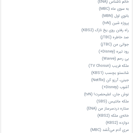
خانم ناشناس (ENA)
به سوی ماه (MBC)
بانوی اول (MBN)
پروژه شین (tvN)
راه رفتن روی یخ نازک (KBS2)
صد خاطره (jTBC)
جوانی من (jTBC)
رود تیره (Disney+)
بی‌ رحم (Wavve)
ملکه فریب (TV Chosun)
شانستو بچسب (KBS1)
جینی، آرزو کن (Netflix)
آشوب (Disney+)
نوش جان، اعلیحضرت! (tvN)
ملکه‌ مانتیس (SBS)
ستاره دردسرساز من (ENA)
خانه‌ی ملکه (KBS2)
دوازده (KBS2)
مری آدم می‌کُشد (MBC)