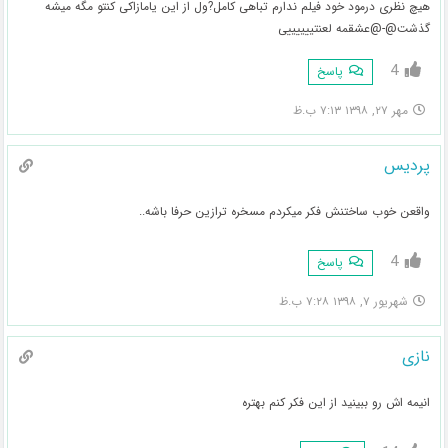
هیچ نظری درمود خود فیلم ندارم تباهی کامل?ول از این یامازاکی کنتو مگه میشه
گذشت@-@عشقمه لعنتییییییی
4
پاسخ
مهر ۲۷, ۱۳۹۸ ۷:۱۳ ب.ظ
پردیس
واقعن خوب ساختنش فکر میکردم مسخره ترازین حرفا باشه..
4
پاسخ
شهریور ۷, ۱۳۹۸ ۷:۲۸ ب.ظ
نازی
انیمه اش رو ببینید از این فکر کنم بهتره