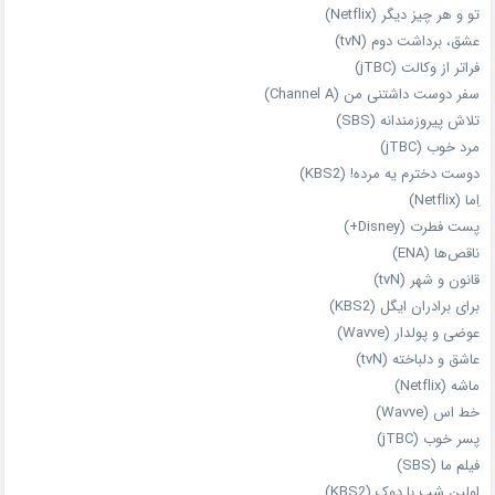
تو و هر چیز دیگر (Netflix)
عشق، برداشت دوم (tvN)
فراتر از وکالت (jTBC)
سفر دوست‌ داشتنی من (Channel A)
تلاش پیروزمندانه (SBS)
مرد خوب (jTBC)
دوست دخترم یه مرده! (KBS2)
اِما (Netflix)
پست فطرت (Disney+)
ناقص‌ها (ENA)
قانون و شهر (tvN)
برای برادران ایگل (KBS2)
عوضی و پولدار (Wavve)
عاشق و دلباخته (tvN)
ماشه (Netflix)
خط اس (Wavve)
پسر خوب (jTBC)
فیلم ما (SBS)
اولین شب با دوک (KBS2)