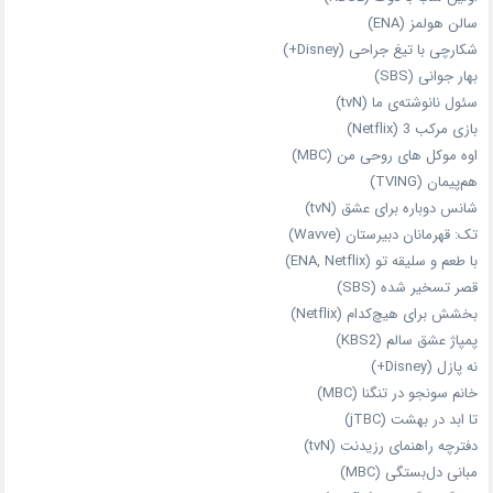
سالن هولمز (ENA)
شکارچی با تیغ جراحی (Disney+)
بهار جوانی (SBS)
سئول نانوشته‌ی ما (tvN)
بازی مرکب 3 (Netflix)
اوه موکل های روحی من (MBC)
هم‌پیمان (TVING)
شانس دوباره برای عشق (tvN)
تک: قهرمانان دبیرستان (Wavve)
با طعم و سلیقه تو (ENA, Netflix)
قصر تسخیر شده (SBS)
بخشش برای هیچ‌کدام (Netflix)
پمپاژ عشق سالم (KBS2)
نه پازل (Disney+)
خانم سونجو در تنگنا (MBC)
تا ابد در بهشت (jTBC)
دفترچه راهنمای رزیدنت (tvN)
مبانی دل‌بستگی (MBC)