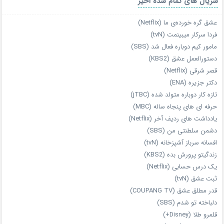
سریال های تمام شده اخیر
عشق گره خورده‌ی ما (Netflix)
فردا سرکار میبینمت (tvN)
مامور کیم دوباره فعال شد (SBS)
دستورالعمل عشق (KBS2)
قصر شرقی (Netflix)
دکتر جزیره (ENA)
تازه‌ کار دوباره‌ متولد شده (jTBC)
حرفه‌ ای‌ های پنجاه‌ ساله (MBC)
یادداشت‌ های ردیف آخر (Netflix)
دشمن سلطنتی من (SBS)
افسانه سرباز آشپزخانه (tvN)
زندگیتو پرورش بده (KBS2)
یک درس حسابی (Netflix)
ثبت عشق (tvN)
قدر مطلق عشق (COUPANG TV)
دلباخته تو شدم (SBS)
قلمرو طلا (Disney+)