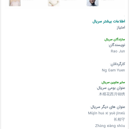
.
اطلاعات بیشتر سریال
امتیاز
:
سازندگان سریال:
نویسندگان
:
Rao Jun
کارگردانان
:
Ng Gam Yuen
سایر عناوین سریال:
عنوان بومی سریال
:
木槿花西月锦绣
عنوان های دیگر سریال
:
Mùjǐn huā xī yuè jǐnxiù
长相守
Zhǎng xiàng shǒu