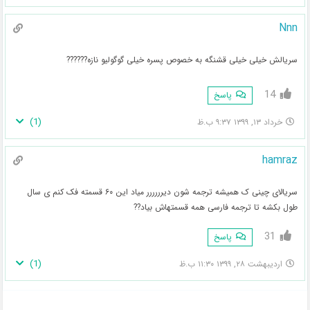
Nnn
سریالش خیلی خیلی قشنگه به خصوص پسره خیلی گوگولیو نازه??????
14
پاسخ
)
1
(
خرداد ۱۳, ۱۳۹۹ ۹:۳۷ ب.ظ
hamraz
سریالای چینی ک همیشه ترجمه شون دیرررررر میاد این ۶۰ قسمته فک کنم ی سال
طول بکشه تا ترجمه فارسی همه قسمتهاش بیاد??
31
پاسخ
)
1
(
اردیبهشت ۲۸, ۱۳۹۹ ۱۱:۳۰ ب.ظ