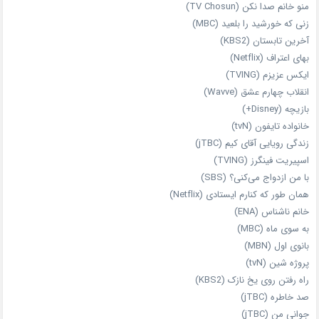
منو خانم صدا نکن (TV Chosun)
زنی که خورشید را بلعید (MBC)
آخرین تابستان (KBS2)
بهای اعتراف (Netflix)
ایکس عزیزم (TVING)
انقلاب چهارم عشق (Wavve)
بازیچه (Disney+)
خانواده تایفون (tvN)
زندگی رویایی آقای کیم (jTBC)
اسپیریت فینگرز (TVING)
با من ازدواج می‌کنی؟ (SBS)
همان‌ طور که کنارم ایستادی (Netflix)
خانم ناشناس (ENA)
به سوی ماه (MBC)
بانوی اول (MBN)
پروژه شین (tvN)
راه رفتن روی یخ نازک (KBS2)
صد خاطره (jTBC)
جوانی من (jTBC)