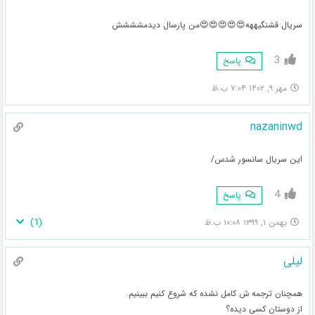
سریال قشنگیههه😍😍😍😍😍من پارسال دیدمشششش
3
پاسخ
مهر ۹, ۱۴۰۲ ۷:۰۴ ب.ظ
nazaninwd
این سریال سانسور شدس/
4
پاسخ
)
1
(
بهمن ۱, ۱۳۹۹ ۱۰:۰۸ ب.ظ
لیلی
همچنان ترجمه ش کامل نشده که شروع کنیم ببینیم.
از دوستان کسی دیده؟