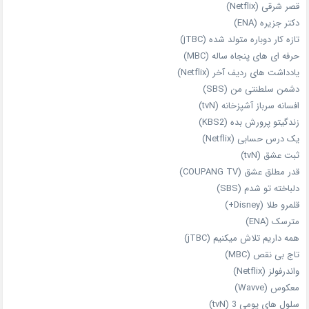
قصر شرقی (Netflix)
دکتر جزیره (ENA)
تازه‌ کار دوباره‌ متولد شده (jTBC)
حرفه‌ ای‌ های پنجاه‌ ساله (MBC)
یادداشت‌ های ردیف آخر (Netflix)
دشمن سلطنتی من (SBS)
افسانه سرباز آشپزخانه (tvN)
زندگیتو پرورش بده (KBS2)
یک درس حسابی (Netflix)
ثبت عشق (tvN)
قدر مطلق عشق (COUPANG TV)
دلباخته تو شدم (SBS)
قلمرو طلا (Disney+)
مترسک (ENA)
همه داریم تلاش میکنیم (jTBC)
تاج بی‌ نقص (MBC)
واندرفولز (Netflix)
معکوس (Wavve)
سلول های یومی 3 (tvN)