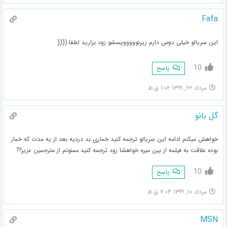
Fafa
این سریالو خیلی دوس دارم زیرنووووویسشو زود بزارید لطفا:((((
10
پاسخ
مرداد ۲۲, ۱۳۹۹ ۱:۰۲ ق.ظ
گل بانو
خواهش میکنم ادامه این سریالو ترجمه کنید خماری بد دردیه بعد از یه مدت که خمار
بوده علاقت به فیلمه از بین میره خواهشا زود ترجمه کنید ممنونم از مترجمین عزیز??
10
پاسخ
مرداد ۱۰, ۱۳۹۹ ۷:۰۴ ق.ظ
MSN