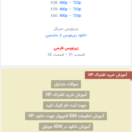
E58:
480p
–
720p
E59:
480p
–
720p
E60:
480p
–
720p
.
زیرنویس سریال
دانلود زیرنویس از سابسین
.
زیرنویس فارسی
قسمت 01 – قسمت 02
آموزش خرید اشتراک VIP
سوالات متداول
آموزش خرید اشتراک VIP
جهت ثبت نام کلیک کنید
آموزش تنظیمات IDM کامپیوتر جهت دانلود VIP
آموزش دانلود در ADM موبایل