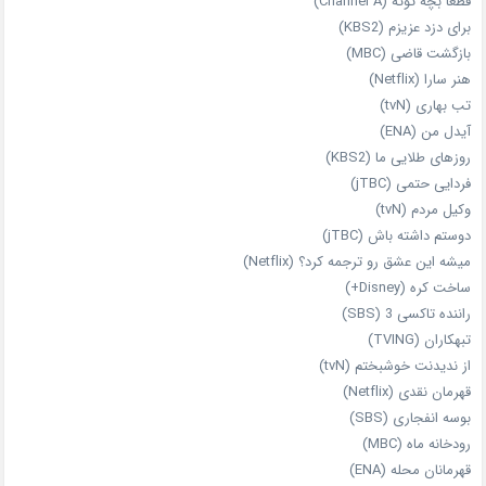
قطعا بچه توئه (Channel A)
برای دزد عزیزم (KBS2)
بازگشت قاضی (MBC)
هنر سارا (Netflix)
تب بهاری (tvN)
آیدل من (ENA)
روزهای طلایی ما (KBS2)
فردایی حتمی (jTBC)
وکیل مردم (tvN)
دوستم داشته باش (jTBC)
میشه این عشق رو ترجمه کرد؟ (Netflix)
ساخت کره (Disney+)
راننده تاکسی 3 (SBS)
تبهکاران (TVING)
از ندیدنت خوشبختم (tvN)
قهرمان نقدی (Netflix)
بوسه انفجاری (SBS)
رودخانه ماه (MBC)
قهرمانان محله (ENA)