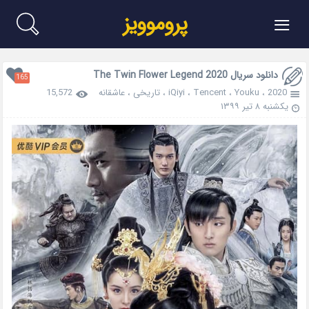
≡
پروموویز
دانلود سریال The Twin Flower Legend 2020
165
2020
،
Youku
،
Tencent
،
iQiyi
،
تاریخی
،
عاشقانه
15,572
یکشنبه ۸ تیر ۱۳۹۹