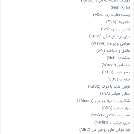
دوست دخترم یه مرده! (KBS2)
اِما (Netflix)
پست فطرت (Disney+)
ناقص‌ها (ENA)
قانون و شهر (tvN)
برای برادران ایگل (KBS2)
عوضی و پولدار (Wavve)
عاشق و دلباخته (tvN)
ماشه (Netflix)
خط اس (Wavve)
پسر خوب (jTBC)
فیلم ما (SBS)
اولین شب با دوک (KBS2)
سالن هولمز (ENA)
شکارچی با تیغ جراحی (Disney+)
بهار جوانی (SBS)
سئول نانوشته‌ی ما (tvN)
بازی مرکب 3 (Netflix)
اوه موکل های روحی من (MBC)