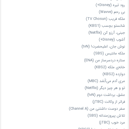
رود تیره (Disney+)
بی‌ رحم (Wavve)
ملکه فریب (TV Chosun)
شانستو بچسب (KBS1)
جینی، آرزو کن (Netflix)
آشوب (Disney+)
نوش جان، اعلیحضرت! (tvN)
ملکه‌ مانتیس (SBS)
ستاره دردسرساز من (ENA)
خانه‌ی ملکه (KBS2)
دوازده (KBS2)
مری آدم می‌کُشد (MBC)
تو و هر چیز دیگر (Netflix)
عشق، برداشت دوم (tvN)
فراتر از وکالت (jTBC)
سفر دوست‌ داشتنی من (Channel A)
تلاش پیروزمندانه (SBS)
مرد خوب (jTBC)