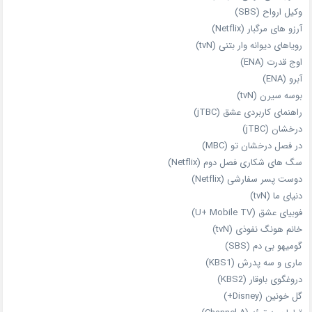
وکیل ارواح (SBS)
آرزو های مرگبار (Netflix)
رویاهای دیوانه‌ وار بتنی (tvN)
اوج قدرت (ENA)
آبرو (ENA)
بوسه سیرن (tvN)
راهنمای کاربردی عشق (jTBC)
درخشان (jTBC)
در فصل درخشان تو (MBC)
سگ های شکاری فصل دوم (Netflix)
دوست‌ پسر سفارشی (Netflix)
دنیای ما (tvN)
فوبیای عشق (U+ Mobile TV)
خانم هونگ نفوذی (tvN)
گومیهو بی دم (SBS)
ماری و سه پدرش (KBS1)
دروغگوی باوقار (KBS2)
گل خونین (Disney+)