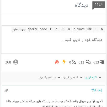
دیدگاه
1124
360
0
511
613
تازه ترین
قدیمی ترین
پر امتیازترین
하디세
ته ری تو این سریال واقعا شاهکار بود، هر سریالی که بازی میکنه و ازش میبینم واقعا
میگم بهتر از این نمیشه ولی باز میبینم بهتر از قبله حتی.