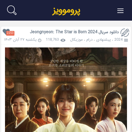
≡
پروموویز
دانلود سریال Jeongnyeon: The Star is Born 2024
2253
2024
،
پیشنهادی
،
درام
،
موزیکال
118,763
یکشنبه ۲۷ آبان ۱۴۰۳