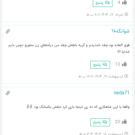
4
پاسخ
خرداد ۱۷, ۱۴۰۴ ۸:۱۱ ب.ظ
شوانگه🦄
فوق العاده بود.چقد خندیدم و گریه باهاش.چقد من دراماهای زن محورو دوس دارم
خدایا.🩷
13
پاسخ
اردیبهشت ۱۹, ۱۴۰۴ ۱۲:۲۰ ب.ظ
neda71
واقعا با این شاهکاری که ته ری اینجا بازی کرد حقش بکسانگ بود ✌✌
23
پاسخ
اردیبهشت ۱۸, ۱۴۰۴ ۳:۱۴ ق.ظ