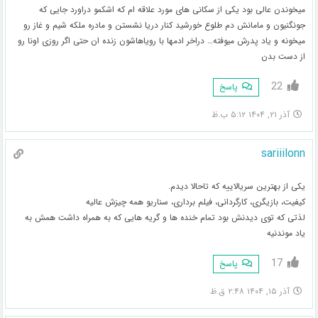
میخوندن عالی بود یکی از سکانی های مورد علاقه ام که اشکمو دراورد جایی که
جونگنیون و مامانش دم طلوع خورشید کنار دریا نشستن و مادره ملکه شیم و غاز رو
میخونه و یاد پدرش میوفته… دراخر ادمها با رویاهاشون زنده ان حتی اگر روزی اونا رو
از دست بدن
22
پاسخ
آذر ۲۱, ۱۴۰۴ ۵:۱۲ ب.ظ
sariiilonn
یکی از بهترین سریالاییه که تاحالا دیدم.
کیفیت، بازیگری، کارگردانی، فیلم برداری، سناریو همه چیزش عالیه
لذتی که توی دیدنش بود تمام خنده ها و گریه هایی که به همراه داشت همش به
یاد موندنیه
17
پاسخ
آذر ۱۵, ۱۴۰۴ ۲:۴۸ ق.ظ