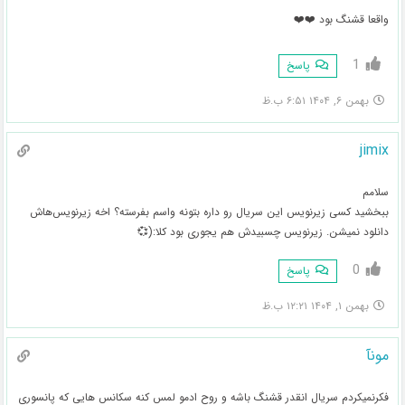
واقعا قشنگ بود ❤️❤️
1
پاسخ
بهمن ۶, ۱۴۰۴ ۶:۵۱ ب.ظ
jimix
سلامم
ببخشید کسی زیرنویس این سریال رو داره بتونه واسم بفرسته؟ اخه زیرنویس‌هاش
دانلود نمیشن. زیرنویس چسبیدش هم یجوری بود کلا:(💞
0
پاسخ
بهمن ۱, ۱۴۰۴ ۱۲:۲۱ ب.ظ
مونآ
فکرنمیکردم سریال انقدر قشنگ باشه و روح ادمو لمس کنه سکانس هایی که پانسوری