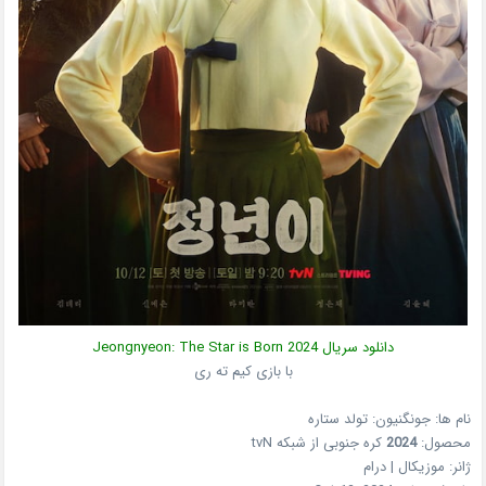
دانلود سریال
2024
Jeongnyeon: The Star is Born
با بازی کیم ته ری
نام ها: جونگنیون: تولد ستاره
محصول:
2024
کره جنوبی
از شبکه
tvN
ژانر:
موزیکال | درام