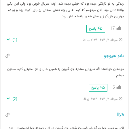
زندگی به تو نارنگی میده بود که خیلی دیده شد. اونم سریال خوبی بود ولی این یکی
واقعا عالی بود. الان میفهمم که کیم ته ری چه نقش سختی رو بازی کرده بود و برنده
بهترین بازیگر زن سال شدن واقعا حقش بود.
17
پاسخ
)
1
(
مرداد ۷, ۱۴۰۴ ۷:۳۶ ب.ظ
بانو هیوجو
دوستان خواهشا اگه سریالی مشابه جونگنیون با همین حال و هوا معرفی کنید ممنون
میشم
5
پاسخ
)
2
(
مرداد ۷, ۱۴۰۴ ۹:۵۴ ق.ظ
Ilya
الان میفهمم چرا در آخرای قسمت ششم جونگنیون در اون صحنه چرا احساساتی شد