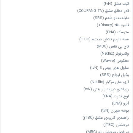
ثبت عشق (tvN)
قدر مطلق عشق (COUPANG TV)
دلباخته تو شدم (SBS)
قلمرو طلا (Disney+)
مترسک (ENA)
همه داریم تلاش میکنیم (jTBC)
تاج بی‌ نقص (MBC)
واندرفولز (Netflix)
معکوس (Wavve)
سلول های یومی 3 (tvN)
وکیل ارواح (SBS)
آرزو های مرگبار (Netflix)
رویاهای دیوانه‌ وار بتنی (tvN)
اوج قدرت (ENA)
آبرو (ENA)
بوسه سیرن (tvN)
راهنمای کاربردی عشق (jTBC)
درخشان (jTBC)
در فصل درخشان تو (MBC)