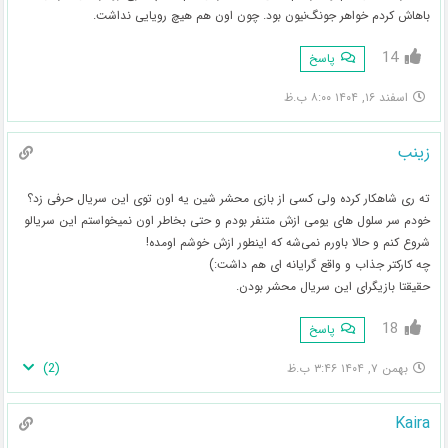
باهاش کردم خواهر جونگ‌نیون بود. چون اون هم هیچ رویایی نداشت.
14
پاسخ
اسفند ۱۶, ۱۴۰۴ ۸:۰۰ ب.ظ
زینب
ته ری شاهکار کرده ولی کسی از بازی محشر شین یه اون توی این سریال حرفی زد؟
خودم سر سلول های یومی ازش متنفر بودم و حتی بخاطر اون نمیخواستم این سریالو
شروع کنم و حالا باورم نمی‌شه که اینطور ازش خوشم اومده!
چه کارکتر جذاب و واقع گرایانه ای هم داشت:)
حقیقتا بازیگرای این سریال محشر بودن.
18
پاسخ
)
2
(
بهمن ۷, ۱۴۰۴ ۳:۴۶ ب.ظ
Kaira