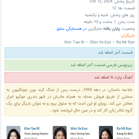
تاریخ پخش:
Oct 12, 2024
قسمت ها:
12
روز های پخش:
شنبه و یکشنبه
مدت زمان: 1 ساعت و 10 دقیقه
وضعیت:
پایان یافته
جایگزین
در همسایگی عشق
بازیگران:
Kim Tae Ri – Shin Ye Eun – Ra Mi Ran
قسمت آخر اضافه شد.
زیرنویس فارسی قسمت آخر اضافه شد.
آهنگ پارت 6 اضافه شد.
خلاصه داستان: در دهه 1950، درست پس از جنگ کره، یون جونگنیون به
سختی از طریق فروش صدف به همراه مادرش در شهر بندری موکپو امرار
معاش می کند. رویای او این است که به سئول برود و به عنوان بازیگر برای یک
گروه تئاتر زنان کار کند و در عین حال ثروتمند شود…
.