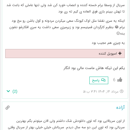
سریال از وسطا برام خسته کننده و اعصاب خورد کن شد ولی تنها عاملی که باعث شد
تا تهش ببینم بازی فوق العاده ی کیم ته ری بود
اینکه یه سری نقشا مثل اوک کیونگ سعی میکردن مردونه و کول باشن رو مخ بود
برام.😂 بنظرم کارگردان فمینیسم بود و زیرمیزی سعی داشت یه سری افکارشو نشون
بده😑
یه چیزی هم عجیب بود
اسپویل کننده
یکم این تیکه هاش ماست مالی بود انگار
6
پاسخ
)
2
(
مرداد ۱۴, ۱۴۰۴ ۳:۴۱ ب.ظ
آزاده
از اون سریالایی بود که توی دانلودش شک داشتم ولی الان میتونم بگم بهترین
سریالی بود که توی این دو سه سال دیدم. سریالش خیلی خیلی بهتر از سریال وقتی