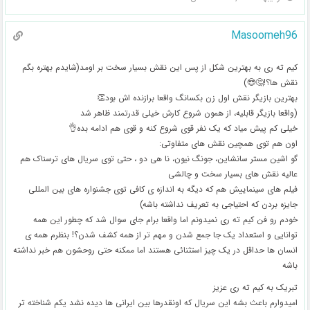
Masoomeh96
کیم ته ری به بهترین شکل از پس این نقش بسیار سخت بر اومد(شایدم بهتره بگم
نقش ها؟!🤔😎)
بهترین بازیگر نقش اول زن بکسانگ واقعا برازنده اش بود👏
(واقعا بازیگر قابلیه، از همون شروع کارش خیلی قدرتمند ظاهر شد
خیلی کم پیش میاد که یک نفر قوی شروع کنه و قوی هم ادامه بده👌
اون هم توی همچین نقش های متفاوتی:
گو اشین مستر سانشاین، جونگ نیون، نا هی دو ، حتی توی سریال های ترسناک هم
عالیه نقش های بسیار سخت و چالشی
فیلم های سینماییش هم که دیگه به اندازه ی کافی توی جشنواره های بین المللی
جایزه بردن که احتیاجی به تعریف نداشته باشه)
خودم رو فن کیم ته ری نمیدونم اما واقعا برام جای سوال شد که چطور این همه
توانایی و استعداد یک جا جمع شدن و مهم تر از همه کشف شدن؟! بنظرم همه ی
انسان ها حداقل در یک چیز استثنائی هستند اما ممکنه حتی روحشون هم خبر نداشته
باشه
تبریک به کیم ته ری عزیز
امیدوارم باعث بشه این سریال که اونقدرها بین ایرانی ها دیده نشد یکم شناخته تر