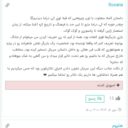
Roxana
داستان کاملا متفاوت با اون چیزهایی که قبلا توی کی دراما دیدیم👏
چقدر خوبه که کی دراما مارو تا این حد با فرهنگ و تاریخ کره آشنا میکنه، از زمان
استعمار ژاپن گرفته تا پانسوری و گوک گوک.
بازی بازیگرها فوق العاده بود، همه از کیم تِه ری تعریف کردن من میخوام از جانگ
یونچه تعریف کنم که واقعا تونسته بود شخصیت یک بازیگر نقش شاهزاده رو در بیاره
و همونطوری که قلب فن هاش رو داخل داستان سریال تسخیر کرده بود، مخاطب
خارج سریال که ما باشیم رو هم تحت تاثیر قرار میداد و من گاهی به شک میوفتادم
که دختره!
از نکات جالب دیگه این سریال نشون دادن اجرای تئاترشون بود که حس میکردیم ما
هم همراه تماشاچی ها داریم یک تئاتر رو تماشا میکنیم ❤️
اسپویل کننده
15
پاسخ
مهر ۵, ۱۴۰۴ ۴:۰۱ ب.ظ
هلیوم