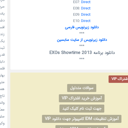
E07:
Direct
حرفه
E08:
Direct
یادد
E09:
Direct
دشم
E10:
Direct
افسا
دانلود زیرنویس فارسی
***
زندگ
دانلود زیرنویس از سایت سابسین
یک د
***
ثبت 
دانلود برنامه EXOs Showtime 2013
قدر م
***
دلبا
قلمرو 
بهار
راک VIP
مترس
سوالات متداول
همه 
تاج 
آموزش خرید اشتراک VIP
واندرف
جهت ثبت نام کلیک کنید
معکوس
سلول
آموزش تنظیمات IDM کامپیوتر جهت دانلود VIP
وکیل