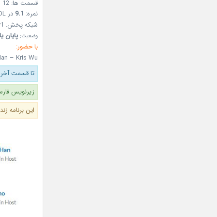
قسمت ها: 12
نمره:
9.1
در MDL
شبکه پخش: MBC every1
پایان ی
وضعیت:
با حضور:
Han – Kris Wu
تا قسمت آخر 
زیرنویس فارس
این برنامه زن