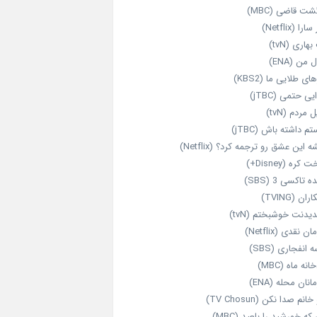
شت قاضی (MBC)
را (Netflix)
هاری (tvN)
 من (ENA)
ای طلایی ما (KBS2)
یی حتمی (jTBC)
 مردم (tvN)
م داشته باش (jTBC)
 این عشق رو ترجمه کرد؟ (Netflix)
کره (Disney+)
ه تاکسی 3 (SBS)
ران (TVING)
دیدنت خوشبختم (tvN)
ن نقدی (Netflix)
 انفجاری (SBS)
انه ماه (MBC)
انان محله (ENA)
انم صدا نکن (TV Chosun)
که خورشید را بلعید (MBC)