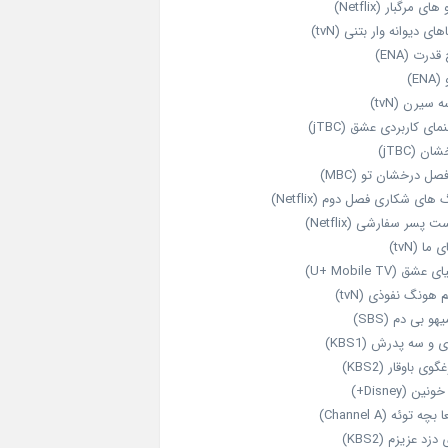
های مرگبار (Netflix)
های دیوانه‌ وار بتنی (tvN)
قدرت (ENA)
ENA)
 سیرن (tvN)
مای کاربردی عشق (jTBC)
ان (jTBC)
صل درخشان تو (MBC)
ای شکاری فصل دوم (Netflix)
‌ پسر سفارشی (Netflix)
 ما (tvN)
 عشق (U+ Mobile TV)
 هونگ نفوذی (tvN)
هو بی دم (SBS)
 و سه پدرش (KBS1)
گوی باوقار (KBS2)
نین (Disney+)
بچه توئه (Channel A)
 دزد عزیزم (KBS2)