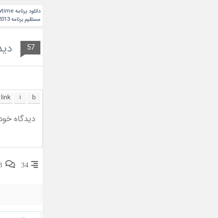
دانلود برنامه EXO's Showtime
مستقیم برنامه EXOs Showtime 2013
دید
57
3
34