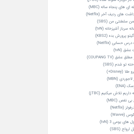
‌ ای‌ های پنجاه‌ ساله (MBC)
اشت‌ های ردیف آخر (Netflix)
ن سلطنتی من (SBS)
نه سرباز آشپزخانه (tvN)
یتو پرورش بده (KBS2)
رس حسابی (Netflix)
عشق (tvN)
طلق عشق (COUPANG TV)
خته تو شدم (SBS)
طلا (Disney+)
 لاجوردی (MBN)
ک (ENA)
داریم تلاش میکنیم (jTBC)
بی‌ نقص (MBC)
ولز (Netflix)
 (Wavve)
 های یومی 3 (tvN)
 ارواح (SBS)