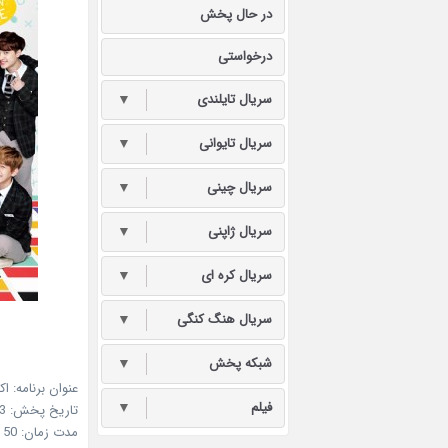
در حال پخش
درخواستی
سریال تایلندی
▼
سریال تایوانی
▼
سریال چینی
▼
سریال ژاپنی
▼
سریال کره ای
▼
سریال هنگ کنگی
▼
شبکه پخش
▼
عنوان برنامه: ا
فیلم
▼
تاریخ پخش: 28Nov, 2013 (07 آذر 92)
مدت زمان: 50 دقیقه