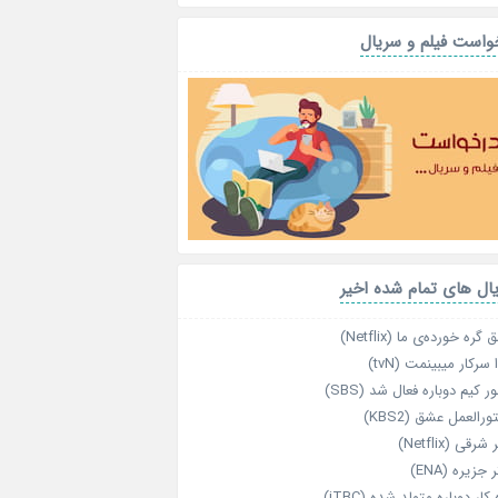
واست فیلم و سریال
ال های تمام شده اخیر
گره خورده‌ی ما (Netflix)
 سرکار میبینمت (tvN)
ر کیم دوباره فعال شد (SBS)
رالعمل عشق (KBS2)
رقی (Netflix)
 جزیره (ENA)
‌ کار دوباره‌ متولد شده (jTBC)