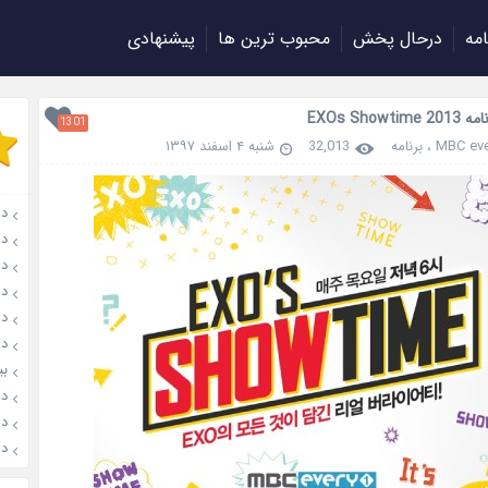
امه
درحال پخش
محبوب ترین ها
پیشنهادی
EXOs Showti
1301
MBC eve
،
برنامه
32,013
شنبه ۴ اسفند ۱۳۹۷
دانل
دان
دانل
دان
دانل
دان
بیوگ
دانلود
دانلو
دانل