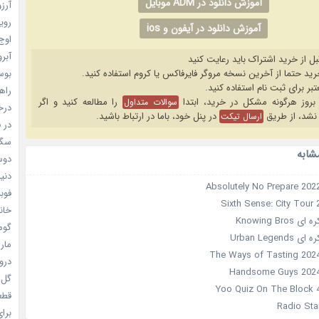
آموزش دانلود در ADM موبایل
آرزو 
رویا
آموزش دانلود در آیفون و ios
اوج 
آبرو (
بل از خرید اشتراک باید رعایت کنید
بوسه
راهن
را مطالعه کنید و اگر
سوالات متداول
درخش
نشد، از طریق
در پنل خود، باما در ارتباط باشید.
ارسال تیکت
در ف
سگ ه
شابه
دوست
دنیای
فوبیای
خانم
Knowing Bro
گومی
Urban Legen
ماری
دروغ
گل خو
قطعا 
برای