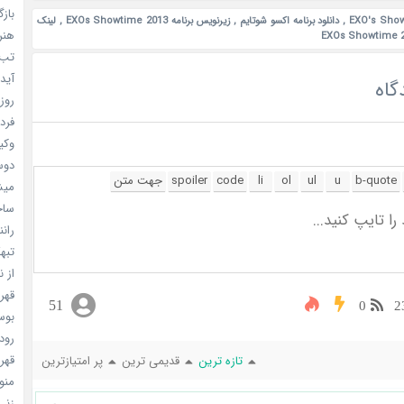
بازگ
,
دانلود برنامه اکسو شوتایم
,
زیرنویس برنامه EXOs Showtime 2013
,
لینک
هنر سا
تب ب
آیدل
گاه
روزه
فردا
وکیل
دوست
میشه
ساخت 
رانند
تبهکا
از ن
قهرما
51
0
2
بوسه
رودخ
قهرم
تازه ترین
قدیمی ترین
پر امتیازترین
منو خ
زنی 