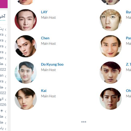
رات
🥞
a🍪
a🍪
a🍪
a🍪
an
؛
2022
an
a🍪
؛
2022
🍪!
026
🌸
؛
؛
***
سی