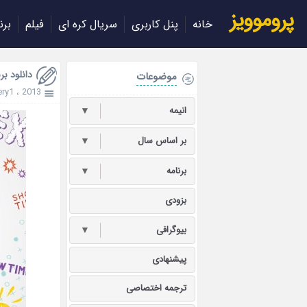
پروموویز
خانه
پنل کاربری
سریال کره ای
فیلم
برن
دانلود برنامه me 2013
موضوعات
ry1
،
2013
انیمه
▼
بر اساس سال
▼
برنامه
▼
بزودی
بیوگرافی
▼
پیشنهادی
ترجمه اختصاصی