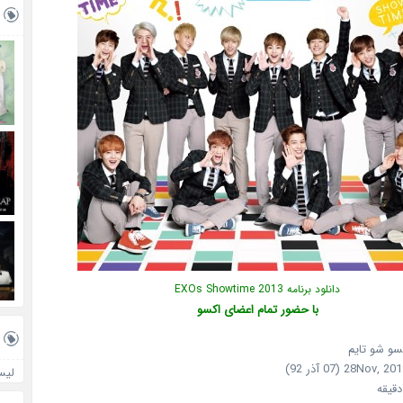
دانلود برنامه EXOs Showtime 2013
با حضور تمام اعضای اکسو
کسو شو تایم
لیس