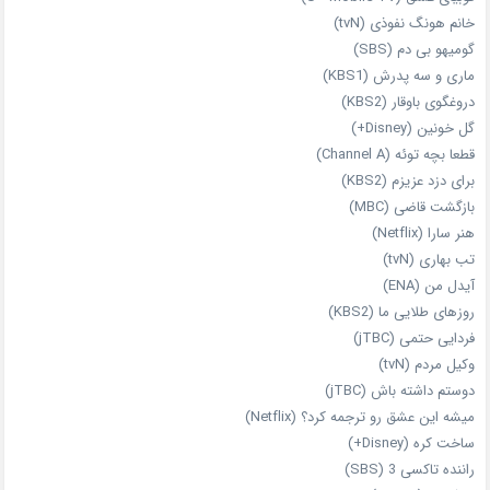
خانم هونگ نفوذی (tvN)
گومیهو بی دم (SBS)
ماری و سه پدرش (KBS1)
دروغگوی باوقار (KBS2)
گل خونین (Disney+)
قطعا بچه توئه (Channel A)
برای دزد عزیزم (KBS2)
بازگشت قاضی (MBC)
هنر سارا (Netflix)
تب بهاری (tvN)
آیدل من (ENA)
روزهای طلایی ما (KBS2)
فردایی حتمی (jTBC)
وکیل مردم (tvN)
دوستم داشته باش (jTBC)
میشه این عشق رو ترجمه کرد؟ (Netflix)
ساخت کره (Disney+)
راننده تاکسی 3 (SBS)