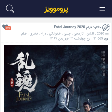
≡
پروموویز
دانلود فیلم Fatal Journey 2020
191
2020
،
اکشن
،
تاریخی
،
چینی
،
خانوادگی
،
درام
،
فانتزی
،
فیلم
11,665
چهارشنبه ۱۳ فروردین ۱۳۹۹