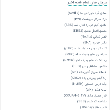
سریال های تمام شده اخیر
عشق گره خورده‌ی ما (Netflix)
فردا سرکار میبینمت (tvN)
مامور کیم دوباره فعال شد (SBS)
دستورالعمل عشق (KBS2)
قصر شرقی (Netflix)
دکتر جزیره (ENA)
تازه‌ کار دوباره‌ متولد شده (jTBC)
حرفه‌ ای‌ های پنجاه‌ ساله (MBC)
یادداشت‌ های ردیف آخر (Netflix)
دشمن سلطنتی من (SBS)
افسانه سرباز آشپزخانه (tvN)
زندگیتو پرورش بده (KBS2)
یک درس حسابی (Netflix)
ثبت عشق (tvN)
قدر مطلق عشق (COUPANG TV)
دلباخته تو شدم (SBS)
قلمرو طلا (Disney+)