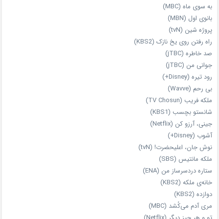
به سوی ماه (MBC)
بانوی اول (MBN)
پروژه شین (tvN)
راه رفتن روی یخ نازک (KBS2)
صد خاطره (jTBC)
جوانی من (jTBC)
رود تیره (Disney+)
بی‌ رحم (Wavve)
ملکه فریب (TV Chosun)
شانستو بچسب (KBS1)
جینی، آرزو کن (Netflix)
آشوب (Disney+)
نوش جان، اعلیحضرت! (tvN)
ملکه‌ مانتیس (SBS)
ستاره دردسرساز من (ENA)
خانه‌ی ملکه (KBS2)
دوازده (KBS2)
مری آدم می‌کُشد (MBC)
تو و هر چیز دیگر (Netflix)