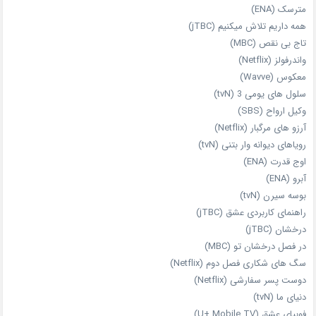
مترسک (ENA)
همه داریم تلاش میکنیم (jTBC)
تاج بی‌ نقص (MBC)
واندرفولز (Netflix)
معکوس (Wavve)
سلول های یومی 3 (tvN)
وکیل ارواح (SBS)
آرزو های مرگبار (Netflix)
رویاهای دیوانه‌ وار بتنی (tvN)
اوج قدرت (ENA)
آبرو (ENA)
بوسه سیرن (tvN)
راهنمای کاربردی عشق (jTBC)
درخشان (jTBC)
در فصل درخشان تو (MBC)
سگ های شکاری فصل دوم (Netflix)
دوست‌ پسر سفارشی (Netflix)
دنیای ما (tvN)
فوبیای عشق (U+ Mobile TV)