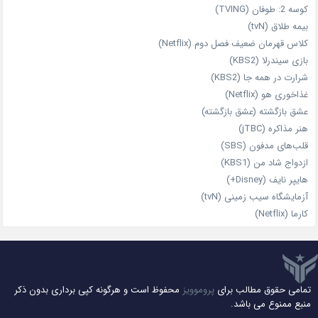
کوسه 2: طوفان (TVING)
بیمه طلاق (tvN)
کلاس قهرمان ضعیف فصل دوم (Netflix)
بازی سیندرلا (KBS2)
شرارت در همه‌ جا (KBS2)
غذاخوری هو (Netflix)
عشق بازگشته (عشق بازگشته)
هنر مذاکره (jTBC)
قلب‌های مدفون (SBS)
ازدواج شاد من (KBS1)
هایپر نایف (Disney+)
آزمایشگاه سیب‌ زمینی (tvN)
کارما (Netflix)
تمامی حقوق مطالب برای
پروموویز
محفوظ است و هرگونه کپی برداری بدون ذکر
منبع ممنوع می باشد.