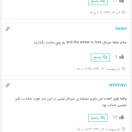
11
پاسخ
آذر ۱۳, ۱۳۹۹ ۹:۰۹ ق.ظ
helen
سلام لطفا سريال and the winter is love رو روي سايت بگذاريد
3
پاسخ
اردیبهشت ۱۷, ۱۳۹۹ ۹:۳۵ ب.ظ
annnnayi
واقعا فوق العاده اس.باورم نمیشه ی سریال چینی در این حد خوب باشه.ب طرز
عجیبی جذاب بود.
10
پاسخ
اردیبهشت ۱۷, ۱۳۹۹ ۵:۲۹ ب.ظ