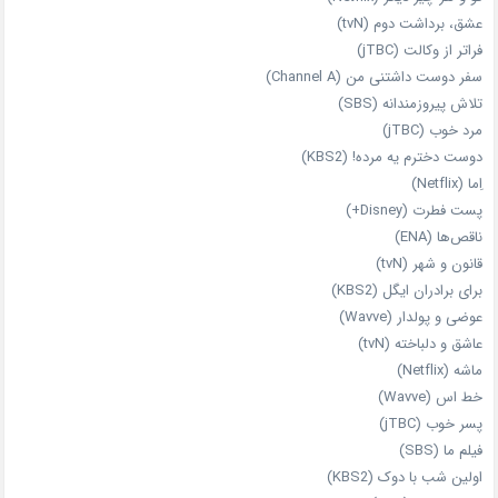
عشق، برداشت دوم (tvN)
فراتر از وکالت (jTBC)
سفر دوست‌ داشتنی من (Channel A)
تلاش پیروزمندانه (SBS)
مرد خوب (jTBC)
دوست دخترم یه مرده! (KBS2)
اِما (Netflix)
پست فطرت (Disney+)
ناقص‌ها (ENA)
قانون و شهر (tvN)
برای برادران ایگل (KBS2)
عوضی و پولدار (Wavve)
عاشق و دلباخته (tvN)
ماشه (Netflix)
خط اس (Wavve)
پسر خوب (jTBC)
فیلم ما (SBS)
اولین شب با دوک (KBS2)