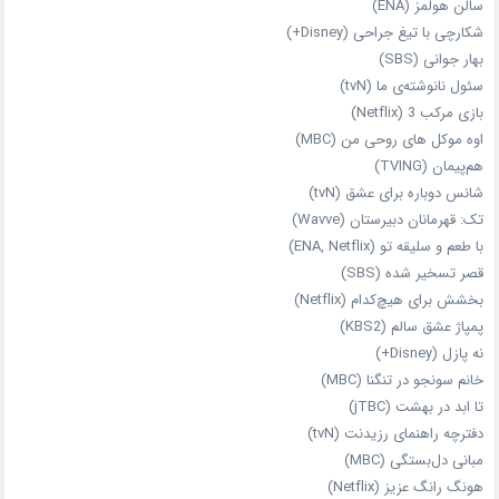
سالن هولمز (ENA)
شکارچی با تیغ جراحی (Disney+)
بهار جوانی (SBS)
سئول نانوشته‌ی ما (tvN)
بازی مرکب 3 (Netflix)
اوه موکل های روحی من (MBC)
هم‌پیمان (TVING)
شانس دوباره برای عشق (tvN)
تک: قهرمانان دبیرستان (Wavve)
با طعم و سلیقه تو (ENA, Netflix)
قصر تسخیر شده (SBS)
بخشش برای هیچ‌کدام (Netflix)
پمپاژ عشق سالم (KBS2)
نه پازل (Disney+)
خانم سونجو در تنگنا (MBC)
تا ابد در بهشت (jTBC)
دفترچه راهنمای رزیدنت (tvN)
مبانی دل‌بستگی (MBC)
هونگ رانگ عزیز (Netflix)