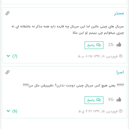
مستر
سریال های چینی عالین اما این سریال چه فایده داره همه مذکر نه عاشقانه ای نه
چیزی میخوایم چی ببینیم تو این مثلا.
-25
پاسخ
)
7
(
فروردین ۱۸, ۱۳۹۹ ۸:۲۵ ب.ظ
اسرا
????? یعنی هیچ کس سریال چینی دوست ندارن؟ دقییییقن مثل من????
-95
پاسخ
)
6
(
فروردین ۱۵, ۱۳۹۹ ۴:۴۲ ق.ظ