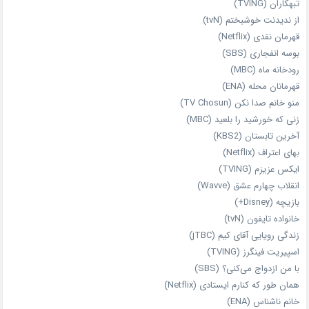
تبهکاران (TVING)
از ندیدنت خوشبختم (tvN)
قهرمان نقدی (Netflix)
بوسه انفجاری (SBS)
رودخانه ماه (MBC)
قهرمانان محله (ENA)
منو خانم صدا نکن (TV Chosun)
زنی که خورشید را بلعید (MBC)
آخرین تابستان (KBS2)
بهای اعتراف (Netflix)
ایکس عزیزم (TVING)
انقلاب چهارم عشق (Wavve)
بازیچه (Disney+)
خانواده تایفون (tvN)
زندگی رویایی آقای کیم (jTBC)
اسپیریت فینگرز (TVING)
با من ازدواج می‌کنی؟ (SBS)
همان‌ طور که کنارم ایستادی (Netflix)
خانم ناشناس (ENA)