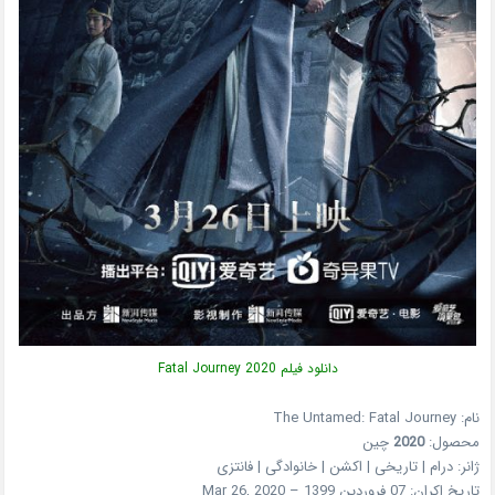
دانلود فیلم Fatal Journey 2020
نام: The Untamed: Fatal Journey
محصول:
2020
چین
ژانر: درام | تاریخی | اکشن | خانوادگی | فانتزی
تاریخ اکران: 07 فروردین 1399 – Mar 26, 2020