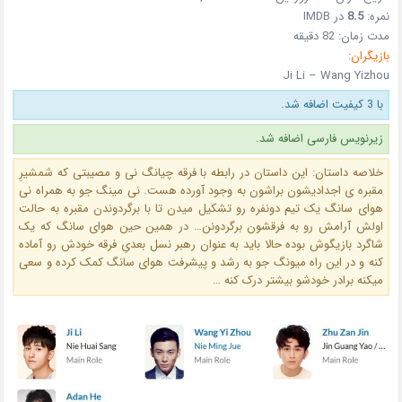
نمره:
8.5
در IMDB
مدت زمان: 82 دقیقه
بازیگران:
Ji Li – Wang Yizhou
با 3 کیفیت اضافه شد.
زیرنویس فارسی اضافه شد.
خلاصه داستان: این داستان در رابطه با فرقه چیانگ نی و مصیبتی که شمشیرِ
مقبره ی اجدادیشون براشون به وجود آورده هست. نی مینگ جو به همراه نی
هوای سانگ یک تیم دونفره رو تشکیل میدن تا با برگردوندن مقبره به حالت
اولش آرامش رو به فرقشون برگردونن… در همین حین هوای سانگ که یک
شاگرد بازیگوش بوده حالا باید به عنوان رهبر نسل بعدیِ فرقه خودش رو آماده
کنه و در این راه میونگ جو به رشد و پیشرفت هوای سانگ کمک کرده و سعی
میکنه برادر خودشو بیشتر درک کنه …