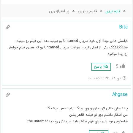
تازه ترین
قدیمی ترین
پر امتیازترین
Bita
فیلمش عالی بود!! اول خود سریال Untamed رو ببینید بعد این فیلم رو ببینید.
قشنگگگگگگ یکی از اصلی ترین سوالات سریال Untamed رو ته همین فیلم جوابش
رو پیدا میکنید
5
پاسخ
دی ۲۸, ۱۳۹۹ ۸:۰۶ ب.ظ
Ahgase
چقد جای خالی لان جان و وی یینگ اینجا حس میشد??
من انتظار داشتم یهو تو فیلمه ظاهر بشن
فیلم‌خوبی بود،ولی برای فهم بیشتر باید سریالش رو دیدthe untamed