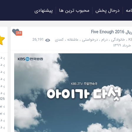
امه
درحال پخش
محبوب ترین ها
پیشنهادی
Five Enoug
244
K
،
خانوادگی
،
درام
،
درخواستی
،
عاشقانه
،
کمدی
26,191
دان
دانل
دانل
دانل
دانل
026
بیو
بیوگ
دانل
دانل