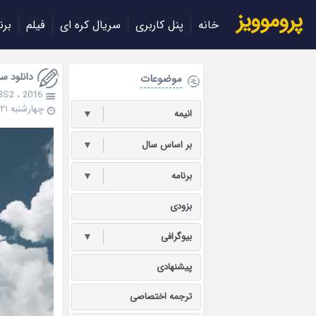
پروموویز
خانه
پنل کاربری
سریال کره ای
فیلم
برن
دانلود سریال h 2016
موضوعات
BS2
،
2016
چهارشنبه ۲۱ خرداد ۱۳۹۹
انیمه
▼
بر اساس سال
▼
برنامه
▼
بزودی
بیوگرافی
▼
پیشنهادی
ترجمه اختصاصی