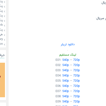
پن
یال
:
پن
پن
پن
 سریال
:
پن
hh
پن
هی
ary
n🌙
دانلود تریلر
.
لینک مستقیم
درخ
E01:
540p
–
720p
E02:
540p
–
720p
E03:
540p
–
720p
E04:
540p
–
720p
E05:
540p
–
720p
E06:
540p
–
720p
E07:
540p
–
720p
E08:
540p
–
720p
E09:
540p
–
720p