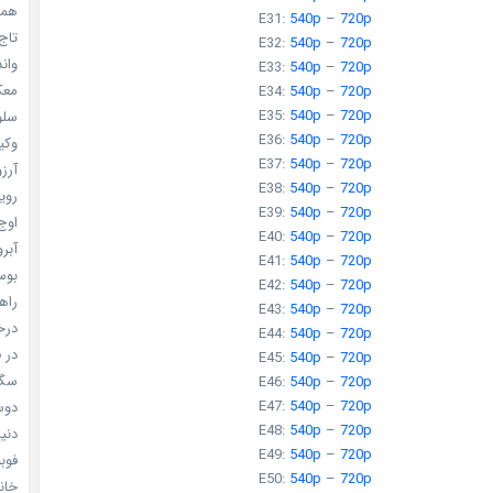
همه 
E31:
540p
–
720p
تاج 
E32:
540p
–
720p
واندرف
E33:
540p
–
720p
معکوس
E34:
540p
–
720p
E35:
540p
–
720p
سلول
E36:
540p
–
720p
وکیل
E37:
540p
–
720p
آرزو 
E38:
540p
–
720p
رویا
E39:
540p
–
720p
اوج 
E40:
540p
–
720p
آبرو (
E41:
540p
–
720p
بوسه
E42:
540p
–
720p
راهن
E43:
540p
–
720p
درخش
E44:
540p
–
720p
در ف
E45:
540p
–
720p
سگ ه
E46:
540p
–
720p
E47:
540p
–
720p
دوست
E48:
540p
–
720p
دنیای
E49:
540p
–
720p
فوبیای
E50:
540p
–
720p
خانم