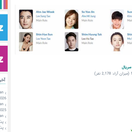
سریال
آخر
an
2026
an
025
an
پن
پن
: