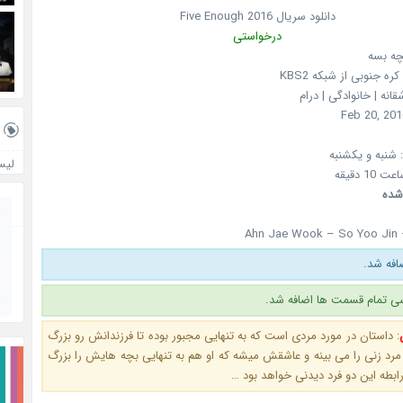
دانلود سریال
2016
Five Enough
درخواستی
چه بسه
کره جنوبی
از شبکه
KBS2
انه | خانوادگی | درام
Feb 20, 201
شنبه و یکشنبه
لیس
شده
Ahn Jae Wook – So Yoo Jin
فه شد.
ی تمام قسمت ها اضافه شد.
:
داستان در مورد مردی است که به تنهایی مجبور بوده تا فرزندانش رو بزرگ
مرد زنی را می بینه و عاشقش میشه که او هم به تنهایی بچه هایش را بزرگ
ابطه این دو فرد دیدنی خواهد بود …