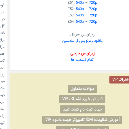
E51:
540p
–
720p
گومی
E52:
540p
–
720p
ماری
E53:
540p
–
720p
دروغ
E54:
540p
–
720p
گل خو
.
قطعا 
زیرنویس سریال
برای
دانلود زیرنویس از سابسین
بازگ
.
زیرنویس فارسی
هنر سا
تمام قسمت ها
تب ب
آیدل
روزه
راک VIP
فردا
وکیل
سوالات متداول
دوست
آموزش خرید اشتراک VIP
میشه
ساخت 
جهت ثبت نام کلیک کنید
رانند
آموزش تنظیمات IDM کامپیوتر جهت دانلود VIP
تبهکا