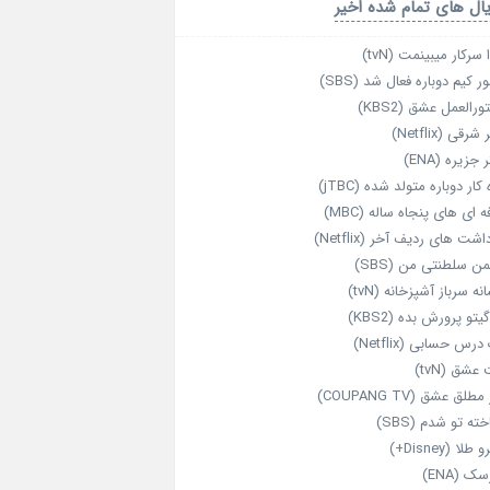
ال های تمام شده اخیر
 سرکار میبینمت (tvN)
ر کیم دوباره فعال شد (SBS)
رالعمل عشق (KBS2)
رقی (Netflix)
 جزیره (ENA)
‌ کار دوباره‌ متولد شده (jTBC)
‌ ای‌ های پنجاه‌ ساله (MBC)
اشت‌ های ردیف آخر (Netflix)
ن سلطنتی من (SBS)
نه سرباز آشپزخانه (tvN)
یتو پرورش بده (KBS2)
رس حسابی (Netflix)
عشق (tvN)
طلق عشق (COUPANG TV)
خته تو شدم (SBS)
طلا (Disney+)
ک (ENA)