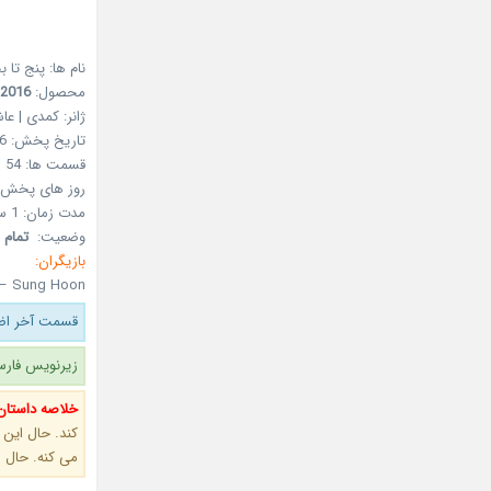
نام ها:
پنج تا ب
محصول:
2016
ژانر:
کمدی | عاشق
تاریخ پخش:
6
قسمت ها:
54
روز های پخش:
مدت زمان:
1 ساعت 10 دقیقه
وضعیت:
تمام 
بازیگران:
 – Sung Hoon
قسمت آخر اضا
زیرنویس فارس
خلاصه داستان
کند. حال این 
می کنه. حال ر