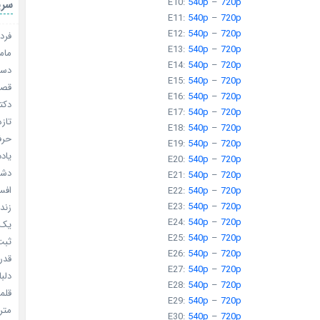
E10:
540p
–
720p
سری
E11:
540p
–
720p
E12:
540p
–
720p
فردا
E13:
540p
–
720p
مامو
E14:
540p
–
720p
دستو
E15:
540p
–
720p
قصر ش
E16:
540p
–
720p
دکتر
E17:
540p
–
720p
تازه
E18:
540p
–
720p
حرفه
E19:
540p
–
720p
یادد
E20:
540p
–
720p
دشم
E21:
540p
–
720p
افسا
E22:
540p
–
720p
E23:
540p
–
720p
زندگ
E24:
540p
–
720p
یک د
E25:
540p
–
720p
ثبت 
E26:
540p
–
720p
قدر م
E27:
540p
–
720p
دلبا
E28:
540p
–
720p
قلمرو 
E29:
540p
–
720p
مترس
E30:
540p
–
720p