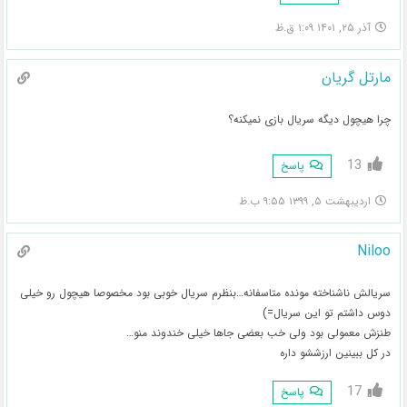
آذر ۲۵, ۱۴۰۱ ۱:۰۹ ق.ظ
مارتل گریان
چرا هیچول دیگه سریال بازی نمیکنه؟
13
پاسخ
اردیبهشت ۵, ۱۳۹۹ ۹:۵۵ ب.ظ
Niloo
سریالش ناشناخته مونده متاسفانه…بنظرم سریال خوبی بود مخصوصا هیچول رو خیلی
دوس داشتم تو این سریال=)
طنزش معمولی بود ولی خب بعضی جاها خیلی خندوند منو…
در کل ببینین ارزششو داره
17
پاسخ