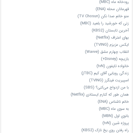
رودخانه ماه (MBC)
قهرمانان محله (ENA)
منو خانم صدا نکن (TV Chosun)
زنی که خورشید را بلعید (MBC)
آخرین تابستان (KBS2)
بهای اعتراف (Netflix)
ایکس عزیزم (TVING)
انقلاب چهارم عشق (Wavve)
بازیچه (Disney+)
خانواده تایفون (tvN)
زندگی رویایی آقای کیم (jTBC)
اسپیریت فینگرز (TVING)
با من ازدواج می‌کنی؟ (SBS)
همان‌ طور که کنارم ایستادی (Netflix)
خانم ناشناس (ENA)
به سوی ماه (MBC)
بانوی اول (MBN)
پروژه شین (tvN)
راه رفتن روی یخ نازک (KBS2)