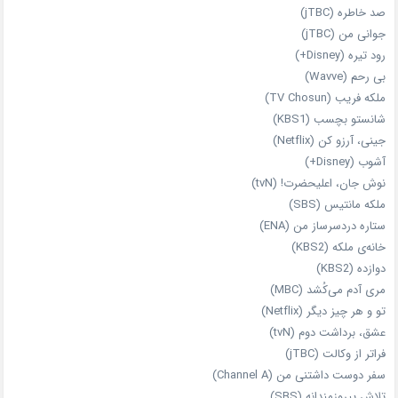
صد خاطره (jTBC)
جوانی من (jTBC)
رود تیره (Disney+)
بی‌ رحم (Wavve)
ملکه فریب (TV Chosun)
شانستو بچسب (KBS1)
جینی، آرزو کن (Netflix)
آشوب (Disney+)
نوش جان، اعلیحضرت! (tvN)
ملکه‌ مانتیس (SBS)
ستاره دردسرساز من (ENA)
خانه‌ی ملکه (KBS2)
دوازده (KBS2)
مری آدم می‌کُشد (MBC)
تو و هر چیز دیگر (Netflix)
عشق، برداشت دوم (tvN)
فراتر از وکالت (jTBC)
سفر دوست‌ داشتنی من (Channel A)
تلاش پیروزمندانه (SBS)