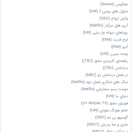
معکوس (Wavve)
سلول های یومی 3 (tvN)
وکیل ارواح (SBS)
آرزو های مرگبار (Netflix)
رویاهای دیوانه‌ وار بتنی (tvN)
اوج قدرت (ENA)
آبرو (ENA)
بوسه سیرن (tvN)
راهنمای کاربردی عشق (jTBC)
درخشان (jTBC)
در فصل درخشان تو (MBC)
سگ های شکاری فصل دوم (Netflix)
دوست‌ پسر سفارشی (Netflix)
دنیای ما (tvN)
فوبیای عشق (U+ Mobile TV)
خانم هونگ نفوذی (tvN)
گومیهو بی دم (SBS)
ماری و سه پدرش (KBS1)
دروغگوی باوقار (KBS2)