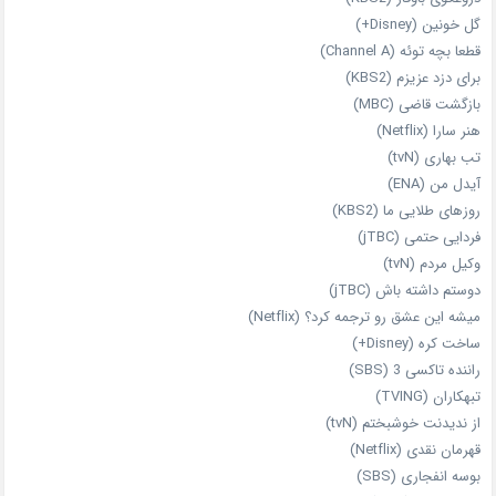
گل خونین (Disney+)
قطعا بچه توئه (Channel A)
برای دزد عزیزم (KBS2)
بازگشت قاضی (MBC)
هنر سارا (Netflix)
تب بهاری (tvN)
آیدل من (ENA)
روزهای طلایی ما (KBS2)
فردایی حتمی (jTBC)
وکیل مردم (tvN)
دوستم داشته باش (jTBC)
میشه این عشق رو ترجمه کرد؟ (Netflix)
ساخت کره (Disney+)
راننده تاکسی 3 (SBS)
تبهکاران (TVING)
از ندیدنت خوشبختم (tvN)
قهرمان نقدی (Netflix)
بوسه انفجاری (SBS)