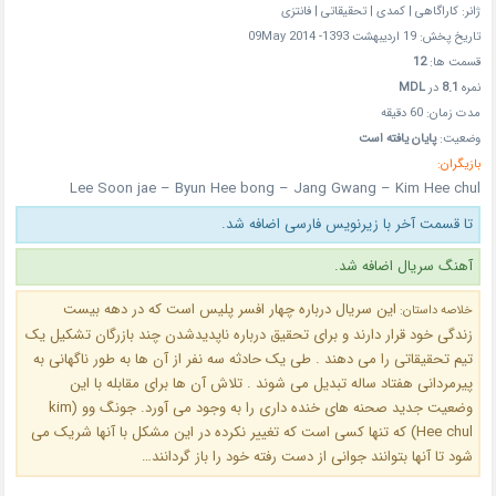
ژانر: کاراگاهی | کمدی | تحقیقاتی | فانتزی
تاریخ پخش: 19 اردیبهشت 1393- 09May 2014
قسمت ها:
12
نمره
8.1
در
MDL
مدت زمان: 60 دقیقه
وضعیت:
پایان یافته است
بازیگران:
Lee Soon jae – Byun Hee bong – Jang Gwang – Kim Hee chul
تا قسمت آخر با زیرنویس فارسی اضافه شد.
آهنگ سریال اضافه شد.
این سریال درباره چهار افسر پلیس است که در دهه بیست
خلاصه داستان:
زندگی خود قرار دارند و برای تحقیق درباره ناپدیدشدن چند بازرگان تشکیل یک
تیم تحقیقاتی را می دهند . طی یک حادثه سه نفر از آن ها به طور ناگهانی به
پیرمردانی هفتاد ساله تبدیل می شوند . تلاش آن ها برای مقابله با این
وضعیت جدید صحنه های خنده داری را به وجود می آورد. جونگ وو (kim
Hee chul) که تنها کسی است که تغییر نکرده در این مشکل با آنها شریک می
شود تا آنها بتوانند جوانی از دست رفته خود را باز گردانند…