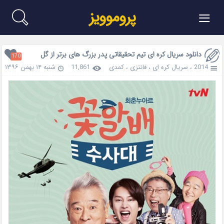
≡
پروموویز
دانلود سریال کره ای تیم تحقیقاتی پدر بزرگ های برتر از گل
170
2014
،
سریال کره ای
،
فانتزی
،
کمدی
11,861
شنبه ۱۴ بهمن ۱۳۹۶