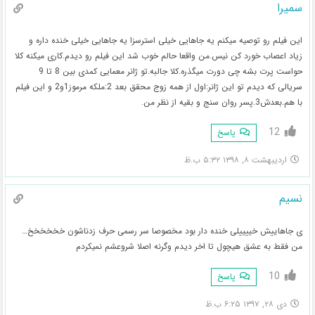
سمیرا
این فیلم رو توصیه میکنم یه جاهایی خیلی استرسزا یه جاهایی خیلی خنده داره و
زیاد اعصاب خورد کن نیس.من واقعا حالم خوب شد این فیلم رو دیدم.کاری میکنه کلا
حواست پرت بشه چی دورت میگذره.کلا جالبه.تو ژانر معمایی کمدی بین 8 تا 9
سریالی که دیدم تو این ژانر:اول از همه زوج محقق بعد 2:ملکه مرموز1و2 و این فیلم
با هم.بعدش3.پسر روان سنج و بقیه از نظر من.
12
پاسخ
اردیبهشت ۸, ۱۳۹۸ ۵:۳۲ ب.ظ
نسیم
ی جاهاییش خییییلی خنده دار بود مخصوصا سر رسمی حرف زدناشون خخخخخخ…
من فقط به عشق هیچول تا اخر دیدم وگرنه اصلا شروعشم نمیکردم
10
پاسخ
دی ۲۸, ۱۳۹۷ ۶:۲۵ ب.ظ