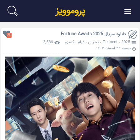
≡
پروموویز
دانلود سریال Fortune Awaits 2025
23
2025
،
Tencent
،
تخیلی
،
درام
،
کمدی
2,586
جمعه ۲۴ اسفند ۱۴۰۳