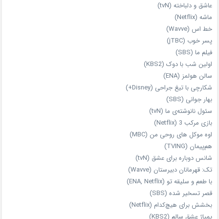
عاشق و دلباخته (tvN)
ماشه (Netflix)
خط اس (Wavve)
پسر خوب (jTBC)
فیلم ما (SBS)
اولین شب با دوک (KBS2)
سالن هولمز (ENA)
شکارچی با تیغ جراحی (Disney+)
بهار جوانی (SBS)
سئول نانوشته‌ی ما (tvN)
بازی مرکب 3 (Netflix)
اوه موکل های روحی من (MBC)
هم‌پیمان (TVING)
شانس دوباره برای عشق (tvN)
تک: قهرمانان دبیرستان (Wavve)
با طعم و سلیقه تو (ENA, Netflix)
قصر تسخیر شده (SBS)
بخشش برای هیچ‌کدام (Netflix)
پمپاژ عشق سالم (KBS2)