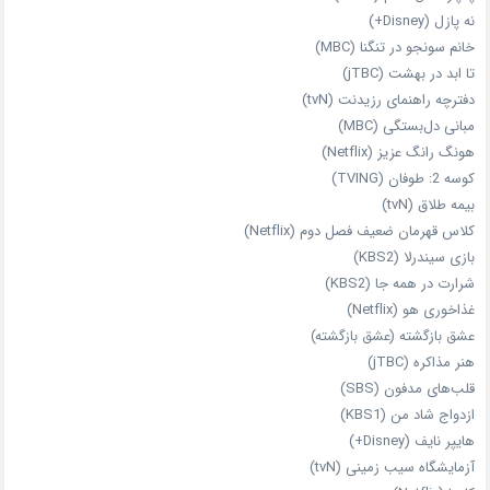
نه پازل (Disney+)
خانم سونجو در تنگنا (MBC)
تا ابد در بهشت (jTBC)
دفترچه راهنمای رزیدنت (tvN)
مبانی دل‌بستگی (MBC)
هونگ رانگ عزیز (Netflix)
کوسه 2: طوفان (TVING)
بیمه طلاق (tvN)
کلاس قهرمان ضعیف فصل دوم (Netflix)
بازی سیندرلا (KBS2)
شرارت در همه‌ جا (KBS2)
غذاخوری هو (Netflix)
عشق بازگشته (عشق بازگشته)
هنر مذاکره (jTBC)
قلب‌های مدفون (SBS)
ازدواج شاد من (KBS1)
هایپر نایف (Disney+)
آزمایشگاه سیب‌ زمینی (tvN)