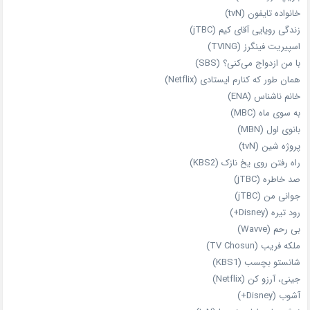
خانواده تایفون (tvN)
زندگی رویایی آقای کیم (jTBC)
اسپیریت فینگرز (TVING)
با من ازدواج می‌کنی؟ (SBS)
همان‌ طور که کنارم ایستادی (Netflix)
خانم ناشناس (ENA)
به سوی ماه (MBC)
بانوی اول (MBN)
پروژه شین (tvN)
راه رفتن روی یخ نازک (KBS2)
صد خاطره (jTBC)
جوانی من (jTBC)
رود تیره (Disney+)
بی‌ رحم (Wavve)
ملکه فریب (TV Chosun)
شانستو بچسب (KBS1)
جینی، آرزو کن (Netflix)
آشوب (Disney+)