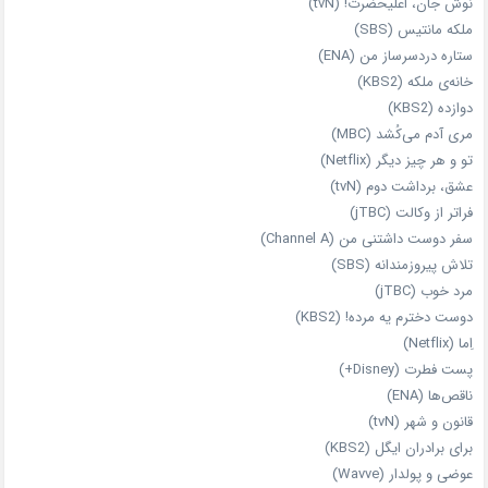
نوش جان، اعلیحضرت! (tvN)
ملکه‌ مانتیس (SBS)
ستاره دردسرساز من (ENA)
خانه‌ی ملکه (KBS2)
دوازده (KBS2)
مری آدم می‌کُشد (MBC)
تو و هر چیز دیگر (Netflix)
عشق، برداشت دوم (tvN)
فراتر از وکالت (jTBC)
سفر دوست‌ داشتنی من (Channel A)
تلاش پیروزمندانه (SBS)
مرد خوب (jTBC)
دوست دخترم یه مرده! (KBS2)
اِما (Netflix)
پست فطرت (Disney+)
ناقص‌ها (ENA)
قانون و شهر (tvN)
برای برادران ایگل (KBS2)
عوضی و پولدار (Wavve)