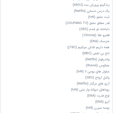
زندگیتو پرورش بده (KBS2)
یک درس حسابی (Netflix)
ثبت عشق (tvN)
قدر مطلق عشق (COUPANG TV)
دلباخته تو شدم (SBS)
قلمرو طلا (Disney+)
مترسک (ENA)
همه داریم تلاش میکنیم (jTBC)
تاج بی‌ نقص (MBC)
واندرفولز (Netflix)
معکوس (Wavve)
سلول های یومی 3 (tvN)
وکیل ارواح (SBS)
آرزو های مرگبار (Netflix)
رویاهای دیوانه‌ وار بتنی (tvN)
اوج قدرت (ENA)
آبرو (ENA)
بوسه سیرن (tvN)