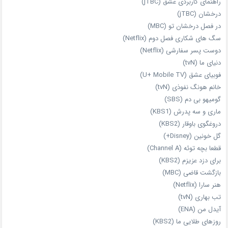
راهنمای کاربردی عشق (jTBC)
درخشان (jTBC)
در فصل درخشان تو (MBC)
سگ های شکاری فصل دوم (Netflix)
دوست‌ پسر سفارشی (Netflix)
دنیای ما (tvN)
فوبیای عشق (U+ Mobile TV)
خانم هونگ نفوذی (tvN)
گومیهو بی دم (SBS)
ماری و سه پدرش (KBS1)
دروغگوی باوقار (KBS2)
گل خونین (Disney+)
قطعا بچه توئه (Channel A)
برای دزد عزیزم (KBS2)
بازگشت قاضی (MBC)
هنر سارا (Netflix)
تب بهاری (tvN)
آیدل من (ENA)
روزهای طلایی ما (KBS2)