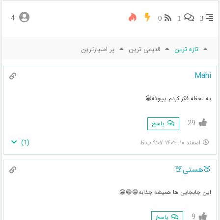
4
0
1
3
تازه ترین
قدیمی ترین
پر امتیازترین
Mahi
یه لحظه فکر کردم ییبوئه😁
29
پاسخ
)
1
(
اسفند ۱۰, ۱۴۰۳ ۹:۰۷ ب.ظ
🍑هستی🍑
این جابجایی ها همیشه جذابه😁😁😁
9
پاسخ