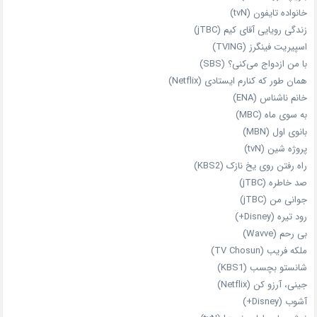
خانواده تایفون (tvN)
زندگی رویایی آقای کیم (jTBC)
اسپیریت فینگرز (TVING)
با من ازدواج می‌کنی؟ (SBS)
همان‌ طور که کنارم ایستادی (Netflix)
خانم ناشناس (ENA)
به سوی ماه (MBC)
بانوی اول (MBN)
پروژه شین (tvN)
راه رفتن روی یخ نازک (KBS2)
صد خاطره (jTBC)
جوانی من (jTBC)
رود تیره (Disney+)
بی‌ رحم (Wavve)
ملکه فریب (TV Chosun)
شانستو بچسب (KBS1)
جینی، آرزو کن (Netflix)
آشوب (Disney+)