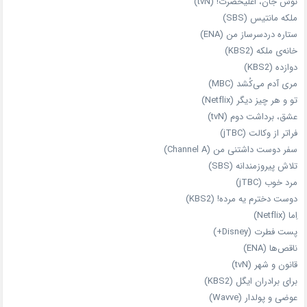
نوش جان، اعلیحضرت! (tvN)
ملکه‌ مانتیس (SBS)
ستاره دردسرساز من (ENA)
خانه‌ی ملکه (KBS2)
دوازده (KBS2)
مری آدم می‌کُشد (MBC)
تو و هر چیز دیگر (Netflix)
عشق، برداشت دوم (tvN)
فراتر از وکالت (jTBC)
سفر دوست‌ داشتنی من (Channel A)
تلاش پیروزمندانه (SBS)
مرد خوب (jTBC)
دوست دخترم یه مرده! (KBS2)
اِما (Netflix)
پست فطرت (Disney+)
ناقص‌ها (ENA)
قانون و شهر (tvN)
برای برادران ایگل (KBS2)
عوضی و پولدار (Wavve)