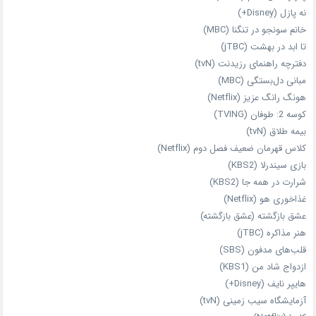
نه پازل (Disney+)
خانم سونجو در تنگنا (MBC)
تا ابد در بهشت (jTBC)
دفترچه راهنمای رزیدنت (tvN)
مبانی دل‌بستگی (MBC)
هونگ رانگ عزیز (Netflix)
کوسه 2: طوفان (TVING)
بیمه طلاق (tvN)
کلاس قهرمان ضعیف فصل دوم (Netflix)
بازی سیندرلا (KBS2)
شرارت در همه‌ جا (KBS2)
غذاخوری هو (Netflix)
عشق بازگشته (عشق بازگشته)
هنر مذاکره (jTBC)
قلب‌های مدفون (SBS)
ازدواج شاد من (KBS1)
هایپر نایف (Disney+)
آزمایشگاه سیب‌ زمینی (tvN)