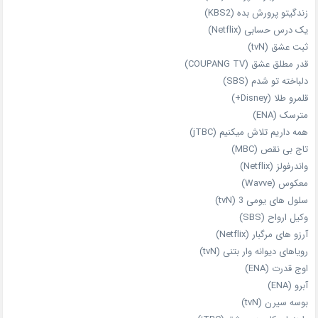
زندگیتو پرورش بده (KBS2)
یک درس حسابی (Netflix)
ثبت عشق (tvN)
قدر مطلق عشق (COUPANG TV)
دلباخته تو شدم (SBS)
قلمرو طلا (Disney+)
مترسک (ENA)
همه داریم تلاش میکنیم (jTBC)
تاج بی‌ نقص (MBC)
واندرفولز (Netflix)
معکوس (Wavve)
سلول های یومی 3 (tvN)
وکیل ارواح (SBS)
آرزو های مرگبار (Netflix)
رویاهای دیوانه‌ وار بتنی (tvN)
اوج قدرت (ENA)
آبرو (ENA)
بوسه سیرن (tvN)