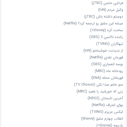
فردایی حتمی (jTBC)
وکیل مردم (tvN)
دوستم داشته باش (jTBC)
میشه این عشق رو ترجمه کرد؟ (Netflix)
ساخت کره (Disney+)
راننده تاکسی 3 (SBS)
تبهکاران (TVING)
از ندیدنت خوشبختم (tvN)
قهرمان نقدی (Netflix)
بوسه انفجاری (SBS)
رودخانه ماه (MBC)
قهرمانان محله (ENA)
منو خانم صدا نکن (TV Chosun)
زنی که خورشید را بلعید (MBC)
آخرین تابستان (KBS2)
بهای اعتراف (Netflix)
ایکس عزیزم (TVING)
انقلاب چهارم عشق (Wavve)
بازیچه (Disney+)