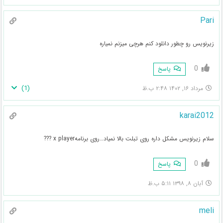
Pari
زیرنویس رو چطور دانلود کنم هرچی میزنم نمیاره
0
پاسخ
)
1
(
مرداد ۱۶, ۱۴۰۲ ۲:۴۸ ب.ظ
karai2012
سلام زیرنویس مشکل داره روی تبلت بالا نمیاد…روی برنامهx player ???
0
پاسخ
آبان ۸, ۱۳۹۸ ۵:۱۱ ب.ظ
meli