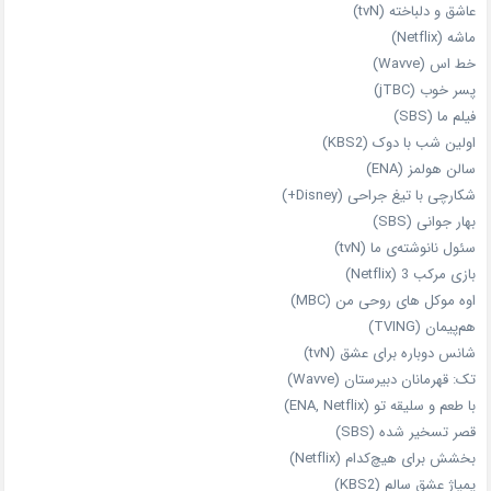
عاشق و دلباخته (tvN)
ماشه (Netflix)
خط اس (Wavve)
پسر خوب (jTBC)
فیلم ما (SBS)
اولین شب با دوک (KBS2)
سالن هولمز (ENA)
شکارچی با تیغ جراحی (Disney+)
بهار جوانی (SBS)
سئول نانوشته‌ی ما (tvN)
بازی مرکب 3 (Netflix)
اوه موکل های روحی من (MBC)
هم‌پیمان (TVING)
شانس دوباره برای عشق (tvN)
تک: قهرمانان دبیرستان (Wavve)
با طعم و سلیقه تو (ENA, Netflix)
قصر تسخیر شده (SBS)
بخشش برای هیچ‌کدام (Netflix)
پمپاژ عشق سالم (KBS2)