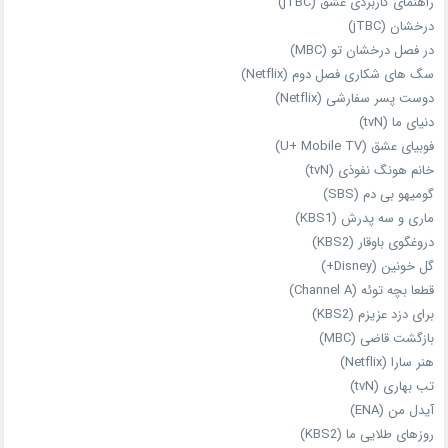
راهنمای کاربردی عشق (jTBC)
درخشان (jTBC)
در فصل درخشان تو (MBC)
سگ های شکاری فصل دوم (Netflix)
دوست‌ پسر سفارشی (Netflix)
دنیای ما (tvN)
فوبیای عشق (U+ Mobile TV)
خانم هونگ نفوذی (tvN)
گومیهو بی دم (SBS)
ماری و سه پدرش (KBS1)
دروغگوی باوقار (KBS2)
گل خونین (Disney+)
قطعا بچه توئه (Channel A)
برای دزد عزیزم (KBS2)
بازگشت قاضی (MBC)
هنر سارا (Netflix)
تب بهاری (tvN)
آیدل من (ENA)
روزهای طلایی ما (KBS2)