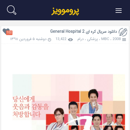
≡
پروموویز
دانلود سریال کره ای General Hospital 2
102
2008
،
MBC
،
پزشکی
،
درام
13,422
دوشنبه ۵ فروردین ۱۳۹۸