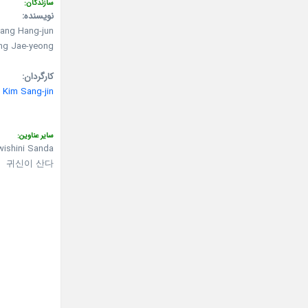
سازندگان:
نویسنده:
ang Hang-jun
ng Jae-yeong
کارگردان:
Kim Sang-jin
سایر عناوین:
ishini Sanda
귀신이 산다