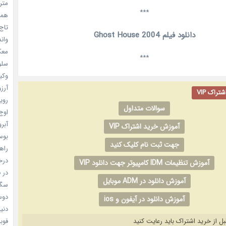
مترس
***
همه 
تاج 
دانلود فیلم Ghost House 2004
واندرف
معکوس
***
سلول
وکیل
آرزو 
راک VIP
رویا
سوالات متداول
اوج 
آبرو (
آموزش خرید اشتراک VIP
بوسه
جهت ثبت نام کلیک کنید
راهن
درخش
آموزش تنظیمات IDM کامپیوتر جهت دانلود VIP
در ف
آموزش دانلود در ADM موبایل
سگ ه
دوست
آموزش دانلود در آیفون و ios
دنیای
بل از خرید اشتراک باید رعایت کنید
فوبیای