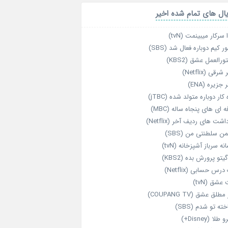
ال های تمام شده اخیر
 سرکار میبینمت (tvN)
ر کیم دوباره فعال شد (SBS)
رالعمل عشق (KBS2)
رقی (Netflix)
 جزیره (ENA)
‌ کار دوباره‌ متولد شده (jTBC)
‌ ای‌ های پنجاه‌ ساله (MBC)
اشت‌ های ردیف آخر (Netflix)
ن سلطنتی من (SBS)
نه سرباز آشپزخانه (tvN)
یتو پرورش بده (KBS2)
رس حسابی (Netflix)
عشق (tvN)
طلق عشق (COUPANG TV)
خته تو شدم (SBS)
طلا (Disney+)