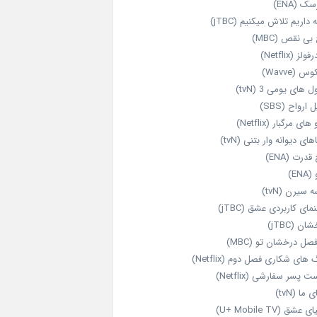
ک (ENA)
داریم تلاش میکنیم (jTBC)
بی‌ نقص (MBC)
ولز (Netflix)
 (Wavve)
 های یومی 3 (tvN)
 ارواح (SBS)
های مرگبار (Netflix)
های دیوانه‌ وار بتنی (tvN)
قدرت (ENA)
ENA)
 سیرن (tvN)
مای کاربردی عشق (jTBC)
ان (jTBC)
صل درخشان تو (MBC)
ای شکاری فصل دوم (Netflix)
‌ پسر سفارشی (Netflix)
 ما (tvN)
 عشق (U+ Mobile TV)