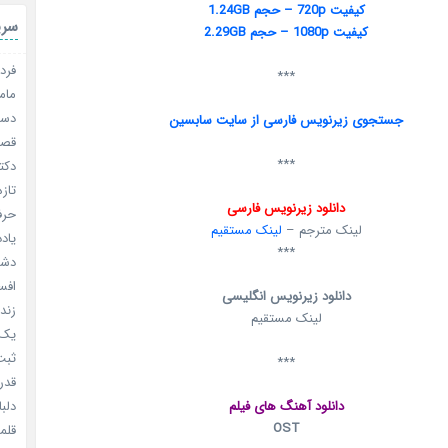
کیفیت 720p – حجم 1.24GB
سری
کیفیت 1080p – حجم 2.29GB
فردا
***
مامو
دستو
جستجوی زیرنویس فارسی از سایت سابسین
قصر ش
***
دکتر
تازه
دانلود زیرنویس فارسی
حرفه
لینک مترجم –
لینک مستقیم
یادد
***
دشم
افسا
دانلود زیرنویس انگلیسی
زندگ
لینک مستقیم
یک د
ثبت 
***
قدر م
دانلود آهنگ های فیلم
دلبا
OST
قلمرو 