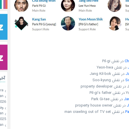
Ch
در نقش Pil-gi
در نقش Yeon-hwa
J
در نقش Jang Kil-bok
آخر
S
در نقش Soo-kyung
pro
ra
Pil-
an
Ja
در نقش Park Gi-tae
2026
J
در نقش property house owner
وفـ
Pa
در نقش man crawling out of TV set
an
025
an