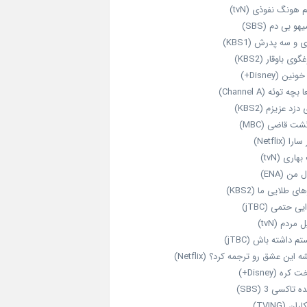
 هونگ نفوذی (tvN)
هو بی دم (SBS)
 و سه پدرش (KBS1)
گوی باوقار (KBS2)
نین (Disney+)
بچه توئه (Channel A)
 دزد عزیزم (KBS2)
شت قاضی (MBC)
را (Netflix)
هاری (tvN)
 من (ENA)
ای طلایی ما (KBS2)
یی حتمی (jTBC)
 مردم (tvN)
م داشته باش (jTBC)
 این عشق رو ترجمه کرد؟ (Netflix)
کره (Disney+)
ه تاکسی 3 (SBS)
ران (TVING)