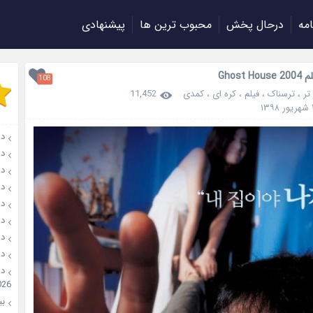
امه
درحال پخش
محبوب ترین ها
پیشنهادی
Ghost H
108
،
ترسناک
،
فیلم
،
کره ای
،
کمدی
11,452
دانل
دانلو
دانل
دان
دانل
دانل
دانل
دانل
026
بیو