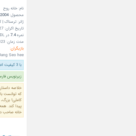
نام: خانه روح
محصول:
2004
ژانر: ترسناک | 
تاریخ اکران: 27 شهریور 1383 – 17Sep 2004
نمره
7.4
در MDL
مدت زمان: 123 دقیقه
بازیگران:
Jang Seo hee
با 3 کیفیت اضافه شد.
زیرنویس فارس
خلاصه داستان
که توانست با
کاملی! بزرگ، 
پیدا کند. همه
خانه صاحب دی