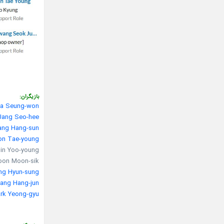
بازیگران:
a Seung-won
Jang Seo-hee
ang Hang-sun
on Tae-young
Jin Yoo-young در نقش perty developer
Yoon Moon-sik در نقش gi’s father
ng Hyun-sung
ang Hang-jun
rk Yeong-gyu