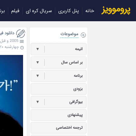
پروموویز
خانه
پنل کاربری
سریال کره ای
فیلم
برن
دانلود فیلم ouse 2004
موضوعات
2005 و قبل تر
چهارشنبه ۲۰ شهریور ۱۳۹۸
انیمه
▼
بر اساس سال
▼
برنامه
▼
بزودی
بیوگرافی
▼
پیشنهادی
ترجمه اختصاصی