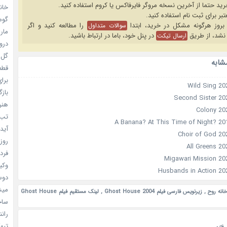
خانم
گومی
را مطالعه کنید و اگر
سوالات متداول
ماری
نشد، از طریق
در پنل خود، باما در ارتباط باشید.
ارسال تیکت
دروغ
گل خو
شابه
قطعا 
برای
بازگ
هنر سا
تب ب
آیدل
روزه
فردا
وکیل
دوست
میشه
خانه روح
,
زیرنویس فارسی فیلم Ghost House 2004
,
لینک مستقیم فیلم Ghost House
ساخت 
رانند
تبهکا