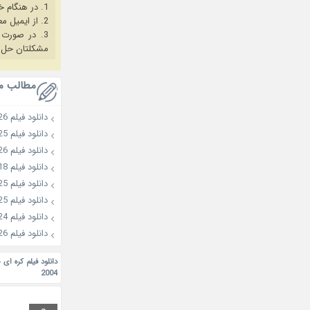
1. در هنگام خرید حتما از آخرین نسخه مروگر فایرفاکس یا کروم استفاده کنید.
2. از ایمیل معتبر برای ثبت نام استفاده کنید.
3. در صورت بروز هرگونه مشکل در خرید، ابتدا
مشکلتان حل 
مطالب م
دانلود فیلم Wild Sing 2026
دانلود فیلم Second Sister 2025
دانلود فیلم Colony 2026
دانلود فیلم A Banana? At This Time of Night? 2018
دانلود فیلم Choir of God 2025
دانلود فیلم All Greens 2025
دانلود فیلم Migawari Mission 2024
دانلود فیلم Husbands in Action 2026
دانلود فیلم کره ای 
2004