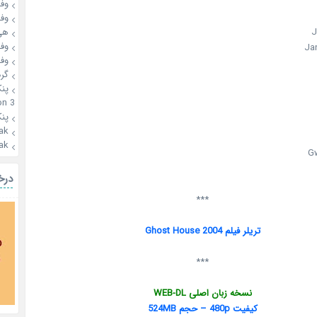
وفـ
وفـ
J
هی
وفـ
Ja
وفـ
گرد
پن
n 3
پن
ak
ak
Gw
درخ
***
تریلر فیلم Ghost House 2004
***
نسخه زبان اصلی WEB-DL
کیفیت 480p – حجم 524MB