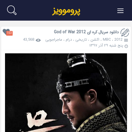
≡
پروموویز
دانلود سریال کره ای God of War 2012
153
2012
،
MBC
،
اکشن
،
تاریخی
،
درام
،
ماجراجویی
43,568
پنج شنبه ۲۹ آذر ۱۳۹۷