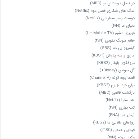
در فصل درخشان تو (MBC)
سگ های شکاری فصل دوم (Netflix)
دوست‌ پسر سفارشی (Netflix)
دنیای ما (tvN)
فوبیای عشق (U+ Mobile TV)
خانم هونگ نفوذی (tvN)
گومیهو بی دم (SBS)
ماری و سه پدرش (KBS1)
دروغگوی باوقار (KBS2)
گل خونین (Disney+)
قطعا بچه توئه (Channel A)
برای دزد عزیزم (KBS2)
بازگشت قاضی (MBC)
هنر سارا (Netflix)
تب بهاری (tvN)
آیدل من (ENA)
روزهای طلایی ما (KBS2)
فردایی حتمی (jTBC)
وکیل مردم (tvN)