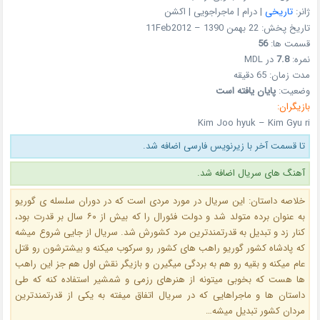
ژانر:
تاریخی
| درام | ماجراجویی | اکشن
تاریخ پخش: 22 بهمن 1390 – 11Feb2012
قسمت ها:
56
نمره:
7.8
در MDL
مدت زمان: 65 دقیقه
وضعیت:
پایان یافته است
بازیگران:
Kim Joo hyuk – Kim Gyu ri
تا قسمت آخر با زیرنویس فارسی اضافه شد.
آهنگ های سریال اضافه شد.
خلاصه داستان: این سریال در مورد مردی است که در دوران سلسله ی گوریو
به عنوان برده متولد شد و دولت فئورال را که بیش از ۶۰ سال بر قدرت بود،
کنار زد و تبدیل به قدرتمندترین مرد کشورش شد. سریال از جایی شروع میشه
که پادشاه کشور گوریو راهب های کشور رو سرکوب میکنه و بیشترشون رو قتل
عام میکنه و بقیه رو هم به بردگی میگیرن و بازیگر نقش اول هم جز این راهب
ها هست که بخوبی میتونه از هنرهای رزمی و شمشیر استفاده کنه که طی
داستان ها و ماجراهایی که در سریال اتفاق میفته به یکی از قدرتمندترین
مردان کشور تبدیل میشه…