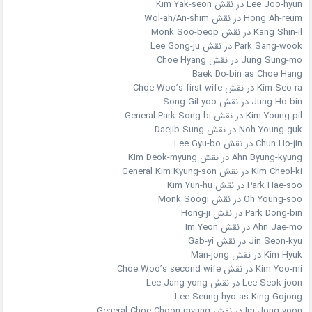
Lee Joo-hyun در نقش Kim Yak-seon
Hong Ah-reum در نقش Wol-ah/An-shim
Kang Shin-il در نقش Monk Soo-beop
Park Sang-wook در نقش Lee Gong-ju
Jung Sung-mo در نقش Choe Hyang
Baek Do-bin as Choe Hang
Kim Seo-ra در نقش Choe Woo’s first wife
Jung Ho-bin در نقش Song Gil-yoo
Kim Young-pil در نقش General Park Song-bi
Noh Young-guk در نقش Daejib Sung
Chun Ho-jin در نقش Lee Gyu-bo
Ahn Byung-kyung در نقش Kim Deok-myung
Kim Cheol-ki در نقش General Kim Kyung-son
Park Hae-soo در نقش Kim Yun-hu
Oh Young-soo در نقش Monk Soogi
Park Dong-bin در نقش Hong-ji
Ahn Jae-mo در نقش Im Yeon
Jin Seon-kyu در نقش Gab-yi
Kim Hyuk در نقش Man-jong
Kim Yoo-mi در نقش Choe Woo’s second wife
Lee Seok-joon در نقش Lee Jang-yong
Lee Seung-hyo as King Gojong
Im Jong-yoon در نقش General Choe Choon-myung