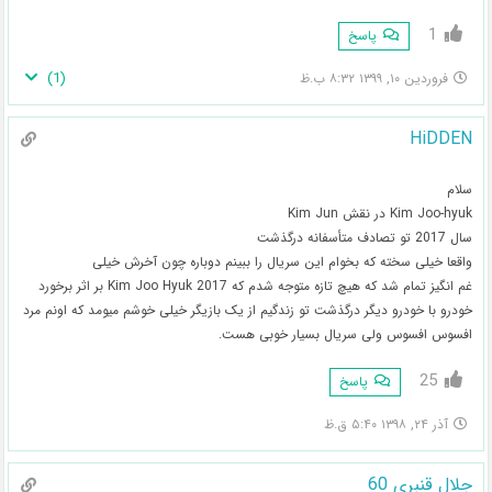
1
پاسخ
)
1
(
فروردین ۱۰, ۱۳۹۹ ۸:۳۲ ب.ظ
HiDDEN
سلام
Kim Joo-hyuk در نقش Kim Jun
سال 2017 تو تصادف متأسفانه درگذشت
واقعا خیلی سخته که بخوام این سریال را ببینم دوباره چون آخرش خیلی
غم انگیز تمام شد که هیچ تازه متوجه شدم که 2017 Kim Joo Hyuk بر اثر برخورد
خودرو با خودرو دیگر درگذشت تو زندگیم از یک بازیگر خیلی خوشم میومد که اونم مرد
افسوس افسوس ولی سریال بسیار خوبی هست.
25
پاسخ
آذر ۲۴, ۱۳۹۸ ۵:۴۰ ق.ظ
جلال قنبری 60