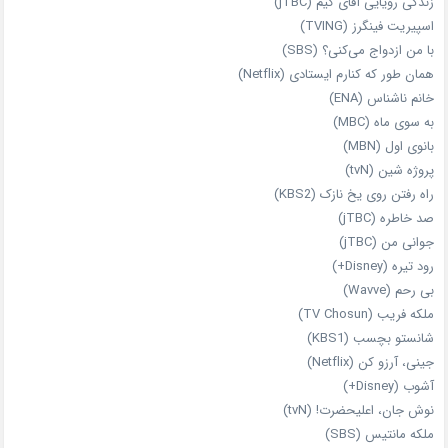
زندگی رویایی آقای کیم (jTBC)
اسپیریت فینگرز (TVING)
با من ازدواج می‌کنی؟ (SBS)
همان‌ طور که کنارم ایستادی (Netflix)
خانم ناشناس (ENA)
به سوی ماه (MBC)
بانوی اول (MBN)
پروژه شین (tvN)
راه رفتن روی یخ نازک (KBS2)
صد خاطره (jTBC)
جوانی من (jTBC)
رود تیره (Disney+)
بی‌ رحم (Wavve)
ملکه فریب (TV Chosun)
شانستو بچسب (KBS1)
جینی، آرزو کن (Netflix)
آشوب (Disney+)
نوش جان، اعلیحضرت! (tvN)
ملکه‌ مانتیس (SBS)