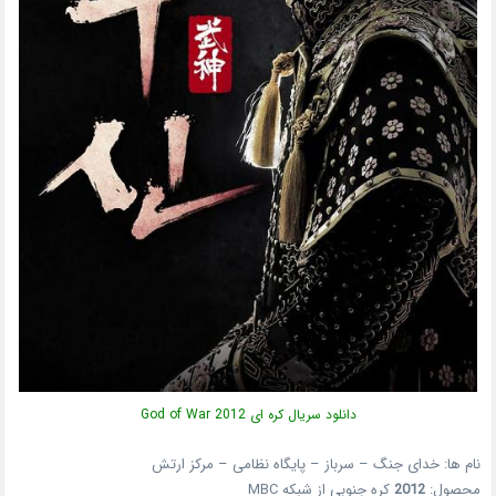
دانلود سریال کره ای God of War 2012
نام ها: خدای جنگ – سرباز – پایگاه نظامی – مرکز ارتش
محصول:
2012
کره جنوبی از شبکه MBC