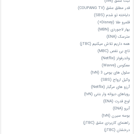
ثبت عشق (tvN)
قدر مطلق عشق (COUPANG TV)
دلباخته تو شدم (SBS)
قلمرو طلا (Disney+)
بهار لاجوردی (MBN)
مترسک (ENA)
همه داریم تلاش میکنیم (jTBC)
تاج بی‌ نقص (MBC)
واندرفولز (Netflix)
معکوس (Wavve)
سلول های یومی 3 (tvN)
وکیل ارواح (SBS)
آرزو های مرگبار (Netflix)
رویاهای دیوانه‌ وار بتنی (tvN)
اوج قدرت (ENA)
آبرو (ENA)
بوسه سیرن (tvN)
راهنمای کاربردی عشق (jTBC)
درخشان (jTBC)