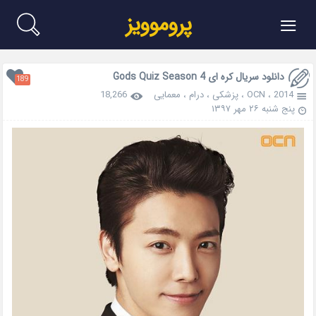
≡
پروموویز
دانلود سریال کره ای Gods Quiz Season 4
189
2014
،
OCN
،
پزشکی
،
درام
،
معمایی
18,266
پنج شنبه ۲۶ مهر ۱۳۹۷