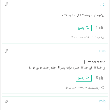
بهار
زیرنویسش درسته ؟ الکی دانلود نکنم…
1
پاسخ
مرداد ۱۲, ۱۳۹۹ ۱۱:۰۰ ب.ظ
mia
[spoiler title=” “]
ای خدااااااا ای خداااااا بمیرم برات پسر !!!! چقدر حیف بودی تو :,(
5
پاسخ
اردیبهشت ۴, ۱۳۹۹ ۸:۴۱ ب.ظ
mia