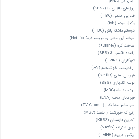
آیدل من (ENA)
روزهای طلایی ما (KBS2)
فردایی حتمی (jTBC)
وکیل مردم (tvN)
دوستم داشته باش (jTBC)
میشه این عشق رو ترجمه کرد؟ (Netflix)
ساخت کره (Disney+)
راننده تاکسی 3 (SBS)
تبهکاران (TVING)
از ندیدنت خوشبختم (tvN)
قهرمان نقدی (Netflix)
بوسه انفجاری (SBS)
رودخانه ماه (MBC)
قهرمانان محله (ENA)
منو خانم صدا نکن (TV Chosun)
زنی که خورشید را بلعید (MBC)
آخرین تابستان (KBS2)
بهای اعتراف (Netflix)
ایکس عزیزم (TVING)