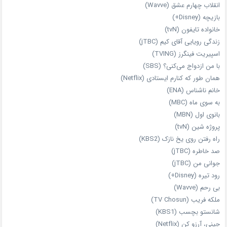
انقلاب چهارم عشق (Wavve)
بازیچه (Disney+)
خانواده تایفون (tvN)
زندگی رویایی آقای کیم (jTBC)
اسپیریت فینگرز (TVING)
با من ازدواج می‌کنی؟ (SBS)
همان‌ طور که کنارم ایستادی (Netflix)
خانم ناشناس (ENA)
به سوی ماه (MBC)
بانوی اول (MBN)
پروژه شین (tvN)
راه رفتن روی یخ نازک (KBS2)
صد خاطره (jTBC)
جوانی من (jTBC)
رود تیره (Disney+)
بی‌ رحم (Wavve)
ملکه فریب (TV Chosun)
شانستو بچسب (KBS1)
جینی، آرزو کن (Netflix)