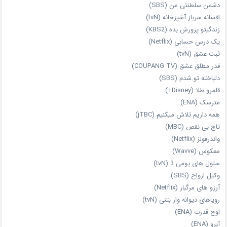
دشمن سلطنتی من (SBS)
افسانه سرباز آشپزخانه (tvN)
زندگیتو پرورش بده (KBS2)
یک درس حسابی (Netflix)
ثبت عشق (tvN)
قدر مطلق عشق (COUPANG TV)
دلباخته تو شدم (SBS)
قلمرو طلا (Disney+)
مترسک (ENA)
همه داریم تلاش میکنیم (jTBC)
تاج بی‌ نقص (MBC)
واندرفولز (Netflix)
معکوس (Wavve)
سلول های یومی 3 (tvN)
وکیل ارواح (SBS)
آرزو های مرگبار (Netflix)
رویاهای دیوانه‌ وار بتنی (tvN)
اوج قدرت (ENA)
آبرو (ENA)