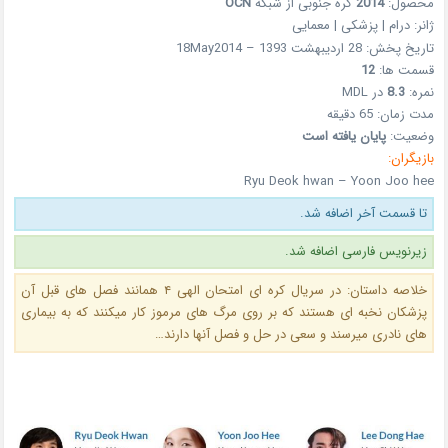
محصول:
2014
کره جنوبی از شبکه
OCN
ژانر: درام | پزشکی | معمایی
تاریخ پخش: 28 اردیبهشت 1393 – 18May2014
قسمت ها:
12
نمره:
8.3
در MDL
مدت زمان: 65 دقیقه
وضعیت:
پایان یافته است
بازیگران:
Ryu Deok hwan – Yoon Joo hee
تا قسمت آخر اضافه شد.
زیرنویس فارسی اضافه شد.
خلاصه داستان: در سریال کره ای امتحان الهی ۴ همانند فصل های قبل آن
پزشکان نخبه ای هستند که بر روی مرگ های مرموز کار میکنند که به بیماری
های نادری میرسند و سعی در حل و فصل آنها دارند…