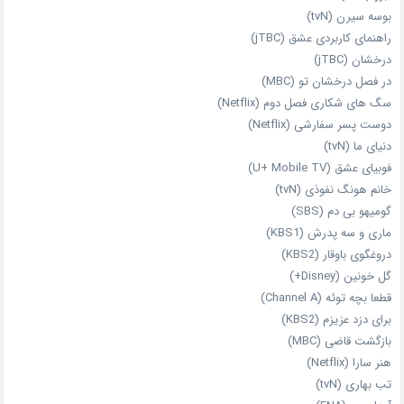
بوسه سیرن (tvN)
راهنمای کاربردی عشق (jTBC)
درخشان (jTBC)
در فصل درخشان تو (MBC)
سگ های شکاری فصل دوم (Netflix)
دوست‌ پسر سفارشی (Netflix)
دنیای ما (tvN)
فوبیای عشق (U+ Mobile TV)
خانم هونگ نفوذی (tvN)
گومیهو بی دم (SBS)
ماری و سه پدرش (KBS1)
دروغگوی باوقار (KBS2)
گل خونین (Disney+)
قطعا بچه توئه (Channel A)
برای دزد عزیزم (KBS2)
بازگشت قاضی (MBC)
هنر سارا (Netflix)
تب بهاری (tvN)