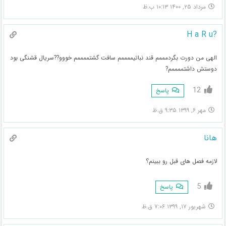
مرداد ۲۵, ۱۴۰۰ ۱۰:۱۳ ب.ظ
?H a R u
الهی من دورت بگردمممم قند نباتیممممم سافت گشتممممم خووو??سریال قشنگی بود
دوستش داشتممممم?
12
پاسخ
مهر ۶, ۱۳۹۹ ۹:۳۵ ق.ظ
هانا
لازمه فصل های قبل رو ببینم؟
5
پاسخ
شهریور ۱۷, ۱۳۹۹ ۷:۰۶ ق.ظ