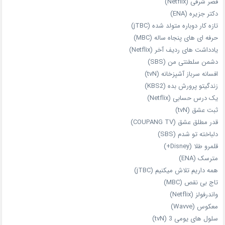
قصر شرقی (Netflix)
دکتر جزیره (ENA)
تازه‌ کار دوباره‌ متولد شده (jTBC)
حرفه‌ ای‌ های پنجاه‌ ساله (MBC)
یادداشت‌ های ردیف آخر (Netflix)
دشمن سلطنتی من (SBS)
افسانه سرباز آشپزخانه (tvN)
زندگیتو پرورش بده (KBS2)
یک درس حسابی (Netflix)
ثبت عشق (tvN)
قدر مطلق عشق (COUPANG TV)
دلباخته تو شدم (SBS)
قلمرو طلا (Disney+)
مترسک (ENA)
همه داریم تلاش میکنیم (jTBC)
تاج بی‌ نقص (MBC)
واندرفولز (Netflix)
معکوس (Wavve)
سلول های یومی 3 (tvN)