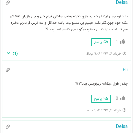
Delsa
به نظرم جون اینقدر هم بد بازی نکرده.بعضی جاهای فیلم خل و چل بازیای نقشش
مثله خود جون.فکر نکنم خیلیم بی مسیولیت باشه حداقل واسه ترس از بابای دختره
هم که شده داره دنبال دختره میگرده.من که خوشم اومد.??
1
پاسخ
)
1
(
خرداد ۶, ۱۳۹۷ ۹:۰۶ ب.ظ
Eli
چقدر طول میکشه زیرنویس بیاد؟؟??
0
پاسخ
خرداد ۶, ۱۳۹۷ ۹:۰۳ ب.ظ
Delsa