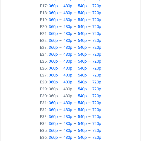
E17:
360p
–
480p
–
540p
–
720p
E18:
360p
–
480p
–
540p
–
720p
E19:
360p
–
480p
–
540p
–
720p
E20:
360p
–
480p
–
540p
–
720p
E21:
360p
–
480p
–
540p
–
720p
E22:
360p
–
480p
–
540p
–
720p
E23:
360p
–
480p
–
540p
–
720p
E24:
360p
–
480p
–
540p
–
720p
E25:
360p
–
480p
–
540p
–
720p
E26:
360p
–
480p
–
540p
–
720p
E27:
360p
–
480p
–
540p
–
720p
E28:
360p
–
480p
–
540p
–
720p
E29: 360p – 480p –
540p
–
720p
E30: 360p – 480p –
540p
–
720p
E31:
360p
–
480p
–
540p
–
720p
E32:
360p
–
480p
–
540p
–
720p
E33:
360p
–
480p
–
540p
–
720p
E34:
360p
–
480p
–
540p
–
720p
E35:
360p
–
480p
–
540p
–
720p
E36:
360p
–
480p
–
540p
–
720p