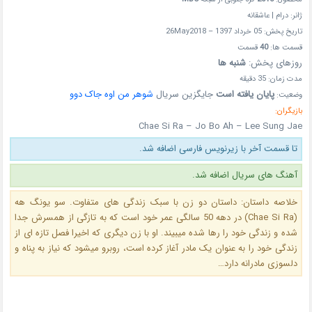
ژانر: درام | عاشقانه
تاریخ پخش: 05 خرداد 1397 – 26May2018
قسمت ها:
40
قسمت
روزهای پخش:
شنبه ها
مدت زمان: 35 دقیقه
پایان یافته است
جایگزین سریال
شوهر من اوه جاک دوو
وضعیت:
بازیگران:
Chae Si Ra – Jo Bo Ah – Lee Sung Jae
تا قسمت آخر با زیرنویس فارسی اضافه شد.
آهنگ های سریال اضافه شد.
خلاصه داستان: داستان دو زن با سبک زندگی های متفاوت. سو یونگ هه
(Chae Si Ra) در دهه 50 سالگی عمر خود است که به تازگی از همسرش جدا
شده و زندگی خود را رها شده میبیند. او با زن دیگری که اخیرا فصل تازه ای از
زندگی خود را به عنوان یک مادر آغاز کرده است، روبرو میشود که نیاز به پناه و
دلسوزی مادرانه دارد…