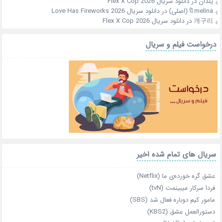
یلدان
در
دانلود سریال Flex X Cop 2026
melina🔖(اصلی)
در
دانلود سریال Love Has Fireworks 2026
개구리
در
دانلود سریال Flex X Cop 2026
درخواست فیلم و سریال
سریال های تمام شده اخیر
عشق گره خورده‌ی ما (Netflix)
فردا سرکار میبینمت (tvN)
مامور کیم دوباره فعال شد (SBS)
دستورالعمل عشق (KBS2)