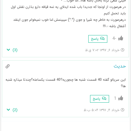
خیلی سعی کرده باحال باشه هااا…اما خوب….^-^
در هرصورت از اونجا که جدیدا باب شده ایدلای یه نمه قیافه دارو بذارن نقش اول
باید تحمل کنیم
درهرصورت به خاطر چه شیرا و جون (^.^) میبینمش.اما خوب نمیخوام جون اینقد
آشغال باشه -.-!!!
-4
پاسخ
)
3
(
خرداد ۶, ۱۳۹۷ ۷:۰۲ ق.ظ
حدیث
این سریالو گفته 40 قسمت شنبه ها چجوریه؟40 قسمت یکساعته؟چندتا میذاره شنبه
ها؟
1
پاسخ
)
2
(
خرداد ۴, ۱۳۹۷ ۵:۰۴ ب.ظ