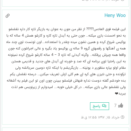
Heny Woo
این فیلمه فوق العادس????? از نظر من جون به عنوان یه بازیگر تازه کار داره نقششو
به نحو احسنت بازی میکنه… جون حتی یه آیدل تازه کاره و کارشو همش 4 ساله که با
یوکیس شروع کرده و همین نشون میده چقدر با استعداده….اون تونست توی چند ماه
همه ی آهنگها و رقصهای گروه 9 ساله ی یوکیسو یاد بگیره و عالی اجراشون کنه جون
واقعا همه چیزش پرفکته… وگرنه آیدلی که تازه 3 – 4 ساله کارشو شروع کرده نمیتونه
به این راحتیا توی برنامه ای که صد و خورده ای آیدل های جدید و قدیمی هستن
مقام اولو بیاره منظورم د یونیته…. بازیگریشم با اینکه تازه دومین سریالشه ولی
ترکونده و حتی نتیزن های کره ای هم کلی ازش تعریف میکنن… درسته نقشش یکم
بده خودشم گفته دوست نداره فنهاش فیلمشو ببینن چون اون تو این فیلم یه آشغاله
ولی نقششو عالی بازی میکنه… در کل خیلی خوبه…. امیدوارم از زیرنویس هم لذت
ببرید❤️
7
پاسخ
خرداد ۱۵, ۱۳۹۷ ۱۲:۵۵ ق.ظ