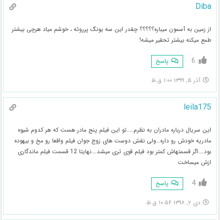
Diba
از زمین به آسمون میباره؟؟؟؟؟ چقدر این سه یونگ پرروئه ، خوشم میاد هرچی بیشتر
طمع میکنه بیشتر تحقیر میشه!
6
پاسخ
آذر ۵, ۱۳۹۹ ۱:۰۰ ق.ظ
leila175
این سریال درباره مادران به نظرم…..تو این فیلم پنج مادر هست که هر کدوم شیوه
مادریه خودش رو داره…ولی نقش دوست های زوج جوان فیلم واقعا رو مخ و بیهوده
بود….اگر قسمتهاش کمتر بود فیلم قوی تری میشد….نهایتا 12 قسمت فیلم ماندگاری
ازش میساخت
4
پاسخ
دی ۲, ۱۳۹۸ ۱۰:۵۶ ق.ظ