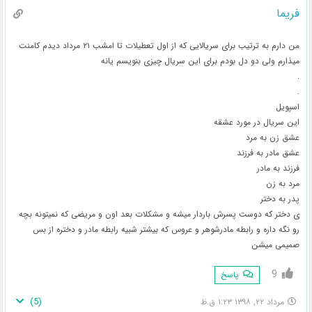
فریما
من دارم به ترتیب برای سریالایی که از اول تعطیلات تا امشب ۲۱ مرداد دیدم کامنت
میذارم ولی دو دل بودم برای این سریال چیزی بنویسم یانه
.
.
اسپویل
این سریال در مورد عشقه
عشق زن به مرد
عشق مادر به فرزند
فرزند به مادر
مرد به زن
پدر به دختر
ی دختر که دوست پسرش باردار میشه و مشکلات بعد اون و مریضی که نمیتونه بچه
رو نگه داره و رابطه مادرشوهر و عروس که بیشتر شبیه رابطه مادر و دختره از بس
صمیمی میشن
9
پاسخ
)
5
(
مرداد ۲۲, ۱۳۹۸ ۱:۲۳ ق.ظ