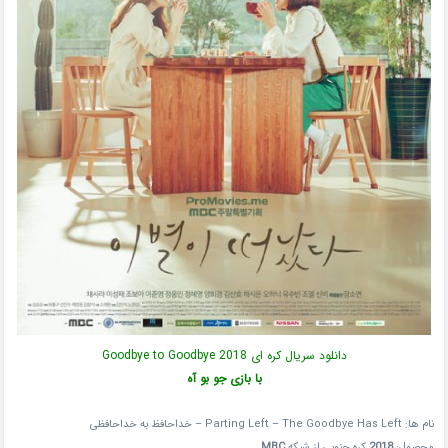
دانلود سریال کره ای Goodbye to Goodbye 2018
با بازی جو بو آه
نام ها: Parting Left – The Goodbye Has Left – خداحافظ به خداحافظی
محصول:
2018
کره جنوبی از شبکه
MBC