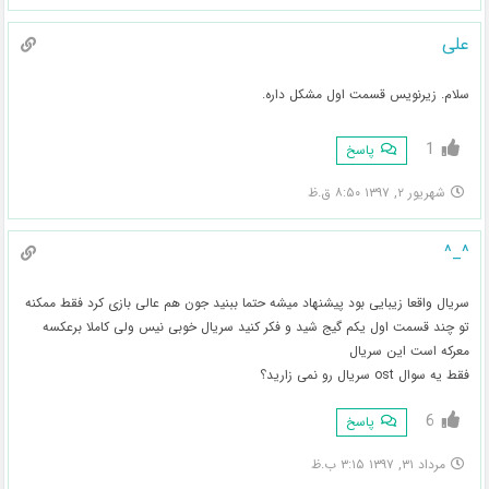
علی
سلام. زیرنویس قسمت اول مشکل داره.
1
پاسخ
شهریور ۲, ۱۳۹۷ ۸:۵۰ ق.ظ
^_^
سریال واقعا زیبایی بود پیشنهاد میشه حتما ببنید جون هم عالی بازی کرد فقط ممکنه
تو چند قسمت اول یکم گیج شید و فکر کنید سریال خوبی نیس ولی کاملا برعکسه
معرکه است این سریال
فقط یه سوال ost سریال رو نمی زارید؟
6
پاسخ
مرداد ۳۱, ۱۳۹۷ ۳:۱۵ ب.ظ