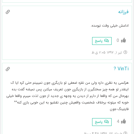
فرزانه
ادامش خیلی وقت نیومده.
0
پاسخ
تیر ۱, ۱۳۹۷ ۲:۰۵ ق.ظ
VinTi ?
هرکسی یه نظری داره ولی من نقزه ضعفی تو بازیگری جون نمیبینم حتی کره ایا ک
اینقدر تو همه چیز سختگیرن از بازیگری جون تعریف میکنن پس نمیشه گفت بده
بهرحال من که واقعا از دارم از دیدن یه وجهه ی جدید از جون لذت میبرم واقعا خیلی
خوبه که میتونه برخلاف شخصیت واقعیش چنین نقشیو به این خوبی بازی کنه^^
فایتینگ جون
4
پاسخ
خرداد ۲۲, ۱۳۹۷ ۴:۴۸ ب.ظ