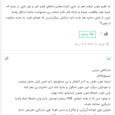
به نظرم جون اینقدر هم بد بازی نکرده.بعضی جاهای فیلم خل و چل بازی در میاره که
شبیه خود واقعیت میشه.و اینکه فکر نکنم اینقدر بی مسیولیت باشه حداقل واسه
ترس از بابای دختره هم شده داره دنبالش میگردم.من که خوشم اومد یه جنبه متفاوت
از جون??
1
پاسخ
خرداد ۶, ۱۳۹۷ ۹:۰۲ ب.ظ
لیا
خدااااای منننن
نمیخواااااام
اینجا جون نقش یه آدم آشغال و بی مسئولیتو داره.اصن ازش متنفر میشید
با خودتون میگید اون جون خنگول و بامزه کجا این دخترباز بی مغز کجا
ولی خوب انصافا جون همون ایدلیشو بکنه بهتره
با وجود این که از همه اعضای UNB بیشتر دوسش دارم ولی انصافا اصلا واسه
بازیگری ساخته نشده
هرچی توی خوانندگی(رپ و وکال) و دنس خوبه توی بازیگری تعریفی نداره