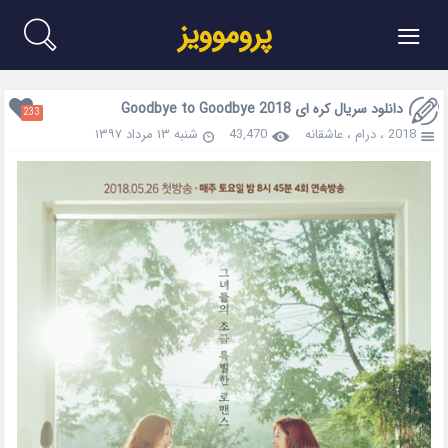
≡
پروموویز
دانلود سریال کره ای Goodbye to Goodbye 2018
233
2018
،
درام
،
عاشقانه
43,470
شنبه ۱۳ مرداد ۱۳۹۷