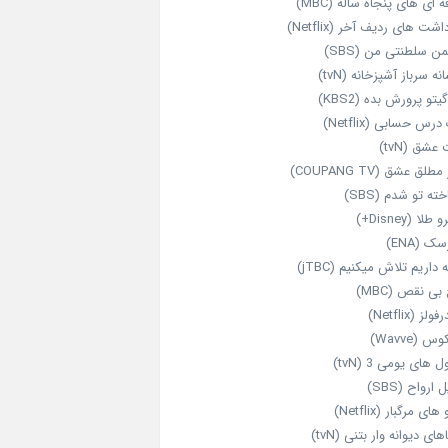
‌ ای‌ های پنجاه‌ ساله (MBC)
اشت‌ های ردیف آخر (Netflix)
ن سلطنتی من (SBS)
نه سرباز آشپزخانه (tvN)
یتو پرورش بده (KBS2)
رس حسابی (Netflix)
عشق (tvN)
طلق عشق (COUPANG TV)
خته تو شدم (SBS)
طلا (Disney+)
ک (ENA)
داریم تلاش میکنیم (jTBC)
بی‌ نقص (MBC)
ولز (Netflix)
 (Wavve)
 های یومی 3 (tvN)
 ارواح (SBS)
های مرگبار (Netflix)
های دیوانه‌ وار بتنی (tvN)