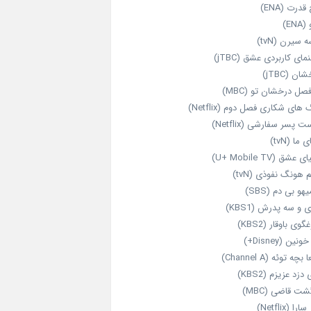
قدرت (ENA)
ENA)
 سیرن (tvN)
مای کاربردی عشق (jTBC)
ان (jTBC)
صل درخشان تو (MBC)
ای شکاری فصل دوم (Netflix)
‌ پسر سفارشی (Netflix)
 ما (tvN)
 عشق (U+ Mobile TV)
 هونگ نفوذی (tvN)
هو بی دم (SBS)
 و سه پدرش (KBS1)
گوی باوقار (KBS2)
نین (Disney+)
بچه توئه (Channel A)
 دزد عزیزم (KBS2)
شت قاضی (MBC)
را (Netflix)