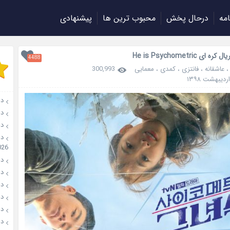
امه
درحال پخش
محبوب ترین ها
پیشنهادی
 ای He is Psychometric
4488
عاشقانه
،
فانتزی
،
کمدی
،
معمایی
300,993
دانلو
دانل
دان
026
دانل
دانل
دانل
دانلو
دانل
دان