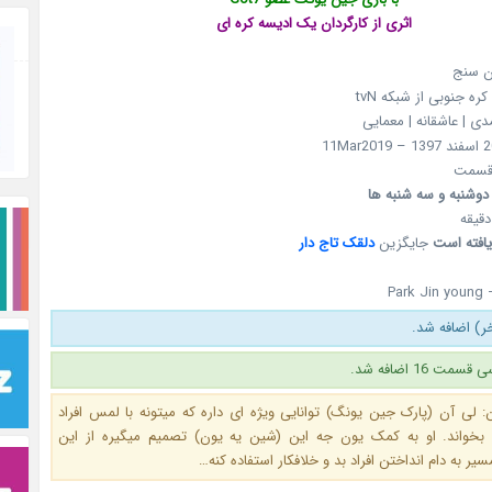
اثری از کارگردان یک ادیسه کره ای
ان سنج
کره جنوبی از شبکه tvN
مدی | عاشقانه | معمایی
سمت
دوشنبه و سه شنبه ها
یافته است
جایگزین
دلقک تاج دار
Park Jin young 
 16 اضافه شد.
 لی آن (پارک جین یونگ) توانایی ویژه ای داره که میتونه با لمس افراد
ا بخواند. او به کمک یون جه این (شین یه یون) تصمیم میگیره از این
یر به دام انداختن افراد بد و خلافکار استفاده کنه…