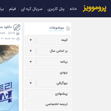
پروموویز
خانه
پنل کاربری
سریال کره ای
فیلم
برن
دانلود سریال کره
موضوعات
،
tvN
،
2019
سه شنبه ۱۰ اردیبهشت ۱۳۹۸
انیمه
▼
بر اساس سال
▼
برنامه
▼
بزودی
بیوگرافی
▼
پیشنهادی
ترجمه اختصاصی