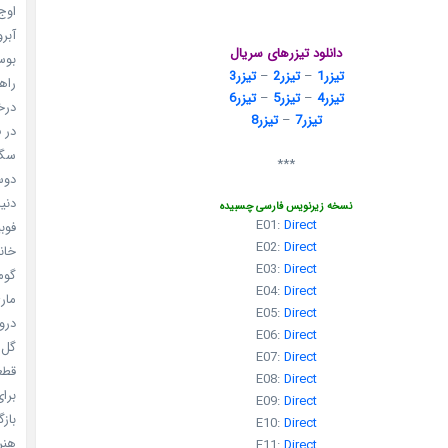
اوج 
آبرو (
دانلود تیزرهای سریال
بوسه
تیزر1
–
تیزر2
–
تیزر3
راهن
تیزر4
–
تیزر5
–
تیزر6
درخش
تیزر7
–
تیزر8
در ف
سگ ه
***
دوست
دنیای
نسخه زیرنویس فارسی چسبیده
E01:
Direct
فوبیای
E02:
Direct
خانم
E03:
Direct
گومی
E04:
Direct
ماری
E05:
Direct
دروغ
E06:
Direct
گل خو
E07:
Direct
قطعا 
E08:
Direct
برای
E09:
Direct
بازگ
E10:
Direct
هنر سا
E11:
Direct