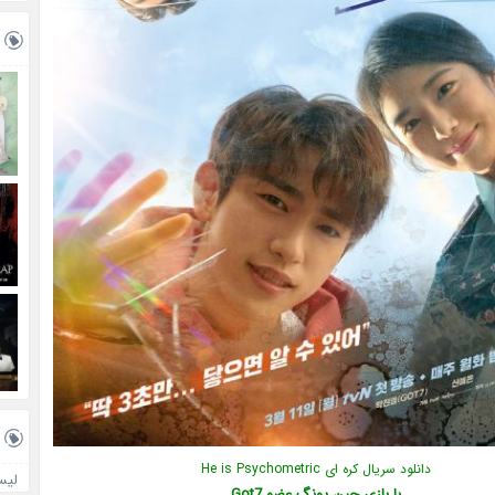
دانلود سریال کره ای He is Psychometric
لیس
با بازی جین یونگ عضو Got7