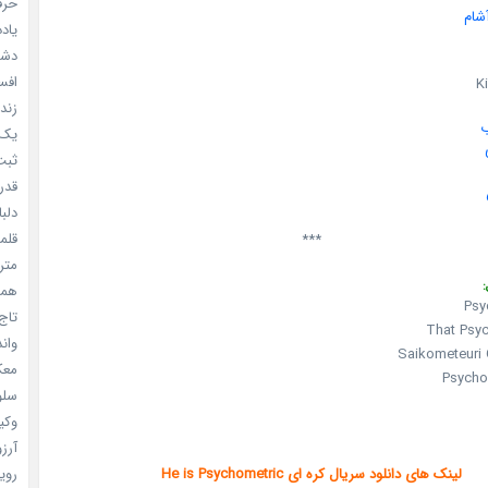
حرفه
شام
یادد
دشم
افسا
K
زندگ
یک د
ثبت 
قدر م
دلبا
قلمرو 
***
مترس
:
همه 
Psy
تاج 
That Psy
واندرف
Saikometeuri
معکوس
Psycho
سلول
وکیل
آرزو 
رویا
لینک های دانلود سریال کره ای He is Psychometric