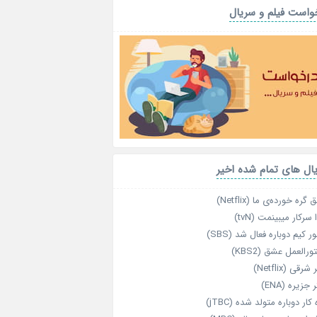
واست فیلم و سریال
ال های تمام شده اخیر
گره خورده‌ی ما (Netflix)
 سرکار میبینمت (tvN)
ر کیم دوباره فعال شد (SBS)
رالعمل عشق (KBS2)
رقی (Netflix)
 جزیره (ENA)
‌ کار دوباره‌ متولد شده (jTBC)