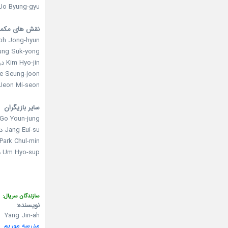
Jo Byung-gyu در نقش oung Sung-mo
نقش های مکم
Noh Jong-hyun در نقش Dae-bong
Jung Suk-yong در نقش  Tae-ha
Kim Hyo-jin در نقش Oh Sook-ja
Lee Seung-joon در نقش Geun-taek
Jeon Mi-seon در نقش o Eun-joo
سایر بازیگران
Go Youn-jung در نقش Kim So-hyun
Jang Eui-su در نقش Lee Seung-yong
Park Chul-min در نقش Nam Daenam
Um Hyo-sup در نقش Eun Byung-ho
سازندگان سریال:
نویسنده:
Yang Jin-ah
مدرسه موریم