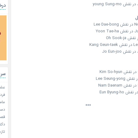
y
درخ
ل
Lee 
Yoon
Kang 
J
سری
عشق 
فردا
مامو
***
دستو
قصر ش
دکتر
تازه