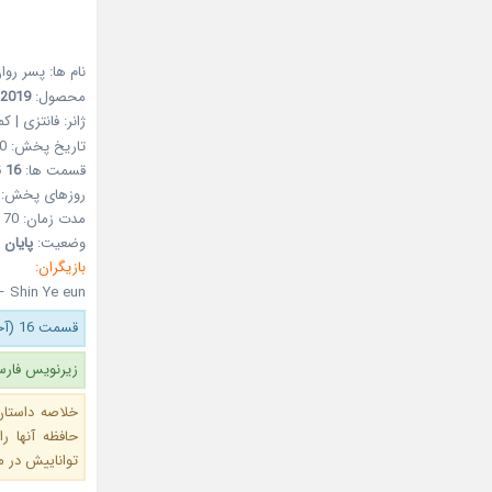
نام ها: پسر رو
محصول:
2019
ژانر: فانتزی | ک
تاریخ پخش: 20 اسفند 1397 – 11Mar2019
قسمت ها:
16
ق
روزهای پخش:
مدت زمان: 70 دقیقه
وضعیت:
پایان 
بازیگران:
– Shin Ye eun
قسمت 16 (آخر) اضافه شد.
زیرنویس فارسی قسمت
خلاصه داستان:
حافظه آنها ر
تواناییش در مس