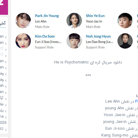
آخر
an
an
♡mahsa♡
♡mahsa♡
an
دانلود سریال کره ای He is Psychometric
an
وفـ
***
وفـ
h❄️
an
🦊
P
در نقش Lee Ahn
طا
یلد
elina
026
리