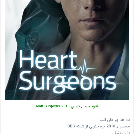
دانلود سریال کره ای Heart Surgeons 2018
نام ها: جراحان قلب
محصول:
2018
کره جنوبی از شبکه
SBS
ژانر: پزشکی