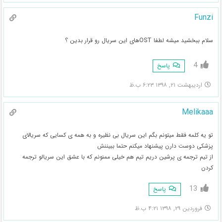
Funzi
سلام ببخشید میشه لطفا OSTهای این سریال رو قرار بدین ؟
4
پاسخ
اردیبهشت ۲۱, ۱۳۹۸ ۶:۲۳ ب.ظ
Melikaaa
تو یه کلمه فقط میتونم بگم این سریال بی نظیره و به همه ی کسایی که سریالای
پزشکی دوست دارن پیشنهاد میکنم حتما ببیننش
از تیم ترجمه ی پرشین دریم تیم هم خیلی ممنونم که با عشق این سریالو ترجمه
کردن
13
پاسخ
فروردین ۲۹, ۱۳۹۸ ۴:۲۱ ب.ظ