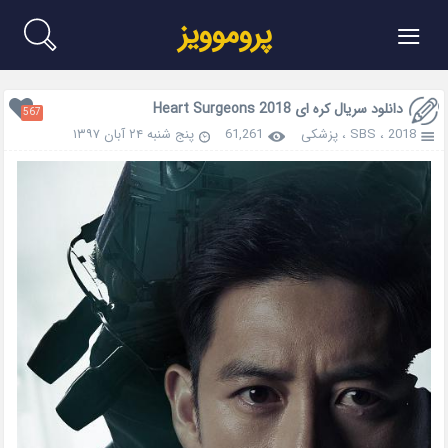
≡
پروموویز
دانلود سریال کره ای Heart Surgeons 2018
567
2018
،
SBS
،
پزشکی
61,261
پنج شنبه ۲۴ آبان ۱۳۹۷