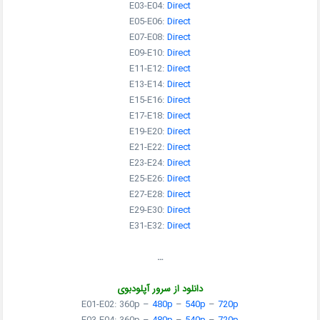
E03-E04:
Direct
E05-E06:
Direct
E07-E08:
Direct
E09-E10:
Direct
E11-E12:
Direct
E13-E14:
Direct
E15-E16:
Direct
E17-E18:
Direct
E19-E20:
Direct
E21-E22:
Direct
E23-E24:
Direct
E25-E26:
Direct
E27-E28:
Direct
E29-E30:
Direct
E31-E32:
Direct
…
دانلود از سرور آپلودبوی
E01-E02: 360p –
480p
–
540p
–
720p