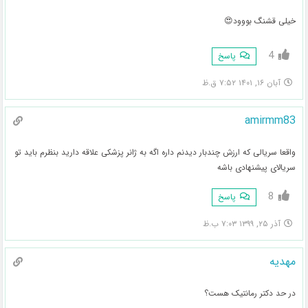
خیلی قشنگ بووود😍
4
پاسخ
آبان ۱۶, ۱۴۰۱ ۷:۵۲ ق.ظ
amirmm83
واقعا سریالی که ارزش چندبار دیدنم داره اگه به ژانر پزشکی علاقه دارید بنظرم باید تو
سریالای پیشنهادی باشه
8
پاسخ
آذر ۲۵, ۱۳۹۹ ۷:۰۳ ب.ظ
مهدیه
در حد دکتر رمانتیک هست؟