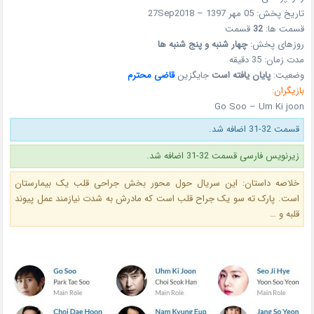
تاریخ پخش: 05 مهر 1397 – 27Sep2018
قسمت ها:
32
قسمت
روزهای پخش:
چهار شنبه و پنج شنبه ها
مدت زمان: 35 دقیقه
وضعیت:
پایان یافته است
جایگزین
قاضی محترم
بازیگران:
Go Soo – Um Ki joon
قسمت 32-31 اضافه شد.
زیرنویس فارسی قسمت 32-31 اضافه شد.
خلاصه داستان:
این سریال حول محور بخش جراحی قلب یک بیمارستان
است. پارک ته سو یک جراح قلب است که مادرش به شدت نیازمند عمل پیوند
قلبه و …