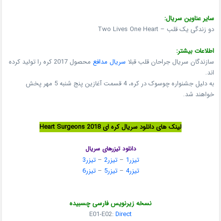
سایر عناوین سریال:
دو زندگی یک قلب – Two Lives One Heart
اطلاعات بیشتر:
سازندگان سریال جراحان قلب قبلا
سریال مدافع
محصول 2017 کره را تولید کرده
اند.
به دلیل جشنواره چوسوک در کره، 4 قسمت آغازین پنج شنبه 5 مهر پخش
خواهند شد.
لینک های دانلود سریال کره ای Heart Surgeons 2018
دانلود تیزرهای سریال
تیزر1
–
تیزر2
–
تیزر3
تیزر4
–
تیزر5
–
تیزر6
نسخه زیرنویس فارسی چسبیده
E01-E02:
Direct