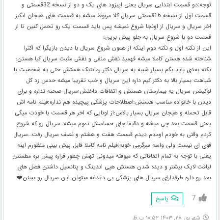
توجه:دو قسمت ابتدایی سریال یعنی اپیزود های یک و دو از نسخه 32قسمتی و
قسمت اول از نسخه 16قسمتی سریال کلا مربوط میشه به قسمت های هیجان انگیز
اخر سریال و سریال از اونجا شروع نمیشه پس باید قسمت یک رو تحمل کنین تا از
قسمت دو با شروع سریال به جلو پیش برین؛
این از نکته اول و نکته دوم اینکه از همون شروع سریال با دیدن بازیگرا که اکثرا
شناخته شده هستن کاملا میشه فهمید نقش منفی و نقش مثبت سریال کیا هستن؛
نکته بعدی باید بگم بسیار شبیه به سریال دکتر رمانتیک هستش حتی یه شخصیت با
شباهت بسیار بالا به دکتر کیم داره این سریال و خب تقریبا میشه حدس زد کل
لوکیشن سریال یه بیمارستان هستش و اتفاقات داخلش؛سریال صحنه نداره و برای
دیدن با خانواده مناسب هستش؛اصطلاحات پزشکی پیچیده هم نداره؛فیلم نامه اش
قابل تحمله و هیجان سریال بسیار بالاس؛از اونایی که اخر هر قسمت با خودت میگی
یعنی قسمت بعد چی میشه و دقیقا جای حساسش تموم میشه..سریال رو که شروع
کردم وقتی به خودم اومدم دیدم قسمت هفت و هشتم و نصف سریال رفت…سریال
قوی ای نیست ولی واسه سرگرمی خوبه؛فیلم نامه کاملا قابل پیش بینی منظورم اینه
یعنی با توجه به تمام اتفاقاتی که میوفته میدونی تهش چطور قراره پیش بره مطمئنن
لیاقت لایک بیشتر و دیده شدن هستش هپی اندینگ و پتانسیل داشتن فصل های
بعد رو داره طرفدارای سریال های پزشکی بی دغدغه میتونن این سریال رو ببینن❤️
7
پاسخ
شهریور ۲۸, ۱۴۰۳ ۱۰:۵۲ ب.ظ