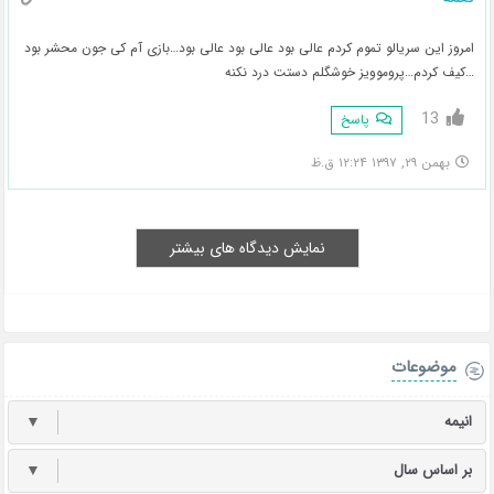
امروز این سریالو تموم کردم عالی بود عالی بود عالی بود…بازی آم کی جون محشر بود
…کیف کردم…پروموویز خوشگلم دستت درد نکنه
13
پاسخ
بهمن ۲۹, ۱۳۹۷ ۱۲:۲۴ ق.ظ
نمایش دیدگاه های بیشتر
موضوعات
انیمه
▼
بر اساس سال
▼