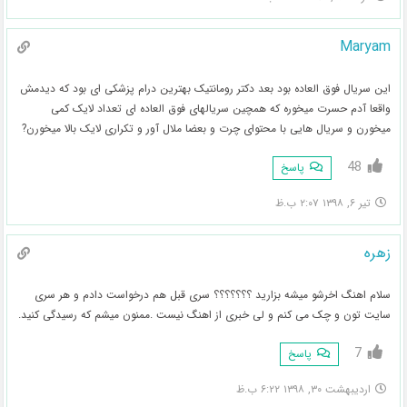
Maryam
این سریال فوق العاده بود بعد دکتر رومانتیک بهترین درام پزشکی ای بود که دیدمش
واقعا آدم حسرت میخوره که همچین سریالهای فوق العاده ای تعداد لایک کمی
میخورن و سریال هایی با محتوای چرت و بعضا ملال آور و تکراری لایک بالا میخورن?
48
پاسخ
تیر ۶, ۱۳۹۸ ۲:۰۷ ب.ظ
زهره
سلام اهنگ اخرشو میشه بزارید ؟؟؟؟؟؟؟ سری قبل هم درخواست دادم و هر سری
سایت تون و چک می کنم و لی خبری از اهنگ نیست .ممنون میشم که رسیدگی کنید.
7
پاسخ
اردیبهشت ۳۰, ۱۳۹۸ ۶:۲۲ ب.ظ