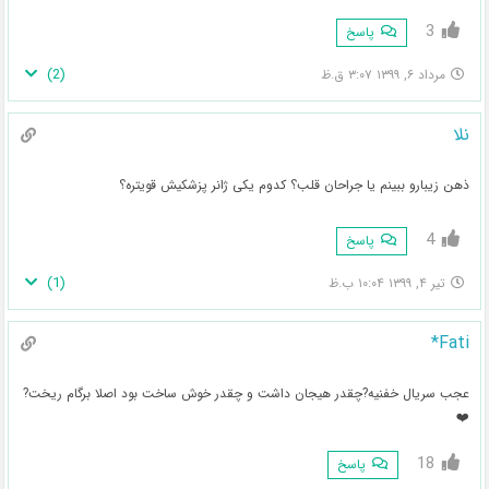
3
پاسخ
)
2
(
مرداد ۶, ۱۳۹۹ ۳:۰۷ ق.ظ
نلا
ذهن زیبارو ببینم یا جراحان قلب؟ کدوم یکی ژانر پزشکیش قویتره؟
4
پاسخ
)
1
(
تیر ۴, ۱۳۹۹ ۱۰:۰۴ ب.ظ
Fati*
عجب سریال خفنیه?چقدر هیجان داشت و چقدر خوش ساخت بود اصلا برگام ریخت?
❤️
18
پاسخ