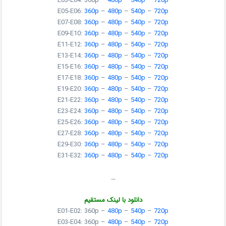
E03-E04: 360p –
480p
–
540p
–
720p
E05-E06:
360p
–
480p
–
540p
–
720p
E07-E08:
360p
–
480p
–
540p
–
720p
E09-E10:
360p
–
480p
–
540p
–
720p
E11-E12:
360p
–
480p
–
540p
–
720p
E13-E14:
360p
–
480p
–
540p
–
720p
E15-E16:
360p
–
480p
–
540p
–
720p
E17-E18:
360p
–
480p
–
540p
–
720p
E19-E20:
360p
–
480p
–
540p
–
720p
E21-E22:
360p
–
480p
–
540p
–
720p
E23-E24:
360p
–
480p
–
540p
–
720p
E25-E26:
360p
–
480p
–
540p
–
720p
E27-E28:
360p
–
480p
–
540p
–
720p
E29-E30:
360p
–
480p
–
540p
–
720p
E31-E32:
360p
–
480p
–
540p
–
720p
…
دانلود با لینک مستقیم
E01-E02: 360p –
480p
–
540p
–
720p
E03-E04: 360p –
480p
–
540p
–
720p