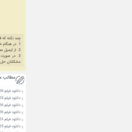
چند نکته که ق
1. در هنگام خرید حتما از آخرین نسخه مروگر فایرفاکس یا کروم استفاده کنید.
2. از ایمیل معتبر برای ثبت نام استفاده کنید.
3. در صورت بروز هرگونه مشکل در خرید، ابتدا
مشکلتان حل 
مطالب م
دانلود فیلم Golden Kamuy: The Abashiri Prison Raid 2026
دانلود فیلم Hokusais Daughter 2025
دانلود فیلم The King’s Warden 2026
دانلود فیلم Sister 2026
دانلود فیلم The Legend & Butterfly 2023
دانلود فیلم Muromachi Burai 2025