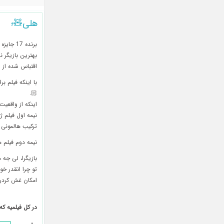
هلی🧸؛
برنده 7
بهترین بازیگر نقش ا
اقتباس شده از ر
🏻.
اینکه از واقعی
نیمه اول فیلم ژا
ترکیب هالمونی 
نیمه دوم فیلم ه
بازیگرا، لی جه ه
تو چرا انقدر خو
امکان غش کردن و
در کل فیلمیه که