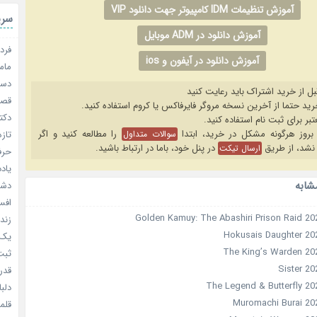
آموزش تنظیمات IDM کامپیوتر جهت دانلود VIP
سری
آموزش دانلود در ADM موبایل
فردا
آموزش دانلود در آیفون و ios
مامو
دستو
بل از خرید اشتراک باید رعایت کنید
قصر ش
دکتر
را مطالعه کنید و اگر
سوالات متداول
تازه
نشد، از طریق
در پنل خود، باما در ارتباط باشید.
ارسال تیکت
حرفه
یادد
شابه
دشم
افسا
زندگ
یک د
ثبت 
قدر م
دلبا
قلمرو 