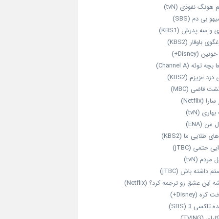
 هونگ نفوذی (tvN)
هو بی دم (SBS)
 و سه پدرش (KBS1)
گوی باوقار (KBS2)
نین (Disney+)
بچه توئه (Channel A)
 دزد عزیزم (KBS2)
شت قاضی (MBC)
را (Netflix)
هاری (tvN)
 من (ENA)
ای طلایی ما (KBS2)
یی حتمی (jTBC)
 مردم (tvN)
م داشته باش (jTBC)
 این عشق رو ترجمه کرد؟ (Netflix)
کره (Disney+)
ه تاکسی 3 (SBS)
ران (TVING)