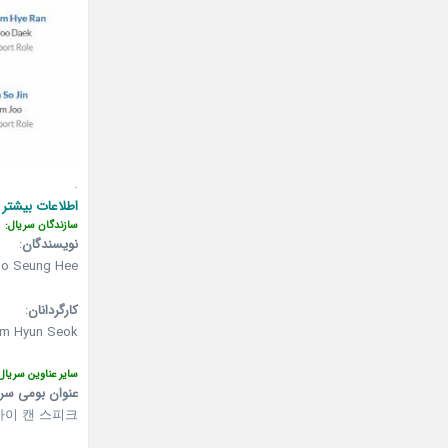
.
اطلاعات بیشتر 
سازندگان سریال:
نویسندگان
:
oo Seung Hee
کارگردانان
:
im Hyun Seok
سایر عناوین سریال
عنوان بومی سر
아이 캔 스피크