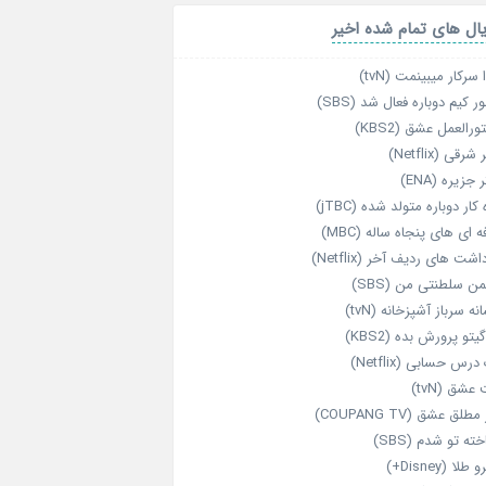
ال های تمام شده اخیر
 سرکار میبینمت (tvN)
ر کیم دوباره فعال شد (SBS)
رالعمل عشق (KBS2)
رقی (Netflix)
 جزیره (ENA)
‌ کار دوباره‌ متولد شده (jTBC)
‌ ای‌ های پنجاه‌ ساله (MBC)
اشت‌ های ردیف آخر (Netflix)
ن سلطنتی من (SBS)
نه سرباز آشپزخانه (tvN)
یتو پرورش بده (KBS2)
رس حسابی (Netflix)
عشق (tvN)
طلق عشق (COUPANG TV)
خته تو شدم (SBS)
طلا (Disney+)