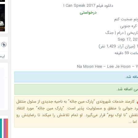
دانلود فیلم
2017
I Can Speak
درخواستی
نم صحبت کنم
کره جنوبی
تاریخی | درام | جنگ
Sep 17, 20
لیس
Na Moon Hee – Lee Je Hoon – 
ی اضافه شد.
:
کارمند خدمات شهروندی “پارک مین جائه” به ناحیه جدیدی از سئول منتقل
رد جوانی با منطق و مسئولیت پذیر است. “پارک مین جائه” مورد انتقاد
لقش “نا اوک بوم” قرار می‌گیرد. او تمام تلاشش را میکند تا رضایتش رو
اما …