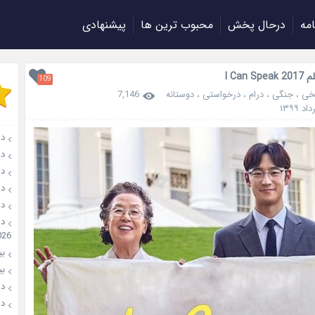
امه
درحال پخش
محبوب ترین ها
پیشنهادی
I Can S
109
خی
،
جنگی
،
درام
،
درخواستی
،
دوستانه
7,146
دان
دانل
دانل
دانل
دانل
026
بیو
بیوگ
دانل
دانل