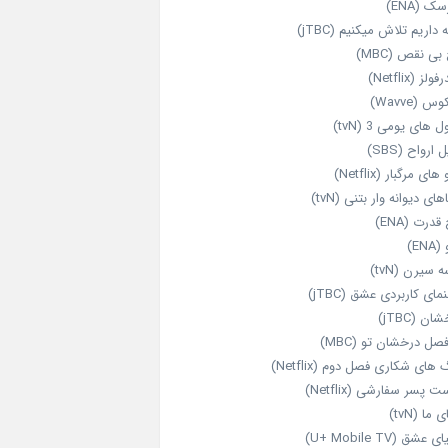
ک (ENA)
داریم تلاش میکنیم (jTBC)
بی‌ نقص (MBC)
ولز (Netflix)
 (Wavve)
 های یومی 3 (tvN)
 ارواح (SBS)
های مرگبار (Netflix)
های دیوانه‌ وار بتنی (tvN)
قدرت (ENA)
ENA)
 سیرن (tvN)
مای کاربردی عشق (jTBC)
ان (jTBC)
صل درخشان تو (MBC)
ای شکاری فصل دوم (Netflix)
‌ پسر سفارشی (Netflix)
 ما (tvN)
 عشق (U+ Mobile TV)