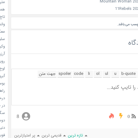
مترس
همه 
تاج 
واندرف
چسب می باشد.
معکوس
سلول
گاه
وکیل
آرزو 
رویا
اوج 
آبرو (
بوسه
راهن
درخش
در ف
سگ ه
8
0
دوست
دنیای
فوبیای
تازه ترین
قدیمی ترین
پر امتیازترین