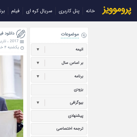
پروموویز
خانه
پنل کاربری
سریال کره ای
فیلم
برن
دانلود فیلم peak 2017
موضوعات
2017
،
تاری
یکشنبه ۴ خرداد ۱۳۹۹
انیمه
▼
بر اساس سال
▼
برنامه
▼
بزودی
بیوگرافی
▼
پیشنهادی
ترجمه اختصاصی