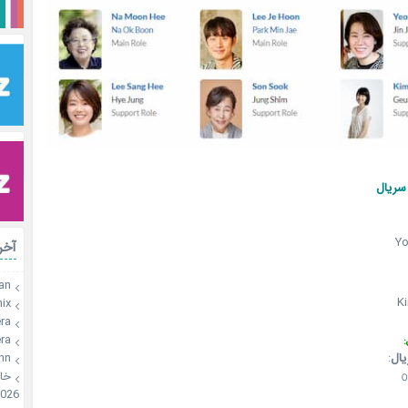
اطلاع
Y
رات
an
K
x🍫
a🍪
a🍪
س
:
عنو
onn
🍪
026