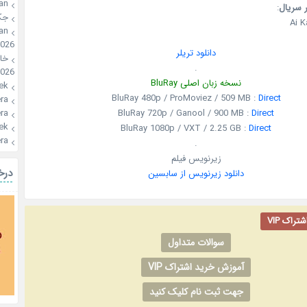
an
:
عنوان 
ون
Ai 
an
2026
دانلود تریلر
🍪
.
026
نسخه زبان اصلی BluRay
ek
BluRay 480p / ProMoviez / 509 MB :
Direct
a🍪
BluRay 720p / Ganool / 900 MB :
Direct
a🍪
ek
BluRay 1080p / VXT / 2.25 GB :
Direct
a🍪
.
زیرنویس فیلم
یال
دانلود زیرنویس از سابسین
آموزش خ
سوالات متداول
آموزش خرید اشتراک VIP
جهت ثبت نام کلیک کنید