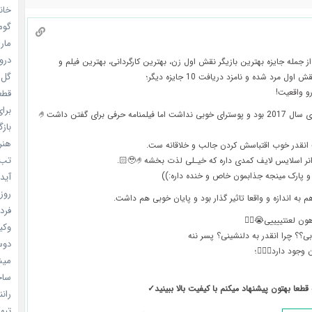
خانم
گومی
ماری
دروغ
1 جایزه از جمله جایزه بهترین بازیگر نقش اول زن، بهترین کارگردانی، بهترین فیلم و
گل خو
ول مرد شده و نامزد دریافت 10 جایزه دیگر؛
و واقعیت!
قطعا 
برای
با اینکه فیلم برای سال 2017 بود و پوسترای خوبی نداشت اما فیلمنامه حرفی برای گفتن داشت🤌
بازگ
هنر سا
ت انقدر خوب اقتباسش کردن جالب و خلاقانه ست.
تب ب
نر اسلایس لایف کمدی داره که خیـلی لذت بخشه🥹🤌🏻.
و پارک مینجه جذابمون خاص و خنده داره:))
آیدل
روزه
م به اندازه و واقعا تاثیر گذار بود و پایان خوبی هم داشت.
فردا
ون لعنتییییی😭❤️‍🔥
وکیل
بی؟؟ چرا انقدر به دلنشینی؟ پسر ننه
دوست
جود دارد💆🏻‍♀️؛
میشه
ساخت 
 قطعا بهتون پیشنهاد میکنم با کیفیت بالا ببینید✓
رانند
تبهکا