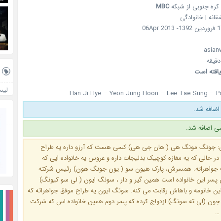
کره جنوبی از شبکه
MBC
قانه | خانوادگی
یافته است
لیس
Han Ji Hye – Yeon Jung Hoon – Lee Tae Sung – P
اضافه شد.
ی اضافه شد.
: جونگ مونگ هی ( هان جی هی) کسی هست که آرزو داره یه طراح
ر حالی که یه مغازه کوچیک بدلیجات داره و عروس یه خانواده ایی که
واهراته. همسرش، پارک هیون سو ( یون جونگ هون) رئیس شرکته
 پسر این خانواده است همین گیر و دار ، سونگ ایون ( لی سو کیونگ)
ن خانومه و باهاش رقابت می کنه. سونگ ایون یه طراح موفق جواهراته که
 جون (لی ته سونگ) ازدواج کرده که پسر دوم همین خانواده اس که شرکت
 …