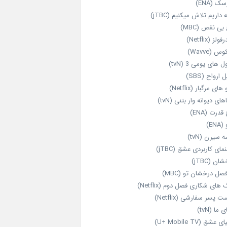
ک (ENA)
داریم تلاش میکنیم (jTBC)
بی‌ نقص (MBC)
ولز (Netflix)
 (Wavve)
 های یومی 3 (tvN)
 ارواح (SBS)
های مرگبار (Netflix)
های دیوانه‌ وار بتنی (tvN)
قدرت (ENA)
ENA)
 سیرن (tvN)
مای کاربردی عشق (jTBC)
ان (jTBC)
صل درخشان تو (MBC)
ای شکاری فصل دوم (Netflix)
‌ پسر سفارشی (Netflix)
 ما (tvN)
 عشق (U+ Mobile TV)