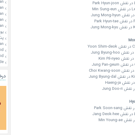
an
P
an
Min 
an
an
Pa
an
Ju
یو
پن
an
Yoo
id
id
de
درخ
Jung
J