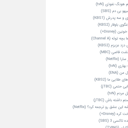
 هونگ نفوذی (tvN)
هو بی دم (SBS)
 و سه پدرش (KBS1)
گوی باوقار (KBS2)
نین (Disney+)
بچه توئه (Channel A)
 دزد عزیزم (KBS2)
شت قاضی (MBC)
را (Netflix)
هاری (tvN)
 من (ENA)
ای طلایی ما (KBS2)
یی حتمی (jTBC)
 مردم (tvN)
م داشته باش (jTBC)
 این عشق رو ترجمه کرد؟ (Netflix)
کره (Disney+)
ه تاکسی 3 (SBS)
ران (TVING)