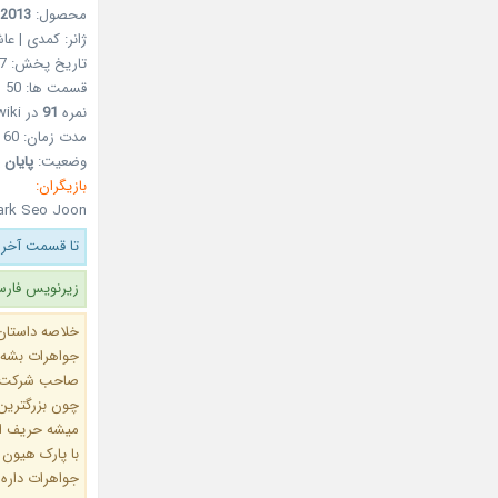
محصول:
2013
ژانر: کمدی | عاش
تاریخ پخش: 17 فروردین 1392- 06Apr 2013
قسمت ها: 50
نمره
91
در asianwiki
مدت زمان: 60 دقیقه
وضعیت:
پایان 
بازیگران:
ark Seo Joon
تا قسمت آخر 
زیرنویس فارس
خلاصه داستان
جواهرات بشه د
صاحب شرکت ج
چون بزرگترین
میشه حریف ای
با پارک هیون
جواهرات داره