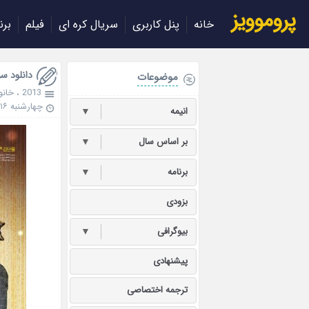
پروموویز
خانه
پنل کاربری
سریال کره ای
فیلم
برن
دانلود سریال کره
موضوعات
2013
،
خانو
چهارشنبه ۱۶ خرداد ۱۳۹۷
انیمه
▼
بر اساس سال
▼
برنامه
▼
بزودی
بیوگرافی
▼
پیشنهادی
ترجمه اختصاصی