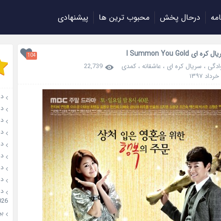
امه
درحال پخش
محبوب ترین ها
پیشنهادی
 ای I Summon You Gold
104
ادگی
،
سریال کره ای
،
عاشقانه
،
کمدی
22,739
دانل
دانلو
دانل
دان
دانل
دانل
دانل
دانل
026
بیو