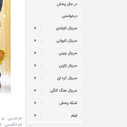
در حال پخش
درخواستی
سریال تایلندی
▼
سریال تایوانی
▼
سریال چینی
▼
سریال ژاپنی
▼
سریال کره ای
▼
سریال هنگ کنگی
▼
شبکه پخش
▼
فیلم
▼
نام فارسی : تو 
نام انگلیسی : Gold, Appear – Pots of Gold