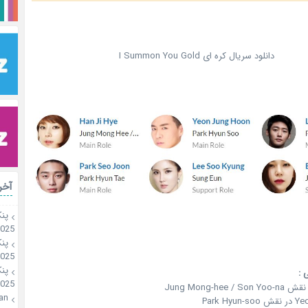
دانلود سریال کره ای I Summon You Gold
آخر
پن
2025
پن
2025
پن
 :
2025
an
Park H