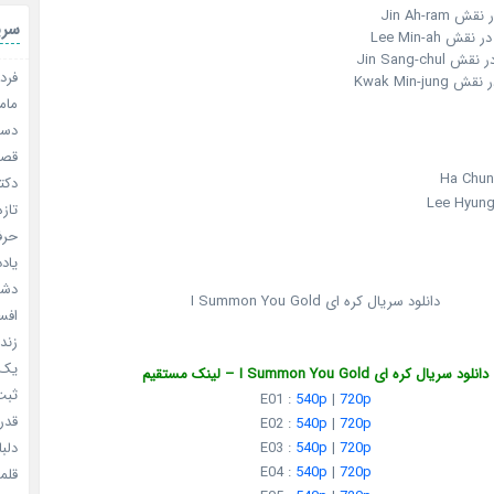
سری
فردا
مامو
دستو
قصر ش
دکتر
تازه
حرفه
یادد
دشم
دانلود سریال کره ای I Summon You Gold
افسا
زندگ
یک د
دانلود سریال کره ای I Summon You Gold – لینک مستقیم
ثبت 
E01 :
540p
|
720p
قدر م
E02 :
540p
|
720p
E03 :
540p
|
720p
دلبا
E04 :
540p
|
720p
قلمرو 