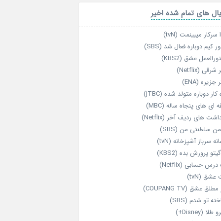
ال های تمام شده اخیر
 سرکار میبینمت (tvN)
ر کیم دوباره فعال شد (SBS)
رالعمل عشق (KBS2)
رقی (Netflix)
 جزیره (ENA)
‌ کار دوباره‌ متولد شده (jTBC)
‌ ای‌ های پنجاه‌ ساله (MBC)
اشت‌ های ردیف آخر (Netflix)
ن سلطنتی من (SBS)
نه سرباز آشپزخانه (tvN)
یتو پرورش بده (KBS2)
رس حسابی (Netflix)
عشق (tvN)
طلق عشق (COUPANG TV)
خته تو شدم (SBS)
طلا (Disney+)