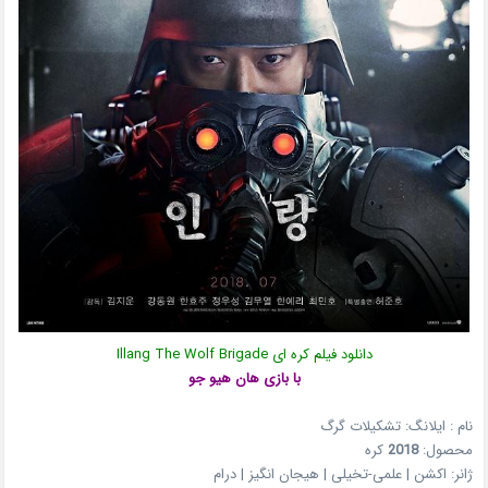
دانلود فیلم کره ای Illang The Wolf Brigade
با بازی هان هیو جو
نام : ایلانگ: تشکیلات گرگ
محصول:
2018
کره
ژانر: اکشن | علمی-تخیلی | هیجان انگیز | درام