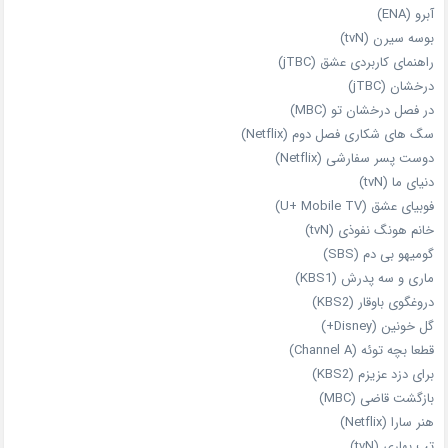
آبرو (ENA)
بوسه سیرن (tvN)
راهنمای کاربردی عشق (jTBC)
درخشان (jTBC)
در فصل درخشان تو (MBC)
سگ های شکاری فصل دوم (Netflix)
دوست‌ پسر سفارشی (Netflix)
دنیای ما (tvN)
فوبیای عشق (U+ Mobile TV)
خانم هونگ نفوذی (tvN)
گومیهو بی دم (SBS)
ماری و سه پدرش (KBS1)
دروغگوی باوقار (KBS2)
گل خونین (Disney+)
قطعا بچه توئه (Channel A)
برای دزد عزیزم (KBS2)
بازگشت قاضی (MBC)
هنر سارا (Netflix)
تب بهاری (tvN)