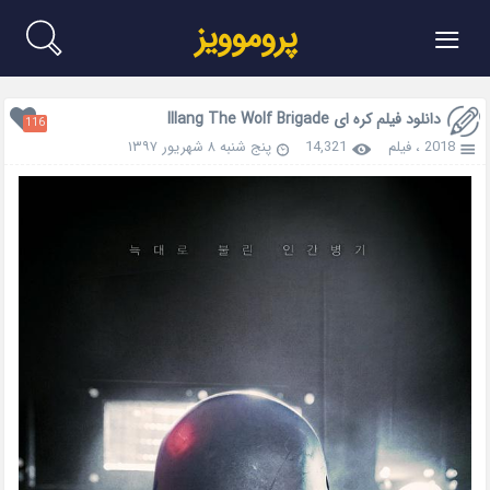
≡
پروموویز
دانلود فیلم کره ای Illang The Wolf Brigade
116
2018
،
فیلم
14,321
پنج شنبه ۸ شهریور ۱۳۹۷