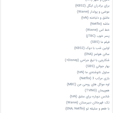
برای برادران ایگل (KBS2)
عوضی و پولدار (Wavve)
عاشق و دلباخته (tvN)
ماشه (Netflix)
خط اس (Wavve)
پسر خوب (jTBC)
فیلم ما (SBS)
اولین شب با دوک (KBS2)
سالن هولمز (ENA)
شکارچی با تیغ جراحی (Disney+)
بهار جوانی (SBS)
سئول نانوشته‌ی ما (tvN)
بازی مرکب 3 (Netflix)
اوه موکل های روحی من (MBC)
هم‌پیمان (TVING)
شانس دوباره برای عشق (tvN)
تک: قهرمانان دبیرستان (Wavve)
با طعم و سلیقه تو (ENA, Netflix)