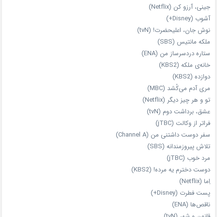
جینی، آرزو کن (Netflix)
آشوب (Disney+)
نوش جان، اعلیحضرت! (tvN)
ملکه‌ مانتیس (SBS)
ستاره دردسرساز من (ENA)
خانه‌ی ملکه (KBS2)
دوازده (KBS2)
مری آدم می‌کُشد (MBC)
تو و هر چیز دیگر (Netflix)
عشق، برداشت دوم (tvN)
فراتر از وکالت (jTBC)
سفر دوست‌ داشتنی من (Channel A)
تلاش پیروزمندانه (SBS)
مرد خوب (jTBC)
دوست دخترم یه مرده! (KBS2)
اِما (Netflix)
پست فطرت (Disney+)
ناقص‌ها (ENA)
قانون و شهر (tvN)