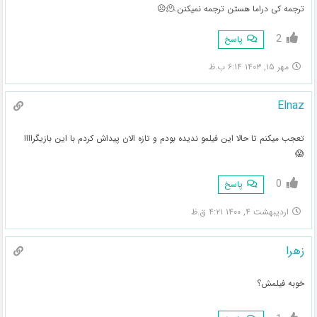
ترجمه کی دراما هستن ترجمه نمیکنن.🫠☹️
2
پاسخ
مهر ۱۵, ۱۴۰۳ ۶:۱۴ ب.ظ
Elnaz
تعجب میکنم تا حالا این فیلمو ندیده بودم و تازه الان پیداش کردم با این بازیگراااا
😱
0
پاسخ
اردیبهشت ۴, ۱۴۰۰ ۴:۲۱ ق.ظ
زهرا
خوبه فیلمش؟