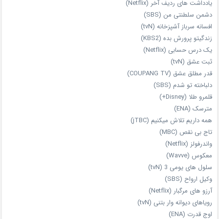
یادداشت‌ های ردیف آخر (Netflix)
دشمن سلطنتی من (SBS)
افسانه سرباز آشپزخانه (tvN)
زندگیتو پرورش بده (KBS2)
یک درس حسابی (Netflix)
ثبت عشق (tvN)
قدر مطلق عشق (COUPANG TV)
دلباخته تو شدم (SBS)
قلمرو طلا (Disney+)
مترسک (ENA)
همه داریم تلاش میکنیم (jTBC)
تاج بی‌ نقص (MBC)
واندرفولز (Netflix)
معکوس (Wavve)
سلول های یومی 3 (tvN)
وکیل ارواح (SBS)
آرزو های مرگبار (Netflix)
رویاهای دیوانه‌ وار بتنی (tvN)
اوج قدرت (ENA)