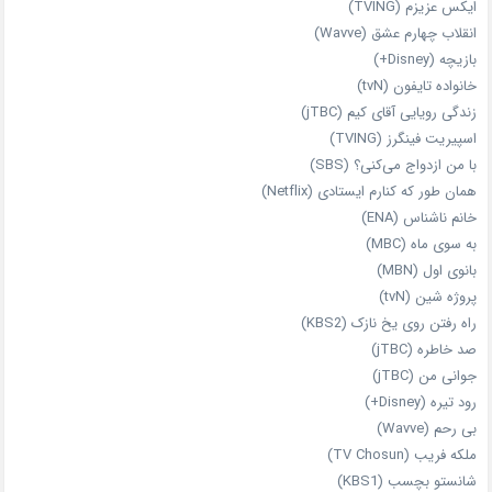
ایکس عزیزم (TVING)
انقلاب چهارم عشق (Wavve)
بازیچه (Disney+)
خانواده تایفون (tvN)
زندگی رویایی آقای کیم (jTBC)
اسپیریت فینگرز (TVING)
با من ازدواج می‌کنی؟ (SBS)
همان‌ طور که کنارم ایستادی (Netflix)
خانم ناشناس (ENA)
به سوی ماه (MBC)
بانوی اول (MBN)
پروژه شین (tvN)
راه رفتن روی یخ نازک (KBS2)
صد خاطره (jTBC)
جوانی من (jTBC)
رود تیره (Disney+)
بی‌ رحم (Wavve)
ملکه فریب (TV Chosun)
شانستو بچسب (KBS1)