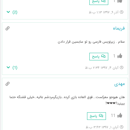
1
پاسخ
)
2
(
آذر ۹, ۱۳۹۷ ۱:۱۳ ب.ظ
فریماه
سلام . زیرنویس فارسی رو تو سابسین قرار دادن
1
پاسخ
)
1
(
آبان ۴, ۱۳۹۷ ۲:۳۴ ب.ظ
مهدی
هان هیوجو معرکست….فوق العاده بازی کرده…بازیگرمردشم عالیه…خیلی قشنگه حتما
ببینید?❤❤❤?
11
پاسخ
آبان ۱, ۱۳۹۷ ۳:۴۳ ب.ظ