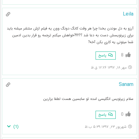
Leila
آرزو به دل موندن بخدا چرا هر وقت کانگ دونگ وون یه فیلم ازش منتشر میشه باید
برای زیرنویسش دست به دعا شد ؟؟!!!?خواهش میکنم ترجمه رو قرار بدین ادمین
شما میتونی یه کاری بکن آخه?
8
پاسخ
مهر ۱۸, ۱۳۹۷ ۱۲:۲۶ ق.ظ
Sanam
سلام زیرنویس انگلیسی امده تو سابسین هست لطفا بزارین
0
پاسخ
)
1
(
شهریور ۲۳, ۱۳۹۷ ۵:۳۹ ب.ظ