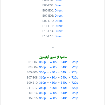
E01-E02:
Direct
E03-E04:
Direct
E05-E06:
Direct
E07-E08:
Direct
E09-E10:
Direct
E11-E12:
Direct
E13-E14:
Direct
E15-E16:
Direct
…
دانلود از سرور آپلودبوی
E01-E02:
360p
–
480p
–
540p
–
720p
E03-E04:
360p
–
480p
–
540p
–
720p
E05-E06:
360p
–
480p
–
540p
–
720p
E07-E08:
360p
–
480p
–
540p
–
720p
E09-E10:
360p
–
480p
–
540p
–
720p
E11-E12:
360p
–
480p
–
540p
–
720p
E13-E14:
360p
–
480p
–
540p
–
720p
E15-E16:
360p
–
480p
–
540p
–
720p