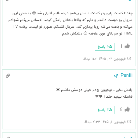
چندتا کامنت پایین‌تر کامنت ۶ سال پیشمو دیدم قلبم اکلیلی شد 🙂 به حدی این
سریال رو دوست داشتم و دارم که واقعا باهاش زندگی کردم، احساس می‌کنم شجاعم
می‌کنه و باعث می‌شه رویا پردازی کنم. سریال قشنگم. هنوزم تو لیست برنامه TV
TIME تو سریالای مورد علاقمه 🙂 دلتنگش شدم
1
پاسخ
فروردین ۲۲, ۱۴۰۵ ۱۱:۰۱ ب.ظ
Paniii 🌿
یادش بخیر .. نوجوون بودم خیلی دوسش داشتم 💓
قشنگه ببینید حتمااا 🧡🧡
8
پاسخ
فروردین ۱, ۱۴۰۵ ۷:۳۳ ب.ظ