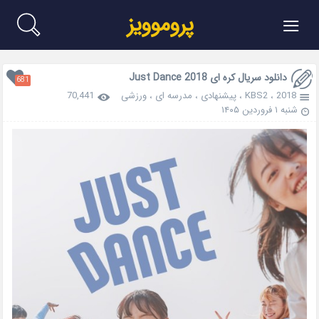
≡
پروموویز
دانلود سریال کره ای Just Dance 2018
681
2018
،
KBS2
،
پیشنهادی
،
مدرسه ای
،
ورزشی
70,441
شنبه ۱ فروردین ۱۴۰۵