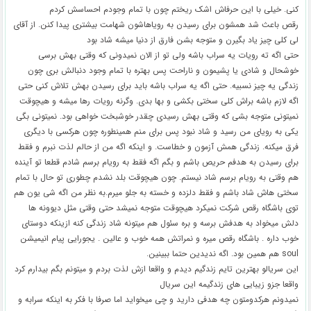
کنی. خیلی با این حرفاش اشک ریختم چون با تمام وجودم احساسش کردم
رقص باعث شد همشون برای رسیدن به رویاهاشون شهامت بیشتری پیدا کنن. از آقای
لی کلی چیز یاد بگیرن و متوجه بشن فارق از دنیا میشه شاد بود
حتی اگه ته رویات یه سراب باشه ولی تو از الان نمیدونی که وقتی بهش برسی
خوشحال و شادی یا پشیمون و ناراحت پس بهتره با تمام وجود دنبالش بری چون
زندگی یه چیز نسبیه. حتی اگه یه سراب باشه باید برای رسیدن بهش تلاش کنی حتی
اگه لازم باشه براش کلی سختی بکشی و بها بدی. وگرنه رویات رها میشه و هیچوقت
نمیتونی متوجه بشی که وقتی بهش رسیدی چقدر خوشبخت خواهی بود. نمیتونی بگی
یکی به رویای من رسید و شاد نبود پس برای منم همینطوره چون هرکسی با دیگری
فرق میکنه. زندگی همش آزمون و خطاست. و اینکه اگه من از حالم لذت نبرم و فقط
برای رسیدن به هدفم حریص باشم و بگم اگه فقط به رویام برسم شادم قطعا تو آینده
هم وقتی به رویام برسم شاد نیستم. چون هیچوقت بلد نشدم چطوری تو حال با تمام
سختی هاش شاد باشم و فقط دلزده و خسته به جلو میرم.به نظر من اگه شی یون هم
توی باشگاه رقص شرکت نمیکرد هیچوقت متوجه نمیشد حتی وقتی مثل دیوونه ها
دلش میخواد به هدفش برسه و بره سئول هم میتونه شاد زندگی کنه ازینکه دوستای
خوب داره . باشگاه رقص میره و نمراتش همه خوب و عالین . یجورایی پیام انیمیشن
soul هم همین بود. اگه ندیدین حتما ببینین.
این سریالو بهترین تایم زندگیم دیدم و واقعا ازش لذت بردم و میتونم بگم بیدارم کرد
واقعا جزو زیبایی های زندگیمه این سریال
نمیدونم هرکدومتون چه هدفی دارید و چی میخواید اما صرفا با فکر به اینکه سرابه و