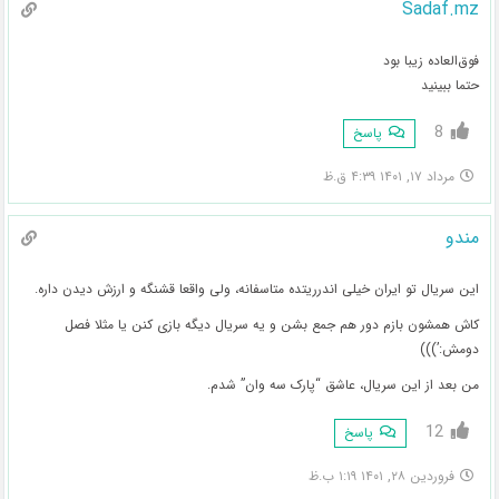
Sadaf.mz
فوق‌العاده زیبا بود
حتما ببینید
8
پاسخ
مرداد ۱۷, ۱۴۰۱ ۴:۳۹ ق.ظ
مندو
این سریال تو ایران خیلی اندرریتده متاسفانه، ولی واقعا قشنگه و ارزش دیدن داره.
کاش همشون بازم دور هم جمع بشن و یه سریال دیگه بازی کنن یا مثلا فصل
دومش:’)))
من بعد از این سریال، عاشق “پارک سه وان” شدم.
12
پاسخ
فروردین ۲۸, ۱۴۰۱ ۱:۱۹ ب.ظ