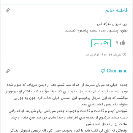
فاطمه خانم
این سریال معرکه اس
بهتون پیشنهاد میدم ببینید پشیمون نمیشید
9
پاسخ
خرداد ۲۹, ۱۴۰۰ ۶:۱۱ ب.ظ
Choi nimo 🦊
جدیدا خیلی به سریال مدرسه ای علاقه مند شدم. بعد از دیدن سریالام که تموم شده
بودن اومدم بگردم دنبال یه سریال مدرسه ای که صرفا سرگرمم کنه. داشتم تو پروموویز
میگشتم که به این سریال برخوردم. اول اسمش خیلی جذبم کرد. چون یه جورایی
میتونم بگم رقص تمام دنیای منه.
شروعش کردم و گذشت و گذشت و فهمیدم چقدر سریالش برام شیرینه. اینکه رقص
باعث میشد هرکدوم از دقدقه های اطرافشون جدا بشن. دور هم جمع بشن و چند
ساعت رو از ته دل شاد باشن
اونجاش که آقای لی گفت باید با تمام وجودت حس کنی اگه نرقصی نمیتونی زندگی