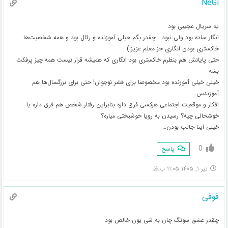
NeGi
یه سریال عجیبی بود
انگار ساده بود ولی نبود… چقدر بگم خیلی آموزنده و رئال بود و همه شخصیت‌ها
خاکستری بودن انگاری جز معلم عزیز:)
حتی پایانش هم بنظرم خاکستری بود انگاری که همیشه قرار نیست همه چیز پرفکت
بشه
خیلی خیلی آموزنده بود مخصوصا برای قشر نوجوان! حتی برای بزرگسال‌ها هم
آموزندس…
افکار و موقعیت اجتماعی هرکسی فرق داره بنابراین رفتار شخص هم فرق داره یا
خوشحالی چیه؟ رسیدن به رویا خوشبختی میاره؟
خیلی اینا جالب بودن…
0
پاسخ
تیر ۱, ۱۴۰۵ ۱۱:۰۵ ب.ظ
فوفی
چقدر عشق سونگ چان به شی یون خالص بود