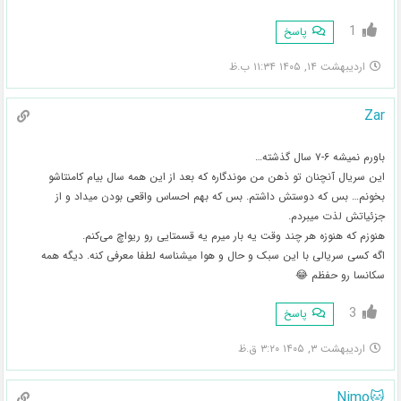
1
پاسخ
اردیبهشت ۱۴, ۱۴۰۵ ۱۱:۳۴ ب.ظ
Zar
باورم نمیشه ۶-۷ سال گذشته…
این سریال آنچنان تو ذهن من موندگاره که بعد از این همه سال بیام کامنتاشو
بخونم… بس که دوستش داشتم. بس که بهم احساس واقعی بودن میداد و از
جزئیاتش لذت میبردم.
هنوزم که هنوزه هر چند وقت یه بار میرم یه قسمتایی رو ریواچ می‌کنم.
اگه کسی سریالی با این سبک و حال و هوا میشناسه لطفا معرفی کنه. دیگه همه
سکانسا رو حفظم 😂
3
پاسخ
اردیبهشت ۳, ۱۴۰۵ ۳:۲۰ ق.ظ
🐱Nimo