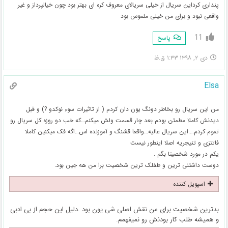
پنداری کرداین سریال از خیلی سریالای معروف کره ای بهتر بود چون خیالپرداز و غیر
واقعی نبود و برای من خیلی ملموس بود
11
پاسخ
دی ۲, ۱۳۹۸ ۱:۳۳ ق.ظ
Elsa
من این سریال رو بخاطر دونگ یون دان کردم ( از تاثیرات سوء نوکدو ?) و قبل
دیدنش کاملا مطمئن بودم بعد چار قسمت ولش میکنم…که خب دو روزه کل سریال رو
تموم کردم….این سریال عالیه…واقعا قشنگ و آموزنده اس…اگه فک میکنین کاملا
فاتتزی و تنیجریه اصلا اینطور نیست
یکم در مورد شخصیتا بگم .
دوست داشتنی ترین و طفلک ترین شخصیت برا من هه جین بود.
اسپویل کننده
بدترین شخصیت برای من نقش اصلی شی یون بود .دلیل این حجم از بی ادبی
و همیشه طلب کار بودنش رو نمیفهمم.