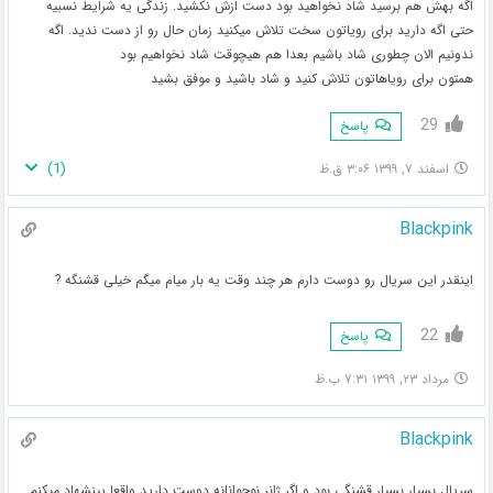
اگه بهش هم برسید شاد نخواهید بود دست ازش نکشید. زندگی یه شرایط نسبیه
حتی اگه دارید برای رویاتون سخت تلاش میکنید زمان حال رو از دست ندید. اگه
ندونیم الان چطوری شاد باشیم بعدا هم هیچوقت شاد نخواهیم بود
همتون برای رویاهاتون تلاش کنید و شاد باشید و موفق بشید
29
پاسخ
)
1
(
اسفند ۷, ۱۳۹۹ ۳:۰۶ ق.ظ
Blackpink
اینقدر این سریال رو دوست دارم هر چند وقت یه بار میام میگم خیلی قشنگه ?
22
پاسخ
مرداد ۲۳, ۱۳۹۹ ۷:۳۱ ب.ظ
Blackpink
سریال بسیار بسیار قشنگی بود و اگر ژانر نوجوانانه دوست دارید واقعا پینشهاد میکنم