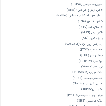
اسپیریت فینگرز (TVING)
با من ازدواج می‌کنی؟ (SBS)
همان‌ طور که کنارم ایستادی (Netflix)
خانم ناشناس (ENA)
به سوی ماه (MBC)
بانوی اول (MBN)
پروژه شین (tvN)
راه رفتن روی یخ نازک (KBS2)
صد خاطره (jTBC)
جوانی من (jTBC)
رود تیره (Disney+)
بی‌ رحم (Wavve)
ملکه فریب (TV Chosun)
شانستو بچسب (KBS1)
جینی، آرزو کن (Netflix)
آشوب (Disney+)
نوش جان، اعلیحضرت! (tvN)
ملکه‌ مانتیس (SBS)