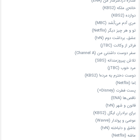
ستاره دردسرساز من (ENA)
خانه‌ی ملکه (KBS2)
دوازده (KBS2)
مری آدم می‌کُشد (MBC)
تو و هر چیز دیگر (Netflix)
عشق، برداشت دوم (tvN)
فراتر از وکالت (jTBC)
سفر دوست‌ داشتنی من (Channel A)
تلاش پیروزمندانه (SBS)
مرد خوب (jTBC)
دوست دخترم یه مرده! (KBS2)
اِما (Netflix)
پست فطرت (Disney+)
ناقص‌ها (ENA)
قانون و شهر (tvN)
برای برادران ایگل (KBS2)
عوضی و پولدار (Wavve)
عاشق و دلباخته (tvN)
ماشه (Netflix)