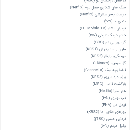
در فصل درخشان تو (MBC)
سگ های شکاری فصل دوم (Netflix)
دوست‌ پسر سفارشی (Netflix)
دنیای ما (tvN)
فوبیای عشق (U+ Mobile TV)
خانم هونگ نفوذی (tvN)
گومیهو بی دم (SBS)
ماری و سه پدرش (KBS1)
دروغگوی باوقار (KBS2)
گل خونین (Disney+)
قطعا بچه توئه (Channel A)
برای دزد عزیزم (KBS2)
بازگشت قاضی (MBC)
هنر سارا (Netflix)
تب بهاری (tvN)
آیدل من (ENA)
روزهای طلایی ما (KBS2)
فردایی حتمی (jTBC)
وکیل مردم (tvN)