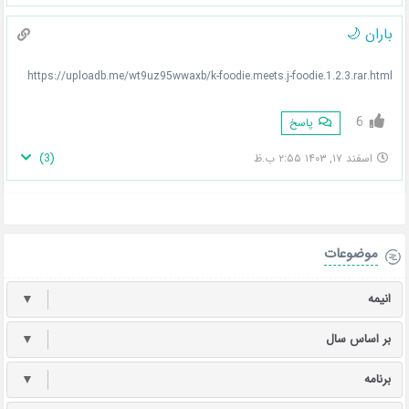
باران 🌙
https://uploadb.me/wt9uz95wwaxb/k-foodie.meets.j-foodie.1.2.3.rar.html
6
پاسخ
)
3
(
اسفند ۱۷, ۱۴۰۳ ۲:۵۵ ب.ظ
موضوعات
انیمه
▼
بر اساس سال
▼
برنامه
▼