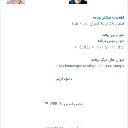
.
اطلاعات بیشتر برنامه
امتیاز
:
7.6 از 10 (میزان آراء: 7 نفر)
سایر عناوین برنامه:
عنوان بومی برنامه
:
미친맛집: 미식가 친구의 맛집
عنوان های دیگر برنامه
:
Michinmasjip: Misikga Chinguui Masjip
.
دانلود تریلر
.
پخش آنلاین WEB-DL
.