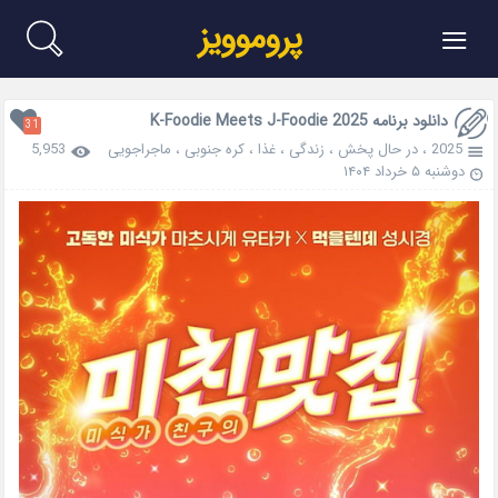
≡
پروموویز
دانلود برنامه K-Foodie Meets J-Foodie 2025
31
2025
،
در حال پخش
،
زندگی
،
غذا
،
کره جنوبی
،
ماجراجویی
5,953
دوشنبه ۵ خرداد ۱۴۰۴