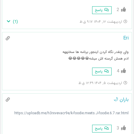
2
پاسخ
)
1
(
اردیبهشت ۱۲, ۱۴۰۴ ۹:۱۷ ق.ظ
Eri
وای چقدر نگاه کردن اینجور برنامه ها سختههه
ادم همش گرسنه اش میشه😭😂😂😂😂
4
پاسخ
اردیبهشت ۵, ۱۴۰۴ ۱۲:۴۹ ق.ظ
باران 🌙
https://uploadb.me/h3rxvevacr9e/k-foodie.meets.J-foodie.6.7.rar.html
3
پاسخ