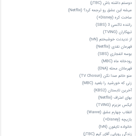
دوستم داشته باش (jTBC)
میشه این عشق رو ترجمه کرد؟ (Netflix)
ساخت کره (Disney+)
راننده تاکسی 3 (SBS)
تبهکاران (TVING)
از ندیدنت خوشبختم (tvN)
قهرمان نقدی (Netflix)
بوسه انفجاری (SBS)
رودخانه ماه (MBC)
قهرمانان محله (ENA)
منو خانم صدا نکن (TV Chosun)
زنی که خورشید را بلعید (MBC)
آخرین تابستان (KBS2)
بهای اعتراف (Netflix)
ایکس عزیزم (TVING)
انقلاب چهارم عشق (Wavve)
بازیچه (Disney+)
خانواده تایفون (tvN)
زندگی رویایی آقای کیم (jTBC)