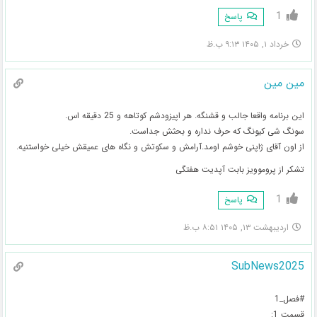
1
پاسخ
خرداد ۱, ۱۴۰۵ ۹:۱۳ ب.ظ
مین مین
این برنامه واقعا جالب و قشنگه. هر اپیزودشم کوتاهه و 25 دقیقه اس.
سونگ شی کیونگ که حرف نداره و بحثش جداست.
از اون آقای ژاپنی خوشم اومد.آرامش و سکوتش و نگاه های عمیقش خیلی خواستنیه.
تشکر از پروموویز بابت آپدیت هفتگی
1
پاسخ
اردیبهشت ۱۳, ۱۴۰۵ ۸:۵۱ ب.ظ
SubNews2025
#فصل_1
قسمت 1: