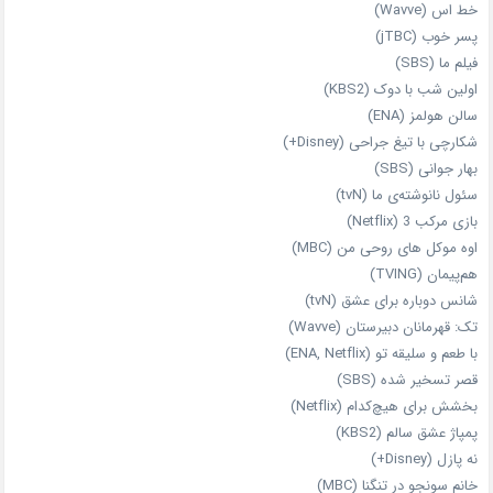
خط اس (Wavve)
پسر خوب (jTBC)
فیلم ما (SBS)
اولین شب با دوک (KBS2)
سالن هولمز (ENA)
شکارچی با تیغ جراحی (Disney+)
بهار جوانی (SBS)
سئول نانوشته‌ی ما (tvN)
بازی مرکب 3 (Netflix)
اوه موکل های روحی من (MBC)
هم‌پیمان (TVING)
شانس دوباره برای عشق (tvN)
تک: قهرمانان دبیرستان (Wavve)
با طعم و سلیقه تو (ENA, Netflix)
قصر تسخیر شده (SBS)
بخشش برای هیچ‌کدام (Netflix)
پمپاژ عشق سالم (KBS2)
نه پازل (Disney+)
خانم سونجو در تنگنا (MBC)