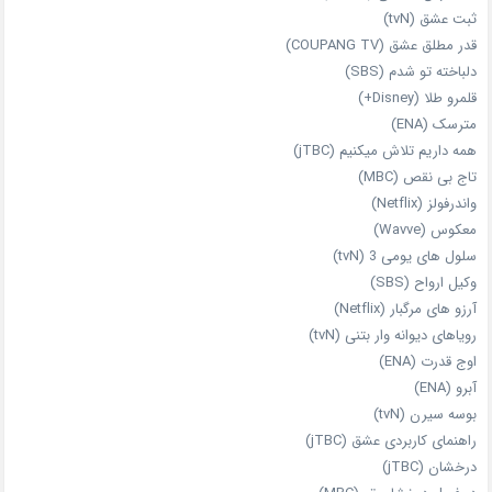
ثبت عشق (tvN)
قدر مطلق عشق (COUPANG TV)
دلباخته تو شدم (SBS)
قلمرو طلا (Disney+)
مترسک (ENA)
همه داریم تلاش میکنیم (jTBC)
تاج بی‌ نقص (MBC)
واندرفولز (Netflix)
معکوس (Wavve)
سلول های یومی 3 (tvN)
وکیل ارواح (SBS)
آرزو های مرگبار (Netflix)
رویاهای دیوانه‌ وار بتنی (tvN)
اوج قدرت (ENA)
آبرو (ENA)
بوسه سیرن (tvN)
راهنمای کاربردی عشق (jTBC)
درخشان (jTBC)