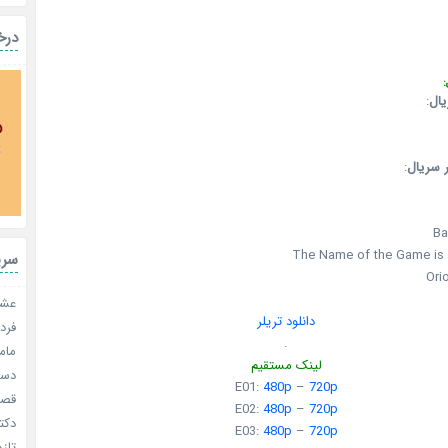
درخ
:
یال
:
 سریال
:
Ba
The Name of the Game is 
سری
Ori
عشق 
دانلود تریلر
فردا
.
مامو
لینک مستقیم
دستو
E01:
480p
–
720p
قصر ش
E02:
480p
–
720p
دکتر
E03:
480p
–
720p
تازه