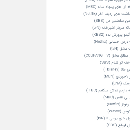
‌ ای‌ های پنجاه‌ ساله (MBC)
اشت‌ های ردیف آخر (Netflix)
ن سلطنتی من (SBS)
نه سرباز آشپزخانه (tvN)
یتو پرورش بده (KBS2)
رس حسابی (Netflix)
عشق (tvN)
طلق عشق (COUPANG TV)
خته تو شدم (SBS)
طلا (Disney+)
 لاجوردی (MBN)
ک (ENA)
داریم تلاش میکنیم (jTBC)
بی‌ نقص (MBC)
ولز (Netflix)
 (Wavve)
 های یومی 3 (tvN)
 ارواح (SBS)