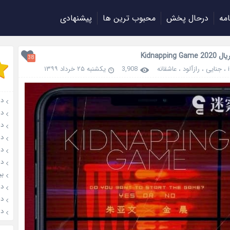
امه
درحال پخش
محبوب ترین ها
پیشنهادی
Kidnapping 
38
،
جنایی
،
رازآلود
،
عاشقانه
3,908
یکشنبه ۲۵ خرداد ۱۳۹۹
دانل
دان
دانل
دان
دانل
دان
بیوگ
دانلود
دانلو
دانل