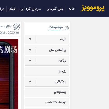
پروموویز
خانه
پنل کاربری
سریال کره ای
فیلم
برن
دانلود سریال Game 2020
موضوعات
iQiyi
،
2020
انیمه
▼
بر اساس سال
▼
برنامه
▼
بزودی
بیوگرافی
▼
پیشنهادی
ترجمه اختصاصی