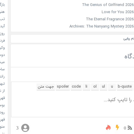
بازگ
هنر سا
تب ب
آیدل
روزه
دم ربایی
فردا
وکیل
گاه
دوست
میشه
ساخت 
رانند
تبهکا
از ن
قهرما
بوسه
رودخ
قهرم
منو خ
3
0
زنی 