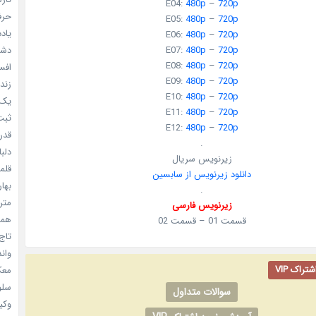
E04:
480p
–
720p
حرفه
E05:
480p
–
720p
یادد
E06:
480p
–
720p
دشم
E07:
480p
–
720p
E08:
480p
–
720p
افسا
E09:
480p
–
720p
زندگ
E10:
480p
–
720p
یک د
E11:
480p
–
720p
ثبت 
E12:
480p
–
720p
قدر م
.
دلبا
زیرنویس سریال
قلمرو 
دانلود زیرنویس از سابسین
بهار
.
مترس
زیرنویس فارسی
همه 
قسمت 01 – قسمت 02
تاج 
واندرف
راک VIP
معکوس
سلول
سوالات متداول
وکیل