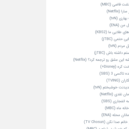
شت قاضی (MBC)
را (Netflix)
هاری (tvN)
 من (ENA)
ای طلایی ما (KBS2)
یی حتمی (jTBC)
 مردم (tvN)
م داشته باش (jTBC)
 این عشق رو ترجمه کرد؟ (Netflix)
کره (Disney+)
ه تاکسی 3 (SBS)
ران (TVING)
دیدنت خوشبختم (tvN)
ن نقدی (Netflix)
 انفجاری (SBS)
انه ماه (MBC)
انان محله (ENA)
انم صدا نکن (TV Chosun)
که خورشید را بلعید (MBC)