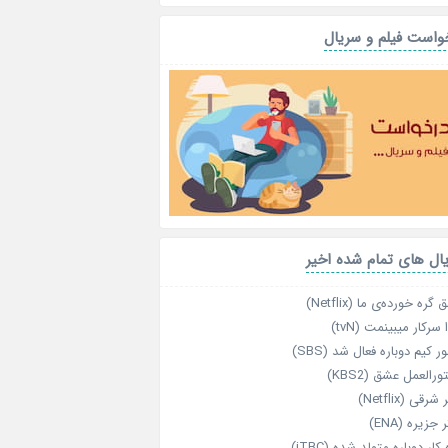
واست فیلم و سریال
ال های تمام شده اخیر
گره خورده‌ی ما (Netflix)
 سرکار میبینمت (tvN)
ر کیم دوباره فعال شد (SBS)
رالعمل عشق (KBS2)
رقی (Netflix)
 جزیره (ENA)
‌ کار دوباره‌ متولد شده (jTBC)