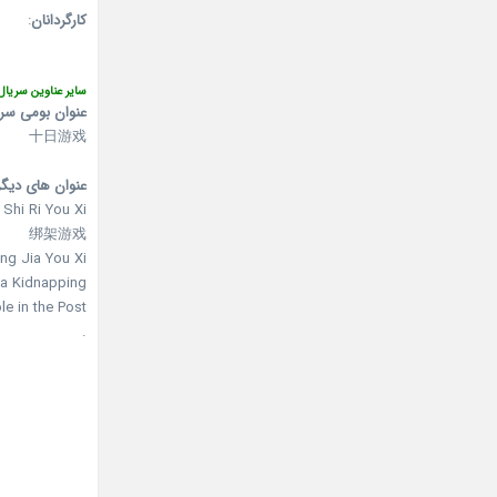
کارگردانان
:
سایر عناوین سریال
عنوان بومی سر
十日游戏
عنوان های دیگر
Shi Ri You Xi
绑架游戏
ng Jia You Xi
a Kidnapping
ole in the Post
.