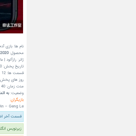
نام ها:
بازی آدم
محصول:
2020
ژانر:
رازآلود | ع
تاریخ پخش:
0
قسمت ها:
12
روز های پخش:
مدت زمان:
40 دقیقه
وضعیت:
به اتم
بازیگران:
in – Geng Le
قسمت آخر اضا
زیرنویس انگلی