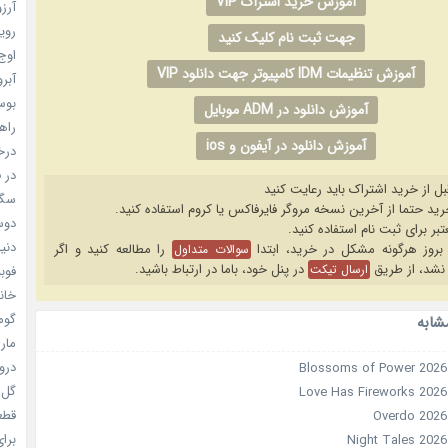
آموزش خرید اشتراک VIP
آرزو 
رویا
جهت ثبت نام کلیک کنید
اوج 
آموزش تنظیمات IDM کامپیوتر جهت دانلود VIP
آبرو (
بوسه
آموزش دانلود در ADM موبایل
راهن
آموزش دانلود در آیفون و ios
درخش
در ف
بل از خرید اشتراک باید رعایت کنید
سگ ه
دوست
دنیای
را مطالعه کنید و اگر
سوالات متداول
نشد، از طریق
در پنل خود، باما در ارتباط باشید.
ارسال تیکت
فوبیای
خانم
گومی
شابه
ماری
دروغ
گل خو
قطعا 
برای