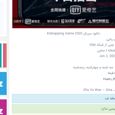
دانلود سریال
2020
Kidnapping Game
 ربایی
چین
از شبکه
iQiyi
اشقانه | جنایی
Jun 2, 202
سه شنبه و چهارشنبه, پنجشنبه
ام رسیده
Zhu Ya Wen – Gina J
فه شد.
سی ندارد.