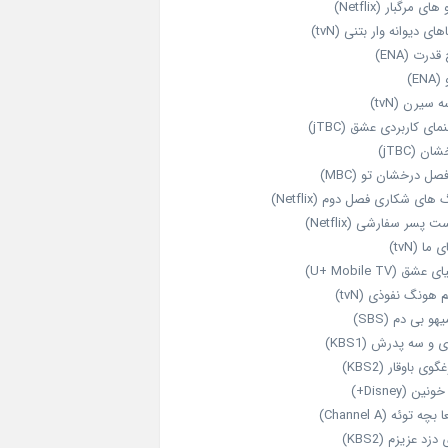
های مرگبار (Netflix)
های دیوانه‌ وار بتنی (tvN)
قدرت (ENA)
ENA)
 سیرن (tvN)
مای کاربردی عشق (jTBC)
ان (jTBC)
صل درخشان تو (MBC)
ای شکاری فصل دوم (Netflix)
‌ پسر سفارشی (Netflix)
 ما (tvN)
 عشق (U+ Mobile TV)
 هونگ نفوذی (tvN)
هو بی دم (SBS)
 و سه پدرش (KBS1)
گوی باوقار (KBS2)
نین (Disney+)
بچه توئه (Channel A)
 دزد عزیزم (KBS2)