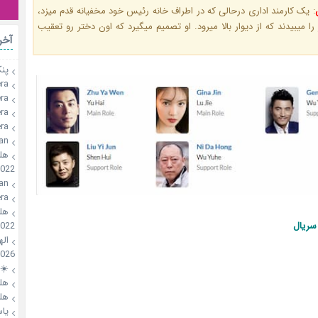
یک کارمند اداری درحالی که در اطراف خانه رئیس خود مخفیانه قدم میزد،
:
دختری مرموز را میبیدند که از دیوار بالا میرود. او تصمیم میگیرد که اون 
رات
🥞
a🍪
a🍪
a🍪
a🍪
an
؛
2022
an
a🍪
؛
2022
اطلاع
🍪!
026
🌸
؛
؛
سی