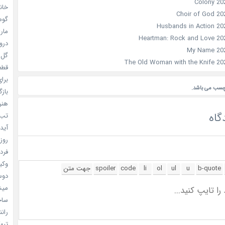
خانم
گومی
ماری
دروغ
گل خو
قطعا 
برای
چسب می باشد.
بازگ
هنر سا
گاه
تب ب
آیدل
روزه
فردا
وکیل
دوست
میشه
ساخت 
رانند
تبهکا