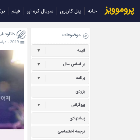
پروموویز
خانه
پنل کاربری
سریال کره ای
فیلم
برن
دانلود فیلم کره ای es
موضوعات
2019
،
درام
انیمه
▼
بر اساس سال
▼
برنامه
▼
بزودی
بیوگرافی
▼
پیشنهادی
ترجمه اختصاصی