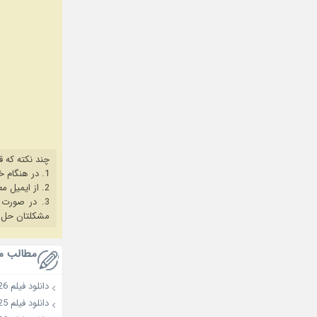
چند نکته که ق
1. در هنگام خرید حتما از آخرین نسخه مروگر فایرفاکس یا کروم استفاده کنید.
2. از ایمیل معتبر برای ثبت نام استفاده کنید.
3. در صورت بروز هرگونه مشکل در خرید، ابتدا
مشکلتان حل 
مطالب م
دانلود فیلم Wild Sing 2026
دانلود فیلم Second Sister 2025