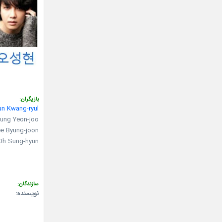
بازیگران:
un Kwang-ryul
Jung Yeon-joo در نقش n Yoo-ri
Lee Byung-joon در نقش -seok
Oh Sung-hyun در نقش oo-yeong
سازندگان:
نویسنده: