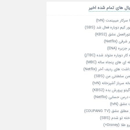
ال های تمام شده اخیر
 سرکار میبینمت (tvN)
ر کیم دوباره فعال شد (SBS)
رالعمل عشق (KBS2)
رقی (Netflix)
 جزیره (ENA)
‌ کار دوباره‌ متولد شده (jTBC)
‌ ای‌ های پنجاه‌ ساله (MBC)
اشت‌ های ردیف آخر (Netflix)
ن سلطنتی من (SBS)
نه سرباز آشپزخانه (tvN)
یتو پرورش بده (KBS2)
رس حسابی (Netflix)
عشق (tvN)
طلق عشق (COUPANG TV)
خته تو شدم (SBS)
طلا (Disney+)