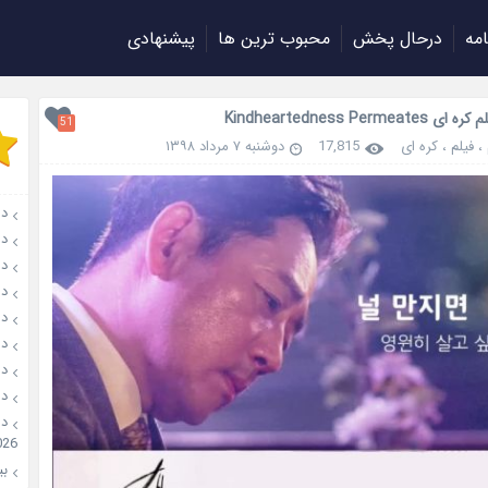
امه
درحال پخش
محبوب ترین ها
پیشنهادی
Kindheartedness Permeat
51
،
فیلم
،
کره ای
17,815
دوشنبه ۷ مرداد ۱۳۹۸
دانل
دانلو
دانل
دان
دانل
دانل
دانل
دانل
026
بیو