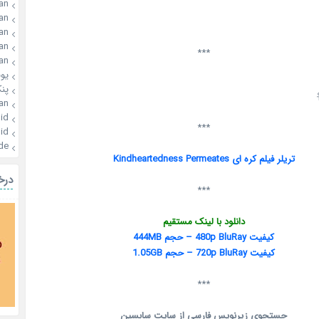
an
an
an
an
***
an
یو
پن
an
id
***
id
de
تریلر فیلم کره ای Kindheartedness Permeates
درخ
***
دانلود با لینک مستقیم
کیفیت 480p BluRay – حجم 444MB
کیفیت 720p BluRay – حجم 1.05GB
***
جستجوی زیرنویس فارسی از سایت سابسین