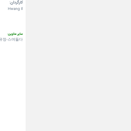
کارگردان:
Hwang Il
سایر عناوین:
유정-스며들다