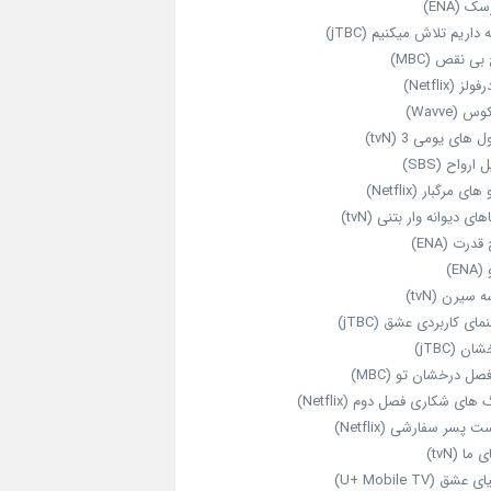
ک (ENA)
داریم تلاش میکنیم (jTBC)
بی‌ نقص (MBC)
ولز (Netflix)
 (Wavve)
 های یومی 3 (tvN)
 ارواح (SBS)
های مرگبار (Netflix)
های دیوانه‌ وار بتنی (tvN)
قدرت (ENA)
ENA)
 سیرن (tvN)
مای کاربردی عشق (jTBC)
ان (jTBC)
صل درخشان تو (MBC)
ای شکاری فصل دوم (Netflix)
‌ پسر سفارشی (Netflix)
 ما (tvN)
 عشق (U+ Mobile TV)