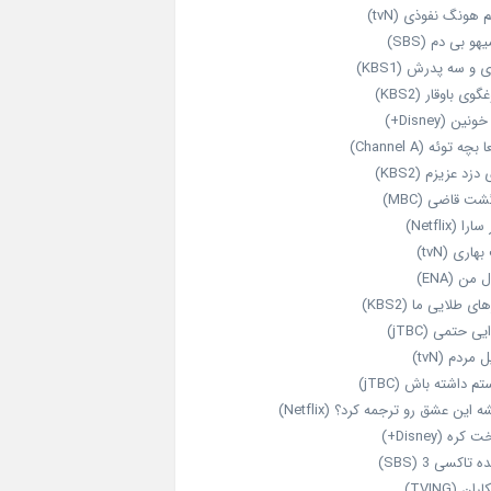
 هونگ نفوذی (tvN)
هو بی دم (SBS)
 و سه پدرش (KBS1)
گوی باوقار (KBS2)
نین (Disney+)
بچه توئه (Channel A)
 دزد عزیزم (KBS2)
شت قاضی (MBC)
را (Netflix)
هاری (tvN)
 من (ENA)
ای طلایی ما (KBS2)
یی حتمی (jTBC)
 مردم (tvN)
م داشته باش (jTBC)
 این عشق رو ترجمه کرد؟ (Netflix)
کره (Disney+)
ه تاکسی 3 (SBS)
ران (TVING)