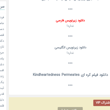
سری
***
فردا
دانلود زیرنویس فارسی
مامو
ندارد!
دستو
قصر ش
***
دکتر
تازه
دانلود زیرنویس انگلیسی
حرفه
ندارد!
یادد
***
دشم
افسا
دانلود فیلم کره ای Kindheartedness Permeates
زندگ
یک د
***
ثبت 
قدر م
دلبا
راک VIP
قلمرو 