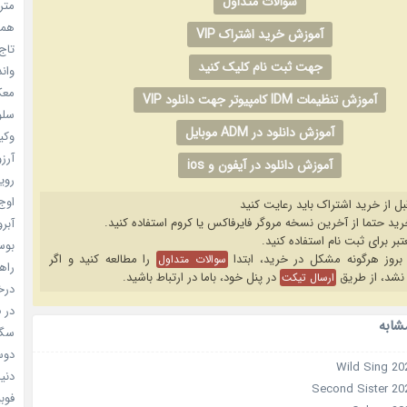
سوالات متداول
مترس
همه 
آموزش خرید اشتراک VIP
تاج 
جهت ثبت نام کلیک کنید
واندرف
معکوس
آموزش تنظیمات IDM کامپیوتر جهت دانلود VIP
سلول
آموزش دانلود در ADM موبایل
وکیل
آرزو 
آموزش دانلود در آیفون و ios
رویا
اوج 
بل از خرید اشتراک باید رعایت کنید
آبرو (
بوسه
را مطالعه کنید و اگر
سوالات متداول
راهن
نشد، از طریق
در پنل خود، باما در ارتباط باشید.
ارسال تیکت
درخش
در ف
شابه
سگ ه
دوست
دنیای
فوبیای