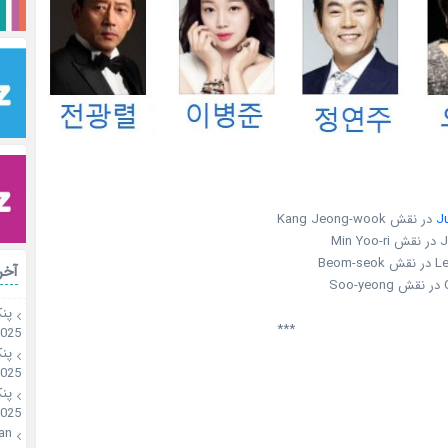
J
در نقش Kang Jeong-wook
Mi
Beom
آخر
S
پن
***
2025
پن
2025
پن
2025
an