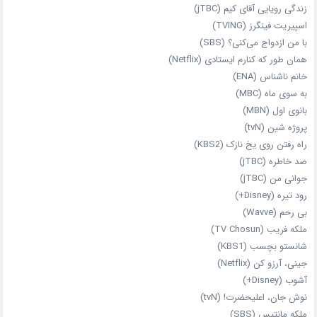
زندگی رویایی آقای کیم (jTBC)
اسپیریت فینگرز (TVING)
با من ازدواج می‌کنی؟ (SBS)
همان‌ طور که کنارم ایستادی (Netflix)
خانم ناشناس (ENA)
به سوی ماه (MBC)
بانوی اول (MBN)
پروژه شین (tvN)
راه رفتن روی یخ نازک (KBS2)
صد خاطره (jTBC)
جوانی من (jTBC)
رود تیره (Disney+)
بی‌ رحم (Wavve)
ملکه فریب (TV Chosun)
شانستو بچسب (KBS1)
جینی، آرزو کن (Netflix)
آشوب (Disney+)
نوش جان، اعلیحضرت! (tvN)
ملکه‌ مانتیس (SBS)