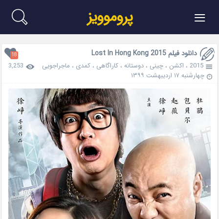
≡
پروموویز
دانلود فیلم Lost In Hong Kong 2015
18
2015
،
اکشن
،
چینی
،
دوستانه
،
کاراگاهی
،
کمدی
،
ماجراجویی
3,253
چهارشنبه ۱۷ اردیبهشت ۱۳۹۹