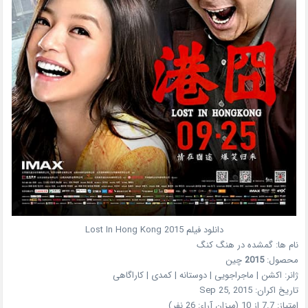
دانلود فیلم
2015
Lost In Hong Kong
نام ها:
گمشده در هنگ کنگ
محصول:
2015
چین
ژانر:
اکشن | ماجراجویی | دوستانه | کمدی | کاراگاهی
تاریخ اکران:
Sep 25, 2015
امتیاز:
7.7 از 10 (میزان آراء: 26 نفر)