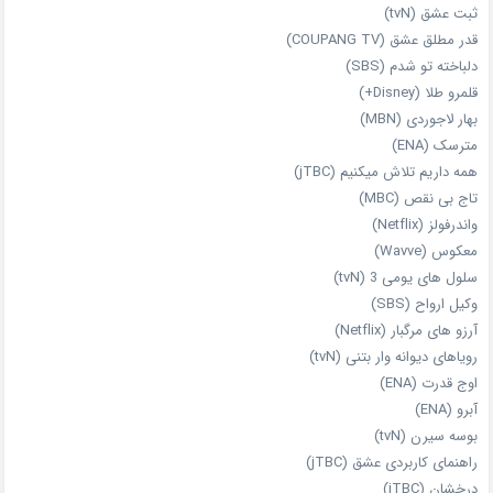
ثبت عشق (tvN)
قدر مطلق عشق (COUPANG TV)
دلباخته تو شدم (SBS)
قلمرو طلا (Disney+)
بهار لاجوردی (MBN)
مترسک (ENA)
همه داریم تلاش میکنیم (jTBC)
تاج بی‌ نقص (MBC)
واندرفولز (Netflix)
معکوس (Wavve)
سلول های یومی 3 (tvN)
وکیل ارواح (SBS)
آرزو های مرگبار (Netflix)
رویاهای دیوانه‌ وار بتنی (tvN)
اوج قدرت (ENA)
آبرو (ENA)
بوسه سیرن (tvN)
راهنمای کاربردی عشق (jTBC)
درخشان (jTBC)