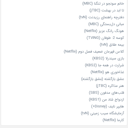
خانم سونجو در تنگنا (MBC)
تا ابد در بهشت (jTBC)
دفترچه راهنمای رزیدنت (tvN)
مبانی دل‌بستگی (MBC)
هونگ رانگ عزیز (Netflix)
کوسه 2: طوفان (TVING)
بیمه طلاق (tvN)
کلاس قهرمان ضعیف فصل دوم (Netflix)
بازی سیندرلا (KBS2)
شرارت در همه‌ جا (KBS2)
غذاخوری هو (Netflix)
عشق بازگشته (عشق بازگشته)
هنر مذاکره (jTBC)
قلب‌های مدفون (SBS)
ازدواج شاد من (KBS1)
هایپر نایف (Disney+)
آزمایشگاه سیب‌ زمینی (tvN)
کارما (Netflix)