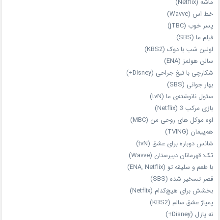
ماشه (Netflix)
خط اس (Wavve)
پسر خوب (jTBC)
فیلم ما (SBS)
اولین شب با دوک (KBS2)
سالن هولمز (ENA)
شکارچی با تیغ جراحی (Disney+)
بهار جوانی (SBS)
سئول نانوشته‌ی ما (tvN)
بازی مرکب 3 (Netflix)
اوه موکل های روحی من (MBC)
هم‌پیمان (TVING)
شانس دوباره برای عشق (tvN)
تک: قهرمانان دبیرستان (Wavve)
با طعم و سلیقه تو (ENA, Netflix)
قصر تسخیر شده (SBS)
بخشش برای هیچ‌کدام (Netflix)
پمپاژ عشق سالم (KBS2)
نه پازل (Disney+)