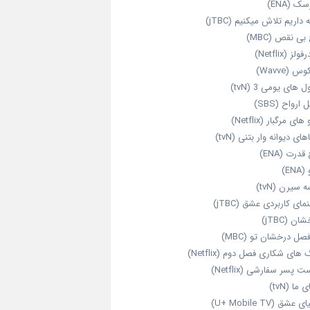
ک (ENA)
داریم تلاش میکنیم (jTBC)
بی‌ نقص (MBC)
ولز (Netflix)
 (Wavve)
 های یومی 3 (tvN)
 ارواح (SBS)
های مرگبار (Netflix)
های دیوانه‌ وار بتنی (tvN)
قدرت (ENA)
ENA)
 سیرن (tvN)
مای کاربردی عشق (jTBC)
ان (jTBC)
صل درخشان تو (MBC)
ای شکاری فصل دوم (Netflix)
‌ پسر سفارشی (Netflix)
 ما (tvN)
 عشق (U+ Mobile TV)