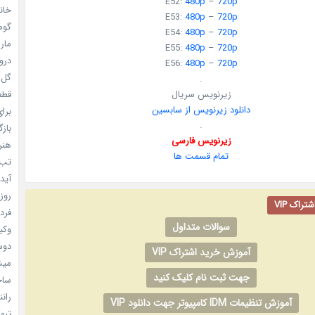
E52:
480p
–
720p
خانم
E53:
480p
–
720p
گومی
E54:
480p
–
720p
ماری
E55:
480p
–
720p
دروغ
E56:
480p
–
720p
گل خو
.
زیرنویس سریال
قطعا 
دانلود زیرنویس از سابسین
برای
.
بازگ
زیرنویس فارسی
هنر سا
تمام قسمت ها
تب ب
آیدل
روزه
راک VIP
فردا
سوالات متداول
وکیل
دوست
آموزش خرید اشتراک VIP
میشه
جهت ثبت نام کلیک کنید
ساخت 
رانند
آموزش تنظیمات IDM کامپیوتر جهت دانلود VIP
تبهکا