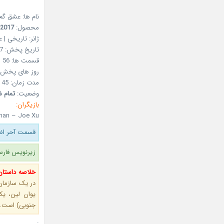
نام ها:
عشق گم 
محصول:
2017
ژانر:
تاریخی | عا
تاریخ پخش:
17
قسمت ها:
56
روز های پخش:
مدت زمان:
45 دقیقه
وضعیت:
تمام ش
بازیگران:
Chan – Joe Xu
قسمت آحر اضا
زیرنویس فارس
خلاصه داستان
در یک سازمان 
یوان لین، ی
جنوبی) است.
.