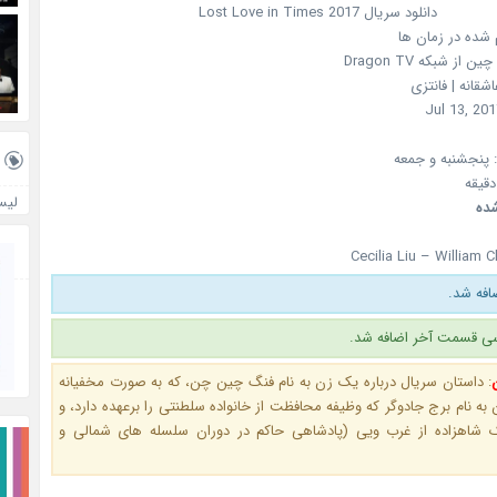
دانلود سریال
2017
Lost Love in Times
شده در زمان ها
چین
از شبکه
Dragon TV
شقانه | فانتزی
Jul 13, 20
پنجشنبه و جمعه
لیس
ده
Cecilia Liu – William 
فه شد.
ی قسمت آخر اضافه شد.
:
داستان سریال درباره یک زن به نام فنگ چین چن، که به صورت مخفیانه
به نام برج جادوگر که وظیفه محافظت از خانواده سلطنتی را برعهده دارد، و
ک شاهزاده از غرب ویی (پادشاهی حاکم در دوران سلسله های شمالی و