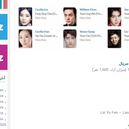
اطلاع
رات
an
x🍫
a🍪
a🍪
Lin Yu Fen – Le
onn
🍪
026
س