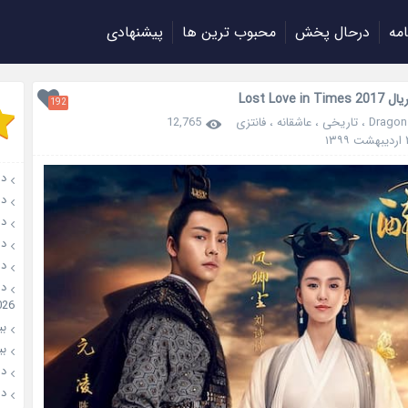
امه
درحال پخش
محبوب ترین ها
پیشنهادی
Lost Love in
192
Dragon
،
تاریخی
،
عاشقانه
،
فانتزی
12,765
دان
دانل
دانل
دانل
دانل
026
بیو
بیوگ
دانل
دانل