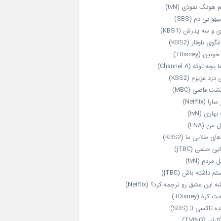
 هونگ نفوذی (tvN)
هو بی دم (SBS)
 و سه پدرش (KBS1)
گوی باوقار (KBS2)
نین (Disney+)
بچه توئه (Channel A)
 دزد عزیزم (KBS2)
شت قاضی (MBC)
را (Netflix)
هاری (tvN)
 من (ENA)
ای طلایی ما (KBS2)
یی حتمی (jTBC)
 مردم (tvN)
م داشته باش (jTBC)
 این عشق رو ترجمه کرد؟ (Netflix)
کره (Disney+)
ه تاکسی 3 (SBS)
ران (TVING)