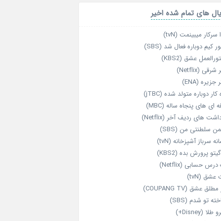
ال های تمام شده اخیر
 سرکار میبینمت (tvN)
ر کیم دوباره فعال شد (SBS)
رالعمل عشق (KBS2)
رقی (Netflix)
 جزیره (ENA)
‌ کار دوباره‌ متولد شده (jTBC)
‌ ای‌ های پنجاه‌ ساله (MBC)
اشت‌ های ردیف آخر (Netflix)
ن سلطنتی من (SBS)
نه سرباز آشپزخانه (tvN)
یتو پرورش بده (KBS2)
رس حسابی (Netflix)
عشق (tvN)
طلق عشق (COUPANG TV)
خته تو شدم (SBS)
طلا (Disney+)