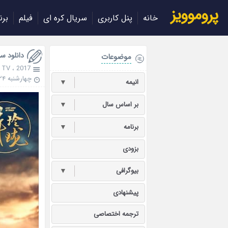
پروموویز
خانه
پنل کاربری
سریال کره ای
فیلم
برن
دانلود سریال  Times 2017
موضوعات
 TV
،
2017
چهارشنبه ۲۴ اردیبهشت ۱۳۹۹
انیمه
▼
بر اساس سال
▼
برنامه
▼
بزودی
بیوگرافی
▼
پیشنهادی
ترجمه اختصاصی