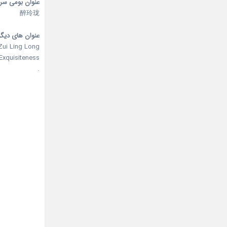
عنوان بومی سر
醉玲珑
عنوان های دیگر
Zui Ling Long
Exquisiteness
.