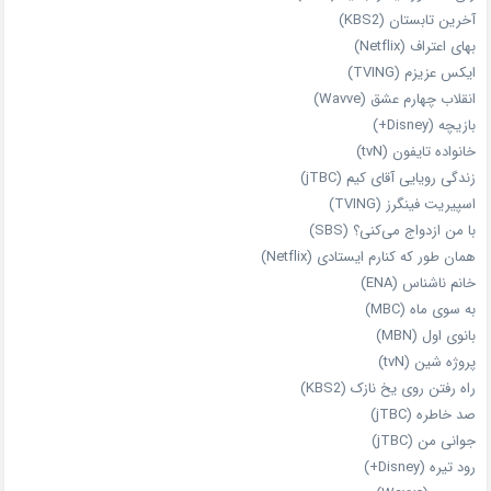
آخرین تابستان (KBS2)
بهای اعتراف (Netflix)
ایکس عزیزم (TVING)
انقلاب چهارم عشق (Wavve)
بازیچه (Disney+)
خانواده تایفون (tvN)
زندگی رویایی آقای کیم (jTBC)
اسپیریت فینگرز (TVING)
با من ازدواج می‌کنی؟ (SBS)
همان‌ طور که کنارم ایستادی (Netflix)
خانم ناشناس (ENA)
به سوی ماه (MBC)
بانوی اول (MBN)
پروژه شین (tvN)
راه رفتن روی یخ نازک (KBS2)
صد خاطره (jTBC)
جوانی من (jTBC)
رود تیره (Disney+)