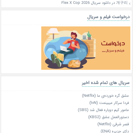
개구리
در
دانلود سریال Flex X Cop 2026
درخواست فیلم و سریال
سریال های تمام شده اخیر
عشق گره خورده‌ی ما (Netflix)
فردا سرکار میبینمت (tvN)
مامور کیم دوباره فعال شد (SBS)
دستورالعمل عشق (KBS2)
قصر شرقی (Netflix)
دکتر جزیره (ENA)