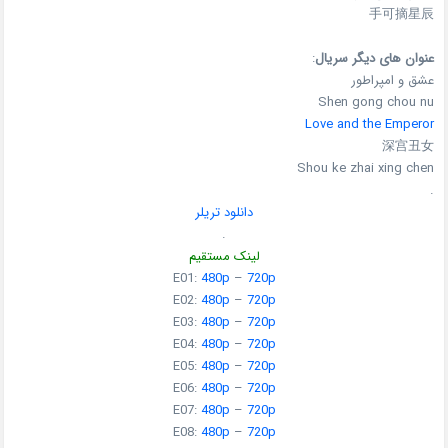
手可摘星辰
عنوان های دیگر سریال
:
عشق و امپراطور
Shen gong chou nu
Love and the Emperor
深宫丑女
Shou ke zhai xing chen
.
دانلود تریلر
.
لینک مستقیم
E01:
480p
–
720p
E02:
480p
–
720p
E03:
480p
–
720p
E04:
480p
–
720p
E05:
480p
–
720p
E06:
480p
–
720p
E07:
480p
–
720p
E08:
480p
–
720p