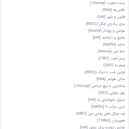
پست فطرت (Disney+)
ناقص‌ها (ENA)
قانون و شهر (tvN)
برای برادران ایگل (KBS2)
عوضی و پولدار (Wavve)
عاشق و دلباخته (tvN)
ماشه (Netflix)
خط اس (Wavve)
پسر خوب (jTBC)
فیلم ما (SBS)
اولین شب با دوک (KBS2)
سالن هولمز (ENA)
شکارچی با تیغ جراحی (Disney+)
بهار جوانی (SBS)
سئول نانوشته‌ی ما (tvN)
بازی مرکب 3 (Netflix)
اوه موکل های روحی من (MBC)
هم‌پیمان (TVING)
شانس دوباره برای عشق (tvN)