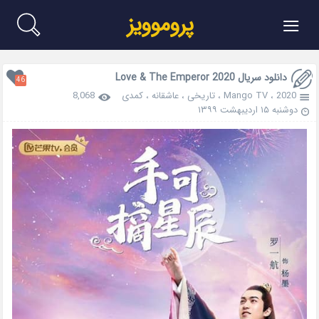
≡
پروموویز
دانلود سریال Love & The Emperor 2020
46
2020
،
Mango TV
،
تاریخی
،
عاشقانه
،
کمدی
8,068
دوشنبه ۱۵ اردیبهشت ۱۳۹۹