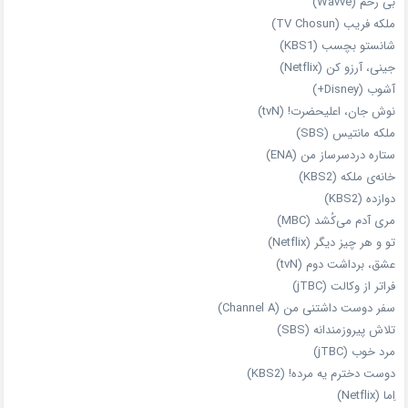
بی‌ رحم (Wavve)
ملکه فریب (TV Chosun)
شانستو بچسب (KBS1)
جینی، آرزو کن (Netflix)
آشوب (Disney+)
نوش جان، اعلیحضرت! (tvN)
ملکه‌ مانتیس (SBS)
ستاره دردسرساز من (ENA)
خانه‌ی ملکه (KBS2)
دوازده (KBS2)
مری آدم می‌کُشد (MBC)
تو و هر چیز دیگر (Netflix)
عشق، برداشت دوم (tvN)
فراتر از وکالت (jTBC)
سفر دوست‌ داشتنی من (Channel A)
تلاش پیروزمندانه (SBS)
مرد خوب (jTBC)
دوست دخترم یه مرده! (KBS2)
اِما (Netflix)