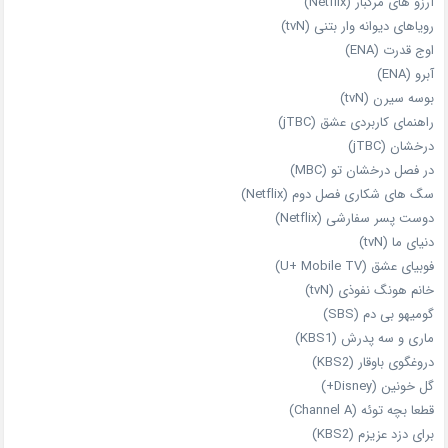
آرزو های مرگبار (Netflix)
رویاهای دیوانه‌ وار بتنی (tvN)
اوج قدرت (ENA)
آبرو (ENA)
بوسه سیرن (tvN)
راهنمای کاربردی عشق (jTBC)
درخشان (jTBC)
در فصل درخشان تو (MBC)
سگ های شکاری فصل دوم (Netflix)
دوست‌ پسر سفارشی (Netflix)
دنیای ما (tvN)
فوبیای عشق (U+ Mobile TV)
خانم هونگ نفوذی (tvN)
گومیهو بی دم (SBS)
ماری و سه پدرش (KBS1)
دروغگوی باوقار (KBS2)
گل خونین (Disney+)
قطعا بچه توئه (Channel A)
برای دزد عزیزم (KBS2)