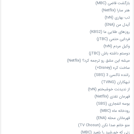
بازگشت قاضی (MBC)
هنر سارا (Netflix)
تب بهاری (tvN)
آیدل من (ENA)
روزهای طلایی ما (KBS2)
فردایی حتمی (jTBC)
وکیل مردم (tvN)
دوستم داشته باش (jTBC)
میشه این عشق رو ترجمه کرد؟ (Netflix)
ساخت کره (Disney+)
راننده تاکسی 3 (SBS)
تبهکاران (TVING)
از ندیدنت خوشبختم (tvN)
قهرمان نقدی (Netflix)
بوسه انفجاری (SBS)
رودخانه ماه (MBC)
قهرمانان محله (ENA)
منو خانم صدا نکن (TV Chosun)
زنی که خورشید را بلعید (MBC)