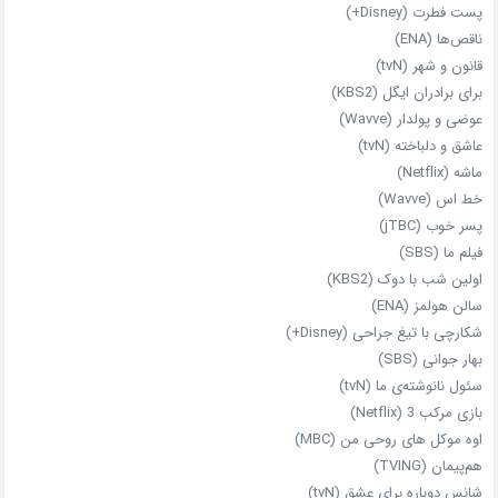
پست فطرت (Disney+)
ناقص‌ها (ENA)
قانون و شهر (tvN)
برای برادران ایگل (KBS2)
عوضی و پولدار (Wavve)
عاشق و دلباخته (tvN)
ماشه (Netflix)
خط اس (Wavve)
پسر خوب (jTBC)
فیلم ما (SBS)
اولین شب با دوک (KBS2)
سالن هولمز (ENA)
شکارچی با تیغ جراحی (Disney+)
بهار جوانی (SBS)
سئول نانوشته‌ی ما (tvN)
بازی مرکب 3 (Netflix)
اوه موکل های روحی من (MBC)
هم‌پیمان (TVING)
شانس دوباره برای عشق (tvN)