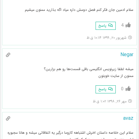
سلام ادمین جان فکر کنم فصل دومش داره میاد اگه بذارید ممنون میشیم
4
پاسخ
شهریور ۲۰, ۱۳۹۹ ۱۰:۱۴ ق.ظ
Negar
میشه لطفا زیرنویس انگلیسی باقی قسمت‌ها رو هم بزارین؟
ممنون از سایت خوبتون
0
پاسخ
مهر ۲۶, ۱۳۹۸ ۱:۰۲ ق.ظ
avaz
سلام این خلاصه داستان اخرش اشتباهه کازوما درگیر یه اتفاقاتی میشه و هانا مجبوره