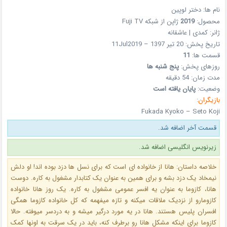
نام ها: دختر لوپین
محصول:
2019
ژاپن از شبکه Fuji TV
ژانر: کمدی | عاشقانه
تاریخ پخش: 20 تیر 1397 – 11Jul2019
قسمت ها:
11
روزهای پخش:
پنج شنبه ها
مدت زمان: 54 دقیقه
وضعیت:
پایان یافته است
بازیگران:
Fukada Kyoko – Seto Koji
قسمت آخر اضافه شد.
زیرنویس انگلیسی اضافه شد.
خلاصه داستان: هانا از خانواده ای است که برای نسل ها دزد بوده اند! او دلش
نیمخاد یک دزد بشه و برای همین به عنوان یک کتابدار مشغول به کاره. دوست
هانا، کازوما به عنوان یه افسر عمومی مشغول به کاره. یک روز هانا خانواده
کازومارو از نزدیک ملاقات میکنه و تازه میفهمه که کل خانواده کازوما همگی
افسران پلیس هستند. هانا در یه مورد درگیر میشه و به دردسر میوفته. حالا
کازوما برای اینکه مشکل هانا رو برطرف کنه، باید در یک سرقت به اونها کمک