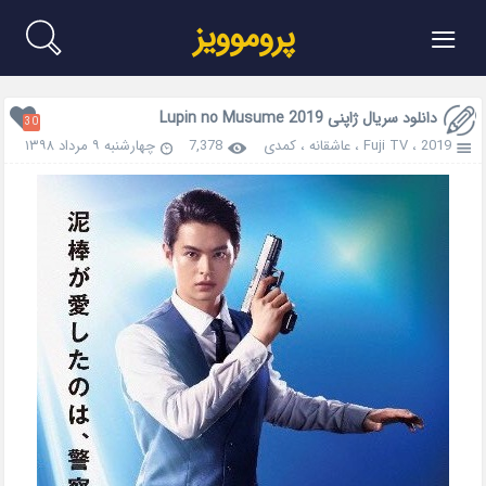
≡
پروموویز
دانلود سریال ژاپنی Lupin no Musume 2019
30
2019
،
Fuji TV
،
عاشقانه
،
کمدی
7,378
چهارشنبه ۹ مرداد ۱۳۹۸