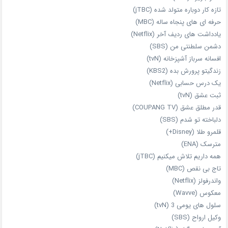
تازه‌ کار دوباره‌ متولد شده (jTBC)
حرفه‌ ای‌ های پنجاه‌ ساله (MBC)
یادداشت‌ های ردیف آخر (Netflix)
دشمن سلطنتی من (SBS)
افسانه سرباز آشپزخانه (tvN)
زندگیتو پرورش بده (KBS2)
یک درس حسابی (Netflix)
ثبت عشق (tvN)
قدر مطلق عشق (COUPANG TV)
دلباخته تو شدم (SBS)
قلمرو طلا (Disney+)
مترسک (ENA)
همه داریم تلاش میکنیم (jTBC)
تاج بی‌ نقص (MBC)
واندرفولز (Netflix)
معکوس (Wavve)
سلول های یومی 3 (tvN)
وکیل ارواح (SBS)