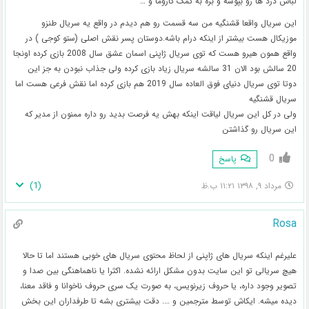
لباس دزد ها رو بپوشه و بره به کمک کازوما و …
این سریال واقعا قشنگیه من سه قسمت رو هم دیدم در واقع یه سریال طنزو
موزیکال هست بیشتر از اینکه درام باشه.دوستان پسر نقش اصلی (ستو کوجی ) در
واقع همون هیرو هست که توی سریال ژاپنی اسمان عشق سال 2008 بازی کرده اونجا
20 سالش بود الان 31 سالشه سریال زیاد بازی کرده ولی جذاب نبودن به جز این
دوتا توی سریال دنیای فوق العاده سال 2019 هم بازی کرده اما نقش فرعی هست اما
سریال قشنگیه
ولی در کل این سریال لیاقت اینکه بهش یه فرصت بدید رو داره ممنون از مدیر که
این سریال رو گذاشتن
0
پاسخ
)
1
(
مرداد ۹, ۱۳۹۸ ۱۱:۲۱ ب.ظ
Rosa
علیرغم اینکه سریال های ژاپنی از لحاظ محتوی سریال های خوبی هستند اما تا حالا
هیچ سریالی تو این سایت بدون مشکل ارائه نشده. اکثرا یا ناهماهنگی بین صدا و
تصویر وجود داره، یا حروف زیرنویس، به صورت یک سری حروف ناخوانا و فاقد معنا،
دیده میشه. ایکاش توسط مترجمین و …. دقت بیشتری بشه تا طرفداران این بخش