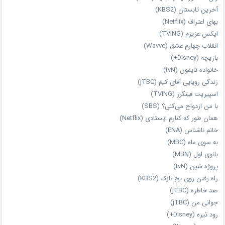
آخرین تابستان (KBS2)
بهای اعتراف (Netflix)
ایکس عزیزم (TVING)
انقلاب چهارم عشق (Wavve)
بازیچه (Disney+)
خانواده تایفون (tvN)
زندگی رویایی آقای کیم (jTBC)
اسپیریت فینگرز (TVING)
با من ازدواج می‌کنی؟ (SBS)
همان‌ طور که کنارم ایستادی (Netflix)
خانم ناشناس (ENA)
به سوی ماه (MBC)
بانوی اول (MBN)
پروژه شین (tvN)
راه رفتن روی یخ نازک (KBS2)
صد خاطره (jTBC)
جوانی من (jTBC)
رود تیره (Disney+)