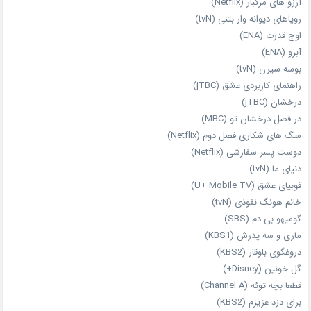
آرزو های مرگبار (Netflix)
رویاهای دیوانه‌ وار بتنی (tvN)
اوج قدرت (ENA)
آبرو (ENA)
بوسه سیرن (tvN)
راهنمای کاربردی عشق (jTBC)
درخشان (jTBC)
در فصل درخشان تو (MBC)
سگ های شکاری فصل دوم (Netflix)
دوست‌ پسر سفارشی (Netflix)
دنیای ما (tvN)
فوبیای عشق (U+ Mobile TV)
خانم هونگ نفوذی (tvN)
گومیهو بی دم (SBS)
ماری و سه پدرش (KBS1)
دروغگوی باوقار (KBS2)
گل خونین (Disney+)
قطعا بچه توئه (Channel A)
برای دزد عزیزم (KBS2)