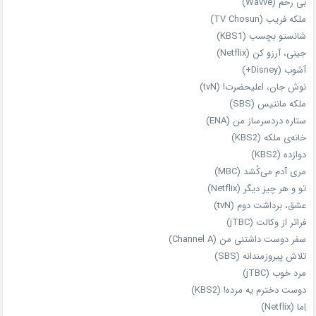
بی‌ رحم (Wavve)
ملکه فریب (TV Chosun)
شانستو بچسب (KBS1)
جینی، آرزو کن (Netflix)
آشوب (Disney+)
نوش جان، اعلیحضرت! (tvN)
ملکه‌ مانتیس (SBS)
ستاره دردسرساز من (ENA)
خانه‌ی ملکه (KBS2)
دوازده (KBS2)
مری آدم می‌کُشد (MBC)
تو و هر چیز دیگر (Netflix)
عشق، برداشت دوم (tvN)
فراتر از وکالت (jTBC)
سفر دوست‌ داشتنی من (Channel A)
تلاش پیروزمندانه (SBS)
مرد خوب (jTBC)
دوست دخترم یه مرده! (KBS2)
اِما (Netflix)