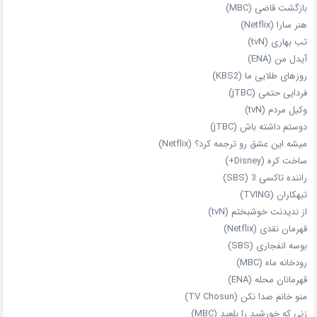
بازگشت قاضی (MBC)
هنر سارا (Netflix)
تب بهاری (tvN)
آیدل من (ENA)
روزهای طلایی ما (KBS2)
فردایی حتمی (jTBC)
وکیل مردم (tvN)
دوستم داشته باش (jTBC)
میشه این عشق رو ترجمه کرد؟ (Netflix)
ساخت کره (Disney+)
راننده تاکسی 3 (SBS)
تبهکاران (TVING)
از ندیدنت خوشبختم (tvN)
قهرمان نقدی (Netflix)
بوسه انفجاری (SBS)
رودخانه ماه (MBC)
قهرمانان محله (ENA)
منو خانم صدا نکن (TV Chosun)
زنی که خورشید را بلعید (MBC)