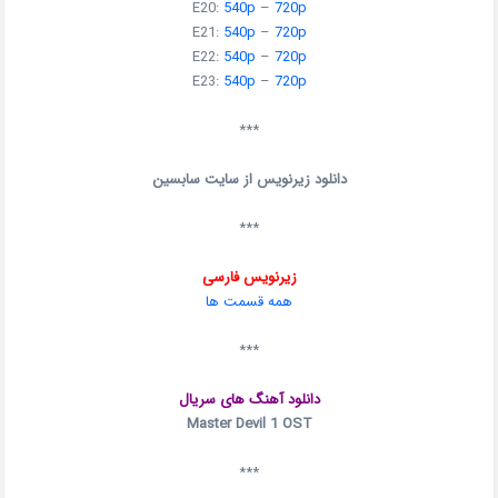
E20:
540p
–
720p
E21:
540p
–
720p
E22:
540p
–
720p
E23:
540p
–
720p
***
دانلود زیرنویس از سایت سابسین
***
زیرنویس فارسی
همه قسمت ها
***
دانلود آهنگ های سریال
Master Devil 1 OST
***