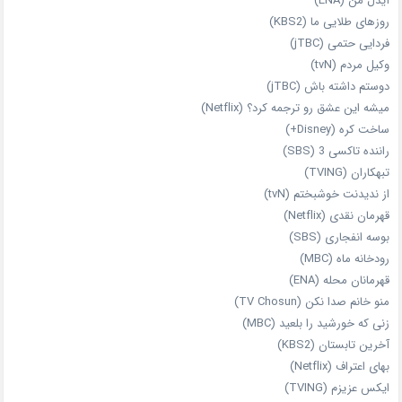
آیدل من (ENA)
روزهای طلایی ما (KBS2)
فردایی حتمی (jTBC)
وکیل مردم (tvN)
دوستم داشته باش (jTBC)
میشه این عشق رو ترجمه کرد؟ (Netflix)
ساخت کره (Disney+)
راننده تاکسی 3 (SBS)
تبهکاران (TVING)
از ندیدنت خوشبختم (tvN)
قهرمان نقدی (Netflix)
بوسه انفجاری (SBS)
رودخانه ماه (MBC)
قهرمانان محله (ENA)
منو خانم صدا نکن (TV Chosun)
زنی که خورشید را بلعید (MBC)
آخرین تابستان (KBS2)
بهای اعتراف (Netflix)
ایکس عزیزم (TVING)