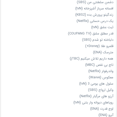
دشمن سلطنتی من (SBS)
افسانه سرباز آشپزخانه (tvN)
زندگیتو پرورش بده (KBS2)
یک درس حسابی (Netflix)
ثبت عشق (tvN)
قدر مطلق عشق (COUPANG TV)
دلباخته تو شدم (SBS)
قلمرو طلا (Disney+)
مترسک (ENA)
همه داریم تلاش میکنیم (jTBC)
تاج بی‌ نقص (MBC)
واندرفولز (Netflix)
معکوس (Wavve)
سلول های یومی 3 (tvN)
وکیل ارواح (SBS)
آرزو های مرگبار (Netflix)
رویاهای دیوانه‌ وار بتنی (tvN)
اوج قدرت (ENA)
آبرو (ENA)