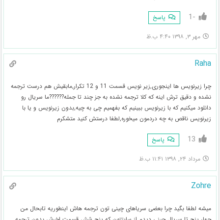
-1
پاسخ
مهر ۳, ۱۳۹۸ ۴:۴۰ ب.ظ
Raha
چرا زیرنویس ها اینجوری,زیر نویس قسمت 11 و 12 تکرار,مابقیش هم درست ترجمه
نشده و دقیق ترش اینه که کلا ترجمه نشده به جز چند تا جمله??????ما سریال رو
دانلود میکنیم که با زیرنویس ببینیم که بفهمیم چی به چیه,بدون زیرنویس و یا با
زیرنویس ناقص به چه دردمون میخوره,لطفا درستش کنید متشکرم
13
پاسخ
مرداد ۲۴, ۱۳۹۸ ۱۱:۴۱ ب.ظ
Zohre
میشه لطفا بگید چرا بعضی سریاهای چینی تون ترجمه هاش اینطوریه تابحال من
چهار پنج تا سریال چینی دیدم از سایتتون که پنج شش قسمت اخرش بدون ترجمه