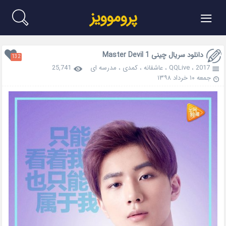
≡
پروموویز
دانلود سریال چینی Master Devil 1
132
2017
،
QQLive
،
عاشقانه
،
کمدی
،
مدرسه ای
25,741
جمعه ۱۰ خرداد ۱۳۹۸