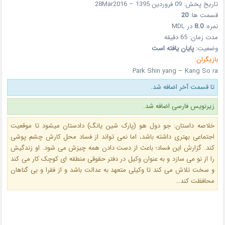
تاریخ پخش: 09 فروردین 1395 – 28Mar2016
قسمت ها:
20
نمره:
8.0
در MDL
مدت زمان: 65 دقیقه
وضعیت:
پایان یافته است
بازیگران:
Park Shin yang – Kang So ra
تا قسمت آخر اضافه شد.
زیرنویس فارسی اضافه شد.
خلاصه داستان: جو دول هو (پارک شین یانگ) دادستان میشود تا موقعیت
اجتماعی بهتری داشته باشد، اما نمی تواند از فساد محل کارش چشم پوشی
کند. گزارش این فساد؛ باعث از دست دادن همه چیزش می شود. او زندگیش
را از نو می سازد و به عنوان وکیل در دفتر حقوقی منطقه ای کوچک کار می کند
و سخت تلاش می کند تا وکیلی متعهد به عدالت باشد و از فقرا و بی گناهان
محافظت کند…