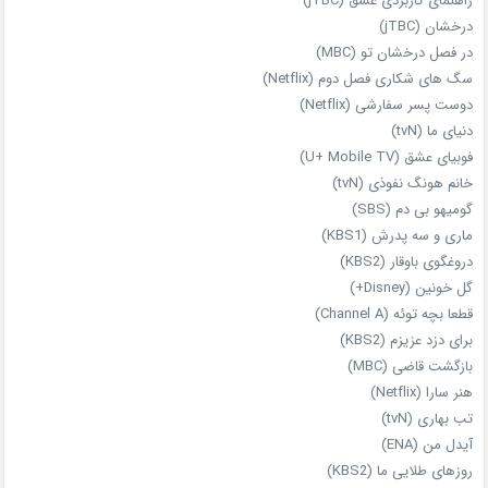
راهنمای کاربردی عشق (jTBC)
درخشان (jTBC)
در فصل درخشان تو (MBC)
سگ های شکاری فصل دوم (Netflix)
دوست‌ پسر سفارشی (Netflix)
دنیای ما (tvN)
فوبیای عشق (U+ Mobile TV)
خانم هونگ نفوذی (tvN)
گومیهو بی دم (SBS)
ماری و سه پدرش (KBS1)
دروغگوی باوقار (KBS2)
گل خونین (Disney+)
قطعا بچه توئه (Channel A)
برای دزد عزیزم (KBS2)
بازگشت قاضی (MBC)
هنر سارا (Netflix)
تب بهاری (tvN)
آیدل من (ENA)
روزهای طلایی ما (KBS2)