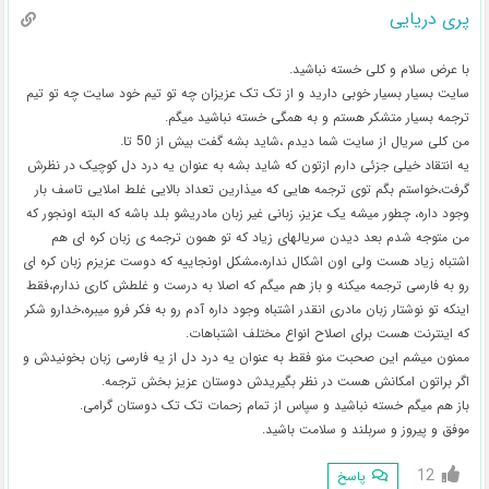
پری دریایی
با عرض سلام و کلی خسته نباشید.
سایت بسیار بسیار خوبی دارید و از تک تک عزیزان چه تو تیم خود سایت چه تو تیم
ترجمه بسیار متشکر هستم و به همگی خسته نباشید میگم.
من کلی سریال از سایت شما دیدم ،شاید بشه گفت بیش از 50 تا.
یه انتقاد خیلی جزئی دارم ازتون که شاید بشه به عنوان یه درد دل کوچیک در نظرش
گرفت،خواستم بگم توی ترجمه هایی که میذارین تعداد بالایی غلط املایی تاسف بار
وجود داره، چطور میشه یک عزیز، زبانی غیر زبان مادریشو بلد باشه که البته اونجور که
من متوجه شدم بعد دیدن سریالهای زیاد که تو همون ترجمه ی زبان کره ای هم
اشتباه زیاد هست ولی اون اشکال نداره،مشکل اونجاییه که دوست عزیزم زبان کره ای
رو به فارسی ترجمه میکنه و باز هم میگم که اصلا به درست و غلطش کاری ندارم،فقط
اینکه تو نوشتار زبان مادری انقدر اشتباه وجود داره آدم رو به فکر فرو میبره،خدارو شکر
که اینترنت هست برای اصلاح انواع مختلف اشتباهات.
ممنون میشم این صحبت منو فقط به عنوان یه درد دل از یه فارسی زبان بخونیدش و
اگر براتون امکانش هست در نظر بگیریدش دوستان عزیز بخش ترجمه.
باز هم میگم خسته نباشید و سپاس از تمام زحمات تک تک دوستان گرامی.
موفق و پیروز و سربلند و سلامت باشید.
12
پاسخ