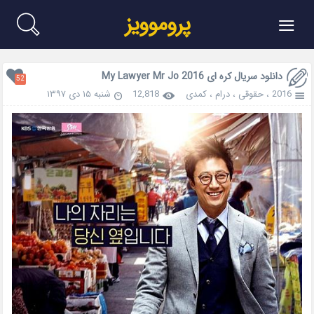
≡
پروموویز
دانلود سریال کره ای My Lawyer Mr Jo 2016
52
2016
،
حقوقی
،
درام
،
کمدی
12,818
شنبه ۱۵ دی ۱۳۹۷