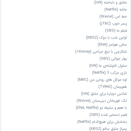
عاشق و دلباخته (tvN)
ماشه (Netflix)
خط اس (Wavve)
پسر خوب (jTBC)
فیلم ما (SBS)
اولین شب با دوک (KBS2)
سالن هولمز (ENA)
شکارچی با تیغ جراحی (Disney+)
بهار جوانی (SBS)
سئول نانوشته‌ی ما (tvN)
بازی مرکب 3 (Netflix)
اوه موکل های روحی من (MBC)
هم‌پیمان (TVING)
شانس دوباره برای عشق (tvN)
تک: قهرمانان دبیرستان (Wavve)
با طعم و سلیقه تو (ENA, Netflix)
قصر تسخیر شده (SBS)
بخشش برای هیچ‌کدام (Netflix)
پمپاژ عشق سالم (KBS2)