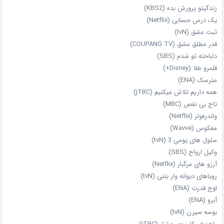
زندگیتو پرورش بده (KBS2)
یک درس حسابی (Netflix)
ثبت عشق (tvN)
قدر مطلق عشق (COUPANG TV)
دلباخته تو شدم (SBS)
قلمرو طلا (Disney+)
مترسک (ENA)
همه داریم تلاش میکنیم (jTBC)
تاج بی‌ نقص (MBC)
واندرفولز (Netflix)
معکوس (Wavve)
سلول های یومی 3 (tvN)
وکیل ارواح (SBS)
آرزو های مرگبار (Netflix)
رویاهای دیوانه‌ وار بتنی (tvN)
اوج قدرت (ENA)
آبرو (ENA)
بوسه سیرن (tvN)