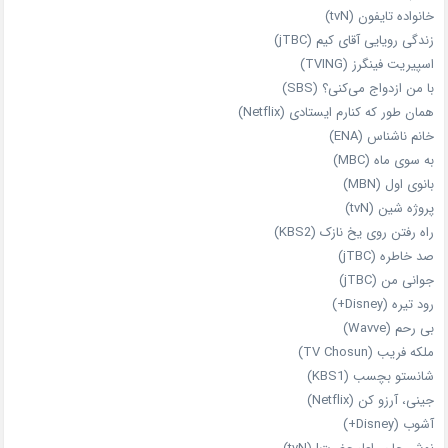
خانواده تایفون (tvN)
زندگی رویایی آقای کیم (jTBC)
اسپیریت فینگرز (TVING)
با من ازدواج می‌کنی؟ (SBS)
همان‌ طور که کنارم ایستادی (Netflix)
خانم ناشناس (ENA)
به سوی ماه (MBC)
بانوی اول (MBN)
پروژه شین (tvN)
راه رفتن روی یخ نازک (KBS2)
صد خاطره (jTBC)
جوانی من (jTBC)
رود تیره (Disney+)
بی‌ رحم (Wavve)
ملکه فریب (TV Chosun)
شانستو بچسب (KBS1)
جینی، آرزو کن (Netflix)
آشوب (Disney+)