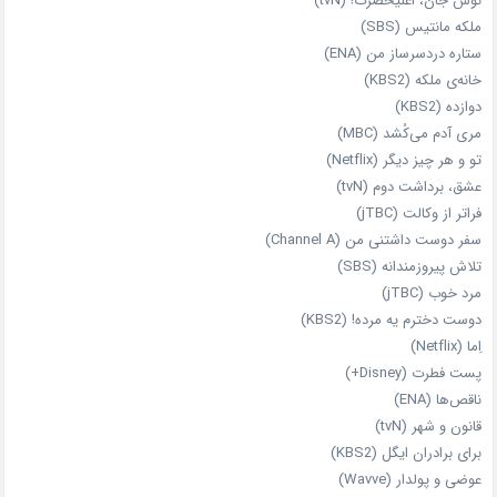
نوش جان، اعلیحضرت! (tvN)
ملکه‌ مانتیس (SBS)
ستاره دردسرساز من (ENA)
خانه‌ی ملکه (KBS2)
دوازده (KBS2)
مری آدم می‌کُشد (MBC)
تو و هر چیز دیگر (Netflix)
عشق، برداشت دوم (tvN)
فراتر از وکالت (jTBC)
سفر دوست‌ داشتنی من (Channel A)
تلاش پیروزمندانه (SBS)
مرد خوب (jTBC)
دوست دخترم یه مرده! (KBS2)
اِما (Netflix)
پست فطرت (Disney+)
ناقص‌ها (ENA)
قانون و شهر (tvN)
برای برادران ایگل (KBS2)
عوضی و پولدار (Wavve)