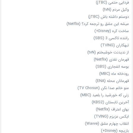
فردایی حتمی (jTBC)
وکیل مردم (tvN)
دوستم داشته باش (jTBC)
میشه این عشق رو ترجمه کرد؟ (Netflix)
ساخت کره (Disney+)
راننده تاکسی 3 (SBS)
تبهکاران (TVING)
از ندیدنت خوشبختم (tvN)
قهرمان نقدی (Netflix)
بوسه انفجاری (SBS)
رودخانه ماه (MBC)
قهرمانان محله (ENA)
منو خانم صدا نکن (TV Chosun)
زنی که خورشید را بلعید (MBC)
آخرین تابستان (KBS2)
بهای اعتراف (Netflix)
ایکس عزیزم (TVING)
انقلاب چهارم عشق (Wavve)
بازیچه (Disney+)