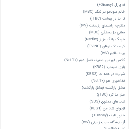
نه پازل (Disney+)
خانم سونجو در تنگنا (MBC)
تا ابد در بهشت (jTBC)
دفترچه راهنمای رزیدنت (tvN)
مبانی دل‌بستگی (MBC)
هونگ رانگ عزیز (Netflix)
کوسه 2: طوفان (TVING)
بیمه طلاق (tvN)
کلاس قهرمان ضعیف فصل دوم (Netflix)
بازی سیندرلا (KBS2)
شرارت در همه‌ جا (KBS2)
غذاخوری هو (Netflix)
عشق بازگشته (عشق بازگشته)
هنر مذاکره (jTBC)
قلب‌های مدفون (SBS)
ازدواج شاد من (KBS1)
هایپر نایف (Disney+)
آزمایشگاه سیب‌ زمینی (tvN)