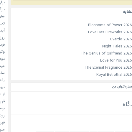
برای
بازگ
شابه
هنر سا
تب ب
آیدل
روزه
فردا
وکیل
دوست
میشه
ساخت 
رانند
تبهکا
سیاره تنهای من
از ن
قهرما
گاه
بوسه
رودخ
قهرم
منو خ