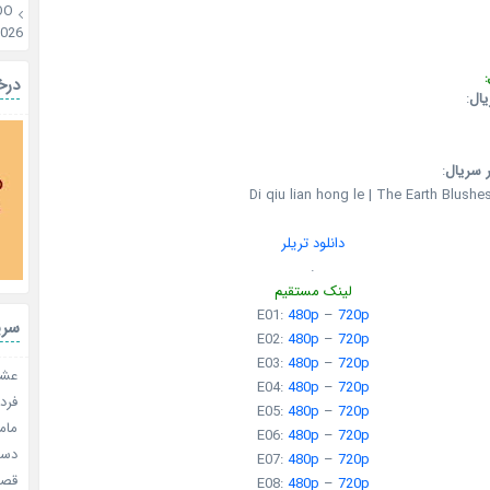
OO
2026
:
درخ
یال
:
 سریال
:
Di qiu lian hong le | The Earth Bl
دانلود تریلر
.
لینک مستقیم
E01:
480p
–
720p
سری
E02:
480p
–
720p
E03:
480p
–
720p
عشق 
E04:
480p
–
720p
فردا
E05:
480p
–
720p
مامو
E06:
480p
–
720p
دستو
E07:
480p
–
720p
قصر ش
E08:
480p
–
720p