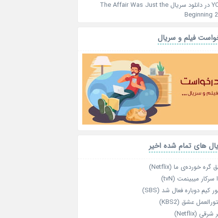
Y
در
دانلود سریال The Affair Was Just the
Beginning 
واست فیلم و سریال
ال های تمام شده اخیر
گره خورده‌ی ما (Netflix)
 سرکار میبینمت (tvN)
ر کیم دوباره فعال شد (SBS)
رالعمل عشق (KBS2)
رقی (Netflix)