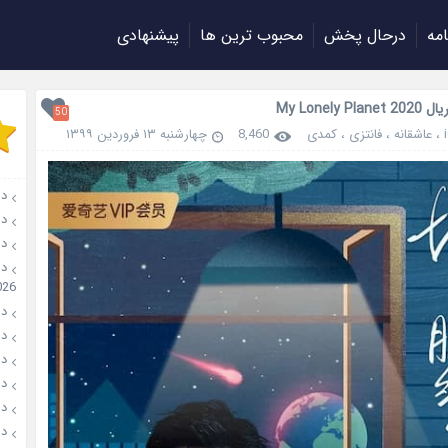
امه
درحال پخش
محبوب ترین ها
پیشنهادی
My Lonely Pl
50
،
عاشقانه
،
فانتزی
،
کمدی
8,460
چهارشنبه ۱۳ فروردین ۱۳۹۹
دانلو
دانل
دان
026
دانل
دانل
دانل
دانلو
دانل
دان