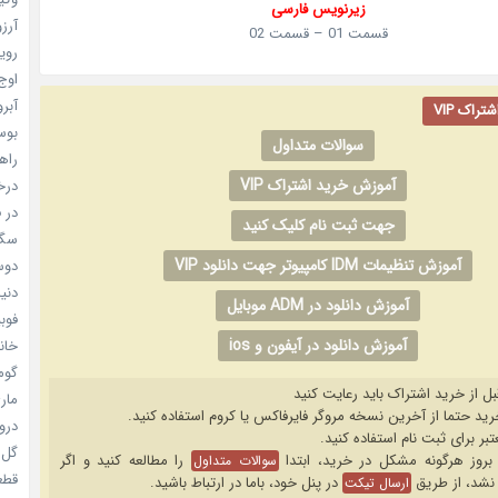
زیرنویس فارسی
آرزو 
قسمت 01 – قسمت 02
رویا
اوج 
آبرو (
راک VIP
بوسه
سوالات متداول
راهن
آموزش خرید اشتراک VIP
درخش
در ف
جهت ثبت نام کلیک کنید
سگ ه
آموزش تنظیمات IDM کامپیوتر جهت دانلود VIP
دوست
دنیای
آموزش دانلود در ADM موبایل
فوبیای
آموزش دانلود در آیفون و ios
خانم
گومی
بل از خرید اشتراک باید رعایت کنید
ماری
دروغ
گل خو
را مطالعه کنید و اگر
سوالات متداول
قطعا 
نشد، از طریق
در پنل خود، باما در ارتباط باشید.
ارسال تیکت