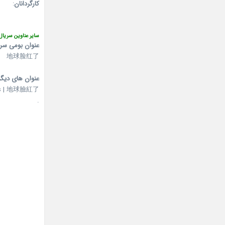
کارگردانان
:
سایر عناوین سریال
عنوان بومی سر
地球脸红了
عنوان های دیگر
ushes | 地球臉紅了
.