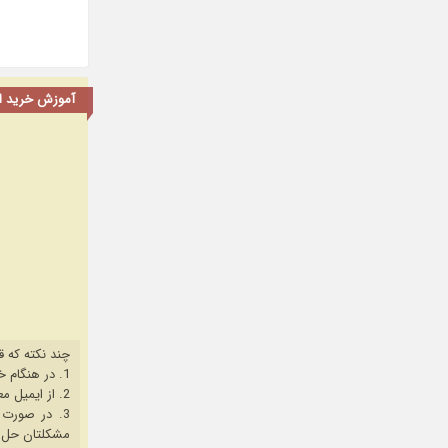
آموزش خرید اشت
چند نکته که ق
1. در هنگام خرید حتما از آخرین نسخه مروگر فایرفاکس یا کروم استفاده کنید.
2. از ایمیل معتبر برای ثبت نام استفاده کنید.
3. در صورت بروز هرگونه مشکل در خرید، ابتدا
مشکلتان حل 