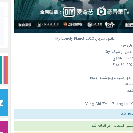
دانلود سریال
2020
My Lonely Planet
نهای من
چین
از شبکه
iQiyi
انه | فانتزی
Feb 26, 202
چهارشنبه و پنجشنبه, جمعه
ده
Yang Shi Ze – Zhang Lin Yi
فه شد.
یسی قسمت آخر اضافه شد.