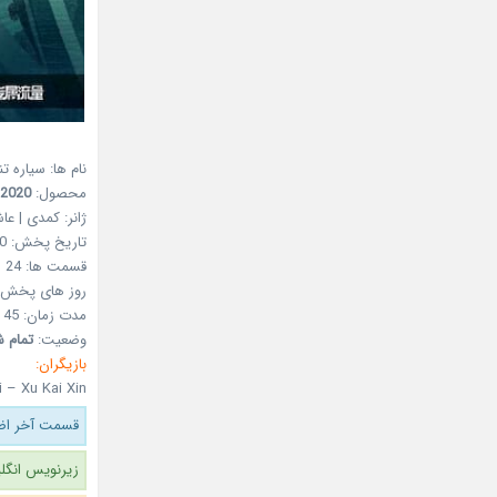
نام ها:
سیاره ت
محصول:
2020
ژانر:
کمدی | عاشق
تاریخ پخش:
0
قسمت ها:
24
روز های پخش:
مدت زمان:
45 دقیقه
وضعیت:
تمام ش
بازیگران:
 – Xu Kai Xin
قسمت آخر اضا
زیرنویس انگل