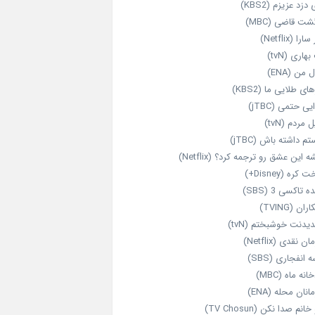
 دزد عزیزم (KBS2)
شت قاضی (MBC)
را (Netflix)
هاری (tvN)
 من (ENA)
ای طلایی ما (KBS2)
یی حتمی (jTBC)
 مردم (tvN)
م داشته باش (jTBC)
 این عشق رو ترجمه کرد؟ (Netflix)
کره (Disney+)
ه تاکسی 3 (SBS)
ران (TVING)
دیدنت خوشبختم (tvN)
ن نقدی (Netflix)
 انفجاری (SBS)
انه ماه (MBC)
انان محله (ENA)
انم صدا نکن (TV Chosun)