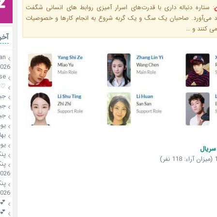
:
ستاره دنباله‌ داری با قدرت‌های اسرار آمیزی روابط های انسانی شگفت
ید می‌آورد. صاحبان یک سگ و یک گربه شروع به انجام کارها و خصوصیات
ی کنند و …
آخر
an
2026
se
♡mahsa♡
جی
جی
جی
یو
بها
یو
سریال
پن
پن
2026
پن
2026
💕riri
💕riri