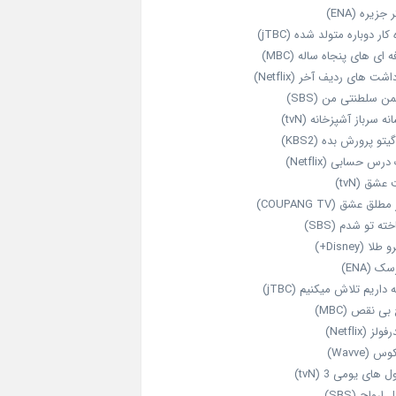
 جزیره (ENA)
‌ کار دوباره‌ متولد شده (jTBC)
‌ ای‌ های پنجاه‌ ساله (MBC)
اشت‌ های ردیف آخر (Netflix)
ن سلطنتی من (SBS)
نه سرباز آشپزخانه (tvN)
یتو پرورش بده (KBS2)
رس حسابی (Netflix)
عشق (tvN)
طلق عشق (COUPANG TV)
خته تو شدم (SBS)
طلا (Disney+)
ک (ENA)
داریم تلاش میکنیم (jTBC)
بی‌ نقص (MBC)
ولز (Netflix)
 (Wavve)
 های یومی 3 (tvN)
 ارواح (SBS)