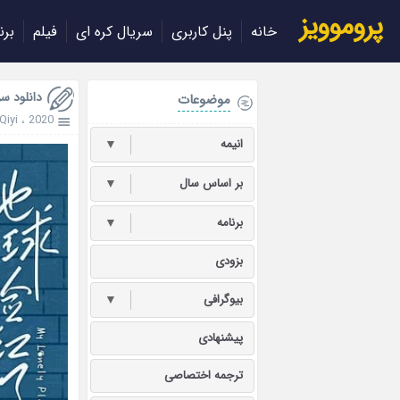
پروموویز
خانه
پنل کاربری
سریال کره ای
فیلم
برن
دانلود سریال anet 2020
موضوعات
iQiyi
،
2020
انیمه
▼
بر اساس سال
▼
برنامه
▼
بزودی
بیوگرافی
▼
پیشنهادی
ترجمه اختصاصی