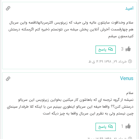
امید
سلام وخداقوت سایتتون عالیه ولی حیف که زیرنویس اکثرسریالهاناقصه واین سریال
هم چهارقسمت آخرش آنلاین پخش میشه من نتونستم ذخیره کنم اگرممکنه درستش
کنیدممنون میشم
3
پاسخ
خرداد ۲۹, ۱۳۹۸ ۴:۴۹ ق.ظ
Venus
سلام
نمیشه از گروه ترجمه ای که باهاشون کار میکنین بخواین زیرنویس این سریالو
درستش کنن؟؟ واقعا حیفه این سریالو اینطوری ببینیم من با اینکه کلا طرفدار سینمای
چین نیستم ولی به نظرم این سریال واقعا یه چیز دیگه است
1
پاسخ
خرداد ۲۱, ۱۳۹۸ ۱۲:۴۹ ب.ظ