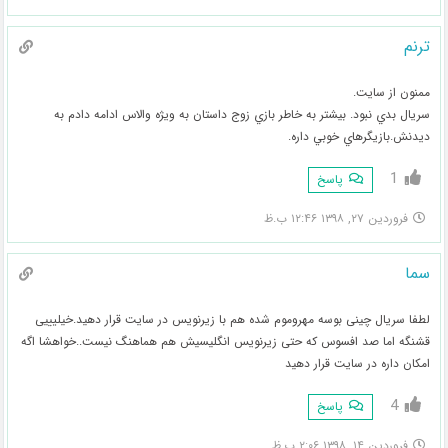
ترنم
ممنون از سايت.
سريال بدي نبود. بيشتر به خاطر بازي زوج داستان به ويژه والاس ادامه دادم به
ديدنش.بازيگرهاي خوبي داره.
1
پاسخ
فروردین ۲۷, ۱۳۹۸ ۱۲:۴۶ ب.ظ
سما
لطفا سریال چینی بوسه مهروموم شده هم با زیرنویس در سایت قرار دهید.خیلیییی
قشنگه اما صد افسوس که حتی زیرنویس انگلیسیش هم هماهنگ نیست..خواهشا اگه
امکان داره در سایت قرار دهید
4
پاسخ
فروردین ۱۴, ۱۳۹۸ ۲:۰۶ ب.ظ