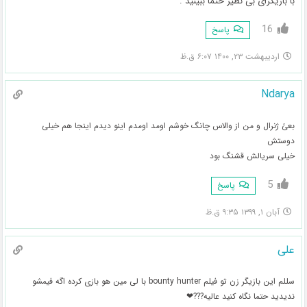
با بازیگرای بی نظیر حتما ببینید .
16
پاسخ
اردیبهشت ۲۳, ۱۴۰۰ ۶:۰۷ ق.ظ
Ndarya
بعئ ژنرال و من از والاس چانگ خوشم اومد اومدم اینو دیدم اینجا هم خیلی
دوستش
خیلی سریالش قشنگ بود
5
پاسخ
آبان ۱, ۱۳۹۹ ۹:۳۵ ق.ظ
علی
سللم این بازیگر زن تو فیلم bounty hunter با لی مین هو بازی کرده اگه فیمشو
ندیدید حتما نگاه کنید عالیه???❤