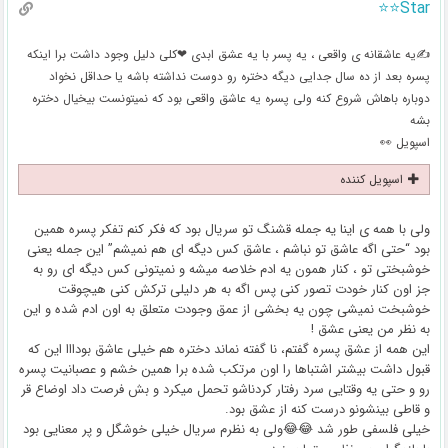
Star⭐⭐
✍یه عاشقانه ی واقعی ، یه پسر با یه عشق ابدی ❤کلی دلیل وجود داشت برا اینکه
پسره بعد از ده سال جدایی دیگه دختره رو دوست نداشته باشه یا حداقل نخواد
دوباره باهاش شروع کنه ولی پسره یه عاشق واقعی بود که نمیتونست بیخیال دختره
بشه
اسپویل 👀
اسپویل کننده
ولی با همه ی اینا یه جمله قشنگ تو سریال بود که فکر کنم تفکر پسره همین
بود “حتی اگه عاشق تو نباشم ، عاشق کس دیگه ای هم نمیشم” این جمله یعنی
خوشبختی تو ، کنار همون یه ادم خلاصه میشه و نمیتونی کس دیگه ای رو به
جز اون کنار خودت تصور کنی پس اگه به هر دلیلی ترکش کنی هیچوقت
خوشبخت نمیشی چون یه بخشی از عمق وجودت متعلق به اون ادم شده و این
به نظر من یعنی عشق !
این همه از عشق پسره گفتم، نا گفته نماند دختره هم خیلی عاشق بودااا این که
قبول داشت بیشتر اشتباها را اون مرتکب شده برا همین خشم و عصبانیت پسره
رو و حتی یه وقتایی سرد رفتار کردناشو تحمل میکرد و بش فرصت داد اوضاع قر
و قاطی بینشونو درست کنه از عشق بود.
خیلی فلسفی طور شد 😂😂ولی به نظرم سریال خیلی خوشگل و پر معنایی بود