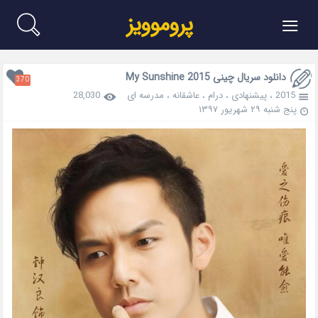
≡
پروموویز
دانلود سریال چینی My Sunshine 2015
370
2015
،
پیشنهادی
،
درام
،
عاشقانه
،
مدرسه ای
28,030
پنج شنبه ۲۹ شهریور ۱۳۹۷