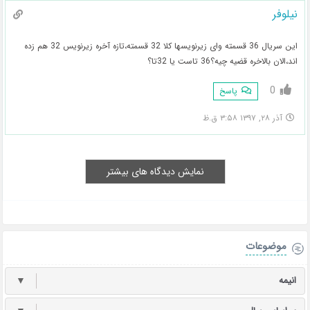
نیلوفر
این سریال 36 قسمته وای زیرنویسها کلا 32 قسمته،تازه آخره زیرنویس 32 هم زده
اند،الان بالاخره قضیه چیه؟36 تاست یا 32تا؟
0
پاسخ
آذر ۲۸, ۱۳۹۷ ۳:۵۸ ق.ظ
نمایش دیدگاه های بیشتر
موضوعات
انیمه
▼