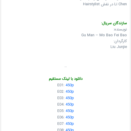
Li Chen در نقش Hairstylist
سازندگان سریال:
نویسنده:
Gu Man – Mo Bao Fei Bao
کارگردان:
Liu Junjie
…
دانلود با لینک مستقیم
E01:
450p
E02:
450p
E03:
450p
E04:
450p
E05:
450p
E06:
450p
E07:
450p
E08:
450p