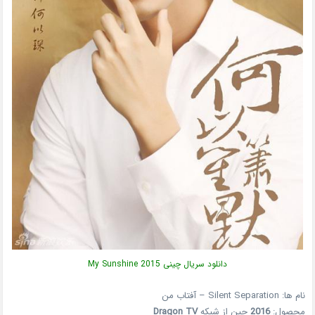
دانلود سریال چینی My Sunshine 2015
نام ها: Silent Separation – آفتاب من
محصول:
2016
چین از شبکه
Dragon TV