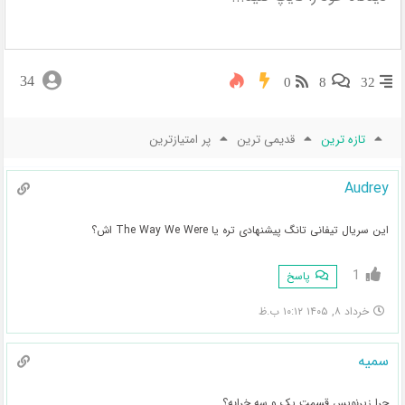
34
0
8
32
تازه ترین
قدیمی ترین
پر امتیازترین
Audrey
این سریال تیفانی تانگ پیشنهادی تره یا The Way We Were اش؟
1
پاسخ
خرداد ۸, ۱۴۰۵ ۱۰:۱۲ ب.ظ
سمیه
چرا زیرنویس قسمت یک و سه خرابه؟