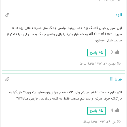
الهه
این سریال خیلی قشنگ بود حنما ببینید .والاس چانگ مثل همیشه عالی بود لطفا
سریال All Out of Love رو هم قرار بدید با بازی والاس چانگ و سان لی ، با تشکر از
سایت خیلی خوبتون
3
پاسخ
بهمن ۲۲, ۱۳۹۷ ۹:۳۵ ب.ظ
هانااااا
الان دارم قسمت اولشو میبینم ولی کلافه شدم چرا زیرنویسش اینجوریه؟ بازیگرا یه
پاراگراف حرف میزنن و بعد نیم ساعت فقط یه کلمه زیرنویس فارسی میاد!????
4
پاسخ
دی ۲۶, ۱۳۹۷ ۱:۳۵ ب.ظ