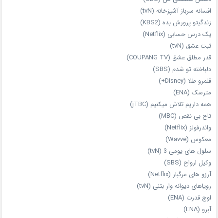
افسانه سرباز آشپزخانه (tvN)
زندگیتو پرورش بده (KBS2)
یک درس حسابی (Netflix)
ثبت عشق (tvN)
قدر مطلق عشق (COUPANG TV)
دلباخته تو شدم (SBS)
قلمرو طلا (Disney+)
مترسک (ENA)
همه داریم تلاش میکنیم (jTBC)
تاج بی‌ نقص (MBC)
واندرفولز (Netflix)
معکوس (Wavve)
سلول های یومی 3 (tvN)
وکیل ارواح (SBS)
آرزو های مرگبار (Netflix)
رویاهای دیوانه‌ وار بتنی (tvN)
اوج قدرت (ENA)
آبرو (ENA)